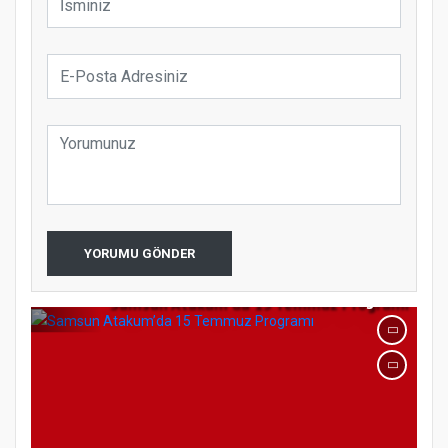
Etkinliği
Türkiye’de insanlar dinle bağlarını
koparıyor mu?
YORUMU GÖNDER
Samsun Atakum’da 15 Temmuz Programı