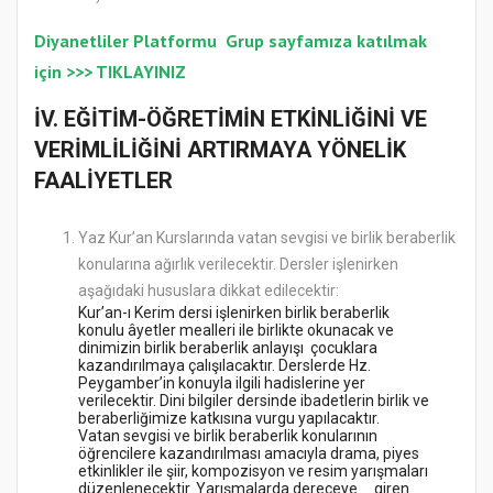
Diyanetliler Platformu
Gr
up sayfamıza katılmak
için >>>
TIKLAYINIZ
İV. EĞİTİM-ÖĞRETİMİN ETKİNLİĞİNİ VE
VERİMLİLİĞİNİ ARTIRMAYA YÖNELİK
FAALİYETLER
Yaz Kur’an Kurslarında vatan sevgisi ve birlik beraberlik
konularına ağırlık verilecektir. Dersler işlenirken
aşağıdaki hususlara dikkat edilecektir:
Kur’an-ı Kerim dersi işlenirken birlik beraberlik
konulu âyetler mealleri ile birlikte okunacak ve
dinimizin birlik beraberlik anlayışı çocuklara
kazandırılmaya çalışılacaktır. Derslerde Hz.
Peygamber’in konuyla ilgili hadislerine yer
verilecektir. Dini bilgiler dersinde ibadetlerin birlik ve
beraberliğimize katkısına vurgu yapılacaktır.
Vatan sevgisi ve birlik beraberlik konularının
öğrencilere kazandırılması amacıyla drama, piyes
etkinlikler ile şiir, kompozisyon ve resim yarışmaları
düzenlenecektir. Yarışmalarda dereceye giren