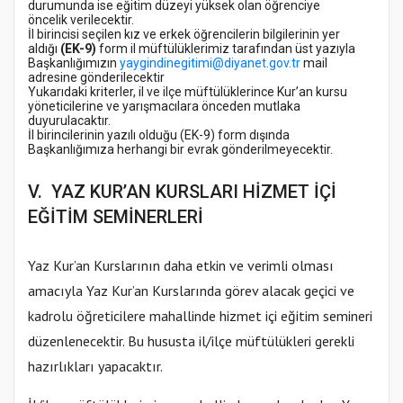
durumunda ise eğitim düzeyi yüksek olan öğrenciye
öncelik verilecektir.
İl birincisi seçilen kız ve erkek öğrencilerin bilgilerinin yer
aldığı
(EK-9)
form il müftülüklerimiz tarafından üst yazıyla
Başkanlığımızın
yaygindinegitimi@diyanet.gov.tr
mail
adresine gönderilecektir
Yukarıdaki kriterler, il ve ilçe müftülüklerince Kur’an kursu
yöneticilerine ve yarışmacılara önceden mutlaka
duyurulacaktır.
İl birincilerinin yazılı olduğu (EK-9) form dışında
Başkanlığımıza herhangi bir evrak gönderilmeyecektir.
V. YAZ KUR’AN KURSLARI HİZMET İÇİ
EĞİTİM SEMİNERLERİ
Yaz Kur’an Kurslarının daha etkin ve verimli olması
amacıyla Yaz Kur’an Kurslarında görev alacak geçici ve
kadrolu öğreticilere mahallinde hizmet içi eğitim semineri
düzenlenecektir. Bu hususta il/ilçe müftülükleri gerekli
hazırlıkları yapacaktır.