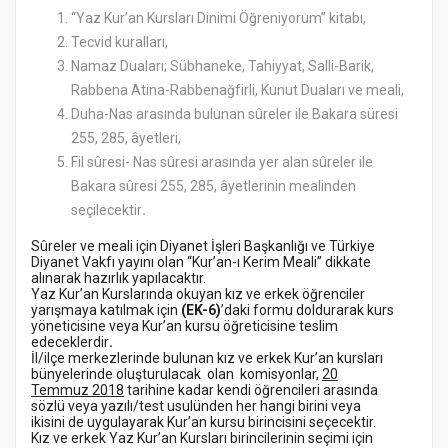
“Yaz Kur’an Kursları Dinimi Öğreniyorum” kitabı,
Tecvid kuralları,
Namaz Duaları; Sübhaneke, Tahiyyat, Salli-Barik,
Rabbena Atina-Rabbenağfirli, Kunut Duaları ve meali,
Duha-Nas arasında bulunan sûreler ile Bakara süresi
255, 285, âyetleri,
Fil sûresi- Nas sûresi arasında yer alan sûreler ile
Bakara sûresi 255, 285, âyetlerinin mealinden
seçilecektir
.
Sûreler ve meali için Diyanet İşleri Başkanlığı ve Türkiye
Diyanet Vakfı yayını olan “Kur’an-ı Kerim Meali” dikkate
alınarak hazırlık yapılacaktır.
Yaz Kur’an Kurslarında okuyan kız ve erkek öğrenciler
yarışmaya katılmak için
(EK-6)
’daki formu doldurarak kurs
yöneticisine veya Kur’an kursu öğreticisine teslim
edeceklerdir
.
İl/ilçe merkezlerinde bulunan kız ve erkek Kur’an kursları
bünyelerinde oluşturulacak olan komisyonlar,
20
Temmuz 2018
tarihine kadar kendi öğrencileri arasında
sözlü veya yazılı/test usulünden her hangi birini veya
ikisini de uygulayarak Kur’an kursu birincisini seçecektir.
Kız ve erkek Yaz Kur’an Kursları birincilerinin seçimi için