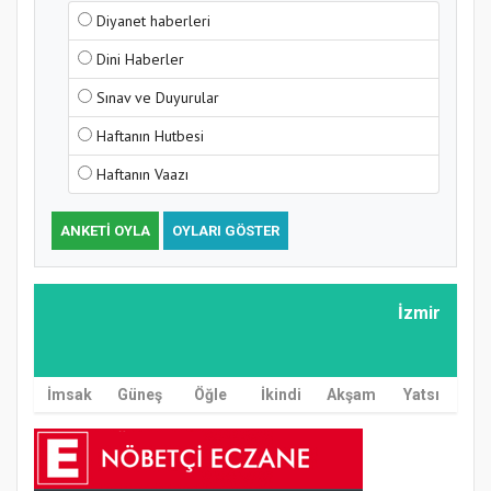
Diyanet haberleri
Dini Haberler
Sınav ve Duyurular
Haftanın Hutbesi
Haftanın Vaazı
ANKETI OYLA
OYLARI GÖSTER
İzmir
İmsak
Güneş
Öğle
İkindi
Akşam
Yatsı