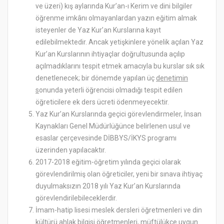
ve üzeri) kış aylarında Kur’an-ı Kerim ve dini bilgiler
öğrenme imkânı olmayanlardan yazın eğitim almak
isteyenler de Yaz Kur’an Kurslarına kayıt
edilebilmektedir. Ancak yetişkinlere yönelik açılan Yaz
Kur’an Kurslarının ihtiyaçlar doğrultusunda açılıp
açılmadıklarını tespit etmek amacıyla bu kurslar sık sık
denetlenecek; bir dönemde yapılan üç
denetimin
s
onunda yeterli öğrencisi olmadığı tespit edilen
öğreticilere ek ders ücreti ödenmeyecektir.
Yaz Kur’an Kurslarında geçici görevlendirmeler, İnsan
Kaynakları Genel Müdürlüğünce belirlenen usul ve
esaslar çerçevesinde DİBBYS/İKYS programı
üzerinden yapılacaktır.
2017-2018 eğitim-öğretim yılında geçici olarak
görevlendirilmiş olan öğreticiler, yeni bir sınava ihtiyaç
duyulmaksızın 2018 yılı Yaz Kur’an Kurslarında
görevlendirilebileceklerdir.
İmam-hatip lisesi meslek dersleri öğretmenleri ve din
kültürü ahlak bilgisi öğretmenleri, müftülükçe uygun