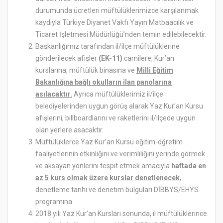
durumunda ücretleri müftülüklerimizce karşılanmak
kaydıyla Türkiye Diyanet Vakfı Yayın Matbaacılık ve
Ticaret İşletmesi Müdürlüğü’nden temin edilebilecektir.
Başkanlığımız tarafından il/ilçe müftülüklerine
gönderilecek afişler
(EK-
11)
camilere, Kur’an
kurslarına, müftülük binasına ve
Milli Eğitim
Bakanlığ
ı
na bağlı okulların ilan panolarına
asılacaktır.
Ayrıca müftülüklerimiz il/ilçe
belediyelerinden uygun görüş alarak Yaz Kur’an Kursu
afişlerini, billboardlarını ve raketlerini il/ilçede uygun
olan yerlere asacaktır.
Müftülüklerce Yaz Kur’an Kursu eğitim-öğretim
faaliyetlerinin etkinliğini ve verimliliğini yerinde görmek
ve aksayan yönlerini tespit etmek amacıyla
haftada en
az 5 kurs olmak üzere kurslar denetlenecek
,
denetleme tarihi ve denetim bulguları DİBBYS/EHYS
programına
2018 yılı Yaz Kur’an Kursları sonunda, il müftülüklerince