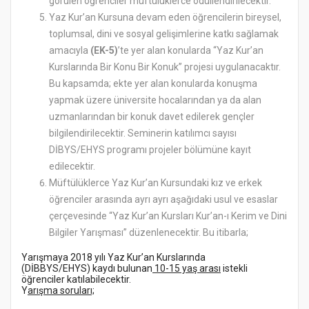
görülen öğrenciler müftülüklerce ödüllendirilecektir.
Yaz Kur’an Kursuna devam eden öğrencilerin bireysel,
toplumsal, dini ve sosyal gelişimlerine katkı sağlamak
amacıyla
(EK-5)
’te yer alan konularda “Yaz Kur’an
Kurslarında Bir Konu Bir Konuk” projesi uygulanacaktır.
Bu kapsamda; ekte yer alan konularda konuşma
yapmak üzere üniversite hocalarından ya da alan
uzmanlarından bir konuk davet edilerek gençler
bilgilendirilecektir. Seminerin katılımcı sayısı
DİBYS/EHYS programı projeler bölümüne kayıt
edilecektir.
Müftülüklerce Yaz Kur’an Kursundaki kız ve erkek
öğrenciler arasında ayrı ayrı aşağıdaki usul ve esaslar
çerçevesinde “Yaz Kur’an Kursları Kur’an-ı Kerim ve Dini
Bilgiler Yarışması” düzenlenecektir. Bu itibarla;
Yarışmaya 2018 yılı Yaz Kur’an Kurslarında
(DİBBYS/EHYS) kaydı bulunan
10-15 yaş arası
istekli
öğrenciler katılabilecektir.
Y
arışma soruları;