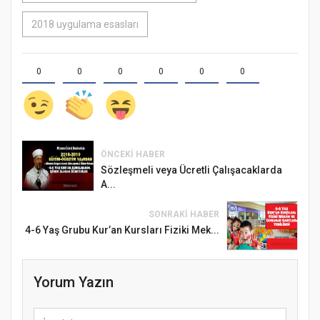
2018 uygulama esasları
0
0
0
0
0
0
ÖNCEKI HABER
Sözleşmeli veya Ücretli Çalışacaklarda
A...
SONRAKI HABER
4-6 Yaş Grubu Kur’an Kursları Fiziki Mek...
Yorum Yazın
Samsun Atakum’da Ayasofya Camii