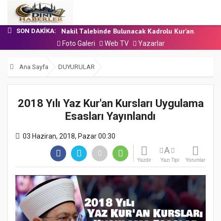
24 Temmuz 2026 - Cuma Hutbesi
7 Ağustos 2026 - Cuma Hutbesi
Nakil Talebinde Bulunacak Kadrolu Kur’an...
SON DAKIKA:
Aşçı Alımı (Kurum İçi) Sınavı (Sözlü) So...
Foto Galeri
Web TV
Yazarlar
31 Temmuz 2026 - Cuma Hutbesi
24 Temmuz 2026 - Cuma Hutbesi
Ana Sayfa
DUYURULAR
7 Ağustos 2026 - Cuma Hutbesi
2018 Yılı Yaz Kur'an Kursları Uygulama
Esasları Yayınlandı
03 Haziran, 2018, Pazar 00:30
A
Yazdır
Yazı Tipi
Yorumlar