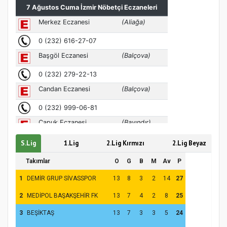
MÜFTÜ ABULSELAM ÖZDERE’YE ZİYARET
S.Lig
1.Lig
2.Lig Kırmızı
2.Lig Beyaz
Hz. Peygamber ve Gençlik Konferansı
Takımlar
O
G
B
M
Av
P
1
DEMİR GRUP SİVASSPOR
13
8
3
2
14
27
2
MEDİPOL BAŞAKŞEHİR FK
13
7
4
2
8
25
3
BEŞİKTAŞ
13
7
3
3
5
24