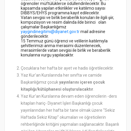
öğrenciler müftülüklerce ödüllendirilecektir. Bu
kapsamda yapılan etkinlikler ve katılımcı sayısı
DİBBYS/EHYS programına kayıt edilecektir.
Vatan sevgisi ve birlik beraberlik konuları ile ilgili şiir,
kompozisyon ve resim dalında ilde birinci olan
çalışmalar Başkanlığımız
yaygindinegitimi@diyanet.gov.tr
mail adresine
gönderilecektir.
15 Temmuz günü öğrenci ve velilerin katılımıyla
şehitlerimizi anma merasimi düzenlenecek,
merasimlerde vatan sevgisi ile birlik ve beraberlik
konularına vurgu yapılacaktır.
Çocuklara her hafta bir ayet ve hadis öğretilecektir.
Yaz Kur’an Kurslarında her sınıfta ve camide
Başkanlığımız çocuk
yayınlarını içeren çocuk
kitaplığı/kütüphanesi oluşturulacaktır
.
Yaz Kur’an Kurslarına devam eden öğrencilerin -ders
kitapları hariç- Diyanet İşleri Başkanlığı çocuk
yayınlarından her hafta bir tane olmak üzere “Sekiz
Haftada Sekiz Kitap” okumaları ve öğreticilerin
rehberliğinde kritiğini yapmaları sağlanacaktır. Başarılı