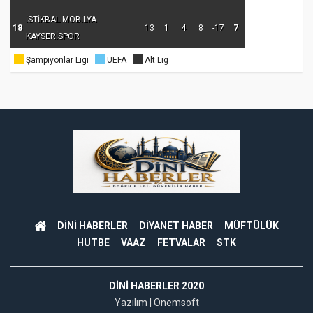
İSTİKBAL MOBİLYA
18
13
1
4
8
-17
7
KAYSERİSPOR
Şampiyonlar Ligi
UEFA
Alt Lig
DİNİ HABERLER
DİYANET HABER
MÜFTÜLÜK
HUTBE
VAAZ
FETVALAR
STK
DINI HABERLER 2020
Yazılım |
Onemsoft