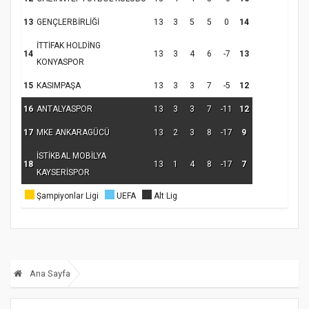
13
GENÇLERBİRLİĞİ
13
3
5
5
0
14
İTTİFAK HOLDİNG
14
13
3
4
6
-7
13
KONYASPOR
15
KASIMPAŞA
13
3
3
7
-5
12
16
ANTALYASPOR
13
3
3
7
-11
12
17
MKE ANKARAGÜCÜ
13
2
3
8
-17
9
İSTİKBAL MOBİLYA
18
13
1
4
8
-17
7
KAYSERİSPOR
Şampiyonlar Ligi
UEFA
Alt Lig
Ana Sayfa