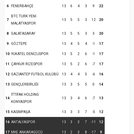
6
FENERBAHÇE
13
6
4
3
9
22
BTC TURK YENİ
7
13
5
5
3
12
20
MALATYASPOR
8
GALATASARAY
13
5
5
3
3
20
9
GÖZTEPE
13
4
5
4
-1
17
10
YUKATEL DENİZLİSPOR
13
5
2
6
-1
17
11
ÇAYKUR RİZESPOR
13
5
2
6
-7
17
12
GAZİANTEP FUTBOL KULÜBÜ
13
4
4
5
-6
16
13
GENÇLERBİRLİĞİ
13
3
5
5
0
14
İTTİFAK HOLDİNG
14
13
3
4
6
-7
13
KONYASPOR
15
KASIMPAŞA
13
3
3
7
-5
12
16
ANTALYASPOR
13
3
3
7
-11
12
17
MKE ANKARAGÜCÜ
13
2
3
8
-17
9