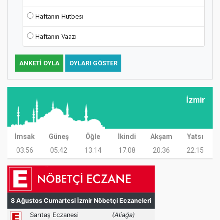
Haftanın Hutbesi
Haftanın Vaazı
ANKETI OYLA
OYLARI GÖSTER
İzmir
İmsak
Güneş
Öğle
İkindi
Akşam
Yatsı
03:56
05:42
13:14
17:08
20:36
22:15