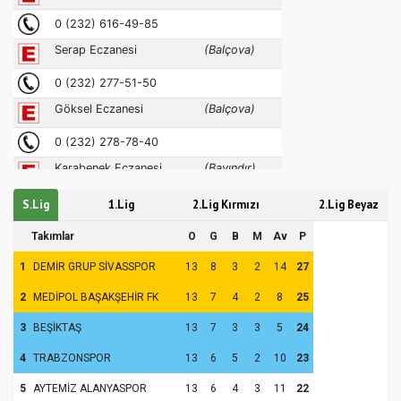
S.Lig
1.Lig
2.Lig Kırmızı
2.Lig Beyaz
Takımlar
O
G
B
M
Av
P
1
DEMİR GRUP SİVASSPOR
13
8
3
2
14
27
2
MEDİPOL BAŞAKŞEHİR FK
13
7
4
2
8
25
3
BEŞİKTAŞ
13
7
3
3
5
24
4
TRABZONSPOR
13
6
5
2
10
23
5
AYTEMİZ ALANYASPOR
13
6
4
3
11
22