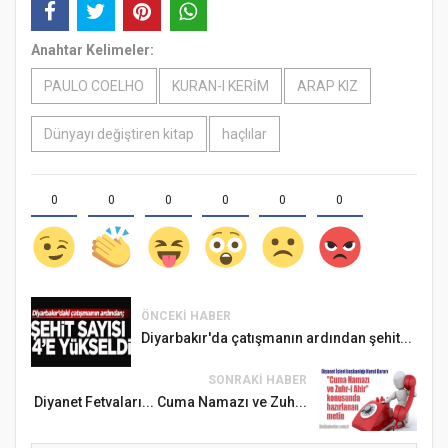
Anahtar Kelimeler:
PAULO COELHO
KURAN-I KERİM
ARAP KIZ
Dünyayı değiştiren kitap
haçlılar
0
0
0
0
0
0
ÖNCEKI HABER
Diyarbakır'da çatışmanın ardından şehit...
SONRAKI HABER
Diyanet Fetvaları... Cuma Namazı ve Zuh...