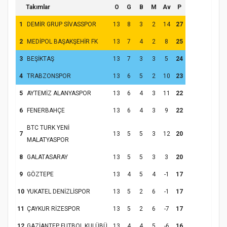
Takımlar
O
G
B
M
Av
P
1
DEMİR GRUP SİVASSPOR
13
8
3
2
14
27
2
MEDİPOL BAŞAKŞEHİR FK
13
7
4
2
8
25
3
BEŞİKTAŞ
13
7
3
3
5
24
4
TRABZONSPOR
13
6
5
2
10
23
5
AYTEMİZ ALANYASPOR
13
6
4
3
11
22
6
FENERBAHÇE
13
6
4
3
9
22
BTC TURK YENİ
7
13
5
5
3
12
20
MALATYASPOR
8
GALATASARAY
13
5
5
3
3
20
9
GÖZTEPE
13
4
5
4
-1
17
10
YUKATEL DENİZLİSPOR
13
5
2
6
-1
17
11
ÇAYKUR RİZESPOR
13
5
2
6
-7
17
12
GAZİANTEP FUTBOL KULÜBÜ
13
4
4
5
-6
16