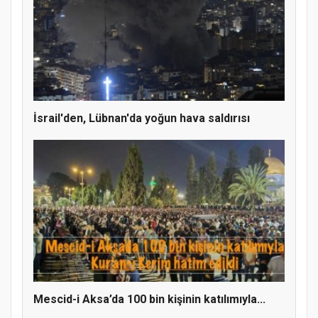
MÜFTÜ ABULSELAM ÖZDERE’YE ZİYARET
İsrail'den, Lübnan'da yoğun hava saldırısı
Hz. Peygamber ve Gençlik Konferansı
Mescid-i Aksa’da 100 bin kişinin katılımıyla...