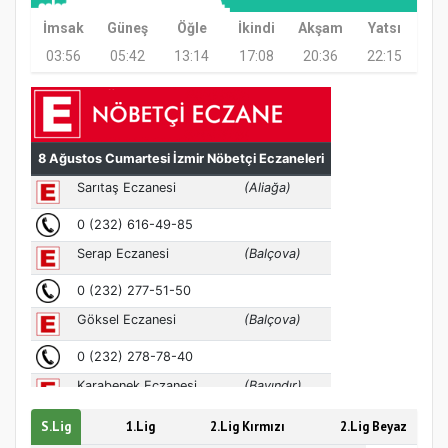
Etkinliği
İmsak
Güneş
Öğle
İkindi
Akşam
Yatsı
03:56
05:42
13:14
17:08
20:36
22:15
Türkiye’de insanlar dinle bağlarını
koparıyor mu?
S.Lig
1.Lig
2.Lig Kırmızı
2.Lig Beyaz