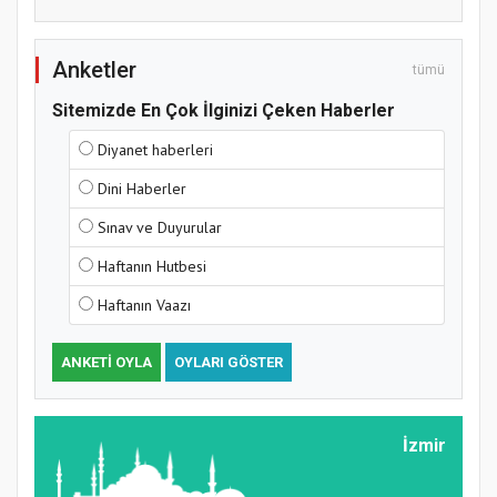
Anketler
tümü
Sitemizde En Çok İlginizi Çeken Haberler
Diyanet haberleri
Samsun Atakum’da Yaz Kur’an Kursu
Dini Haberler
Kapanış Programı
Sınav ve Duyurular
Haftanın Hutbesi
Haftanın Vaazı
ANKETI OYLA
OYLARI GÖSTER
İzmir
Samsun Atakum’da Ayasofya Camii