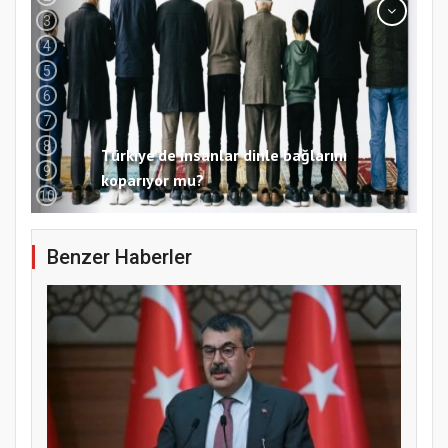
3
4
5
6
7
8
9
Samsun Atakum’da 15 Temmuz Programı
10
Benzer Haberler