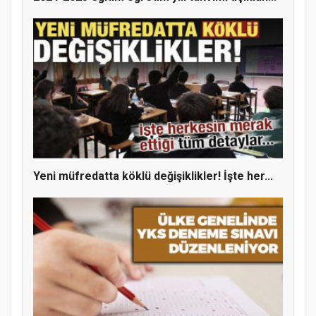
Yeni müfredatta köklü değişiklikler! İşte her...
MÜFTÜ ABULSELAM ÖZDERE’YE ZİYARET