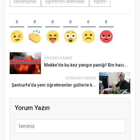
ceylanpınar
öğretmen atamaları
eğitim
0
0
0
0
0
0
ÖNCEKI HABER
Mekke'de bu kez yangın paniği! Bin hacı...
SONRAKI HABER
Şanlıurfa'da yeni öğretmenler güllerle k...
Yorum Yazın
Samsun Atakum’da Ayasofya Camii
Etkinliği