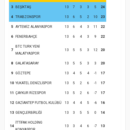
3
BEŞİKTAŞ
13
7
3
3
5
24
4
TRABZONSPOR
13
6
5
2
10
23
5
AYTEMİZ ALANYASPOR
13
6
4
3
11
22
6
FENERBAHÇE
13
6
4
3
9
22
BTC TURK YENİ
7
13
5
5
3
12
20
MALATYASPOR
8
GALATASARAY
13
5
5
3
3
20
9
GÖZTEPE
13
4
5
4
-1
17
10
YUKATEL DENİZLİSPOR
13
5
2
6
-1
17
11
ÇAYKUR RİZESPOR
13
5
2
6
-7
17
12
GAZİANTEP FUTBOL KULÜBÜ
13
4
4
5
-6
16
13
GENÇLERBİRLİĞİ
13
3
5
5
0
14
İTTİFAK HOLDİNG
14
13
3
4
6
-7
13
KONYASPOR