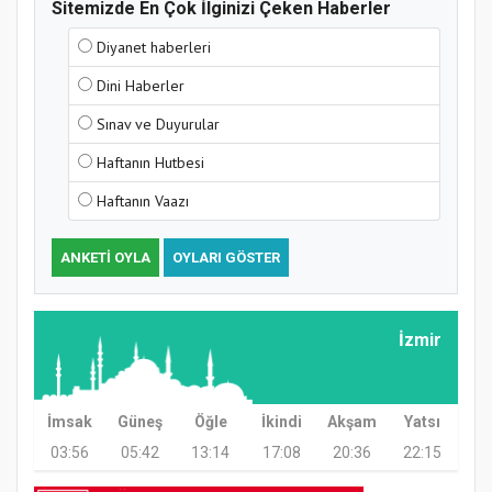
Sitemizde En Çok İlginizi Çeken Haberler
Samsun Atakum’da Yaz Kur’an Kursu
Diyanet haberleri
Kapanış Programı
Dini Haberler
Sınav ve Duyurular
Haftanın Hutbesi
Haftanın Vaazı
ANKETI OYLA
OYLARI GÖSTER
Samsun Atakum’da Ayasofya Camii
İzmir
Etkinliği
İmsak
Güneş
Öğle
İkindi
Akşam
Yatsı
03:56
05:42
13:14
17:08
20:36
22:15