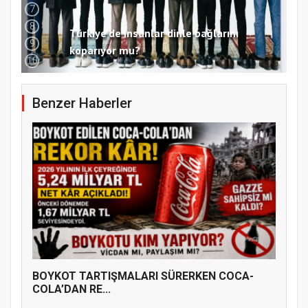
7
8
Türkiye’de insanlar dinle bağlarını
9
koparıyor mu?
10
Benzer Haberler
Samsun Atakum’da 15 Temmuz Programı
BOYKOT TARTIŞMALARI SÜRERKEN COCA-
COLA’DAN RE...