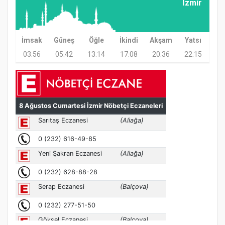
İzmir
Etkinliği
İmsak
Güneş
Öğle
İkindi
Akşam
Yatsı
03:56
05:42
13:14
17:08
20:36
22:15
Türkiye’de insanlar dinle bağlarını
koparıyor mu?