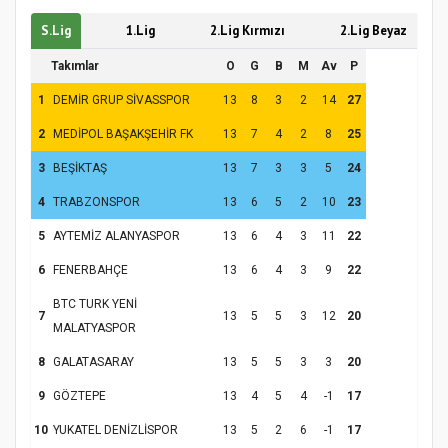
S.Lig
1.Lig
2.Lig Kırmızı
2.Lig Beyaz
Takımlar
O
G
B
M
Av
P
1
DEMİR GRUP SİVASSPOR
13
8
3
2
14
27
2
MEDİPOL BAŞAKŞEHİR FK
13
7
4
2
8
25
3
BEŞİKTAŞ
13
7
3
3
5
24
4
TRABZONSPOR
13
6
5
2
10
23
5
AYTEMİZ ALANYASPOR
13
6
4
3
11
22
6
FENERBAHÇE
13
6
4
3
9
22
BTC TURK YENİ
7
13
5
5
3
12
20
MALATYASPOR
8
GALATASARAY
13
5
5
3
3
20
9
GÖZTEPE
13
4
5
4
-1
17
10
YUKATEL DENİZLİSPOR
13
5
2
6
-1
17