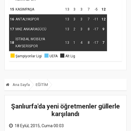
15
KASIMPAŞA
13
3
3
7
-5
12
16
ANTALYASPOR
13
3
3
7
-11
12
17
MKE ANKARAGÜCÜ
13
2
3
8
-17
9
İSTİKBAL MOBİLYA
18
13
1
4
8
-17
7
KAYSERİSPOR
Şampiyonlar Ligi
UEFA
Alt Lig
Ana Sayfa
EĞİTİM
Şanlıurfa'da yeni öğretmenler güllerle
karşılandı
18 Eylül, 2015, Cuma 00:03