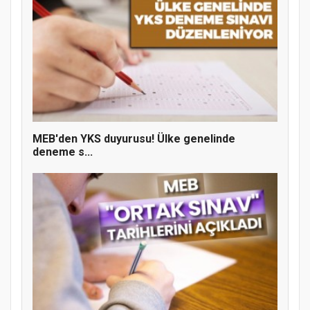
MÜFTÜ ABULSELAM ÖZDERE’YE ZİYARET
MEB'den YKS duyurusu! Ülke genelinde
deneme s...
Hz. Peygamber ve Gençlik Konferansı