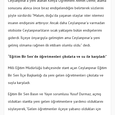
Ceylanpınar'a yeni atanan Kimya Öğretmeni Ahmet Demir, atama
sonucunu alınca önce biraz endişelendiğini belirterek sözlerini
şöyle sürdürdü: “Malum, doğu'da yaşanan olaylar ister istemez
insanın endişesini arttırıyor. Ancak daha Ceylanpınar'a varmadan
otobüste Ceylanpınarlıların sıcak yaklaşımı bütün endişelerimi
giderdi. İlçeye önyargıyla gelmiştim ama Ceylanpınar'a yeni
gelmiş olmama rağmen ilk intibam olumlu oldu.” dedi.
“Eğitim Bir Sen'de öğretmenleri çikolata ve su ile karşıladı”
Milli Eğitim Müdürlüğü bahçesinde stant açan Ceylanpınar Eğitim
Bir Sen İlçe Başkanlığı da yeni gelen öğretmenleri çikolata ve
suyla karşıladı.
Eğitim Bir Sen Basın ve Yayın sorumlusu Yusuf Durmaz, açmış
oldukları stantta yeni gelen öğretmenlere yardımcı olduklarını
söyleyerek, “Gelen öğretmenler ilçeye yabancı oldukları için