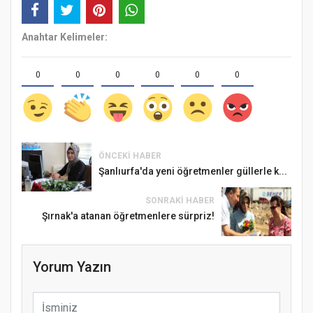
Anahtar Kelimeler:
0
0
0
0
0
0
ÖNCEKI HABER
Şanlıurfa'da yeni öğretmenler güllerle k...
SONRAKI HABER
Şırnak'a atanan öğretmenlere sürpriz!
Yorum Yazın