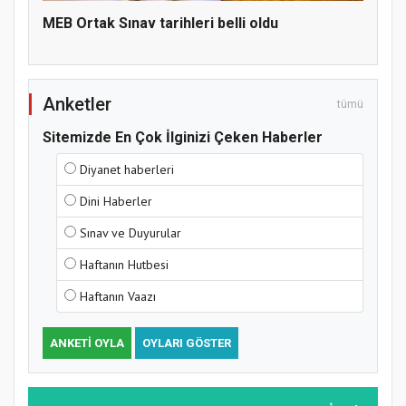
MEB Ortak Sınav tarihleri belli oldu
Anketler
tümü
Sitemizde En Çok İlginizi Çeken Haberler
Samsun Atakum’da Yaz Kur’an Kursu
Diyanet haberleri
Kapanış Programı
Dini Haberler
Sınav ve Duyurular
Haftanın Hutbesi
Haftanın Vaazı
ANKETI OYLA
OYLARI GÖSTER
Samsun Atakum’da Ayasofya Camii