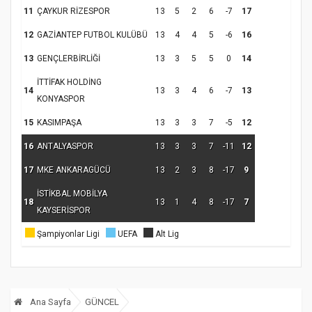
11
ÇAYKUR RİZESPOR
13
5
2
6
-7
17
12
GAZİANTEP FUTBOL KULÜBÜ
13
4
4
5
-6
16
13
GENÇLERBİRLİĞİ
13
3
5
5
0
14
İTTİFAK HOLDİNG
14
13
3
4
6
-7
13
KONYASPOR
15
KASIMPAŞA
13
3
3
7
-5
12
16
ANTALYASPOR
13
3
3
7
-11
12
17
MKE ANKARAGÜCÜ
13
2
3
8
-17
9
İSTİKBAL MOBİLYA
18
13
1
4
8
-17
7
KAYSERİSPOR
Şampiyonlar Ligi
UEFA
Alt Lig
Ana Sayfa
GÜNCEL