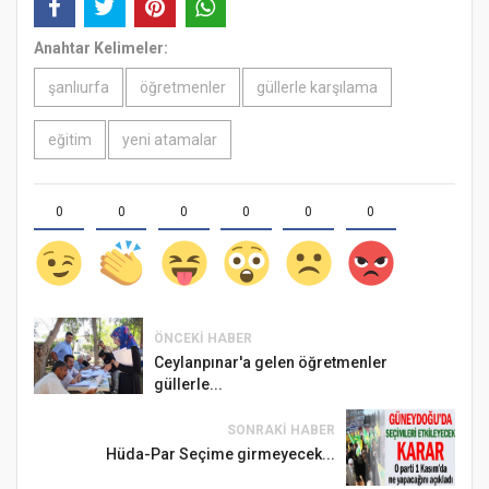
Anahtar Kelimeler:
şanlıurfa
öğretmenler
güllerle karşılama
eğitim
yeni atamalar
0
0
0
0
0
0
ÖNCEKI HABER
Ceylanpınar'a gelen öğretmenler
güllerle...
SONRAKI HABER
Hüda-Par Seçime girmeyecek...