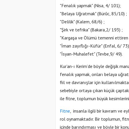
"Fenalık yapmak" (Nisa, 4/ 101);
"Belaya Uğratmak" (Bürûc, 85/10) ;
"Delilik" (Kalem, 68/6) ;
"Şirk ve tefrika" (Bakara,2/ 193) ;
"Kargaşa ve Ölümü temenni ettiren h
"İman zayıflığı-Küfür" (Enfal, 6/ 73)
"İsyan-Muhalefet" (Tevbe,9/ 49).
Kur’an-ı Kerim’de böyle değişik mana
fenalık yapmak, onları belaya uğra
fiil ve davranışlar için kullanılmakt
sebebiyle ortaya çıkan küçük çaptaki
ile fitne, toplumun büyük kesimlerini i
Fitne
, insanla ilgili bir kavram ve 
rol oynamaktadır. Bir toplumun, fitn
içinde barındırması ve böyle bir k