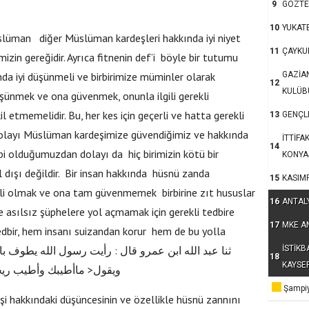
9
GÖZTE
10
YUKAT
 Müslüman diğer Müslüman kardeşleri hakkında iyi niyet
11
ÇAYKU
mizin gereğidir. Ayrıca fitnenin def’i böyle bir tutumu
GAZİA
ında iyi düşünmeli ve birbirimize müminler olarak
12
KULÜB
düşünmek ve ona güvenmek, onunla ilgili gerekli
l etmemelidir. Bu, her kes için geçerli ve hatta gerekli
13
GENÇLE
 dolayı Müslüman kardeşimize güvendiğimiz ve hakkında
İTTİFA
14
bi olduğumuzdan dolayı da hiç birimizin kötü bir
KONYA
 dışı değildir. Bir insan hakkında hüsnü zanda
15
KASIM
irli olmak ve ona tam güvenmemek birbirine zıt hususlar
16
ANTAL
 asılsız şüphelere yol açmamak için gerekli tedbire
17
MKE A
dbir, hem insanı suizandan korur hem de bu yolla
İSTİKB
ثنا عبد الله ابن عمرو قال : رأيت رسول الله يطوف با
18
KAYSE
ويقول< ماأطيبك وأطيب ري
Şampiy
i hakkındaki düşüncesinin ve özellikle hüsnü zannını