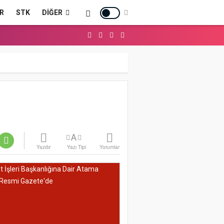
R
STK
DIĞER
A
Yazdır
Yazı Tipi
Yorumlar