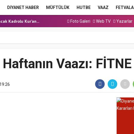
a Hutbesi
DİYANET HABER
MÜFTÜLÜK
HUTBE
VAAZ
FETVALA
 Hutbesi
cak Kadrolu Kur’an...
Foto Galeri
Web TV
Yazarlar
ınavı (Sözlü) So...
a Hutbesi
a Hutbesi
 Hutbesi
Haftanın Vaazı: FİTNE
19:26