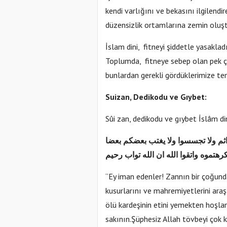
kendi varlığını ve bekasını ilgilendi
düzensizlik ortamlarına zemin oluş
İslam dini, fitneyi şiddetle yasakladı
Toplumda, fitneye sebep olan pek çok
bunlardan gerekli gördüklerimize te
Suizan, Dedikodu ve Gıybet:
Sûi zan, dedikodu ve gıybet İslâm di
 اثم ولا تجسسوا ولا يغتب بعضكم بعضا
هتموه واتقوا الله ان الله تواب رحيم
“Ey iman edenler! Zannın bir çoğunda
kusurlarını ve mahremiyetlerini araşt
ölü kardeşinin etini yemekten hoşlan
sakının.Şüphesiz Allah tövbeyi çok 