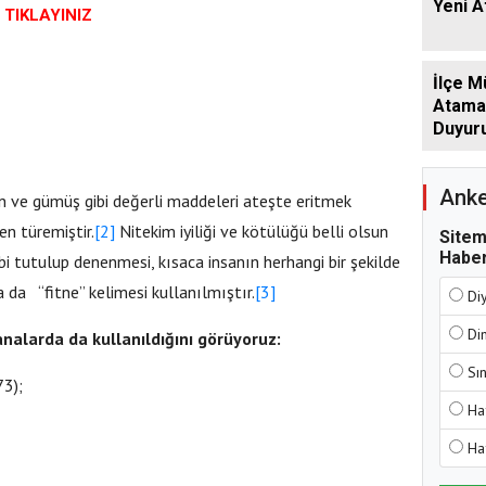
Yeni 
TIKLAYINIZ
İlçe M
Atamala
Duyur
Anke
ın ve gümüş gibi değerli maddeleri ateşte eritmek
n türemiştir.
[2]
Nitekim iyiliği ve kötülüğü belli olsun
Sitem
Haber
i tutulup denenmesi, kısaca insanın herhangi bir şekilde
 da “fitne” kelimesi kullanılmıştır.
[3]
Di
Di
nalarda da kullanıldığını görüyoruz:
Sı
73);
Ha
Ha