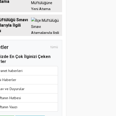
Atama
üftülüğü Sınavı
rıyla İlgili
u
tler
tümü
izde En Çok İlginizi Çeken
ler
yanet haberleri
ni Haberler
nav ve Duyurular
ftanın Hutbesi
ftanın Vaazı