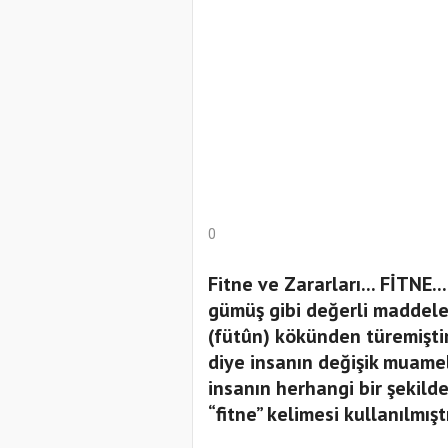
0
Fitne ve Zararları... FİTNE..
gümüş gibi değerli maddele
(fütûn) kökünden türemiştir.
diye insanın değişik muame
insanın herhangi bir şekild
“fitne” kelimesi kullanılmıştı