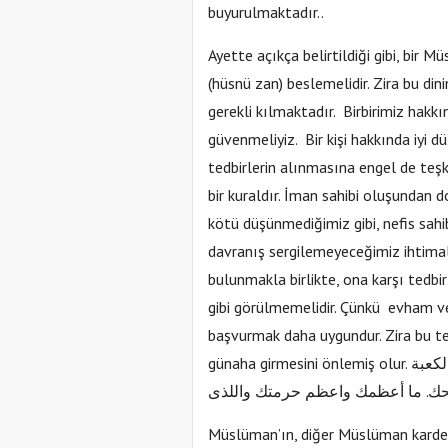
buyurulmaktadır..
Ayette açıkça belirtildiği gibi, bir
(hüsnü zan) beslemelidir. Zira bu dini
gerekli kılmaktadır. Birbirimiz hakk
güvenmeliyiz. Bir kişi hakkında iyi 
tedbirlerin alınmasına engel de teşki
bir kuraldır. İman sahibi oluşundan
kötü düşünmediğimiz gibi, nefis sahi
davranış sergilemeyeceğimiz ihtimal
bulunmakla birlikte, ona karşı tedb
gibi görülmemelidir. Çünkü evham ve
başvurmak daha uygundur. Zira bu te
günaha girmesini önlemiş olur.
لكعبة
حك. ما أعظمك واعظم حرمتك واللذى
Müslüman’ın, diğer Müslüman kardeş