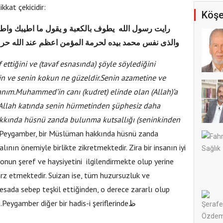
kkat çekicidir:
Köşe
رايت رسول الله يطوف بالكعبة و يقول ما اطيبك !
والذى نفس محمد بيده لحرمة المؤمن اعظم عند الله حرمة
ettiğini ve (tavaf esnasında) şöyle söylediğini
in ve senin kokun ne güzeldir.Senin azametine ve
anım.Muhammed’in canı (kudret) elinde olan (Allah)’a
Allah katında senin hürmetinden şüphesiz daha
akkında hüsnü zanda bulunma kutsallığı (seninkinden
z Peygamber, bir Müslüman hakkında hüsnü zanda
nın önemiyle birlikte zikretmektedir. Zira bir insanın iyi
 onun şeref ve haysiyetini ilgilendirmekte olup yerine
z etmektedir. Suizan ise, tüm huzursuzluk ve
esada sebep teşkil ettiğinden, o derece zararlı olup
Peygamber diğer bir hadis-i şeriflerinde
ظ