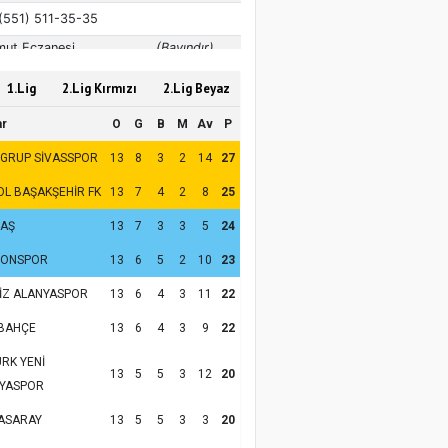
1.Lig
2.Lig Kırmızı
2.Lig Beyaz
ar
O
G
B
M
Av
P
 GRUP SİVASSPOR
13
8
3
2
14
27
OL BAŞAKŞEHİR FK
13
7
4
2
8
25
TAŞ
13
7
3
3
5
24
ZONSPOR
13
6
5
2
10
23
İZ ALANYASPOR
13
6
4
3
11
22
BAHÇE
13
6
4
3
9
22
RK YENİ
13
5
5
3
12
20
YASPOR
ASARAY
13
5
5
3
3
20