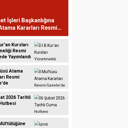
et İşleri Başkanlığına
Atama Kararları Resmi
te'de
ur'an Kursları
meliği Resmi
ede Yayımlandı
tüsü Atama
arı Resmi
e'de
at 2026 Tarihli
Hutbesi
Müftülüğüne