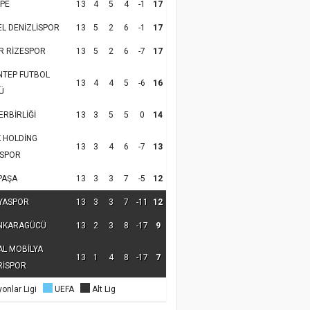
PE
13
4
5
4
-1
17
EL DENİZLİSPOR
13
5
2
6
-1
17
R RİZESPOR
13
5
2
6
-7
17
NTEP FUTBOL
13
4
4
5
-6
16
Ü
RBİRLİĞİ
13
3
5
5
0
14
K HOLDİNG
13
3
4
6
-7
13
SPOR
PAŞA
13
3
3
7
-5
12
YASPOR
13
3
3
7
-11
12
NKARAGÜCÜ
13
2
3
8
-17
9
AL MOBİLYA
13
1
4
8
-17
7
RİSPOR
onlar Ligi
UEFA
Alt Lig