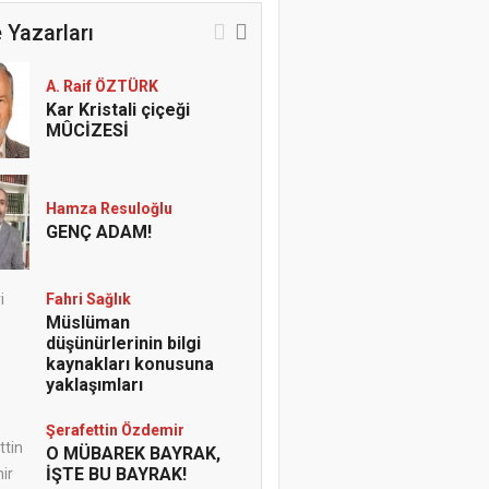
 Yazarları
A. Raif ÖZTÜRK
Kar Kristali çiçeği
MÛCİZESİ
Hamza Resuloğlu
GENÇ ADAM!
Fahri Sağlık
Müslüman
düşünürlerinin bilgi
kaynakları konusuna
yaklaşımları
Şerafettin Özdemir
O MÜBAREK BAYRAK,
İŞTE BU BAYRAK!