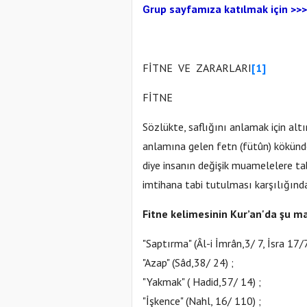
up sayfamıza katılmak için
Gr
>>>
FİTNE VE ZARARLARI
[1]
FİTNE
Sözlükte, saflığını anlamak için alt
anlamına gelen fetn (fütûn) kökünde
diye insanın değişik muamelelere tab
imtihana tabi tutulması karşılığında
Fitne kelimesinin Kur’an'da şu ma
"Saptırma" (Âl-i İmrân,3/ 7, İsra 17/
"Azap" (Sâd,38/ 24) ;
"Yakmak" ( Hadid,57/ 14) ;
"İşkence" (Nahl, 16/ 110) ;