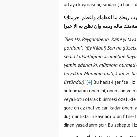
ortaya koyması açısından şu hadis di
واطيب ريحك ما اعظمك واعظم حرمتك
منك ماله ودمه وان نظن به الا خيرا
“Ben Hz. Peygamberin Kâbe’yi tavaf 
gördüm”: “(Ey Kâbe!) Sen ne güzels
senin kutsallığının azametine hayr
yemin ederim ki, müminin hürmeti 
büyüktür. Müminin malı, kanı ve h
üstündür)
.”
[4]
Bu hadis-i şerifte H
bulunmanın önemini, onun can ve malı
veya kötü olarak bilinmesi özellikle
göre en az mal ve can kadar önem ar
düşmanlıkların kaynağı olan fitne-f
dinen yasaklanmıştır. Bu sebeple Hz.