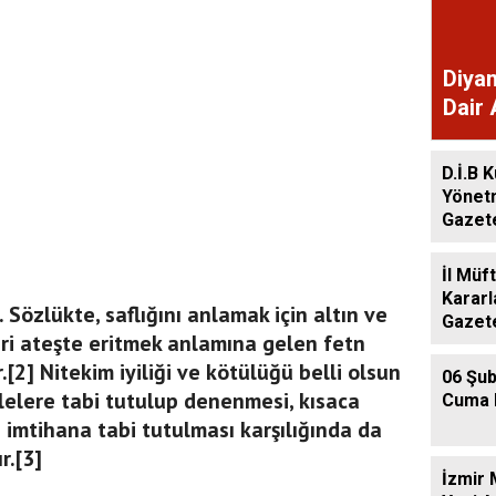
Diyan
Dair 
Gaze
D.İ.B K
Yönet
Gazet
İl Müf
Kararl
.. Sözlükte, saflığını anlamak için altın ve
Gazet
ri ateşte eritmek anlamına gelen fetn
[2] Nitekim iyiliği ve kötülüğü belli olsun
06 Şub
lelere tabi tutulup denenmesi, kısaca
Cuma 
e imtihana tabi tutulması karşılığında da
r.[3]
İzmir 