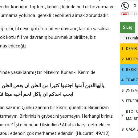
ren bir konudur. Toplum, kendi içlerinde bu tür bozulma ve
turmama yolunda gerekli tedbirleri almak zorundadır.
S.Lig
ğı gibi, fitneye götüren fiil ve davranışları da yasaklar.
 kötü fiil ve davranış bulunmakla birlikte, biz
Takıml
mas edeceğiz.
1
DEMİR
2
MEDİP
3
BEŞİK
ninde yasaklanmıştır. Nitekim Kur’an-ı Kerim’de
4
TRAB
ياايهاالذين آمنوا اجتنبوا كثيرا من الظن ان بعض الظن
5
AYTEM
ايحب احدكم ان ياكل لحم أخيه ميتا فكر
6
FENER
n sakının.Çünkü zannın bir kısmı günahtır. Birbirinizin
BTC TU
ırmayın. Birbirinizin gıybetini yapmayın. Herhangi biriniz
7
MALAT
ır mı? İşte bundan tiksindiniz! Allah’a karşı gelmekten
8
GALAT
kabul edendir, çok merhamet edendir” (Hucurât, 49/12)