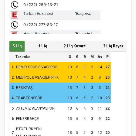
S.Lig
1.Lig
2.Lig Kırmızı
2.Lig Beyaz
Takımlar
O
G
B
M
Av
P
1
DEMİR GRUP SİVASSPOR
13
8
3
2
14
27
2
MEDİPOL BAŞAKŞEHİR FK
13
7
4
2
8
25
3
BEŞİKTAŞ
13
7
3
3
5
24
4
TRABZONSPOR
13
6
5
2
10
23
5
AYTEMİZ ALANYASPOR
13
6
4
3
11
22
6
FENERBAHÇE
13
6
4
3
9
22
BTC TURK YENİ
7
13
5
5
3
12
20