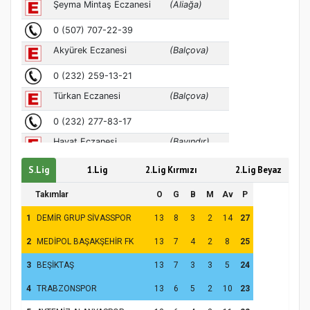
Türkiye’de insanlar dinle bağlarını
koparıyor mu?
S.Lig
1.Lig
2.Lig Kırmızı
2.Lig Beyaz
Takımlar
O
G
B
M
Av
P
1
DEMİR GRUP SİVASSPOR
13
8
3
2
14
27
2
MEDİPOL BAŞAKŞEHİR FK
13
7
4
2
8
25
3
BEŞİKTAŞ
13
7
3
3
5
24
4
TRABZONSPOR
13
6
5
2
10
23