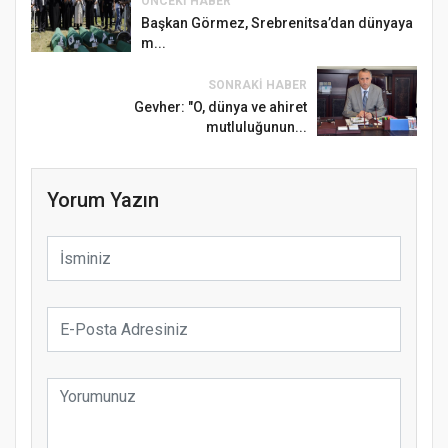
ÖNCEKI HABER
Başkan Görmez, Srebrenitsa’dan dünyaya
m...
SONRAKI HABER
Gevher: "O, dünya ve ahiret
mutluluğunun...
Yorum Yazın
Samsun Atakum’da Ayasofya Camii
Etkinliği