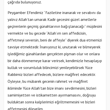
çağrıda bulunuyoruz.
Peygamber Efendimiz “faziletine inanarak ve sevabını da
yalnız Allah’tan umarak Kadir gecesini güzel amellerle
geçirenlerin geçmiş günahlarının bağışlanacağı” müjdesini
vermekte ve bu gecede “Allah’ım sen affedicisin,
affetmeyi seversin, beni de affeyle” diyerek dua etmemizi
tavsiye etmektedir. İnanıyoruz ki, unutarak ve bilmeyerek
işlediğimiz günahlardan gerçekten pişman olur ve onlara
bir daha dönmemeye karar verirsek, kendimizle hesaplaşıp
kulluk ve sorumluluk bilincimizi yenileyebilirsek Yüce
Rabbimiz bizleri affedecek, bizlere mağfiret edecektir.
Öyleyse, bu mübarek gecenin rahmet ve mağfiret
ikliminde Yüce Allah’tan bize imanı sevdirmesini, bizleri
samimiyetten ve istikametten ayırmamasını, doğruyu
bulduktan sonra kalplerimizi eğriltmemesini ve bizleri
affetmesini dileyelim.