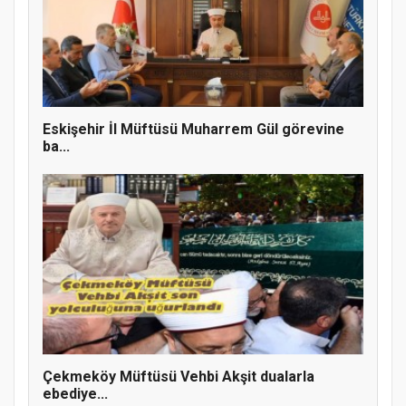
Eskişehir İl Müftüsü Muharrem Gül görevine
ba...
MÜFTÜ ABULSELAM ÖZDERE’YE ZİYARET
Çekmeköy Müftüsü Vehbi Akşit dualarla
ebediye...