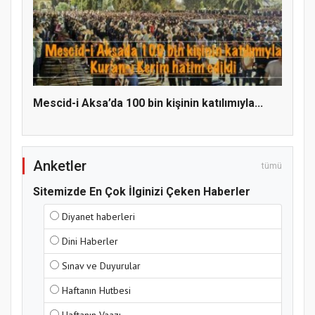
Hz. Peygamber ve Gençlik Konferansı
Mescid-i Aksa’da 100 bin kişinin katılımıyla...
Anketler
tümü
Sitemizde En Çok İlginizi Çeken Haberler
Diyanet haberleri
Samsun Atakum’da Yaz Kur’an Kursu
Dini Haberler
Kapanış Programı
Sınav ve Duyurular
Haftanın Hutbesi
Haftanın Vaazı