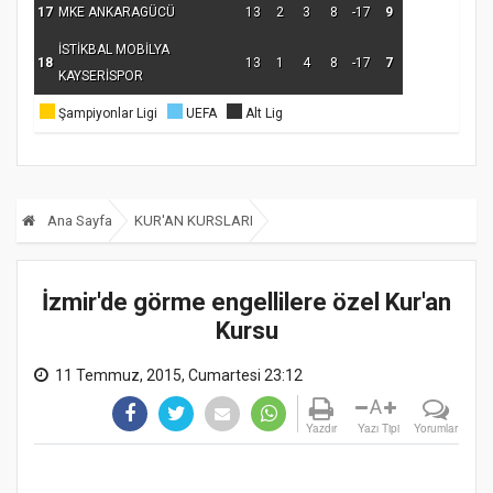
17
MKE ANKARAGÜCÜ
13
2
3
8
-17
9
İSTİKBAL MOBİLYA
18
13
1
4
8
-17
7
KAYSERİSPOR
Şampiyonlar Ligi
UEFA
Alt Lig
Ana Sayfa
KUR'AN KURSLARI
İzmir'de görme engellilere özel Kur'an
Kursu
11 Temmuz, 2015, Cumartesi 23:12
A
Yazdır
Yazı Tipi
Yorumlar