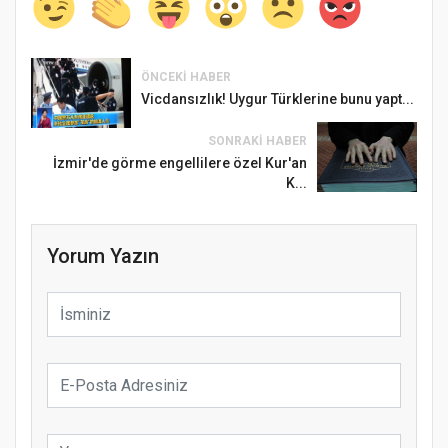
ÖNCEKI HABER
Vicdansızlık! Uygur Türklerine bunu yapt...
SONRAKI HABER
İzmir'de görme engellilere özel Kur'an
K...
Yorum Yazın
Samsun Atakum’da Ayasofya Camii
Etkinliği