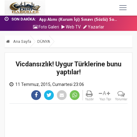
7 Ağustos 2026 - Cuma Hutbesi
Nakil Talebinde Bulunacak Kadrolu Kur’an...
Aşçı Alımı (Kurum İçi) Sınavı (Sözlü) So...
SON DAKIKA:
31 Temmuz 2026 - Cuma Hutbesi
Foto Galeri
Web TV
Yazarlar
24 Temmuz 2026 - Cuma Hutbesi
7 Ağustos 2026 - Cuma Hutbesi
Ana Sayfa
DÜNYA
Vicdansızlık! Uygur Türklerine bunu
yaptılar!
11 Temmuz, 2015, Cumartesi 23:06
A
Yazdır
Yazı Tipi
Yorumlar