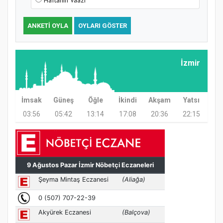
ANKETI OYLA
OYLARI GÖSTER
İzmir
Samsun Atakum’da Ayasofya Camii
Etkinliği
İmsak
Güneş
Öğle
İkindi
Akşam
Yatsı
03:56
05:42
13:14
17:08
20:36
22:15
Türkiye’de insanlar dinle bağlarını
koparıyor mu?