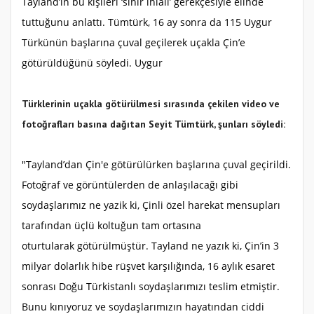
Tayland’ın bu kişileri ‘sınır ihlali’ gerekçesiyle elinde
tuttuğunu anlattı. Tümtürk, 16 ay sonra da 115 Uygur
Türkünün başlarına çuval geçilerek uçakla Çin’e
götürüldüğünü söyledi. Uygur
Türklerinin uçakla götürülmesi sırasında çekilen video ve
fotoğrafları basına dağıtan Seyit Tümtürk, şunları söyledi:
"Tayland’dan Çin'e götürülürken başlarına çuval geçirildi.
Fotoğraf ve görüntülerden de anlaşılacağı gibi
soydaşlarımız ne yazik ki, Çinli özel harekat mensupları
tarafından üçlü koltuğun tam ortasına
oturtularak götürülmüştür. Tayland ne yazık ki, Çin’in 3
milyar dolarlık hibe rüşvet karşılığında, 16 aylık esaret
sonrası Doğu Türkistanlı soydaşlarımızı teslim etmiştir.
Bunu kınıyoruz ve soydaşlarımızın hayatından ciddi