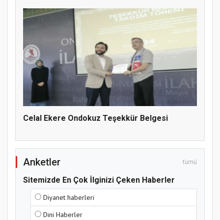
Hz. Peygamber ve Gençlik Konferansı
Celal Ekere Ondokuz Teşekkür Belgesi
Anketler
tümü
Sitemizde En Çok İlginizi Çeken Haberler
Samsun Atakum’da Yaz Kur’an Kursu
Diyanet haberleri
Kapanış Programı
Dini Haberler