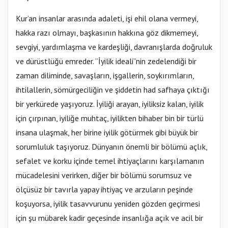
Kur’an insanlar arasında adaleti, işi ehil olana vermeyi,
hakka razı olmayı, başkasının hakkına göz dikmemeyi,
sevgiyi, yardımlaşma ve kardeşliği, davranışlarda doğruluk
ve dürüstlüğü emreder. “İyilik ideali”nin zedelendiği bir
zaman diliminde, savaşların, işgallerin, soykırımların,
ihtilallerin, sömürgeciliğin ve şiddetin had safhaya çıktığı
bir yerkürede yaşıyoruz. İyiliği arayan, iyiliksiz kalan, iyilik
için çırpınan, iyiliğe muhtaç, iyilikten bihaber bin bir türlü
insana ulaşmak, her birine iyilik götürmek gibi büyük bir
sorumluluk taşıyoruz. Dünyanın önemli bir bölümü açlık,
sefalet ve korku içinde temel ihtiyaçlarını karşılamanın
mücadelesini verirken, diğer bir bölümü sorumsuz ve
ölçüsüz bir tavırla yapay ihtiyaç ve arzuların peşinde
koşuyorsa, iyilik tasavvurunu yeniden gözden geçirmesi
için şu mübarek kadir geçesinde insanlığa açık ve acil bir