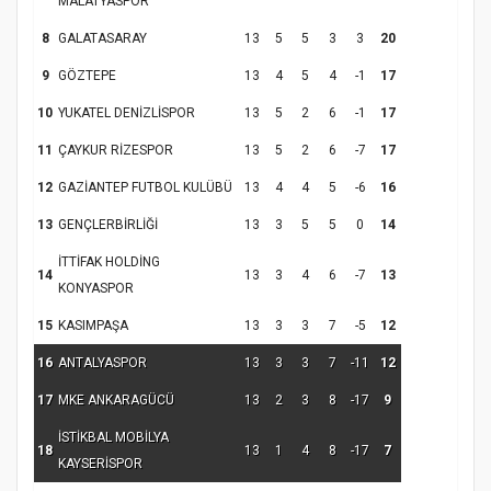
MALATYASPOR
8
GALATASARAY
13
5
5
3
3
20
9
GÖZTEPE
13
4
5
4
-1
17
10
YUKATEL DENİZLİSPOR
13
5
2
6
-1
17
11
ÇAYKUR RİZESPOR
13
5
2
6
-7
17
12
GAZİANTEP FUTBOL KULÜBÜ
13
4
4
5
-6
16
13
GENÇLERBİRLİĞİ
13
3
5
5
0
14
İTTİFAK HOLDİNG
14
13
3
4
6
-7
13
KONYASPOR
15
KASIMPAŞA
13
3
3
7
-5
12
16
ANTALYASPOR
13
3
3
7
-11
12
17
MKE ANKARAGÜCÜ
13
2
3
8
-17
9
İSTİKBAL MOBİLYA
18
13
1
4
8
-17
7
KAYSERİSPOR