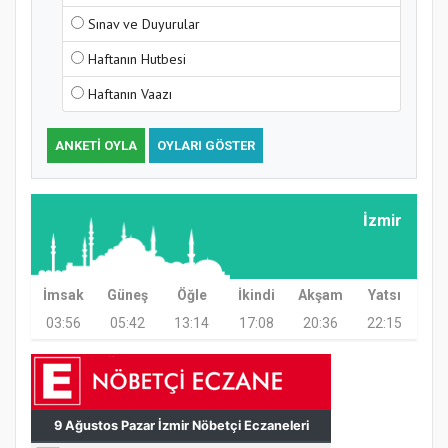
Sınav ve Duyurular
Haftanın Hutbesi
Haftanın Vaazı
ANKETI OYLA
OYLARI GÖSTER
Samsun Atakum’da Ayasofya Camii
İzmir
Etkinliği
İmsak
Güneş
Öğle
İkindi
Akşam
Yatsı
03:56
05:42
13:14
17:08
20:36
22:15