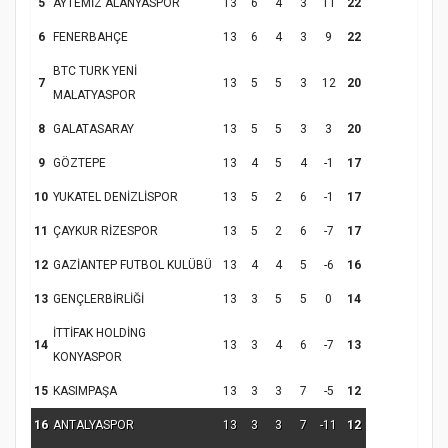
5
AYTEMİZ ALANYASPOR
13
6
4
3
11
22
6
FENERBAHÇE
13
6
4
3
9
22
BTC TURK YENİ
7
13
5
5
3
12
20
MALATYASPOR
8
GALATASARAY
13
5
5
3
3
20
9
GÖZTEPE
13
4
5
4
-1
17
10
YUKATEL DENİZLİSPOR
13
5
2
6
-1
17
11
ÇAYKUR RİZESPOR
13
5
2
6
-7
17
12
GAZİANTEP FUTBOL KULÜBÜ
13
4
4
5
-6
16
13
GENÇLERBİRLİĞİ
13
3
5
5
0
14
İTTİFAK HOLDİNG
14
13
3
4
6
-7
13
KONYASPOR
15
KASIMPAŞA
13
3
3
7
-5
12
16
ANTALYASPOR
13
3
3
7
-11
12