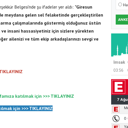
Ha
şekkür Belgesi'nde şu ifadeler yer aldı:
"Giresun
de meydana gelen sel felaketinde gerçekleştirilen
ANKE
tarma çalışmalarında göstermiş olduğunuz üstün
 ve insani hassasiyetiniz için sizlere yürekten
eğer ailenizi ve tüm ekip arkadaşlarınızı sevgi ve
İmsak
03:56
 TIKLAYINIZ
famıza katılmak için >>>
TIKLAYINIZ
ılmak için
>>>
TIKLAYINIZ