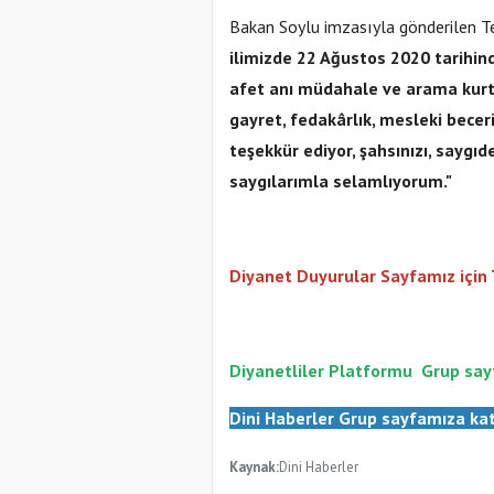
Bakan Soylu imzasıyla gönderilen Te
ilimizde 22 Ağustos 2020 tarihin
afet anı müdahale ve arama kur
gayret, fedakârlık, mesleki beceri
teşekkür ediyor, şahsınızı, saygıd
saygılarımla selamlıyorum."
Diyanet Duyurular Sayfamız için
Diyanetliler Platformu
Gr
up say
Dini Haberler Gr
up sayfamıza kat
Kaynak:
Dini Haberler