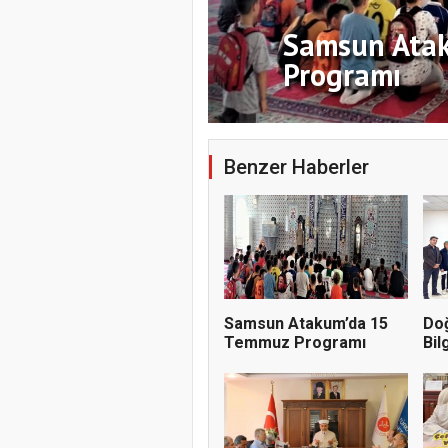
Samsun Ata
Programı
Benzer Haberler
Samsun Atakum’da 15
Doğ
Temmuz Programı
Bil