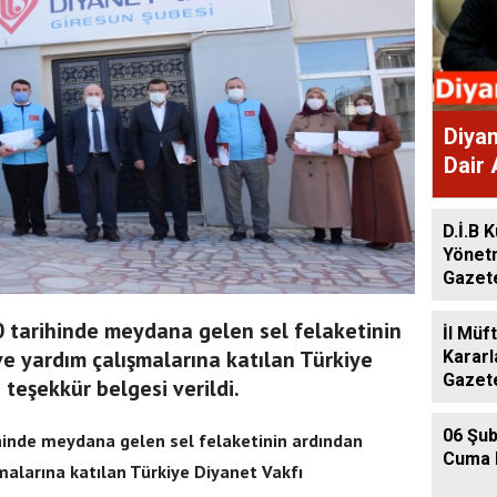
Diyan
Dair 
Gaze
D.İ.B K
Yönet
Gazet
 tarihinde meydana gelen sel felaketinin
İl Müf
e yardım çalışmalarına katılan Türkiye
Kararl
Gazet
 teşekkür belgesi verildi.
06 Şub
hinde meydana gelen sel felaketinin ardından
Cuma 
alarına katılan Türkiye Diyanet Vakfı