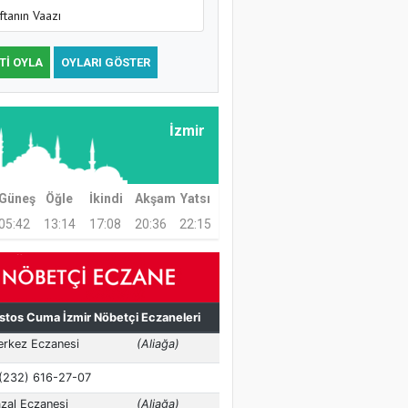
ftanın Vaazı
TI OYLA
OYLARI GÖSTER
İzmir
Güneş
Öğle
İkindi
Akşam
Yatsı
05:42
13:14
17:08
20:36
22:15