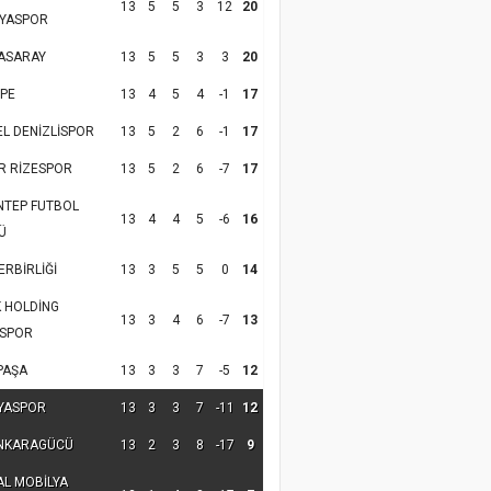
13
5
5
3
12
20
YASPOR
ASARAY
13
5
5
3
3
20
PE
13
4
5
4
-1
17
EL DENİZLİSPOR
13
5
2
6
-1
17
R RİZESPOR
13
5
2
6
-7
17
NTEP FUTBOL
13
4
4
5
-6
16
Ü
RBİRLİĞİ
13
3
5
5
0
14
K HOLDİNG
13
3
4
6
-7
13
SPOR
PAŞA
13
3
3
7
-5
12
YASPOR
13
3
3
7
-11
12
NKARAGÜCÜ
13
2
3
8
-17
9
AL MOBİLYA