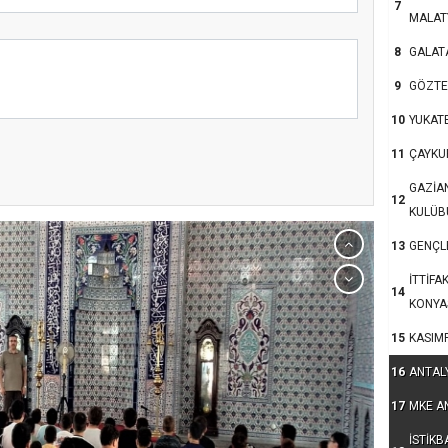
7
MALAT
8
GALAT
9
GÖZTE
10
YUKAT
nsanlar dinle bağlarını
11
ÇAYKU
u?
GAZİA
12
KULÜB
13
GENÇLE
İTTİFA
14
KONYA
15
KASIM
16
ANTAL
17
MKE A
İSTİKB