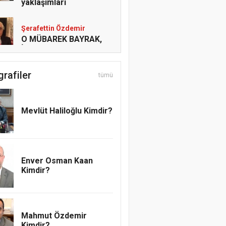
yaklaşımları
Şerafettin Özdemir
O MÜBAREK BAYRAK,
İŞTE BU BAYRAK!
grafiler
tümü
Mesut Cihat
ADAMLIĞIN SENDE
KALSIN
Mevlüt Haliloğlu Kimdir?
Emrah Topcu
Pervanenin Yolculuğu
Enver Osman Kaan
Kimdir?
Abdullatif Acar
REGAİP, RAHMETE
AÇILAN KAPI
Mahmut Özdemir
Kimdir?