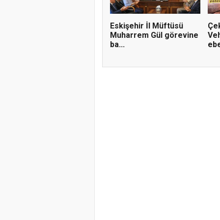
Eskişehir İl Müftüsü
Çe
Muharrem Gül görevine
Veh
ba...
ebe
Doğanyol'da 
Gerçekleştiri