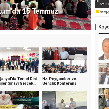
18
KAYSE
kum’da 15 Temmuz
Şampiy
Köşe
anyol'da Temel Dini
Hz. Peygamber ve
giler Sınavı Gerçek...
Gençlik Konferansı