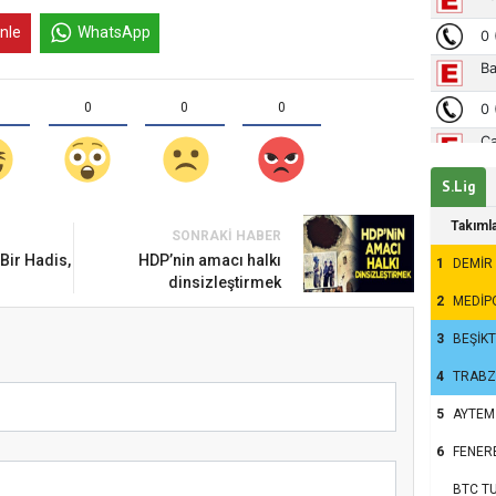
inle
WhatsApp
0
0
0
S.Lig
Takıml
SONRAKI HABER
um’da Ayasofya Camii
 Bir Hadis,
HDP’nin amacı halkı
1
DEMİR
dinsizleştirmek
2
MEDİP
3
BEŞİK
4
TRAB
5
AYTEM
6
FENER
BTC TU