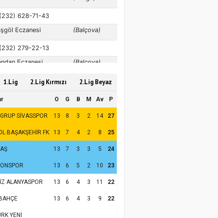
1.Lig
2.Lig Kırmızı
2.Lig Beyaz
ar
O
G
B
M
Av
P
 GRUP SİVASSPOR
13
8
3
2
14
27
OL BAŞAKŞEHİR FK
13
7
4
2
8
25
TAŞ
13
7
3
3
5
24
ZONSPOR
13
6
5
2
10
23
İZ ALANYASPOR
13
6
4
3
11
22
BAHÇE
13
6
4
3
9
22
RK YENİ