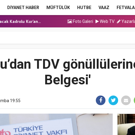
ma Hutbesi
DİYANET HABER
MÜFTÜLÜK
HUTBE
VAAZ
FETVALA
a Hutbesi
cak Kadrolu Kur’an...
Foto Galeri
Web TV
Yazarl
ınavı (Sözlü) So...
ma Hutbesi
ma Hutbesi
a Hutbesi
u’dan TDV gönüllülerin
Belgesi'
şamba 19:55