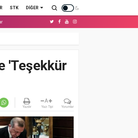
R
STK
DIĞER
ar
e 'Teşekkür
A
Yazdır
Yazı Tipi
Yorumlar