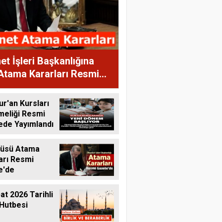
et İşleri Başkanlığına
Atama Kararları Resmi
te'de
ur'an Kursları
meliği Resmi
ede Yayımlandı
tüsü Atama
arı Resmi
e'de
at 2026 Tarihli
Hutbesi