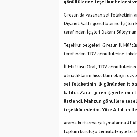
gönüllülerine teşekkür belgesi ver
Giresun’da yaşanan sel felaketinin 
Diyanet Vakfı gönüllülerine İçişler
tarafından İçişleri Bakanı Süleyman 
Teşekkür belgeleri, Giresun İl Müft
tarafından TDV gönüllülerine takdim
İl Müftüsü Oral, TDV gönüllülerinin
olmadıklarını hissettirmek için özver
sel felaketinin ilk gününden iti
katıldı. Zarar gören iş yerlerinin
üstlendi. Mahzun gönüllere tesell
teşekkür ederim. Yüce Allah mill
Arama kurtarma çalışmalarına AFAD g
toplum kuruluşu temsilcileriyle birl