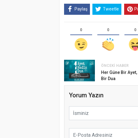
Paylaş
Tweetle
P
0
0
0
ÖNCEKI HABER
Samsun Atak
Her Güne Bir Ayet,
Bir Dua
Etkinliği
Yorum Yazın