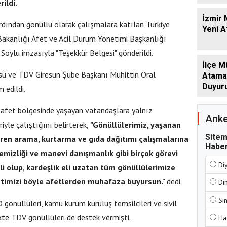
ildi.
İzmir 
ardından gönüllü olarak çalışmalara katılan Türkiye
Yeni 
i Bakanlığı Afet ve Acil Durum Yönetimi Başkanlığı
Soylu imzasıyla "Teşekkür Belgesi" gönderildi.
İlçe M
üsü ve TDV Giresun Şube Başkanı Muhittin Oral
Atamala
Duyur
 edildi.
 afet bölgesinde yaşayan vatandaşlara yalnız
Anke
iyle çalıştığını belirterek,
"Gönüllülerimiz, yaşanan
Sitem
baren arama, kurtarma ve gıda dağıtımı çalışmalarına
Haber
 temizliği ve manevi danışmanlık gibi birçok görevi
Di
i olup, kardeşlik eli uzatan tüm gönüllülerimize
etimizi böyle afetlerden muhafaza buyursun."
dedi.
Di
Sı
önüllüleri, kamu kurum kuruluş temsilcileri ve sivil
ikte TDV gönüllüleri de destek vermişti.
Ha