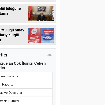
Müftülüğüne
Atama
üftülüğü Sınavı
rıyla İlgili
u
tler
tümü
izde En Çok İlginizi Çeken
ler
yanet haberleri
ni Haberler
nav ve Duyurular
ftanın Hutbesi