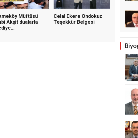
kmeköy Müftüsü
Celal Ekere Ondokuz
bi Akşit dualarla
Teşekkür Belgesi
diye...
Biyo
Temel Dini Bilgiler Sınavı
ldi