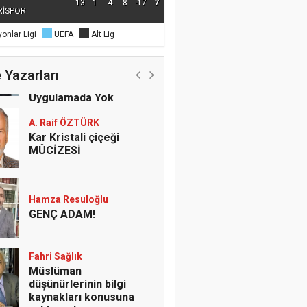
13
1
4
8
-17
7
RİSPOR
onlar Ligi
UEFA
Alt Lig
Şeref ŞEN
Öğretmenlerde İl İçi
Rotasyon Çıkmazı;
 Yazarları
Yönetmelikte Var,
Uygulamada Yok
A. Raif ÖZTÜRK
Kar Kristali çiçeği
MÛCİZESİ
Hamza Resuloğlu
GENÇ ADAM!
Fahri Sağlık
Müslüman
düşünürlerinin bilgi
kaynakları konusuna