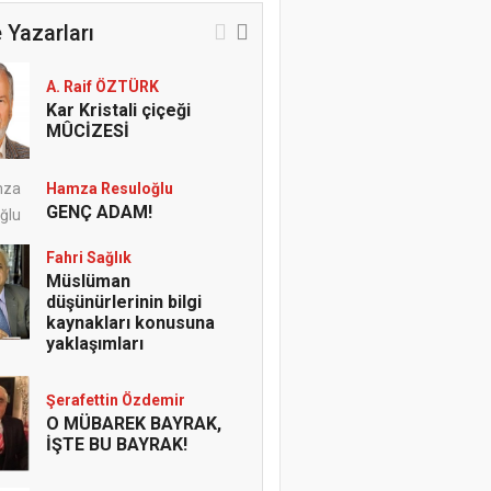
 Yazarları
A. Raif ÖZTÜRK
Kar Kristali çiçeği
MÛCİZESİ
Hamza Resuloğlu
GENÇ ADAM!
Fahri Sağlık
Müslüman
düşünürlerinin bilgi
kaynakları konusuna
yaklaşımları
Şerafettin Özdemir
O MÜBAREK BAYRAK,
İŞTE BU BAYRAK!