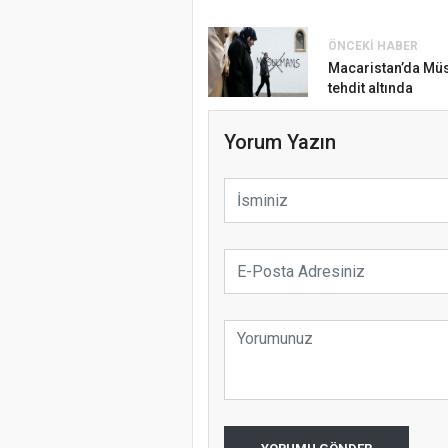
ÖNCEKI HABER
Macaristan’da Mü
Doğanyol'da 
tehdit altında
Gerçekleştiri
Yorum Yazın