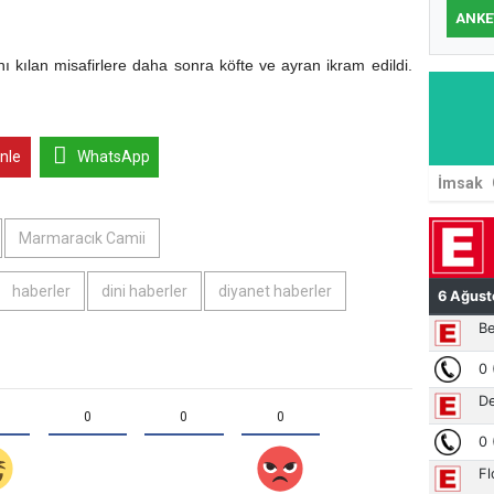
ANKE
kılan misafirlere daha sonra köfte ve ayran ikram edildi.
inle
WhatsApp
İmsak
Marmaracık Camii
haberler
dini haberler
diyanet haberler
0
0
0