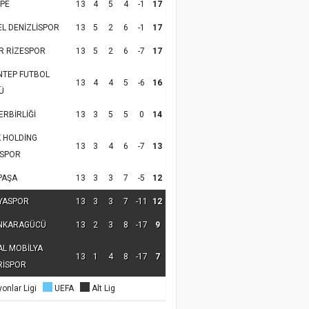
PE
13
4
5
4
-1
17
EL DENİZLİSPOR
13
5
2
6
-1
17
R RİZESPOR
13
5
2
6
-7
17
NTEP FUTBOL
13
4
4
5
-6
16
Ü
RBİRLİĞİ
13
3
5
5
0
14
K HOLDİNG
13
3
4
6
-7
13
SPOR
PAŞA
13
3
3
7
-5
12
YASPOR
13
3
3
7
-11
12
NKARAGÜCÜ
13
2
3
8
-17
9
AL MOBİLYA
13
1
4
8
-17
7
RİSPOR
onlar Ligi
UEFA
Alt Lig