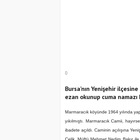
0
Bursa'nın Yenişehir ilçesin
ezan okunup cuma namazı kı
Samsun Atak
Marmaracık köyünde 1964 yılında yapı
Türkiye’de i
Etkinliği
yıkılmıştı. Marmaracık Camii, hayırs
koparıyor m
ibadete açıldı. Caminin açılışına Y
Çelik, Müftü Mehmet Nedim Bakır ile 