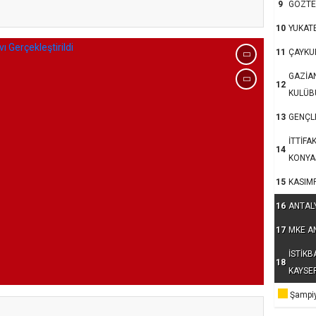
9
GÖZTE
10
YUKAT
11
ÇAYKU
GAZİA
12
KULÜB
13
GENÇLE
İTTİFA
14
KONYA
15
KASIM
16
ANTAL
17
MKE A
İSTİKB
18
KAYSE
Şampiy