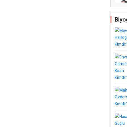
Biyo
LSELAM ÖZDERE’YE