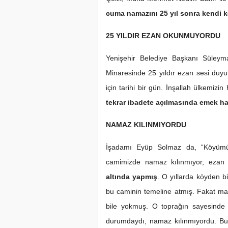
cuma namazını 25 yıl sonra kendi kö
25 YILDIR EZAN OKUNMUYORDU
Yenişehir Belediye Başkanı Süley
Minaresinde 25 yıldır ezan sesi duy
için tarihi bir gün. İnşallah ülkemizi
tekrar ibadete açılmasında emek h
NAMAZ KILINMIYORDU
Samsun Ata
İşadamı Eyüp Solmaz da, “Köyümüz 
Programı
camimizde namaz kılınmıyor, eza
altında yapmış
. O yıllarda köyden b
bu caminin temeline atmış. Fakat ma
bile yokmuş. O toprağın sayesinde
durumdaydı, namaz kılınmıyordu. Bu 