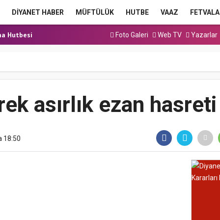
ınavı (Sözlü) So...
DİYANET HABER
MÜFTÜLÜK
HUTBE
VAAZ
FETVALA
a Hutbesi
a Hutbesi
Foto Galeri
Web TV
Yazarlar
 Hutbesi
ek asırlık ezan hasreti 
a 18:50