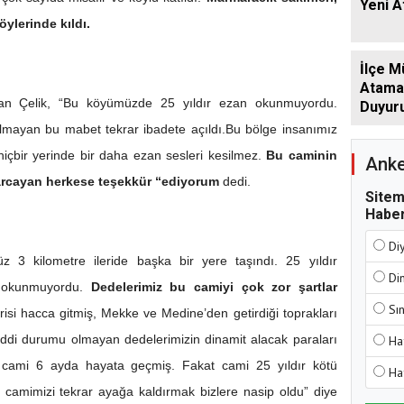
Yeni 
ylerinde kıldı.
İlçe M
Atamala
man Çelik, “Bu köyümüzde 25 yıldır ezan okunmuyordu.
Duyur
ulmayan bu mabet tekrar ibadete açıldı.Bu bölge insanımız
n hiçbir yerinde bir daha ezan sesleri kesilmez.
Bu caminin
Anke
arcayan herkese teşekkür “ediyorum
dedi.
Sitem
Haber
Di
kum’da 15 Temmuz
3 kilometre ileride başka bir yere taşındı. 25 yıldır
Di
n okunmuyordu.
Dedelerimiz bu camiyi çok zor şartlar
Sı
irisi hacca gitmiş, Mekke ve Medine’den getirdiği toprakları
ddi durumu olmayan dedelerimizin dinamit alacak paraları
Ha
 cami 6 ayda hayata geçmiş. Fakat cami 25 yıldır kötü
Ha
camimizi tekrar ayağa kaldırmak bizlere nasip oldu” diye