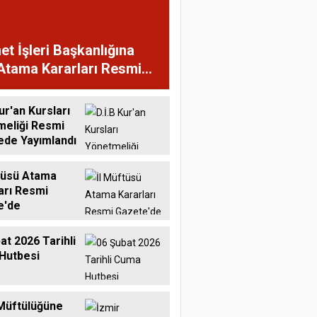
et İşleri Başkanlığına
Atama Kararları Resmi
te'de
ur'an Kursları
meliği Resmi
ede Yayımlandı
tüsü Atama
arı Resmi
e'de
at 2026 Tarihli
Hutbesi
Müftülüğüne