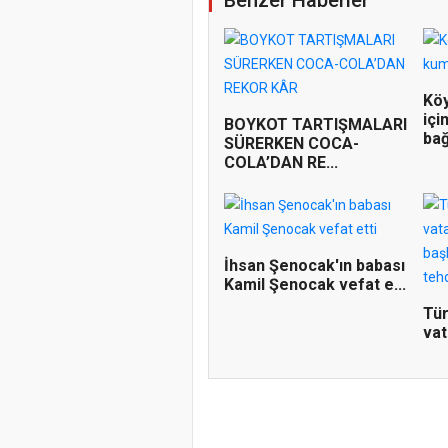
Köy
içi
BOYKOT TARTIŞMALARI
bağ
SÜRERKEN COCA-
COLA’DAN RE...
İhsan Şenocak'ın babası
Kamil Şenocak vefat e...
Tür
vat