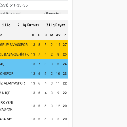
1.Lig
2.Lig Kırmızı
2.Lig Beyaz
ar
O
G
B
M
Av
P
 GRUP SİVASSPOR
13
8
3
2
14
27
OL BAŞAKŞEHİR FK
13
7
4
2
8
25
TAŞ
13
7
3
3
5
24
ZONSPOR
13
6
5
2
10
23
İZ ALANYASPOR
13
6
4
3
11
22
BAHÇE
13
6
4
3
9
22
RK YENİ
13
5
5
3
12
20
YASPOR
ASARAY
13
5
5
3
3
20