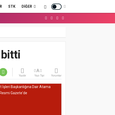
R
STK
DIĞER
bitti
A
Yazdır
Yazı Tipi
Yorumlar