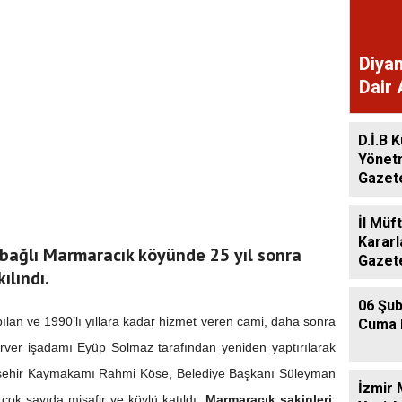
Diyan
Dair 
Gaze
D.İ.B K
Yönet
Gazet
İl Müf
Kararl
e bağlı Marmaracık köyünde 25 yıl sonra
Gazet
lındı.
06 Şub
um’da Ayasofya Camii
lan ve 1990’lı yıllara kadar hizmet veren cami, daha sonra
Cuma 
nsanlar dinle bağlarını
erver işadamı Eyüp Solmaz tarafından yeniden yaptırılarak
u?
enişehir Kaymakamı Rahmi Köse, Belediye Başkanı Süleyman
İzmir 
çok sayıda misafir ve köylü katıldı.
Marmaracık sakinleri,