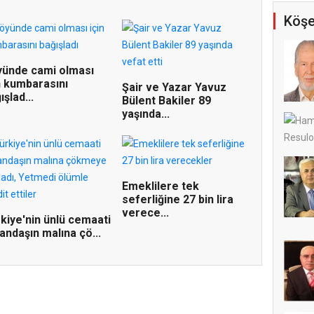
Köşe
ünde cami olması
n kumbarasını
Şair ve Yazar Yavuz
ışlad...
Bülent Bakiler 89
yaşında...
Emeklilere tek
seferliğine 27 bin lira
verece...
kiye'nin ünlü cemaati
andaşın malına çö...