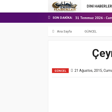
Aşçı Alımı (Kurum İçi) S
DİNİ HABERLER
31 Temmuz 2026 - Cum
24 Temmuz 2026 - Cum
SON DAKIKA:
7 Ağustos 2026 - Cuma
Ana Sayfa
GÜNCEL
Çeyr
21 Ağustos, 2015, Cum
GÜNCEL