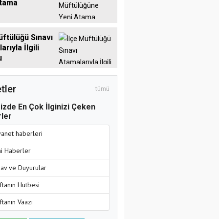
Atama
üftülüğü Sınavı
rıyla İlgili
u
tler
tümü
izde En Çok İlginizi Çeken
ler
yanet haberleri
ni Haberler
nav ve Duyurular
ftanın Hutbesi
ftanın Vaazı