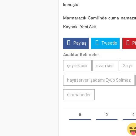
konuştu.
Marmaracık Camii’nde cuma namazını 
Kaynak: Yeni Akit
Paylaş
Tweetle
P
Anahtar Kelimeler:
çeyrek asır
ezan sesi
25 yıl
hayırserver işadamı Eyüp Solmaz
dini haberler
0
0
0