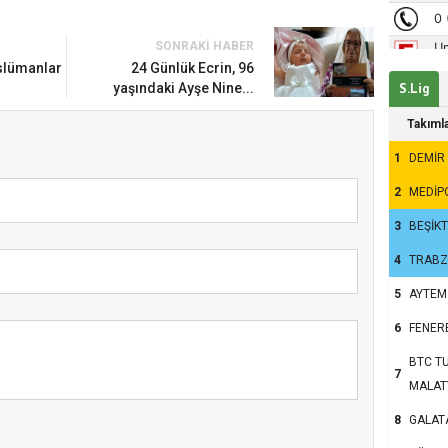
SONRAKI HABER
slümanlar
24 Günlük Ecrin, 96
Temel Dini Bilgiler Sınavı
yaşındaki Ayşe Nine...
S.Lig
ldi
Takıml
1
DEMİR
2
MEDİP
3
BEŞİK
4
TRAB
5
AYTEM
6
FENER
BTC TU
7
MALAT
8
GALAT