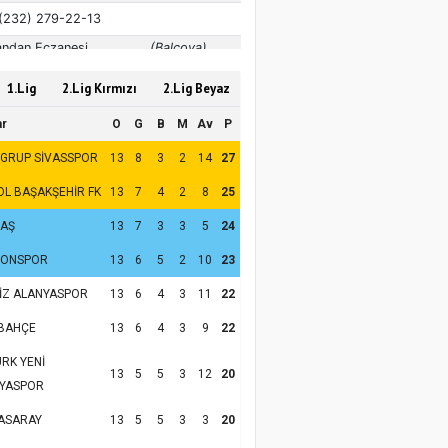
1.Lig
2.Lig Kırmızı
2.Lig Beyaz
ar
O
G
B
M
Av
P
 GRUP SİVASSPOR
13
8
3
2
14
27
OL BAŞAKŞEHİR FK
13
7
4
2
8
25
TAŞ
13
7
3
3
5
24
ZONSPOR
13
6
5
2
10
23
İZ ALANYASPOR
13
6
4
3
11
22
BAHÇE
13
6
4
3
9
22
RK YENİ
13
5
5
3
12
20
YASPOR
ASARAY
13
5
5
3
3
20