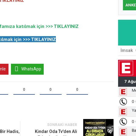
ANKE
famıza katılmak için >>>
TIKLAYINIZ
ılmak için
>>>
TIKLAYINIZ
İmsak
inle
WhatsApp
0
0
0
SONRAKI HABER
um’da Ayasofya Camii
 Bir Hadis,
Kindar Oda Tv'den Ali