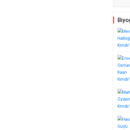
Temel Dini Bilgiler Sınavı
Biyo
ldi