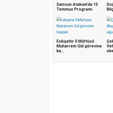
Samsun Atakum’da 15
Doğ
Temmuz Programı
Bil
Eskişehir İl Müftüsü
Çe
Muharrem Gül görevine
Veh
ba...
ebe