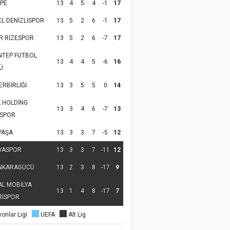
PE
13
4
5
4
-1
17
EL DENİZLİSPOR
13
5
2
6
-1
17
R RİZESPOR
13
5
2
6
-7
17
NTEP FUTBOL
13
4
4
5
-6
16
Ü
RBİRLİĞİ
13
3
5
5
0
14
K HOLDİNG
13
3
4
6
-7
13
SPOR
PAŞA
13
3
3
7
-5
12
YASPOR
13
3
3
7
-11
12
NKARAGÜCÜ
13
2
3
8
-17
9
AL MOBİLYA
13
1
4
8
-17
7
RİSPOR
onlar Ligi
UEFA
Alt Lig