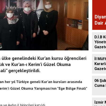
Diyan
Dair 
Gaze
D.İ.B K
Yönet
Gazet
a ülke genelindeki Kur’an kursu öğrencileri
İl Müf
ık ve Kur’an-ı Kerim’i Güzel Okuma
Kararl
Gazet
li" gerçekleştirildi.
06 Şub
an her yıl Türkiye geneli Kur’an kursları arasında
Cuma 
 Kerim’i Güzel Okuma Yarışması
'nın "Ege Bölge Finali"
İzmir 
 ve Aydın il birincileri katıldı.