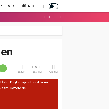
R
STK
DIĞER
den
A
Yazdır
Yazı Tipi
Yorumlar