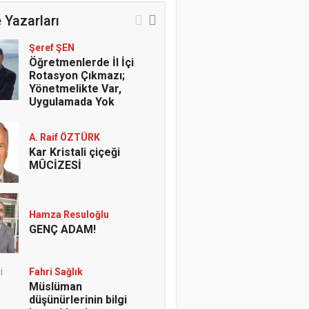
 Yazarları
Şeref ŞEN
Öğretmenlerde İl İçi
Rotasyon Çıkmazı;
Yönetmelikte Var,
Uygulamada Yok
A. Raif ÖZTÜRK
Kar Kristali çiçeği
MÛCİZESİ
Hamza Resuloğlu
GENÇ ADAM!
Fahri Sağlık
Müslüman
düşünürlerinin bilgi