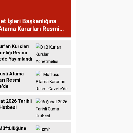
et İşleri Başkanlığına
Atama Kararları Resmi
te'de
ur'an Kursları
meliği Resmi
ede Yayımlandı
tüsü Atama
arı Resmi
e'de
at 2026 Tarihli
Hutbesi
Müftülüğüne