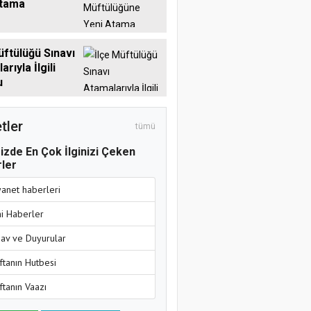
Atama
üftülüğü Sınavı
rıyla İlgili
u
tler
tümü
izde En Çok İlginizi Çeken
ler
yanet haberleri
ni Haberler
nav ve Duyurular
ftanın Hutbesi
ftanın Vaazı