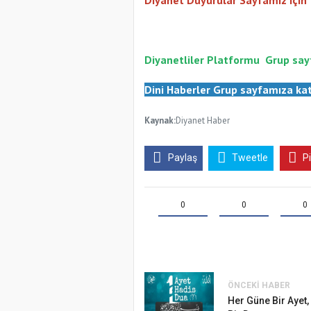
Diyanetliler Platformu
Gr
up say
Dini Haberler Gr
up sayfamıza kat
Kaynak:
Diyanet Haber
Paylaş
Tweetle
P
0
0
0
ÖNCEKI HABER
Samsun Atak
Her Güne Bir Ayet,