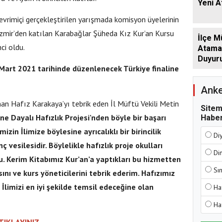
Yeni 
evrimiçi gerçekleştirilen yarışmada komisyon üyelerinin
zmir’den katılan Karabağlar Şüheda Kız Kur’an Kursu
İlçe M
ci oldu.
Atamala
Duyur
 Mart 2021 tarihinde düzenlenecek Türkiye finaline
Anke
nan Hafız Karakaya’yı tebrik eden İl Müftü Vekili Metin
Sitem
ne Dayalı Hafızlık Projesi'nden böyle bir başarı
Haber
zin İlimize böylesine ayrıcalıklı bir birincilik
Di
 vesilesidir. Böylelikle hafızlık proje okulları
Di
u. Kerim Kitabımız Kur’an’a yaptıkları bu hizmetten
Sı
sını ve kurs yöneticilerini tebrik ederim. Hafızımız
İlimizi en iyi şekilde temsil edeceğine olan
Ha
Ha
 TIKLAYINIZ