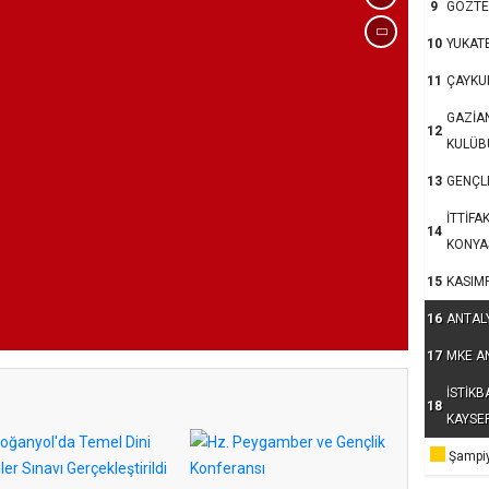
9
GÖZTE
10
YUKAT
11
ÇAYKU
GAZİA
12
KULÜB
13
GENÇLE
İTTİFA
14
KONYA
15
KASIM
16
ANTAL
17
MKE A
İSTİKB
18
KAYSE
Şampiy