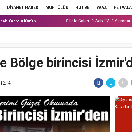
a Hutbesi
DİYANET HABER
MÜFTÜLÜK
HUTBE
VAAZ
FETVALA
 Hutbesi
cak Kadrolu Kur’an...
Foto Galeri
Web TV
Yazarlar
ınavı (Sözlü) So...
a Hutbesi
a Hutbesi
 Hutbesi
e Bölge birincisi İzmir'
 12:14