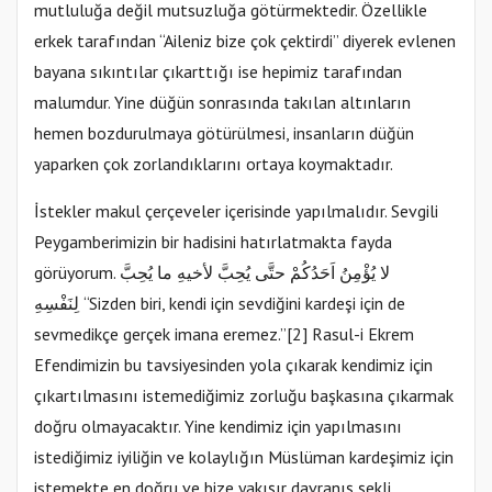
mutluluğa değil mutsuzluğa götürmektedir. Özellikle
erkek tarafından “Aileniz bize çok çektirdi” diyerek evlenen
bayana sıkıntılar çıkarttığı ise hepimiz tarafından
malumdur. Yine düğün sonrasında takılan altınların
hemen bozdurulmaya götürülmesi, insanların düğün
yaparken çok zorlandıklarını ortaya koymaktadır.
İstekler makul çerçeveler içerisinde yapılmalıdır. Sevgili
Peygamberimizin bir hadisini hatırlatmakta fayda
görüyorum. ﻻ يُؤْمِنُ اَحَدُكُمْ حتَّى يُحِبَّ ﻷخيهِ ما يُحِبَّ
لِنَفْسِهِ “Sizden biri, kendi için sevdiğini kardeşi için de
sevmedikçe gerçek imana eremez.”[2] Rasul-i Ekrem
Efendimizin bu tavsiyesinden yola çıkarak kendimiz için
çıkartılmasını istemediğimiz zorluğu başkasına çıkarmak
doğru olmayacaktır. Yine kendimiz için yapılmasını
istediğimiz iyiliğin ve kolaylığın Müslüman kardeşimiz için
istemekte en doğru ve bize yakışır davranış şekli