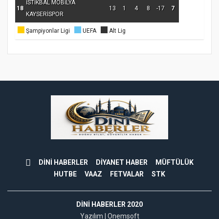
İSTİKBAL MOBİLYA
18
13
1
4
8
-17
7
KAYSERİSPOR
Şampiyonlar Ligi
UEFA
Alt Lig
DİNİ HABERLER
DİYANET HABER
MÜFTÜLÜK
HUTBE
VAAZ
FETVALAR
STK
DINI HABERLER 2020
Yazılım |
Onemsoft