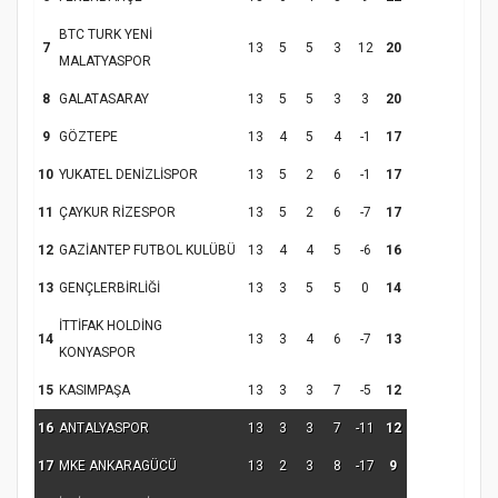
BTC TURK YENİ
7
13
5
5
3
12
20
Samsun Atakum’da Yaz Kur’an Kursu
MALATYASPOR
Kapanış Programı
8
GALATASARAY
13
5
5
3
3
20
9
GÖZTEPE
13
4
5
4
-1
17
10
YUKATEL DENİZLİSPOR
13
5
2
6
-1
17
11
ÇAYKUR RİZESPOR
13
5
2
6
-7
17
12
GAZİANTEP FUTBOL KULÜBÜ
13
4
4
5
-6
16
13
GENÇLERBİRLİĞİ
13
3
5
5
0
14
İTTİFAK HOLDİNG
14
13
3
4
6
-7
13
Samsun Atakum’da Ayasofya Camii
KONYASPOR
Etkinliği
Türkiye’de insanlar dinle bağlarını
15
KASIMPAŞA
13
3
3
7
-5
12
koparıyor mu?
16
ANTALYASPOR
13
3
3
7
-11
12
17
MKE ANKARAGÜCÜ
13
2
3
8
-17
9