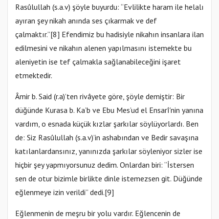
Rasûlullah (s.a.v) şöyle buyurdu: “Evlilikte haram ile helalı
ayıran şey nikah anında ses çıkarmak ve def
çalmaktır.”[8] Efendimiz bu hadisiyle nikahın insanlara ilan
edilmesini ve nikahın alenen yapılmasını istemekte bu
aleniyetin ise tef çalmakla sağlanabileceğini işaret
etmektedir.
Âmir b. Said (r.a)’ten rivâyete göre, şöyle demiştir: Bir
düğünde Kurasa b. Ka’b ve Ebu Mes’ud el Ensarî’nin yanına
vardım, o esnada küçük kızlar şarkılar söylüyorlardı. Ben
de: Siz Rasûlullah (s.a.v)’in ashabından ve Bedir savaşına
katılanlardansınız, yanınızda şarkılar söyleniyor sizler ise
hiçbir şey yapmıyorsunuz dedim. Onlardan biri: “İstersen
sen de otur bizimle birlikte dinle istemezsen git. Düğünde
eğlenmeye izin verildi” dedi.[9]
Eğlenmenin de meşru bir yolu vardır. Eğlencenin de