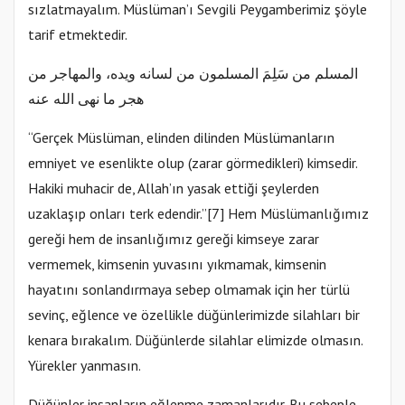
sızlatmayalım. Müslüman’ı Sevgili Peygamberimiz şöyle
tarif etmektedir.
المسلم من سَلِمَ المسلمون من لسانه ويده، والمهاجر من
هجر ما نهى الله عنه
“Gerçek Müslüman, elinden dilinden Müslümanların
emniyet ve esenlikte olup (zarar görmedikleri) kimsedir.
Hakiki muhacir de, Allah’ın yasak ettiği şeylerden
uzaklaşıp onları terk edendir.”[7] Hem Müslümanlığımız
gereği hem de insanlığımız gereği kimseye zarar
vermemek, kimsenin yuvasını yıkmamak, kimsenin
hayatını sonlandırmaya sebep olmamak için her türlü
sevinç, eğlence ve özellikle düğünlerimizde silahları bir
kenara bırakalım. Düğünlerde silahlar elimizde olmasın.
Yürekler yanmasın.
Düğünler insanların eğlenme zamanlarıdır. Bu sebeple