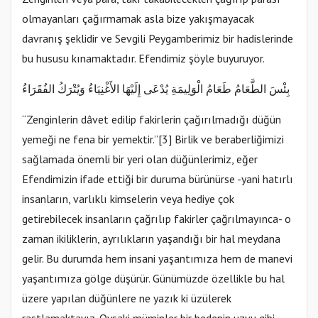
olmayanları çağırmamak asla bize yakışmayacak
davranış şeklidir ve Sevgili Peygamberimiz bir hadislerinde
bu hususu kınamaktadır. Efendimiz şöyle buyuruyor.
بِئْسَ الطَّعَامُ طَعَامُ الْوَلِيمَةِ يُدْعَى إِلَيْهَا الأَغْنِيَاءُ وَيُتْرَكُ الفُقَرَاءُ
“Zenginlerin dâvet edilip fakirlerin çağırılmadığı düğün
yemeği ne fena bir yemektir.”[3] Birlik ve beraberliğimizi
sağlamada önemli bir yeri olan düğünlerimiz, eğer
Efendimizin ifade ettiği bir duruma bürünürse -yani hatırlı
insanların, varlıklı kimselerin veya hediye çok
getirebilecek insanların çağrılıp fakirler çağrılmayınca- o
zaman ikiliklerin, ayrılıkların yaşandığı bir hal meydana
gelir. Bu durumda hem insani yaşantımıza hem de manevi
yaşantımıza gölge düşürür. Günümüzde özellikle bu hal
üzere yapılan düğünlere ne yazık ki üzülerek
rastlamaktayız. Oysaki müminler bir bedenin uzvu gibi