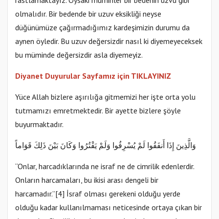
olmalıdır. Bir bedende bir uzuv eksikliği neyse
düğünümüze çağırmadığımız kardeşimizin durumu da
aynen öyledir. Bu uzuv değersizdir nasıl ki diyemeyeceksek
bu müminde değersizdir asla diyemeyiz.
Diyanet Duyurular Sayfamız için TIKLAYINIZ
Yüce Allah bizlere aşırılığa gitmemizi her işte orta yolu
tutmamızı emretmektedir. Bir ayette bizlere şöyle
buyurmaktadır.
وَالَّذِينَ إِذَا أَنفَقُوا لَمْ يُسْرِفُوا وَلَمْ يَقْتُرُوا وَكَانَ بَيْنَ ذَلِكَ قَوَاماً
“Onlar, harcadıklarında ne israf ne de cimrilik edenlerdir.
Onların harcamaları, bu ikisi arası dengeli bir
harcamadır.”[4] İsraf olması gerekeni olduğu yerde
olduğu kadar kullanılmaması neticesinde ortaya çıkan bir