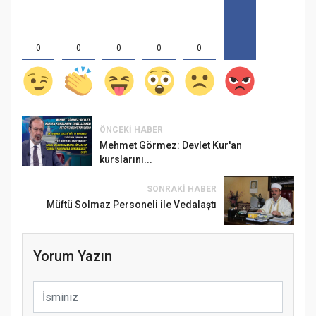
0
0
0
0
0
ÖNCEKI HABER
Mehmet Görmez: Devlet Kur'an
kurslarını...
SONRAKI HABER
Müftü Solmaz Personeli ile Vedalaştı
Yorum Yazın
Samsun Atakum’da Ayasofya Camii
Etkinliği
Türkiye’de insanlar dinle bağlarını