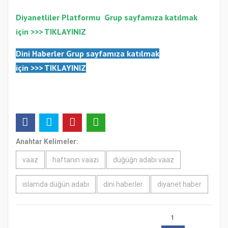
Diyanetliler Platformu
Gr
up sayfamıza katılmak
için >>>
TIKLAYINIZ
Dini Haberler Gr
up sayfamıza katılmak
için
>>>
TIKLAYINIZ
Anahtar Kelimeler:
vaaz
haftanın vaazı
düğüğn adabı vaaz
islamda düğün adabı
dini haberler
diyanet haber
1