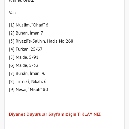
Vaiz
[1] Müslim, “Cihad” 6
[2] Buhari, İman 7
[3] Riyazü’s-Salihin, Hadis No:268
[4] Furkan, 25/67
[5] Maide, 5/91
[6] Maide, 5/32
[7] Buhâri, İman, 4.
[8] Tirmizî, Nikah: 6
[9] Nesai, “Nikah” 80
Diyanet Duyurular Sayfamız için TIKLAYINIZ