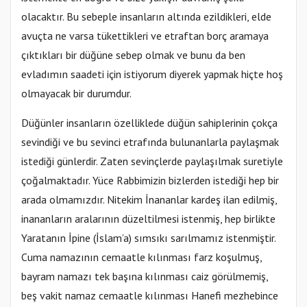
olacaktır. Bu sebeple insanların altında ezildikleri, elde
avuçta ne varsa tükettikleri ve etraftan borç aramaya
çıktıkları bir düğüne sebep olmak ve bunu da ben
evladımın saadeti için istiyorum diyerek yapmak hiçte hoş
olmayacak bir durumdur.
Düğünler insanların özelliklede düğün sahiplerinin çokça
sevindiği ve bu sevinci etrafında bulunanlarla paylaşmak
istediği günlerdir. Zaten sevinçlerde paylaşılmak suretiyle
çoğalmaktadır. Yüce Rabbimizin bizlerden istediği hep bir
arada olmamızdır. Nitekim İnananlar kardeş ilan edilmiş,
inananların aralarının düzeltilmesi istenmiş, hep birlikte
Yaratanın İpine (İslam’a) sımsıkı sarılmamız istenmiştir.
Cuma namazının cemaatle kılınması farz koşulmuş,
bayram namazı tek başına kılınması caiz görülmemiş,
beş vakit namaz cemaatle kılınması Hanefi mezhebince