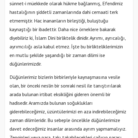
sünnet-i müekkede olarak hükme bağlanmış, Efendimiz
hastalığının şiddetli zamanlarında dahi cemaati terk
etmemiştir. Hac inananların birleştiği, buluştuğu
kaynaştığı bir ibadettir. Daha nice örneklere bakarak
diyebiliriz ki, İslam Dini birliktelik dinidir. Ayrımı, ayrıcalığı,
ayrımcılığı asla kabul etmez. İşte bu birlikteliklerimizin
en mutlu şekilde yaşandığı bir zaman dilimi ise
düğünlerimizdir.
Düğünlerimiz bizlerin birbirleriyle kaynaşmasına vesile
olan, bir önceki neslin bir sonraki nesil ile tanıştırılarak
arada bulunan irtibat eksikliğini gideren önemli bir
hadisedir. Aramızda bulunan soğuklukları
giderebileceğimiz, üzüntülerimizi en aza indirebileceğimiz
zaman dilimleridir. Bu sebeple öncelikle düğünlerimize
davet edeceğimiz insanlar arasında ayrım yapmamalıyız.
Zenginleri veya para, takı takabilecekleri çağırıp parası