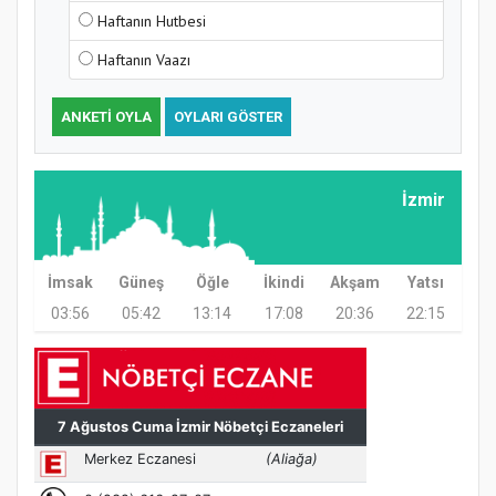
Haftanın Hutbesi
Haftanın Vaazı
ANKETI OYLA
OYLARI GÖSTER
İzmir
İmsak
Güneş
Öğle
İkindi
Akşam
Yatsı
03:56
05:42
13:14
17:08
20:36
22:15