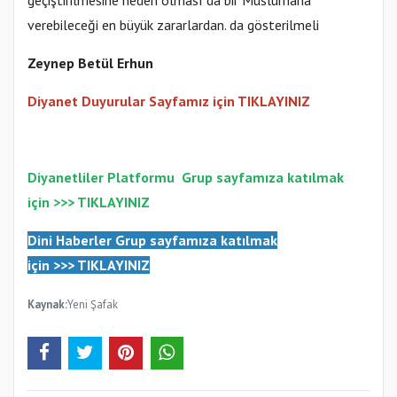
geçiştirilmesine neden olması da bir Müslümana
verebileceği en büyük zararlardan. da gösterilmeli
Zeynep Betül Erhun
Diyanet Duyurular Sayfamız için TIKLAYINIZ
Diyanetliler Platformu
Gr
up sayfamıza katılmak
için >>>
TIKLAYINIZ
Dini Haberler Gr
up sayfamıza katılmak
için
>>>
TIKLAYINIZ
Kaynak:
Yeni Şafak