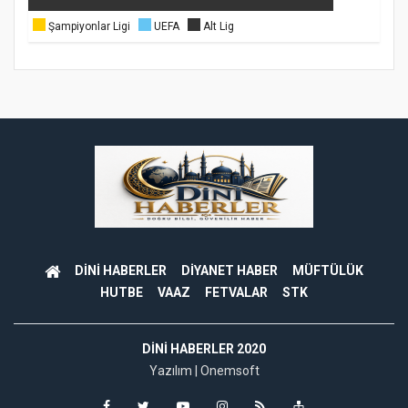
Şampiyonlar Ligi
UEFA
Alt Lig
DİNİ HABERLER
DİYANET HABER
MÜFTÜLÜK
HUTBE
VAAZ
FETVALAR
STK
DINI HABERLER 2020
Yazılım |
Onemsoft