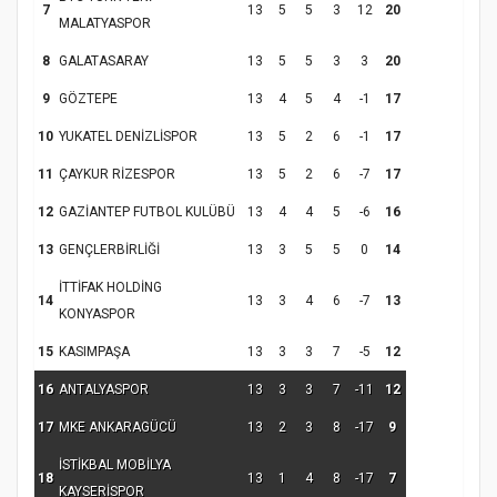
Kapanış Programı
7
13
5
5
3
12
20
MALATYASPOR
8
GALATASARAY
13
5
5
3
3
20
9
GÖZTEPE
13
4
5
4
-1
17
10
YUKATEL DENİZLİSPOR
13
5
2
6
-1
17
11
ÇAYKUR RİZESPOR
13
5
2
6
-7
17
12
GAZİANTEP FUTBOL KULÜBÜ
13
4
4
5
-6
16
13
GENÇLERBİRLİĞİ
13
3
5
5
0
14
Samsun Atakum’da Ayasofya Camii
İTTİFAK HOLDİNG
Etkinliği
Türkiye’de insanlar dinle bağlarını
14
13
3
4
6
-7
13
KONYASPOR
koparıyor mu?
15
KASIMPAŞA
13
3
3
7
-5
12
16
ANTALYASPOR
13
3
3
7
-11
12
17
MKE ANKARAGÜCÜ
13
2
3
8
-17
9
İSTİKBAL MOBİLYA
18
13
1
4
8
-17
7
KAYSERİSPOR