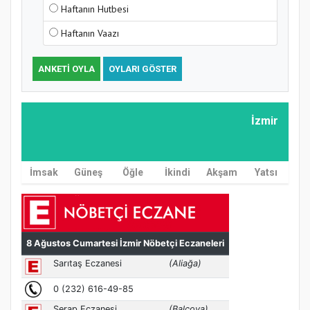
Haftanın Hutbesi
Haftanın Vaazı
ANKETI OYLA
OYLARI GÖSTER
İzmir
İmsak
Güneş
Öğle
İkindi
Akşam
Yatsı
MÜFTÜ ABULSELAM ÖZDERE’YE ZİYARET