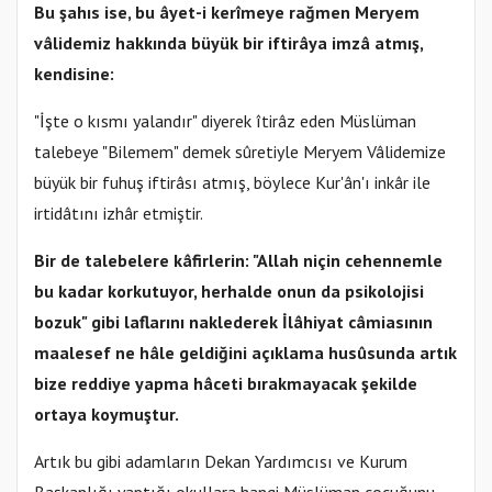
Bu şahıs ise, bu âyet-i kerîmeye rağmen Meryem
vâlidemiz hakkında büyük bir iftirâya imzâ atmış,
kendisine:
"İşte o kısmı yalandır" diyerek îtirâz eden Müslüman
talebeye "Bilemem" demek sûretiyle Meryem Vâlidemize
büyük bir fuhuş iftirâsı atmış, böylece Kur'ân'ı inkâr ile
irtidâtını izhâr etmiştir.
Bir de talebelere kâfirlerin: "Allah niçin cehennemle
bu kadar korkutuyor, herhalde onun da psikolojisi
bozuk" gibi laflarını naklederek İlâhiyat câmiasının
maalesef ne hâle geldiğini açıklama husûsunda artık
bize reddiye yapma hâceti bırakmayacak şekilde
ortaya koymuştur.
Artık bu gibi adamların Dekan Yardımcısı ve Kurum