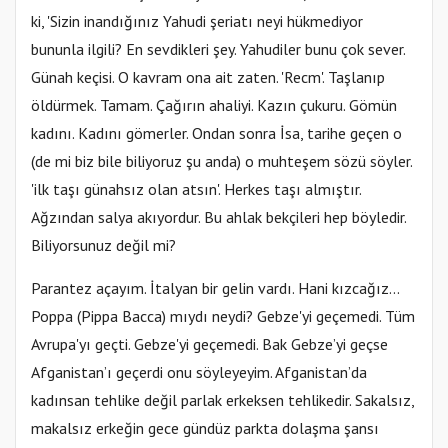
ki, 'Sizin inandığınız Yahudi şeriatı neyi hükmediyor
bununla ilgili? En sevdikleri şey. Yahudiler bunu çok sever.
Günah keçisi. O kavram ona ait zaten. 'Recm'. Taşlanıp
öldürmek. Tamam. Çağırın ahaliyi. Kazın çukuru. Gömün
kadını. Kadını gömerler. Ondan sonra İsa, tarihe geçen o
(de mi biz bile biliyoruz şu anda) o muhteşem sözü söyler.
'ilk taşı günahsız olan atsın'. Herkes taşı almıştır.
Ağzından salya akıyordur. Bu ahlak bekçileri hep böyledir.
Biliyorsunuz değil mi?
Parantez açayım. İtalyan bir gelin vardı. Hani kızcağız...
Poppa (Pippa Bacca) mıydı neydi? Gebze'yi geçemedi. Tüm
Avrupa'yı geçti. Gebze'yi geçemedi. Bak Gebze’yi geçse
Afganistan’ı geçerdi onu söyleyeyim. Afganistan’da
kadınsan tehlike değil parlak erkeksen tehlikedir. Sakalsız,
makalsız erkeğin gece gündüz parkta dolaşma şansı