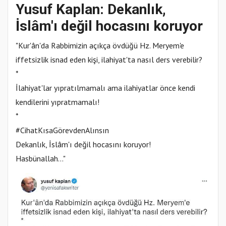
Yusuf Kaplan: Dekanlık,
İslâm'ı değil hocasını koruyor
"Kur'ân'da Rabbimizin açıkça övdüğü Hz. Meryem'e
iffetsizlik isnad eden kişi, ilahiyat'ta nasıl ders verebilir?
*
İlahiyat'lar yıpratılmamalı ama ilahiyatlar önce kendi
kendilerini yıpratmamalı!
*
#CihatKısaGörevdenAlınsın
Dekanlık, İslâm'ı değil hocasını koruyor!
Hasbünallah…"