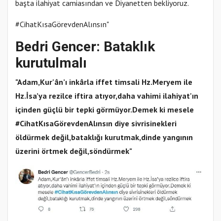
başta ilahiyat camiasından ve Diyanetten bekliyoruz.
#CihatKısaGörevdenAlınsın"
Bedri Gencer: Bataklık
kurutulmalı
"Adam,Kur'ân’ı inkârla iffet timsali Hz.Meryem ile
Hz.İsa’ya rezilce iftira atıyor,daha vahimi ilahiyat'ın
içinden güçlü bir tepki görmüyor.Demek ki mesele
#CihatKısaGörevdenAlınsın diye sivrisinekleri
öldürmek değil,bataklığı kurutmak,dinde yangının
üzerini örtmek değil,söndürmek"