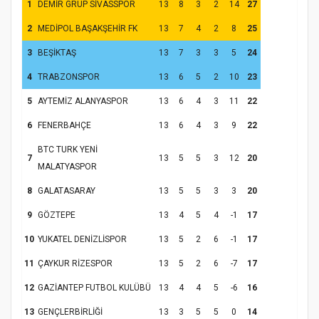
1
DEMİR GRUP SİVASSPOR
13
8
3
2
14
27
2
MEDİPOL BAŞAKŞEHİR FK
13
7
4
2
8
25
3
BEŞİKTAŞ
13
7
3
3
5
24
4
TRABZONSPOR
13
6
5
2
10
23
5
AYTEMİZ ALANYASPOR
13
6
4
3
11
22
6
FENERBAHÇE
13
6
4
3
9
22
BTC TURK YENİ
7
13
5
5
3
12
20
MALATYASPOR
8
GALATASARAY
13
5
5
3
3
20
9
GÖZTEPE
13
4
5
4
-1
17
10
YUKATEL DENİZLİSPOR
13
5
2
6
-1
17
11
ÇAYKUR RİZESPOR
13
5
2
6
-7
17
12
GAZİANTEP FUTBOL KULÜBÜ
13
4
4
5
-6
16
13
GENÇLERBİRLİĞİ
13
3
5
5
0
14