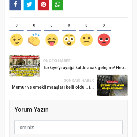
0
0
0
0
0
0
ÖNCEKI HABER
Türkiye'yi ayağa kaldıracak gelişme! Hep...
SONRAKI HABER
Memur ve emekli maaşları belli oldu... İ...
Yorum Yazın