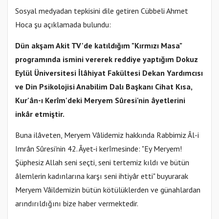
Sosyal medyadan tepkisini dile getiren Cübbeli Ahmet
Hoca şu açıklamada bulundu:
Dün akşam Akit TV'de katıldığım "Kırmızı Masa"
programında ismini vererek reddiye yaptığım Dokuz
Eylül Üniversitesi İlâhiyat Fakültesi Dekan Yardımcısı
ve Din Psikolojisi Anabilim Dalı Başkanı Cihat Kısa,
Kur'ân-ı Kerîm'deki Meryem Sûresi'nin âyetlerini
inkâr etmiştir.
Buna ilâveten, Meryem Vâlidemiz hakkında Rabbimiz Âl-i
Imrân Sûresi'nin 42. Âyet-i kerîmesinde: "Ey Meryem!
Şüphesiz Allah seni seçti, seni tertemiz kıldı ve bütün
âlemlerin kadınlarına karşı seni ihtiyâr etti" buyurarak
Meryem Vâildemizin bütün kötülüklerden ve günahlardan
arındırıldığını bize haber vermektedir.