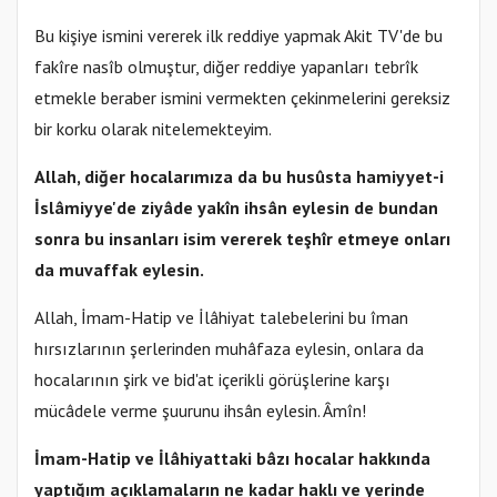
Bu kişiye ismini vererek ilk reddiye yapmak Akit TV'de bu
fakîre nasîb olmuştur, diğer reddiye yapanları tebrîk
etmekle beraber ismini vermekten çekinmelerini gereksiz
bir korku olarak nitelemekteyim.
Allah, diğer hocalarımıza da bu husûsta hamiyyet-i
İslâmiyye'de ziyâde yakîn ihsân eylesin de bundan
sonra bu insanları isim vererek teşhîr etmeye onları
da muvaffak eylesin.
Allah, İmam-Hatip ve İlâhiyat talebelerini bu îman
hırsızlarının şerlerinden muhâfaza eylesin, onlara da
hocalarının şirk ve bid'at içerikli görüşlerine karşı
mücâdele verme şuurunu ihsân eylesin. Âmîn!
İmam-Hatip ve İlâhiyattaki bâzı hocalar hakkında
yaptığım açıklamaların ne kadar haklı ve yerinde