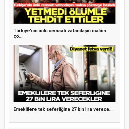
Türkiye'nin ünlü cemaati vatandaşın malına
çö...
MÜFTÜ ABULSELAM ÖZDERE’YE ZİYARET
Emeklilere tek seferliğine 27 bin lira verece...