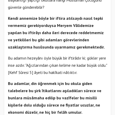
Başkanlığı yaptığı okullara hangi Müslüman çocuğunu
güvenle gönderebilir?
Kendi annemize böyle bir iftira atılsaydı nasıl tepki
vermemiz gerekiyorduysa Meryem Vâlidemize
yapılan bu iftirâyı daha ileri derecede reddetmemiz
ve yetkilileri bu gibi adamları görevlerinden
uzaklaştırma husûsunda uyarmamız gerekmektedir.
Bu adamın hezeyânı öyle büyük bir iftirâdır ki; gökler yere
inse azdır. "Ağızlarından çıkan kelime ne kadar büyük oldu."
[Kehf Sûresi 5] âyeti bu hakîkati nâtıktır.
Bu adamlar, din öğrenmek için bu okula giden
talebelere bu şirk îtikatlarını aşıladıkları sürece ve
bunlara müsâmaha edilip bu vazîfeler bu misilli
kişilerle dolu olduğu sürece ne fiyatlar ucuzlar, ne
ekonomi düzelir, ne hiç bir felâh umulur.