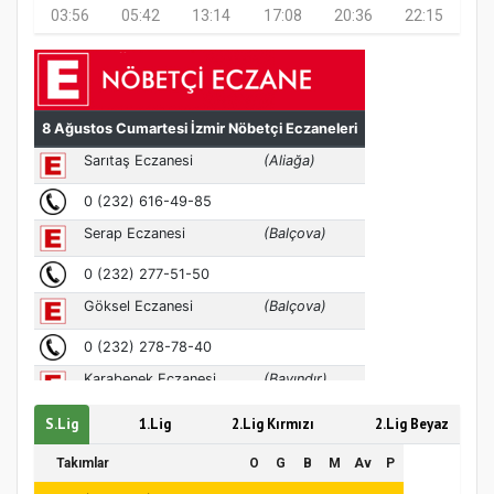
03:56
05:42
13:14
17:08
20:36
22:15
Samsun Atakum’da Ayasofya Camii
Etkinliği
Türkiye’de insanlar dinle bağlarını
S.Lig
1.Lig
2.Lig Kırmızı
2.Lig Beyaz
koparıyor mu?
Takımlar
O
G
B
M
Av
P