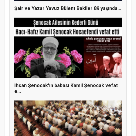
Şair ve Yazar Yavuz Bülent Bakiler 89 yaşında...
İhsan Şenocak'ın babası Kamil Şenocak vefat
e...