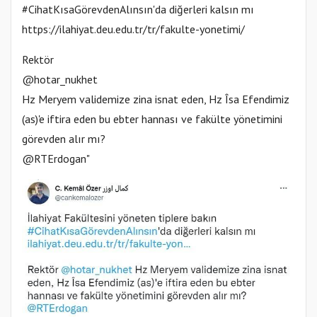
#CihatKısaGörevdenAlınsın'da diğerleri kalsın mı
https://ilahiyat.deu.edu.tr/tr/fakulte-yonetimi/
Rektör
@hotar_nukhet
Hz Meryem validemize zina isnat eden, Hz Îsa Efendimiz
(as)'e iftira eden bu ebter hannası ve fakülte yönetimini
görevden alır mı?
@RTErdogan"