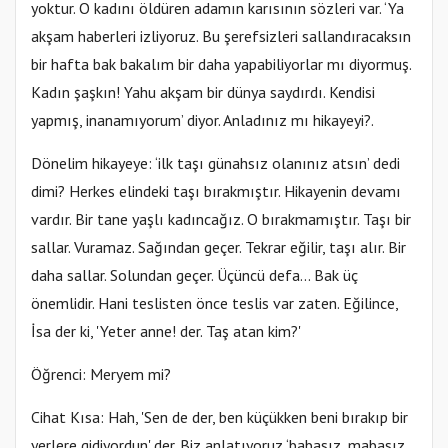
yoktur. O kadını öldüren adamın karısının sözleri var. ‘Ya
akşam haberleri izliyoruz. Bu şerefsizleri sallandıracaksın
bir hafta bak bakalım bir daha yapabiliyorlar mı diyormuş.
Kadın şaşkın! Yahu akşam bir dünya saydırdı. Kendisi
yapmış, inanamıyorum’ diyor. Anladınız mı hikayeyi?.
Dönelim hikayeye: ‘ilk taşı günahsız olanınız atsın’ dedi
dimi? Herkes elindeki taşı bırakmıştır. Hikayenin devamı
vardır. Bir tane yaşlı kadıncağız. O bırakmamıştır. Taşı bir
sallar. Vuramaz. Sağından geçer. Tekrar eğilir, taşı alır. Bir
daha sallar. Solundan geçer. Üçüncü defa... Bak üç
önemlidir. Hani teslisten önce teslis var zaten. Eğilince,
İsa der ki, 'Yeter anne! der. Taş atan kim?'
Öğrenci: Meryem mi?
Cihat Kısa: Hah, 'Sen de der, ben küçükken beni bırakıp bir
yerlere gidiyordun' der. Biz anlatıyoruz ‘babasız, mabasız