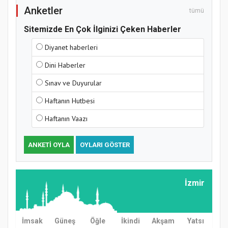
Anketler
tümü
Sitemizde En Çok İlginizi Çeken Haberler
Hz. Peygamber ve Gençlik Konferansı
Diyanet haberleri
Dini Haberler
Sınav ve Duyurular
Haftanın Hutbesi
Haftanın Vaazı
ANKETI OYLA
OYLARI GÖSTER
Samsun Atakum’da Yaz Kur’an Kursu
Kapanış Programı
İzmir
İmsak
Güneş
Öğle
İkindi
Akşam
Yatsı