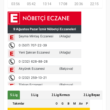
03:56
05:42
13:14
17:08
20:36
22:15
Türkiye’de insanlar dinle bağlarını
koparıyor mu?
S.Lig
1.Lig
2.Lig Kırmızı
2.Lig Beyaz
Takımlar
O
G
B
M
Av
P