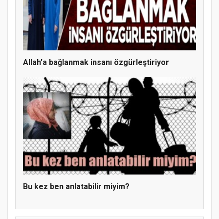
MÜFTÜ ABULSELAM ÖZDERE’YE ZİYARET
Allah’a bağlanmak insanı özgürleştiriyor
Hz. Peygamber ve Gençlik Konferansı
Bu kez ben anlatabilir miyim?