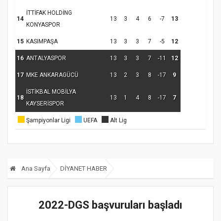
İTTİFAK HOLDİNG
14
13
3
4
6
-7
13
KONYASPOR
15
KASIMPAŞA
13
3
3
7
-5
12
16
ANTALYASPOR
13
3
3
7
-11
12
17
MKE ANKARAGÜCÜ
13
2
3
8
-17
9
İSTİKBAL MOBİLYA
18
13
1
4
8
-17
7
KAYSERİSPOR
Şampiyonlar Ligi
UEFA
Alt Lig
Ana Sayfa
DİYANET HABER
2022-DGS başvuruları başladı