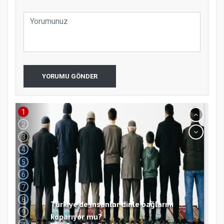
YORUMU GÖNDER
Türkiye’de insanlar dinle bağlarını
koparıyor mu?
1
2
3
4
5
6
7
8
9