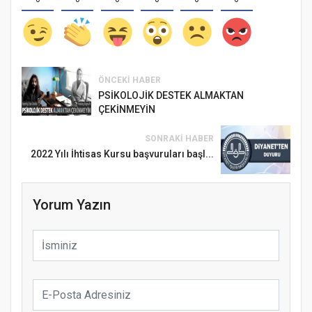
ÖNCEKI HABER
PSİKOLOJİK DESTEK ALMAKTAN
ÇEKİNMEYİN
SONRAKI HABER
2022 Yılı İhtisas Kursu başvuruları başl...
Yorum Yazın
Samsun Atakum’da Ayasofya Camii
Etkinliği