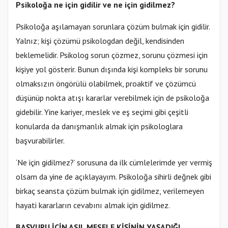
Psikoloğa ne için gidilir ve ne için gidilmez?
Psikoloğa aşılamayan sorunlara çözüm bulmak için gidilir.
Yalnız; kişi çözümü psikologdan değil, kendisinden
beklemelidir. Psikolog sorun çözmez, sorunu çözmesi için
kişiye yol gösterir. Bunun dışında kişi kompleks bir sorunu
olmaksızın öngörülü olabilmek, proaktif ve çözümcü
düşünüp nokta atışı kararlar verebilmek için de psikoloğa
gidebilir. Yine kariyer, meslek ve eş seçimi gibi çeşitli
konularda da danışmanlık almak için psikologlara
başvurabilirler.
‘Ne için gidilmez?’ sorusuna da ilk cümlelerimde yer vermiş
olsam da yine de açıklayayım. Psikoloğa sihirli değnek gibi
birkaç seansta çözüm bulmak için gidilmez, verilemeyen
hayati kararların cevabını almak için gidilmez.
BAŞVURU İÇİN ASIL MESELE KİŞİNİN YAŞADIĞI