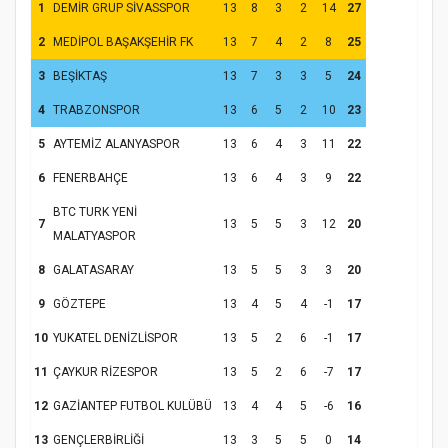
1
DEMİR GRUP SİVASSPOR
13
8
3
2
14
27
2
MEDİPOL BAŞAKŞEHİR FK
13
7
4
2
8
25
3
BEŞİKTAŞ
13
7
3
3
5
24
4
TRABZONSPOR
13
6
5
2
10
23
5
AYTEMİZ ALANYASPOR
13
6
4
3
11
22
6
FENERBAHÇE
13
6
4
3
9
22
BTC TURK YENİ
7
13
5
5
3
12
20
MALATYASPOR
8
GALATASARAY
13
5
5
3
3
20
9
GÖZTEPE
13
4
5
4
-1
17
10
YUKATEL DENİZLİSPOR
13
5
2
6
-1
17
11
ÇAYKUR RİZESPOR
13
5
2
6
-7
17
12
GAZİANTEP FUTBOL KULÜBÜ
13
4
4
5
-6
16
13
GENÇLERBİRLİĞİ
13
3
5
5
0
14