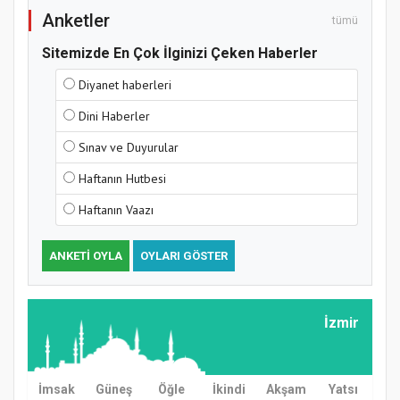
Anketler
tümü
Sitemizde En Çok İlginizi Çeken Haberler
Diyanet haberleri
Samsun Atakum’da Yaz Kur’an Kursu
Dini Haberler
Kapanış Programı
Sınav ve Duyurular
Haftanın Hutbesi
Haftanın Vaazı
ANKETI OYLA
OYLARI GÖSTER
İzmir
Samsun Atakum’da Ayasofya Camii
Etkinliği
İmsak
Güneş
Öğle
İkindi
Akşam
Yatsı