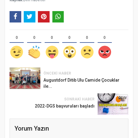
0
0
0
0
0
0
ÖNCEKI HABER
Augustdorf Ditib Ulu Camide Çocuklar
ile...
SONRAKI HABER
2022-DGS başvuruları başladı
Yorum Yazın