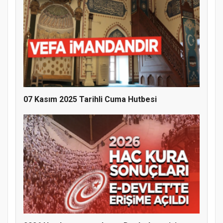
07 Kasım 2025 Tarihli Cuma Hutbesi
MÜFTÜ ABULSELAM ÖZDERE’YE ZİYARET