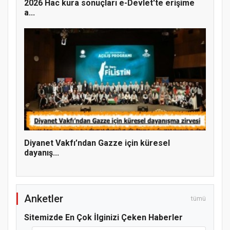
2026 Hac kura sonuçları e-Devlet'te erişime
a...
Hz. Peygamber ve Gençlik Konferansı
Diyanet Vakfı’ndan Gazze için küresel
dayanış...
Anketler
tümü
Sitemizde En Çok İlginizi Çeken Haberler