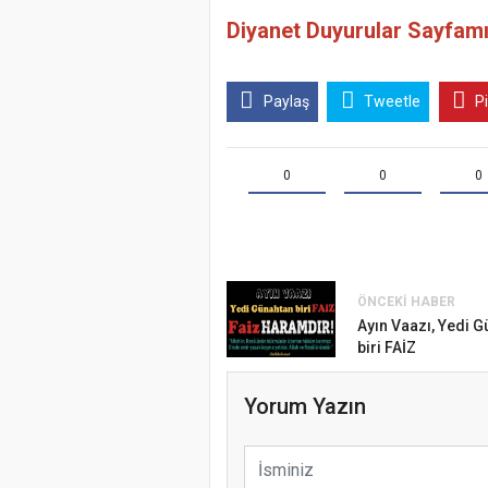
Diyanet Duyurular Sayfamı
Paylaş
Tweetle
P
0
0
0
ÖNCEKI HABER
Samsun Atak
Ayın Vaazı, Yedi 
Türkiye’de i
biri FAİZ
Etkinliği
koparıyor m
Yorum Yazın