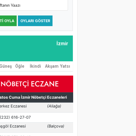
ftanın Vaazı
TI OYLA
OYLARI GÖSTER
İzmir
Güneş
Öğle
İkindi
Akşam
Yatsı