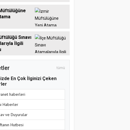
Müftülüğüne
Atama
üftülüğü Sınavı
rıyla İlgili
u
tler
tümü
izde En Çok İlginizi Çeken
ler
yanet haberleri
ni Haberler
nav ve Duyurular
ftanın Hutbesi