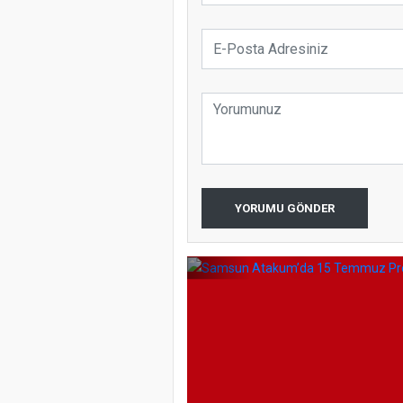
Samsun Ata
YORUMU GÖNDER
Programı