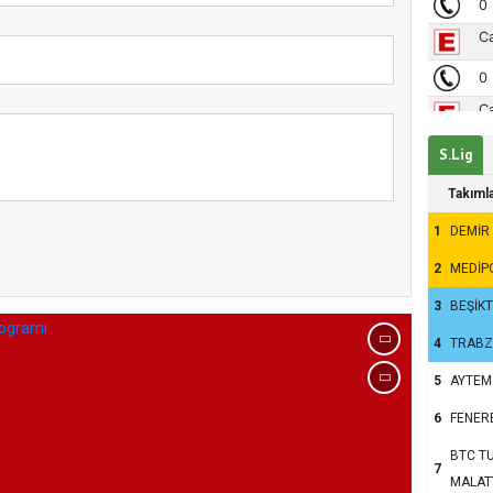
S.Lig
Takıml
1
DEMİR
kum’da 15 Temmuz
2
MEDİP
3
BEŞİK
4
TRAB
5
AYTEM
6
FENER
BTC TU
7
MALAT