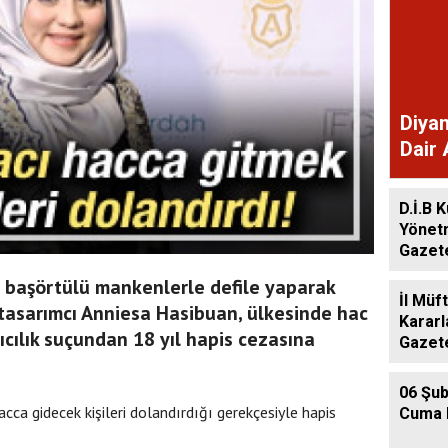
Diyan
Dair 
Gaze
D.İ.B K
Yönet
Gazet
 başörtülü mankenlerle defile yaparak
İl Müf
tasarımcı Anniesa Hasibuan, ülkesinde hac
Kararl
cılık suçundan 18 yıl hapis cezasına
Gazet
06 Şub
ca gidecek kişileri dolandırdığı gerekçesiyle hapis
Cuma 