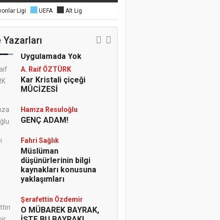
onlar Ligi
UEFA
Alt Lig
Şeref ŞEN
Öğretmenlerde İl İçi
Rotasyon Çıkmazı;
 Yazarları
Yönetmelikte Var,
Uygulamada Yok
A. Raif ÖZTÜRK
Kar Kristali çiçeği
MÛCİZESİ
Hamza Resuloğlu
GENÇ ADAM!
Fahri Sağlık
Müslüman
düşünürlerinin bilgi
kaynakları konusuna
yaklaşımları
Şerafettin Özdemir
O MÜBAREK BAYRAK,
İŞTE BU BAYRAK!