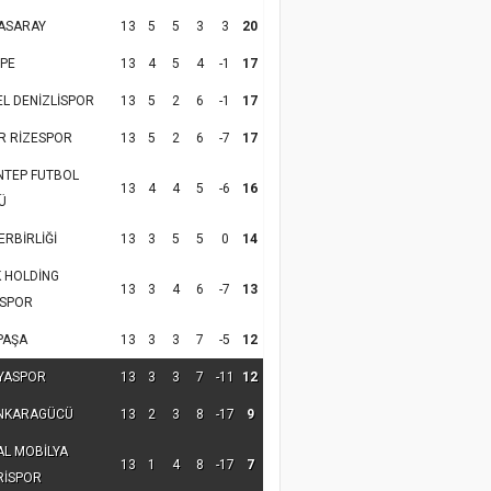
ASARAY
13
5
5
3
3
20
PE
13
4
5
4
-1
17
EL DENİZLİSPOR
13
5
2
6
-1
17
R RİZESPOR
13
5
2
6
-7
17
NTEP FUTBOL
13
4
4
5
-6
16
Ü
RBİRLİĞİ
13
3
5
5
0
14
K HOLDİNG
13
3
4
6
-7
13
SPOR
PAŞA
13
3
3
7
-5
12
YASPOR
13
3
3
7
-11
12
NKARAGÜCÜ
13
2
3
8
-17
9
AL MOBİLYA
13
1
4
8
-17
7
RİSPOR