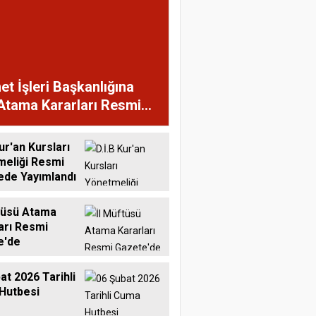
et İşleri Başkanlığına
Atama Kararları Resmi
te'de
ur'an Kursları
meliği Resmi
ede Yayımlandı
tüsü Atama
arı Resmi
e'de
at 2026 Tarihli
Hutbesi