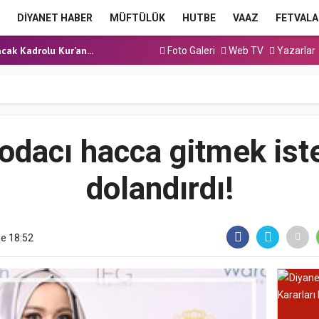
a Hutbesi
DİYANET HABER
MÜFTÜLÜK
HUTBE
VAAZ
FETVALA
 Hutbesi
cak Kadrolu Kur’an...
Foto Galeri
Web TV
Yazarlar
ınavı (Sözlü) So...
a Hutbesi
a Hutbesi
 Hutbesi
odacı hacca gitmek iste
dolandırdı!
e 18:52