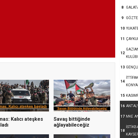
8
GALAT
9
GÖZTE
10
YUKAT
11
ÇAYKU
GAZİA
12
KULÜB
13
GENÇLE
İTTİFA
14
KONYA
15
KASIM
16
ANTAL
17
MKE A
as: Kalıcı ateşkes
Savaş bittiğinde
ladı
ağlayabileceğiz
İSTİKB
18
KAYSE