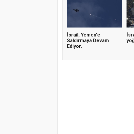
İsrail, Yemen'e
İsr
Saldırmaya Devam
yoğ
Ediyor.
Doğanyol'da 
Gerçekleştiri