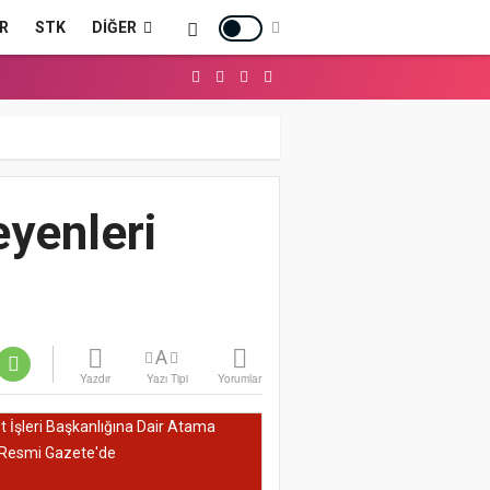
R
STK
DIĞER
yenleri
A
Yazdır
Yazı Tipi
Yorumlar