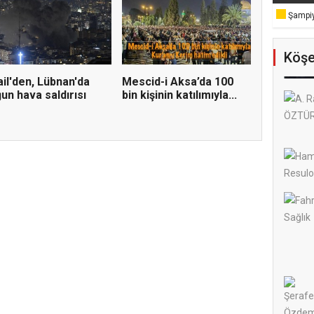
Şampiy
Köşe
ail'den, Lübnan'da
Mescid-i Aksa’da 100
un hava saldırısı
bin kişinin katılımıyla...
Temel Dini Bilgiler Sınavı
ldi