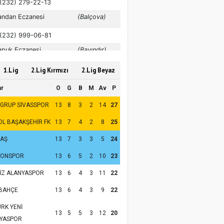
1.Lig
2.Lig Kırmızı
2.Lig Beyaz
ar
O
G
B
M
Av
P
 GRUP SİVASSPOR
13
8
3
2
14
27
OL BAŞAKŞEHİR FK
13
7
4
2
8
25
TAŞ
13
7
3
3
5
24
ZONSPOR
13
6
5
2
10
23
İZ ALANYASPOR
13
6
4
3
11
22
BAHÇE
13
6
4
3
9
22
RK YENİ
13
5
5
3
12
20
YASPOR