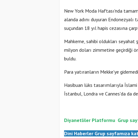
New York Moda Haftası'nda tamamı 
alanda adını duyuran Endonezyalı ta
suçundan 18 yıl hapis cezasına çarpt
Mahkeme, sahibi oldukları seyahat şi
milyon doları zimmetine geçirdiği ö
buldu.
Para yatıranların Mekke'ye gidemediği
Hasibuan lüks tasarımlarıyla İslami
İstanbul, Londra ve Cannes'da da de
Diyanetliler Platformu
Gr
up say
Dini Haberler Gr
up sayfamıza kat