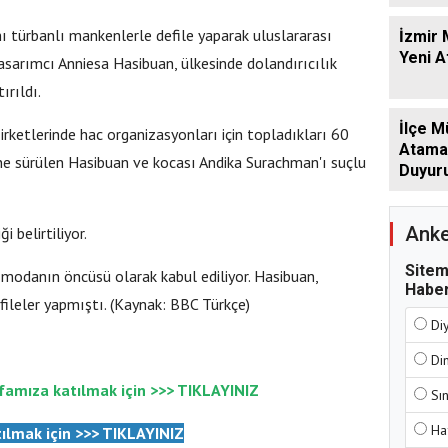
türbanlı mankenlerle defile yaparak uluslararası
İzmir 
Yeni 
sarımcı Anniesa Hasibuan, ülkesinde dolandırıcılık
ırıldı.
İlçe M
rketlerinde hac organizasyonları için topladıkları 60
Atamala
ne sürülen Hasibuan ve kocası Andika Surachman'ı suçlu
Duyur
Anke
 belirtiliyor.
Sitem
 modanın öncüsü olarak kabul ediliyor. Hasibuan,
Haber
fileler yapmıştı. (Kaynak: BBC Türkçe)
Di
Di
famıza katılmak için >>>
TIKLAYINIZ
Sı
Ha
ılmak için
>>>
TIKLAYINIZ