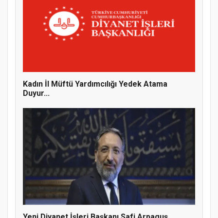
MÜFTÜ ABULSELAM ÖZDERE’YE ZİYARET
Kadın İl Müftü Yardımcılığı Yedek Atama
Duyur...
Hz. Peygamber ve Gençlik Konferansı
Yeni Diyanet İşleri Başkanı Safi Arpaguş