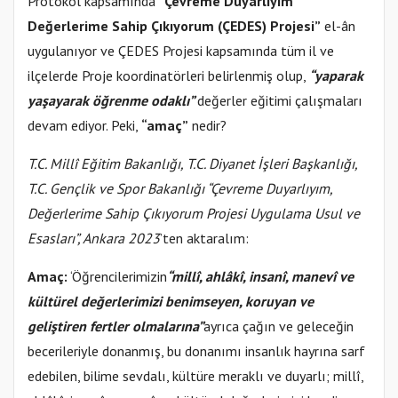
Protokol kapsamında
“Çevreme Duyarlıyım
Değerlerime Sahip Çıkıyorum (ÇEDES) Projesi”
el-ân
uygulanıyor ve ÇEDES Projesi kapsamında tüm il ve
ilçelerde Proje koordinatörleri belirlenmiş olup,
“yaparak
yaşayarak öğrenme odaklı”
değerler eğitimi çalışmaları
devam ediyor. Peki,
“amaç”
nedir?
T.C. Millî Eğitim Bakanlığı, T.C. Diyanet İşleri Başkanlığı,
T.C. Gençlik ve Spor Bakanlığı “Çevreme Duyarlıyım,
Değerlerime Sahip Çıkıyorum Projesi Uygulama Usul ve
Esasları”, Ankara 2023
’ten aktaralım:
Amaç:
‘Öğrencilerimizin
“millî, ahlâkî, insanî, manevî ve
kültürel değerlerimizi benimseyen, koruyan ve
geliştiren fertler olmalarına”
ayrıca çağın ve geleceğin
becerileriyle donanmış, bu donanımı insanlık hayrına sarf
edebilen, bilime sevdalı, kültüre meraklı ve duyarlı; millî,