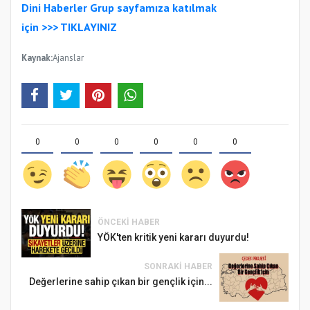
Dini Haberler Gr
up sayfamıza katılmak
için
>>>
TIKLAYINIZ
Kaynak:
Ajanslar
0
0
0
0
0
0
ÖNCEKI HABER
YÖK'ten kritik yeni kararı duyurdu!
SONRAKI HABER
Değerlerine sahip çıkan bir gençlik için...