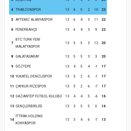
4
TRABZONSPOR
13
6
5
2
10
23
5
AYTEMİZ ALANYASPOR
13
6
4
3
11
22
6
FENERBAHÇE
13
6
4
3
9
22
BTC TURK YENİ
7
13
5
5
3
12
20
MALATYASPOR
8
GALATASARAY
13
5
5
3
3
20
9
GÖZTEPE
13
4
5
4
-1
17
10
YUKATEL DENİZLİSPOR
13
5
2
6
-1
17
11
ÇAYKUR RİZESPOR
13
5
2
6
-7
17
12
GAZİANTEP FUTBOL KULÜBÜ
13
4
4
5
-6
16
13
GENÇLERBİRLİĞİ
13
3
5
5
0
14
İTTİFAK HOLDİNG
14
13
3
4
6
-7
13
KONYASPOR