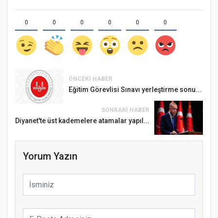
0
0
0
0
0
0
ÖNCEKI HABER
Eğitim Görevlisi Sınavı yerleştirme sonu...
SONRAKI HABER
Diyanet'te üst kademelere atamalar yapıl...
Yorum Yazın
Samsun Atakum’da Ayasofya Camii
Etkinliği