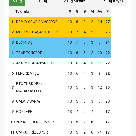
S.Lig
1.Lig
2.Lig Kırmızı
2.Lig Beyaz
Takımlar
O
G
B
M
Av
P
1
DEMİR GRUP SİVASSPOR
13
8
3
2
14
27
2
MEDİPOL BAŞAKŞEHİR FK
13
7
4
2
8
25
3
BEŞİKTAŞ
13
7
3
3
5
24
4
TRABZONSPOR
13
6
5
2
10
23
5
AYTEMİZ ALANYASPOR
13
6
4
3
11
22
6
FENERBAHÇE
13
6
4
3
9
22
BTC TURK YENİ
7
13
5
5
3
12
20
MALATYASPOR
8
GALATASARAY
13
5
5
3
3
20
9
GÖZTEPE
13
4
5
4
-1
17
10
YUKATEL DENİZLİSPOR
13
5
2
6
-1
17
11
ÇAYKUR RİZESPOR
13
5
2
6
-7
17