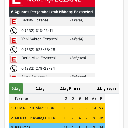
Türkiye’de insanlar dinle bağlarını
koparıyor mu?
S.Lig
1.Lig
2.Lig Kırmızı
2.Lig Beyaz
Takımlar
O
G
B
M
Av
P
1
DEMİR GRUP SİVASSPOR
13
8
3
2
14
27
2
MEDİPOL BAŞAKŞEHİR FK
13
7
4
2
8
25
3
BEŞİKTAŞ
13
7
3
3
5
24