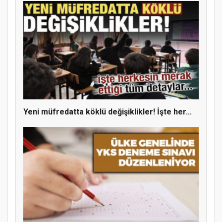
Yeni müfredatta köklü değişiklikler! İşte her...
MÜFTÜ ABULSELAM ÖZDERE’YE ZİYARET