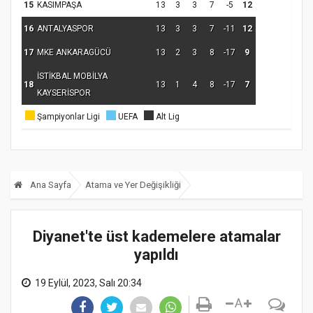
15
KASIMPAŞA
13
3
3
7
-5
12
16
ANTALYASPOR
13
3
3
7
-11
12
17
MKE ANKARAGÜCÜ
13
2
3
8
-17
9
İSTİKBAL MOBİLYA
18
13
1
4
8
-17
7
KAYSERİSPOR
Şampiyonlar Ligi
UEFA
Alt Lig
Ana Sayfa
Atama ve Yer Değişikliği
Diyanet'te üst kademelere atamalar
yapıldı
19 Eylül, 2023, Salı 20:34
A