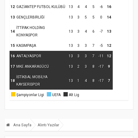
12
GAZİANTEP FUTBOL KULÜBÜ
13
4
4
5
-6
16
13
GENÇLERBİRLİĞİ
13
3
5
5
0
14
İTTİFAK HOLDİNG
14
13
3
4
6
-7
13
KONYASPOR
15
KASIMPAŞA
13
3
3
7
-5
12
16
ANTALYASPOR
13
3
3
7
-11
12
17
MKE ANKARAGÜCÜ
13
2
3
8
-17
9
İSTİKBAL MOBİLYA
18
13
1
4
8
-17
7
KAYSERİSPOR
Şampiyonlar Ligi
UEFA
Alt Lig
Ana Sayfa
Alıntı Yazılar