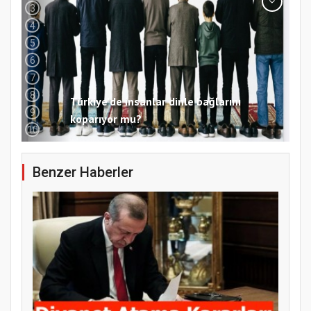
3
4
5
6
7
8
9
Samsun Atakum’da 15 Temmuz Programı
10
Benzer Haberler