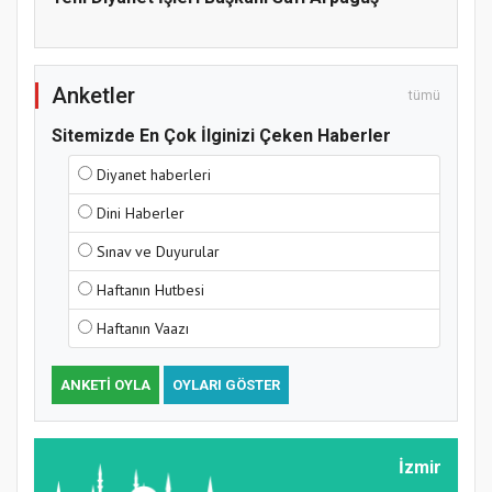
Anketler
tümü
Sitemizde En Çok İlginizi Çeken Haberler
Diyanet haberleri
Samsun Atakum’da Yaz Kur’an Kursu
Dini Haberler
Kapanış Programı
Sınav ve Duyurular
Haftanın Hutbesi
Haftanın Vaazı
ANKETI OYLA
OYLARI GÖSTER
İzmir
Samsun Atakum’da Ayasofya Camii