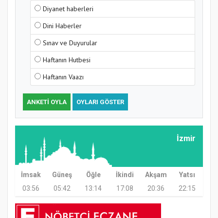
Samsun Atakum’da Yaz Kur’an Kursu
Diyanet haberleri
Kapanış Programı
Dini Haberler
Sınav ve Duyurular
Haftanın Hutbesi
Haftanın Vaazı
ANKETI OYLA
OYLARI GÖSTER
Samsun Atakum’da Ayasofya Camii
İzmir
Etkinliği
İmsak
Güneş
Öğle
İkindi
Akşam
Yatsı
03:56
05:42
13:14
17:08
20:36
22:15