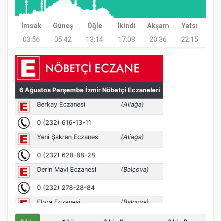
Etkinliği
İmsak
Güneş
Öğle
İkindi
Akşam
Yatsı
03:56
05:42
13:14
17:08
20:36
22:15
Türkiye’de insanlar dinle bağlarını
koparıyor mu?