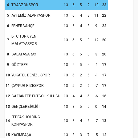
4
TRABZONSPOR
13
6
5
2
10
23
5
AYTEMİZ ALANYASPOR
13
6
4
3
11
22
6
FENERBAHÇE
13
6
4
3
9
22
BTC TURK YENİ
7
13
5
5
3
12
20
MALATYASPOR
8
GALATASARAY
13
5
5
3
3
20
9
GÖZTEPE
13
4
5
4
-1
17
10
YUKATEL DENİZLİSPOR
13
5
2
6
-1
17
11
ÇAYKUR RİZESPOR
13
5
2
6
-7
17
12
GAZİANTEP FUTBOL KULÜBÜ
13
4
4
5
-6
16
13
GENÇLERBİRLİĞİ
13
3
5
5
0
14
İTTİFAK HOLDİNG
14
13
3
4
6
-7
13
KONYASPOR
15
KASIMPAŞA
13
3
3
7
-5
12