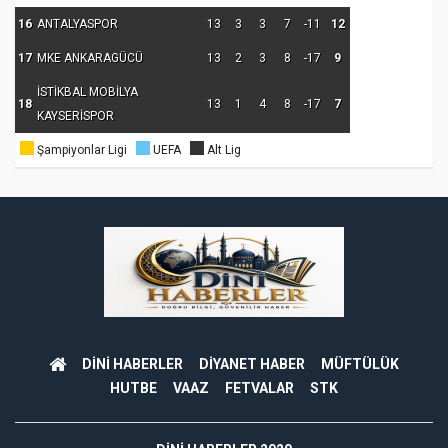
16
ANTALYASPOR
13
3
3
7
-11
12
17
MKE ANKARAGÜCÜ
13
2
3
8
-17
9
İSTİKBAL MOBİLYA
18
13
1
4
8
-17
7
KAYSERİSPOR
Şampiyonlar Ligi
UEFA
Alt Lig
DİNİ HABERLER
DİYANET HABER
MÜFTÜLÜK
HUTBE
VAAZ
FETVALAR
STK