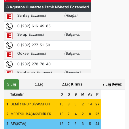
S.Lig
1.Lig
2.Lig Kırmızı
2.Lig Beyaz
Takımlar
O
G
B
M
Av
P
1
DEMİR GRUP SİVASSPOR
13
8
3
2
14
27
2
MEDİPOL BAŞAKŞEHİR FK
13
7
4
2
8
25
3
BEŞİKTAŞ
13
7
3
3
5
24