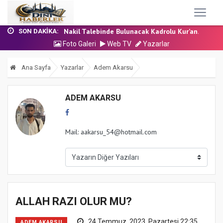
24 Temmuz 2026 - Cuma Hutbesi
7 Ağustos 2026 - Cuma Hutbesi
Nakil Talebinde Bulunacak Kadrolu Kur’an...
SON DAKIKA:
Aşçı Alımı (Kurum İçi) Sınavı (Sözlü) So...
Foto Galeri
Web TV
Yazarlar
31 Temmuz 2026 - Cuma Hutbesi
24 Temmuz 2026 - Cuma Hutbesi
Ana Sayfa
Yazarlar
Adem Akarsu
7 Ağustos 2026 - Cuma Hutbesi
ADEM AKARSU
Mail: aakarsu_54@hotmail.com
ALLAH RAZI OLUR MU?
24 Temmuz, 2023, Pazartesi 22:35
ADEM AKARSU