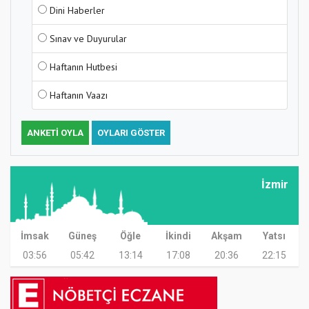
Dini Haberler
Sınav ve Duyurular
Haftanın Hutbesi
Haftanın Vaazı
ANKETI OYLA
OYLARI GÖSTER
İzmir
İmsak
Güneş
Öğle
İkindi
Akşam
Yatsı
03:56
05:42
13:14
17:08
20:36
22:15