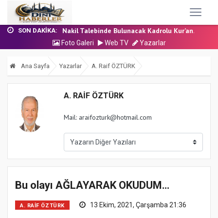
24 Temmuz 2026 - Cuma Hutbesi
7 Ağustos 2026 - Cuma Hutbesi
Nakil Talebinde Bulunacak Kadrolu Kur’an...
SON DAKIKA:
Aşçı Alımı (Kurum İçi) Sınavı (Sözlü) So...
Foto Galeri
Web TV
Yazarlar
31 Temmuz 2026 - Cuma Hutbesi
24 Temmuz 2026 - Cuma Hutbesi
Ana Sayfa
Yazarlar
A. Raif ÖZTÜRK
7 Ağustos 2026 - Cuma Hutbesi
A. RAIF ÖZTÜRK
Mail: araifozturk@hotmail.com
Bu olayı AĞLAYARAK OKUDUM…
13 Ekim, 2021, Çarşamba 21:36
A. RAIF ÖZTÜRK