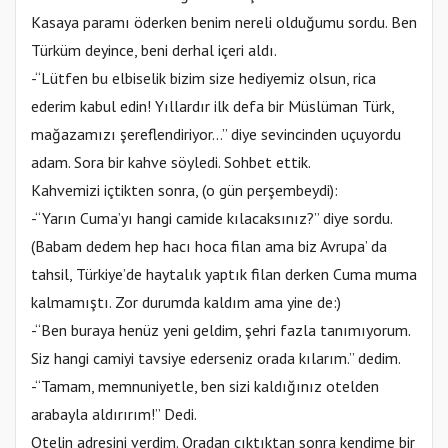
Kasaya paramı öderken benim nereli olduğumu sordu. Ben
Türküm deyince, beni derhal içeri aldı.
-“Lütfen bu elbiselik bizim size hediyemiz olsun, rica
ederim kabul edin! Yıllardır ilk defa bir Müslüman Türk,
mağazamızı şereflendiriyor…” diye sevincinden uçuyordu
adam. Sora bir kahve söyledi. Sohbet ettik.
Kahvemizi içtikten sonra, (o gün perşembeydi):
-“Yarın Cuma’yı hangi camide kılacaksınız?” diye sordu.
(Babam dedem hep hacı hoca filan ama biz Avrupa’ da
tahsil, Türkiye’de haytalık yaptık filan derken Cuma muma
kalmamıştı. Zor durumda kaldım ama yine de:)
-“Ben buraya henüz yeni geldim, şehri fazla tanımıyorum.
Siz hangi camiyi tavsiye ederseniz orada kılarım.” dedim.
-“Tamam, memnuniyetle, ben sizi kaldığınız otelden
arabayla aldırırım!” Dedi.
Otelin adresini verdim. Oradan çıktıktan sonra kendime bir