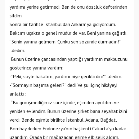
yardımı yerine getirmedi. Ben de onu dostluk defterinden
sildim.
Sonra bir tarihte İstanbul’dan Ankara’ ya gidiyordum.
Baktım uçakta o genel müdür de var. Beni yanına çağırdı.
“Senin yanına gelmem. Çünkü sen sözünde durmadın!”
..dedim.
Bunun üzerine çantasından yaptığı yardımın makbuzunu
gösterince yanına vardım:
-”Peki, söyle bakalım, yardımı niye geciktirdin?” ..dedim.
-“Sormayın başıma geleni?” dedi. Ve şu ilginç hikâyeyi
anlattı:
-“Bu görüşmediğimiz süre içinde, eşimden ayrıldım ve
yeniden evlendim. Bunun üzerine şirket bana seyahat izini
verdi. Bende eşimle birlikte İstanbul, Adana, Bağdat,
Bombay derken Endonezya’nın başkenti Cakarta’ya kadar
uzandım. Orada bir mağazadan eşime elbiselik aldım.