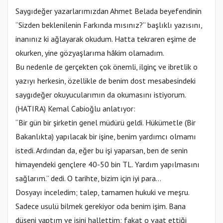
Saygıdeğer yazarlarımızdan Ahmet Belada beyefendinin
“Sizden beklenilenin Farkında mısınız?” başlıklı yazısını,
inanınız ki ağlayarak okudum. Hatta tekraren eşime de
okurken, yine gözyaşlarıma hâkim olamadım.
Bu nedenle de gerçekten çok önemli, ilginç ve ibretlik o
yazıyı herkesin, özellikle de benim dost mesabesindeki
saygıdeğer okuyucularımın da okumasını istiyorum.
(HATIRA) Kemal Cabioğlu anlatıyor:
“Bir gün bir şirketin genel müdürü geldi. Hükümetle (Bir
Bakanlıkta) yapılacak bir işine, benim yardımcı olmamı
istedi. Ardından da, eğer bu işi yaparsan, ben de senin
himayendeki gençlere 40-50 bin TL. Yardım yapılmasını
sağlarım.” dedi. O tarihte, bizim için iyi para…
Dosyayı inceledim; talep, tamamen hukuki ve meşru.
Sadece usulü bilmek gerekiyor oda benim işim. Bana
düşeni yaptım ve işini hallettim; fakat o vaat ettiği