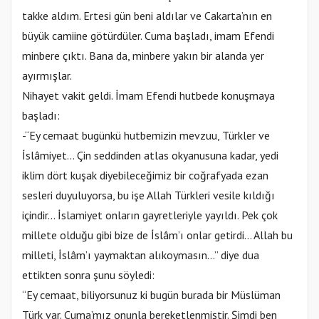
takke aldım. Ertesi gün beni aldılar ve Cakarta’nın en
büyük camiine götürdüler. Cuma başladı, imam Efendi
minbere çıktı. Bana da, minbere yakın bir alanda yer
ayırmışlar.
Nihayet vakit geldi. İmam Efendi hutbede konuşmaya
başladı:
-“Ey cemaat bugünkü hutbemizin mevzuu, Türkler ve
İslâmiyet… Çin seddinden atlas okyanusuna kadar, yedi
iklim dört kuşak diyebileceğimiz bir coğrafyada ezan
sesleri duyuluyorsa, bu işe Allah Türkleri vesile kıldığı
içindir… İslamiyet onların gayretleriyle yayıldı. Pek çok
millete olduğu gibi bize de İslâm’ı onlar getirdi… Allah bu
milleti, İslâm’ı yaymaktan alıkoymasın…” diye dua
ettikten sonra şunu söyledi:
“Ey cemaat, biliyorsunuz ki bugün burada bir Müslüman
Türk var. Cuma’mız onunla bereketlenmiştir. Şimdi ben