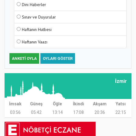
Dini Haberler
Sınav ve Duyurular
Haftanın Hutbesi
Haftanın Vaazı
ANKETI OYLA
OYLARI GÖSTER
İzmir
İmsak
Güneş
Öğle
İkindi
Akşam
Yatsı
03:56
05:42
13:14
17:08
20:36
22:15