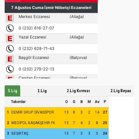
S.Lig
1.Lig
2.Lig Kırmızı
2.Lig Beyaz
Takımlar
O
G
B
M
Av
P
1
DEMİR GRUP SİVASSPOR
13
8
3
2
14
27
2
MEDİPOL BAŞAKŞEHİR FK
13
7
4
2
8
25
3
BEŞİKTAŞ
13
7
3
3
5
24