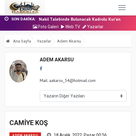
24 Temmuz 2026 - Cuma Hutbesi
7 Ağustos 2026 - Cuma Hutbesi
Nakil Talebinde Bulunacak Kadrolu Kur’an...
SON DAKIKA:
Aşçı Alımı (Kurum İçi) Sınavı (Sözlü) So...
Foto Galeri
Web TV
Yazarlar
31 Temmuz 2026 - Cuma Hutbesi
24 Temmuz 2026 - Cuma Hutbesi
Ana Sayfa
Yazarlar
Adem Akarsu
7 Ağustos 2026 - Cuma Hutbesi
ADEM AKARSU
Mail: aakarsu_54@hotmail.com
CAMİYE KOŞ
18 Aralık, 2022, Pazar 00:56
ADEM AKARSU