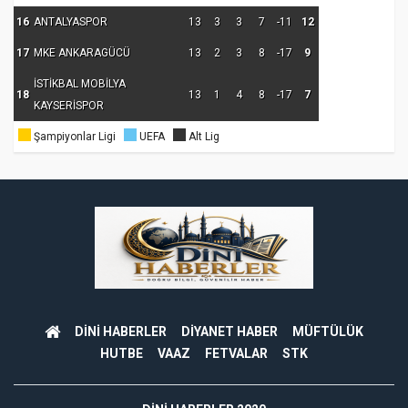
16
ANTALYASPOR
13
3
3
7
-11
12
17
MKE ANKARAGÜCÜ
13
2
3
8
-17
9
İSTİKBAL MOBİLYA
18
13
1
4
8
-17
7
KAYSERİSPOR
Şampiyonlar Ligi
UEFA
Alt Lig
DİNİ HABERLER
DİYANET HABER
MÜFTÜLÜK
HUTBE
VAAZ
FETVALAR
STK