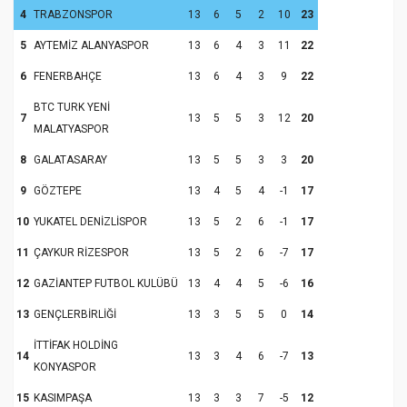
4
TRABZONSPOR
13
6
5
2
10
23
5
AYTEMİZ ALANYASPOR
13
6
4
3
11
22
6
FENERBAHÇE
13
6
4
3
9
22
BTC TURK YENİ
7
13
5
5
3
12
20
MALATYASPOR
8
GALATASARAY
13
5
5
3
3
20
9
GÖZTEPE
13
4
5
4
-1
17
10
YUKATEL DENİZLİSPOR
13
5
2
6
-1
17
11
ÇAYKUR RİZESPOR
13
5
2
6
-7
17
12
GAZİANTEP FUTBOL KULÜBÜ
13
4
4
5
-6
16
13
GENÇLERBİRLİĞİ
13
3
5
5
0
14
İTTİFAK HOLDİNG
14
13
3
4
6
-7
13
KONYASPOR
15
KASIMPAŞA
13
3
3
7
-5
12