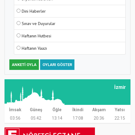
Dini Haberler
Sınav ve Duyurular
Haftanın Hutbesi
Haftanın Vaazı
ANKETI OYLA
OYLARI GÖSTER
İzmir
İmsak
Güneş
Öğle
İkindi
Akşam
Yatsı
03:56
05:42
13:14
17:08
20:36
22:15