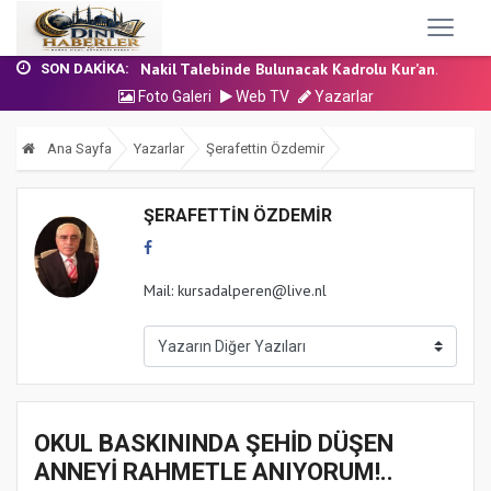
24 Temmuz 2026 - Cuma Hutbesi
7 Ağustos 2026 - Cuma Hutbesi
Nakil Talebinde Bulunacak Kadrolu Kur’an...
SON DAKIKA:
Aşçı Alımı (Kurum İçi) Sınavı (Sözlü) So...
Foto Galeri
Web TV
Yazarlar
31 Temmuz 2026 - Cuma Hutbesi
24 Temmuz 2026 - Cuma Hutbesi
Ana Sayfa
Yazarlar
Şerafettin Özdemir
7 Ağustos 2026 - Cuma Hutbesi
ŞERAFETTIN ÖZDEMIR
Mail: kursadalperen@live.nl
OKUL BASKININDA ŞEHİD DÜŞEN
ANNEYİ RAHMETLE ANIYORUM!..