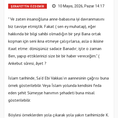
10 Mayıs, 2026, Pazar 14:17
ŞERAFETTIN ÖZDEMIR
" Ve zaten insanoğluna anne-babasına iyi davranmasını
biz tavsiye etmiştik. Fakat ( sen ey muhatap), eğer
hakkında bir bilgi sahibi olmadığın bir şeyi Bana ortak
koşman için seni ikna etmeye çalışırlarsa, asla o ikisine
itaat etme: dönüşünüz sadace Banadır; işte o zaman
Ben, yapıp ettiklerinizi size bir bir haber vereceğim." (
Ankebut sûresi, âyet ?
İslam tarihinde, Sa'd Ebi Vakkas'ın aannesinin çağrısı buna
örnek gösterilebilir. Veya İslam yolunda kendisini feda
eden şehit Sümeyye hanımın şehadeti buna misal
gösterilebilir.
Böylesi örneklerden yola çıkarak yola yakın tarihimizde K.