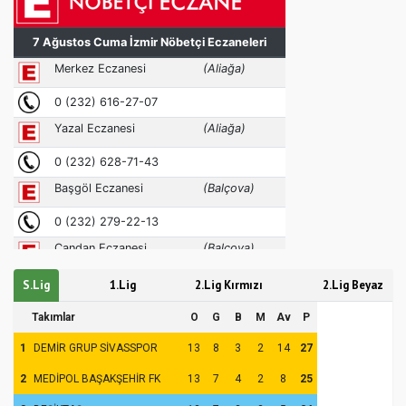
S.Lig
1.Lig
2.Lig Kırmızı
2.Lig Beyaz
Takımlar
O
G
B
M
Av
P
1
DEMİR GRUP SİVASSPOR
13
8
3
2
14
27
2
MEDİPOL BAŞAKŞEHİR FK
13
7
4
2
8
25