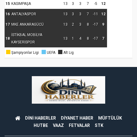
15
KASIMPAŞA
13
3
3
7
-5
12
16
ANTALYASPOR
13
3
3
7
-11
12
17
MKE ANKARAGÜCÜ
13
2
3
8
-17
9
İSTİKBAL MOBİLYA
18
13
1
4
8
-17
7
KAYSERİSPOR
Şampiyonlar Ligi
UEFA
Alt Lig
DİNİ HABERLER
DİYANET HABER
MÜFTÜLÜK
HUTBE
VAAZ
FETVALAR
STK