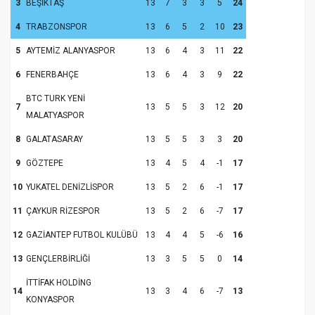
3
BEŞİKTAŞ
13
7
3
3
5
24
4
TRABZONSPOR
13
6
5
2
10
23
5
AYTEMİZ ALANYASPOR
13
6
4
3
11
22
6
FENERBAHÇE
13
6
4
3
9
22
BTC TURK YENİ
7
13
5
5
3
12
20
MALATYASPOR
8
GALATASARAY
13
5
5
3
3
20
9
GÖZTEPE
13
4
5
4
-1
17
10
YUKATEL DENİZLİSPOR
13
5
2
6
-1
17
11
ÇAYKUR RİZESPOR
13
5
2
6
-7
17
12
GAZİANTEP FUTBOL KULÜBÜ
13
4
4
5
-6
16
13
GENÇLERBİRLİĞİ
13
3
5
5
0
14
İTTİFAK HOLDİNG
14
13
3
4
6
-7
13
KONYASPOR