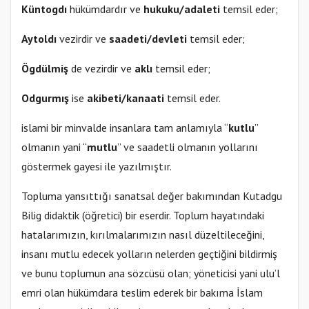
Küntogdı
hükümdardır ve
hukuku/adaleti
temsil eder;
Aytoldı
vezirdir ve
saadeti/devleti
temsil eder;
Ögdülmiş
de vezirdir ve
aklı
temsil eder;
Odgurmış
ise
akibeti/kanaati
temsil eder.
islami bir minvalde insanlara tam anlamıyla “
kutlu
”
olmanın yani “
mutlu
” ve saadetli olmanın yollarını
göstermek gayesi ile yazılmıştır.
Topluma yansıttığı sanatsal değer bakımından Kutadgu
Bilig didaktik (öğretici) bir eserdir. Toplum hayatındaki
hatalarımızın, kırılmalarımızın nasıl düzeltileceğini,
insanı mutlu edecek yolların nelerden geçtiğini bildirmiş
ve bunu toplumun ana sözcüsü olan; yöneticisi yani ulu’l
emri olan hükümdara teslim ederek bir bakıma İslam