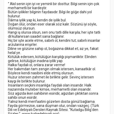
“ Akıl senin için iyi ve yeminli bir dosttur. Bilgi senin için çok
merhametli bir kardeştir.
Bütün iyilikler bilginin faydasıdır. Bilgi ile göğe dahi yol
bulunur.
Dâima iyilik yap ki, kendin de iyilik bul.
Doğan ölür, ondan eser olarak söz kalır. Sözünü iyi söyle,
ölümsüz olursun.
Hangi iş olursa olsun, sen onu tatlı dille karşıla; her işte tatlı
dil kullanırsan saadet sana bağlanır.
Hiç bir işte acele etme, sabırlı ol, kendini tut; sabırlı insanlar
arzularına erişirler.
Diline ve gözüne sahip ol, boğazına dikkat et; az ye, fakat
helal ye.
Kötülük edersen, kötülüğün karşılığı pişmanlıktır. Elinden
gelirse, kötülüğün inadına iyilik yap.
Halka faydalı ol, onlara zarar verme!
Her bakımdan tam zengin olmak istersen, kanaatkâr ol.
Böylece kendi nasibini elde etmiş olursun.
Huzur istersen zahmet ile birlikte gelir. Sevinç istersen
kaygı ile birlikte bulunur.
İnsanların seçkini insanlığa faydalı olan insandır. Halk
nazarında muteber kimse, merhametli olan insandır.
Söz ağızda iken sahibinin esiridir, ağızdan çıktıktan sonra
sahibi onun esirdir.
Yalnız kendi menfaatini gözeten dosta gönül bağlama.
Fayda görmezse, sana düşman olur, ondan vazgeç. (Türk
Dili ve Edebiyatı Dersleri Kaynak Sitesi. “Kutadgu Bilig'den
Sözler:”. www.turkedebiyati.org)