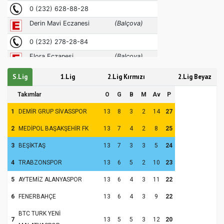
S.Lig
1.Lig
2.Lig Kırmızı
2.Lig Beyaz
Takımlar
O
G
B
M
Av
P
1
DEMİR GRUP SİVASSPOR
13
8
3
2
14
27
2
MEDİPOL BAŞAKŞEHİR FK
13
7
4
2
8
25
3
BEŞİKTAŞ
13
7
3
3
5
24
4
TRABZONSPOR
13
6
5
2
10
23
5
AYTEMİZ ALANYASPOR
13
6
4
3
11
22
6
FENERBAHÇE
13
6
4
3
9
22
BTC TURK YENİ
7
13
5
5
3
12
20