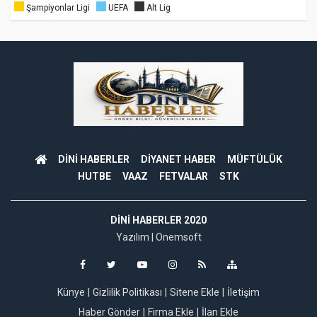
Şampiyonlar Ligi
UEFA
Alt Lig
DİNİ HABERLER
DİYANET HABER
MÜFTÜLÜK
HUTBE
VAAZ
FETVALAR
STK
DINI HABERLER 2020
Yazılım |
Onemsoft
Künye
Gizlilik Politikası
Sitene Ekle
İletişim
Haber Gönder
Firma Ekle
İlan Ekle