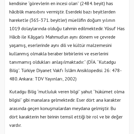
kendisine “görevlerin en incesi olan” (2484. beyit) has
hâciblik mansıbını vermiştir. Eserdeki bazı beyitlerden
hareketle (365-371. beyitler) müellifin doğum yılının
1019 dolaylarında olduğu tahmin edilmektedir. Yûsuf Has
Hâcib ile Kâşgarlı Mahmud’un aynı dönem ve çevrede
yaşamış, eserlerinde aynı dili ve kültür malzemesini
kullanmış olmakla beraber birbirlerini ve eserlerini
tanımamış oldukları anlaşılmaktadır.” (DİA. “Kutadgu
Bilig”. Türkiye Diyanet Vakfı İslâm Ansiklopedisi. 26: 478-
480. Ankara: TDV Yayınları, 2002)
Kutadgu Bilig “mutluluk veren bilgi” yahut “hükümet olma
bilgisi” gibi manalara gelmektedir. Eser dört ana karakter
arasında geçen konuşmalardan meydana gelmiştir. Bu
dört karakterin her birinin temsil ettiği bir rol ve bir değer
vardır.