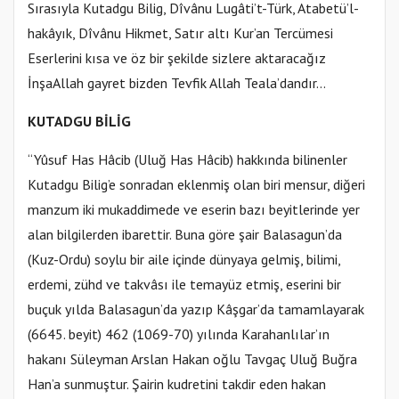
Sırasıyla Kutadgu Bilig, Dîvânu Lugâti’t-Türk, Atabetü’l-
hakâyık, Dîvânu Hikmet, Satır altı Kur’an Tercümesi
Eserlerini kısa ve öz bir şekilde sizlere aktaracağız
İnşaAllah gayret bizden Tevfik Allah Teala’dandır…
KUTADGU BİLİG
“Yûsuf Has Hâcib (Uluğ Has Hâcib) hakkında bilinenler
Kutadgu Bilig’e sonradan eklenmiş olan biri mensur, diğeri
manzum iki mukaddimede ve eserin bazı beyitlerinde yer
alan bilgilerden ibarettir. Buna göre şair Balasagun’da
(Kuz-Ordu) soylu bir aile içinde dünyaya gelmiş, bilimi,
erdemi, zühd ve takvâsı ile temayüz etmiş, eserini bir
buçuk yılda Balasagun’da yazıp Kâşgar’da tamamlayarak
(6645. beyit) 462 (1069-70) yılında Karahanlılar’ın
hakanı Süleyman Arslan Hakan oğlu Tavgaç Uluğ Buğra
Han’a sunmuştur. Şairin kudretini takdir eden hakan