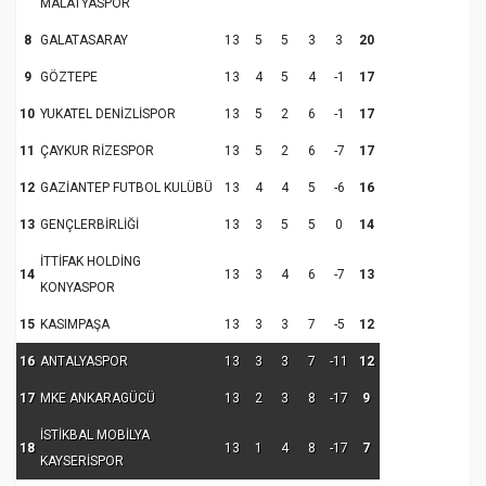
MALATYASPOR
8
GALATASARAY
13
5
5
3
3
20
9
GÖZTEPE
13
4
5
4
-1
17
10
YUKATEL DENİZLİSPOR
13
5
2
6
-1
17
11
ÇAYKUR RİZESPOR
13
5
2
6
-7
17
12
GAZİANTEP FUTBOL KULÜBÜ
13
4
4
5
-6
16
13
GENÇLERBİRLİĞİ
13
3
5
5
0
14
İTTİFAK HOLDİNG
14
13
3
4
6
-7
13
KONYASPOR
15
KASIMPAŞA
13
3
3
7
-5
12
16
ANTALYASPOR
13
3
3
7
-11
12
17
MKE ANKARAGÜCÜ
13
2
3
8
-17
9
İSTİKBAL MOBİLYA
18
13
1
4
8
-17
7
KAYSERİSPOR