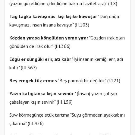
(yüzün güzelliğine çirkinliğine bakma fazilet ara)" (II.8)
Tag tagka kawuşmas, kişi kişike kawuşur
"Dağ dağa
kavuşmaz, insan insana kavuşur" (II.103)
Közden yırasa köngülden yeme yırar
"Gözden ırak olan
gönülden de ırak olur" (III.366)
Edgü er süngüki erir, atı kalır
"İyi insanın kemiği erir, adı
kalır" (III.367)
Beş erngek tüz ermes
"Beş parmak bir değildir" (I.121)
Yazın katıglansa kışın sewnür
" (İnsan) yazın çalışıp
çabalayan kışın sevinir" (III.159)
Suw körmegünçe etük tartma "Suyu görmeden ayakkabını
çıkarma" (III.426)