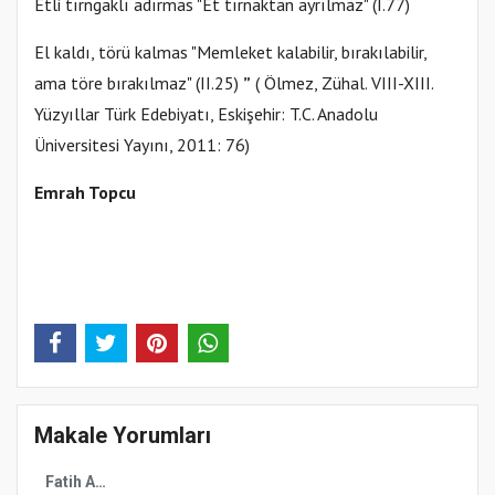
Etli tırngaklı adırmas "Et tırnaktan ayrılmaz" (I.77)
El kaldı, törü kalmas "Memleket kalabilir, bırakılabilir,
ama töre bırakılmaz" (II.25)
”
( Ölmez, Zühal. VIII-XIII.
Yüzyıllar Türk Edebiyatı, Eskişehir: T.C. Anadolu
Üniversitesi Yayını, 2011: 76)
Emrah Topcu
Makale Yorumları
Fatih Akkurt