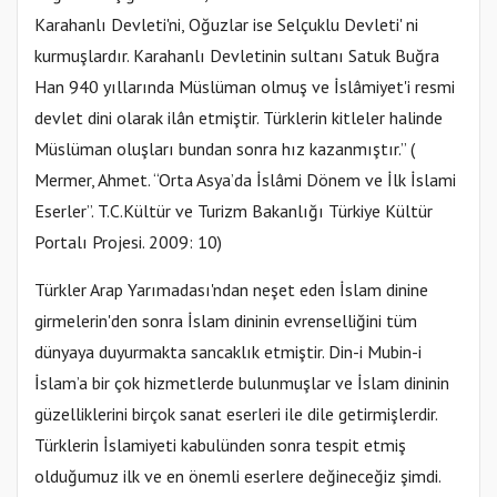
Karahanlı Devleti'ni, Oğuzlar ise Selçuklu Devleti' ni
kurmuşlardır. Karahanlı Devletinin sultanı Satuk Buğra
Han 940 yıllarında Müslüman olmuş ve İslâmiyet'i resmi
devlet dini olarak ilân etmiştir. Türklerin kitleler halinde
Müslüman oluşları bundan sonra hız kazanmıştır.” (
Mermer, Ahmet. “Orta Asya’da İslâmi Dönem ve İlk İslami
Eserler”. T.C.Kültür ve Turizm Bakanlığı Türkiye Kültür
Portalı Projesi. 2009: 10)
Türkler Arap Yarımadası'ndan neşet eden İslam dinine
girmelerin'den sonra İslam dininin evrenselliğini tüm
dünyaya duyurmakta sancaklık etmiştir. Din-i Mubin-i
İslam’a bir çok hizmetlerde bulunmuşlar ve İslam dininin
güzelliklerini birçok sanat eserleri ile dile getirmişlerdir.
Türklerin İslamiyeti kabulünden sonra tespit etmiş
olduğumuz ilk ve en önemli eserlere değineceğiz şimdi.