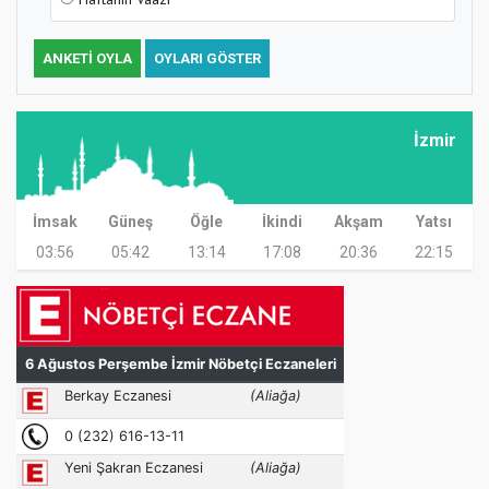
ANKETI OYLA
OYLARI GÖSTER
İzmir
İmsak
Güneş
Öğle
İkindi
Akşam
Yatsı
03:56
05:42
13:14
17:08
20:36
22:15