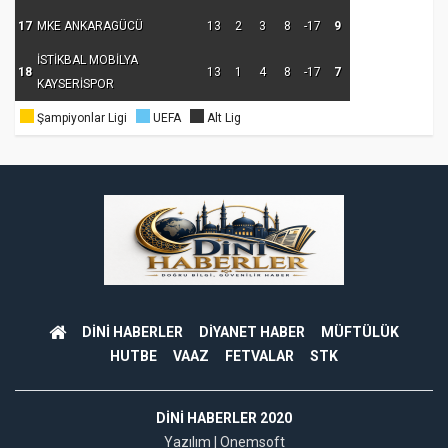
17
MKE ANKARAGÜCÜ
13
2
3
8
-17
9
İSTİKBAL MOBİLYA
18
13
1
4
8
-17
7
KAYSERİSPOR
Şampiyonlar Ligi
UEFA
Alt Lig
DİNİ HABERLER
DİYANET HABER
MÜFTÜLÜK
HUTBE
VAAZ
FETVALAR
STK
DINI HABERLER 2020
Yazılım |
Onemsoft