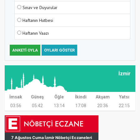
Sınav ve Duyurular
Haftanın Hutbesi
Haftanın Vaazı
ANKETI OYLA
OYLARI GÖSTER
İzmir
İmsak
Güneş
Öğle
İkindi
Akşam
Yatsı
03:56
05:42
13:14
17:08
20:36
22:15