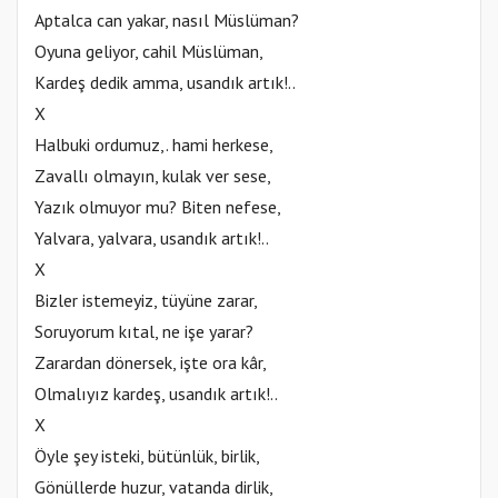
Aptalca can yakar, nasıl Müslüman?
Oyuna geliyor, cahil Müslüman,
Kardeş dedik amma, usandık artık!..
X
Halbuki ordumuz,. hami herkese,
Zavallı olmayın, kulak ver sese,
Yazık olmuyor mu? Biten nefese,
Yalvara, yalvara, usandık artık!..
X
Bizler istemeyiz, tüyüne zarar,
Soruyorum kıtal, ne işe yarar?
Zarardan dönersek, işte ora kâr,
Olmalıyız kardeş, usandık artık!..
X
Öyle şey isteki, bütünlük, birlik,
Gönüllerde huzur, vatanda dirlik,