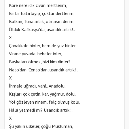
Kore nere idi? civan mertlerim,
Bir bir hatırlayıp, çoktur dertlerim,
Balkan, Tuna artık, olmasın derim,
Öldük Kafkasya'da, usandık artık!..
X
Çanakkale binler, hem de yüz binler,
Virane yuvada, bebeler inler,
Başkaları ölmez, bizi kim dinler?
Nato'dan, Cento'dan, usandık artık!..
X
İhmale uğradı, vah!.. Anadolu,
Kışları çok çetin, kar, yağmur, dolu,
Yol gözleyen ninem, felç olmuş kolu,
Hâlâ yetmedi mi? Usandık artık!..
X
Şu yakın ülkeler, çoğu Müslüman,