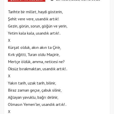
Tarihte bir millet, haydi gösterin,
Şehit vere vere, usandık artık!.
Gezin, görün, sorun, göğün ve yerin,
Yetim kala kala, usandık artık!..
X
Kürşat olduk, akın akın ta Çin'e,
Kırk yiğitti, Turan oldu Maçin'e,
Mertçe öldük, amma, neticesi ne?
Öksüz bırakmaktan, usandık artık!..
X
Yakın tarih, uzak tarih, bilinir,
Biraz zaman geçse, çabuk silinir,
Ağlayan yavuklu, bağrı delinir,
Olmasın Yemen'ler, usandık artık!..
X