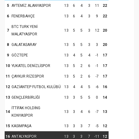
5
AYTEMİZ ALANYASPOR
13
6
4
3
11
22
6
FENERBAHÇE
13
6
4
3
9
22
BTC TURK YENİ
7
13
5
5
3
12
20
MALATYASPOR
8
GALATASARAY
13
5
5
3
3
20
9
GÖZTEPE
13
4
5
4
-1
17
10
YUKATEL DENİZLİSPOR
13
5
2
6
-1
17
11
ÇAYKUR RİZESPOR
13
5
2
6
-7
17
12
GAZİANTEP FUTBOL KULÜBÜ
13
4
4
5
-6
16
13
GENÇLERBİRLİĞİ
13
3
5
5
0
14
İTTİFAK HOLDİNG
14
13
3
4
6
-7
13
KONYASPOR
15
KASIMPAŞA
13
3
3
7
-5
12
16
ANTALYASPOR
13
3
3
7
-11
12