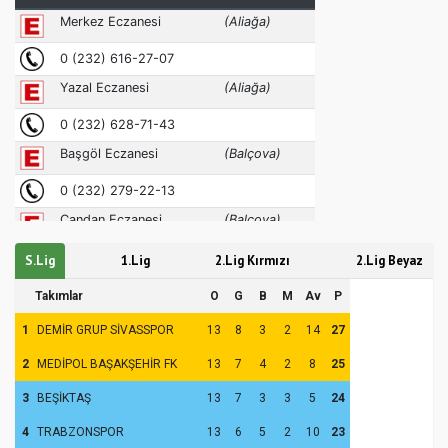
S.Lig
1.Lig
2.Lig Kırmızı
2.Lig Beyaz
Takımlar
O
G
B
M
Av
P
1
DEMİR GRUP SİVASSPOR
13
8
3
2
14
27
2
MEDİPOL BAŞAKŞEHİR FK
13
7
4
2
8
25
3
BEŞİKTAŞ
13
7
3
3
5
24
4
TRABZONSPOR
13
6
5
2
10
23