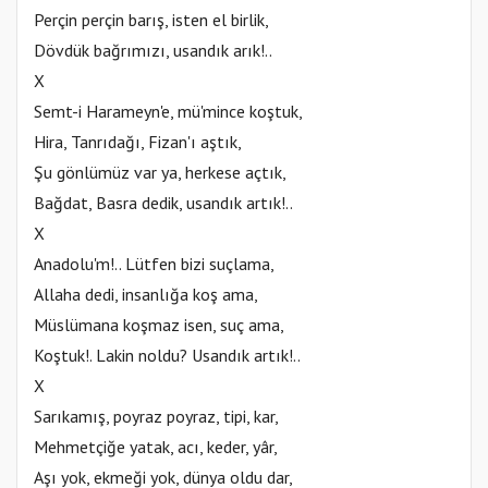
Perçin perçin barış, isten el birlik,
Dövdük bağrımızı, usandık arık!..
X
Semt-i Harameyn'e, mü'mince koştuk,
Hira, Tanrıdağı, Fizan'ı aştık,
Şu gönlümüz var ya, herkese açtık,
Bağdat, Basra dedik, usandık artık!..
X
Anadolu'm!.. Lütfen bizi suçlama,
Allaha dedi, insanlığa koş ama,
Müslümana koşmaz isen, suç ama,
Koştuk!. Lakin noldu? Usandık artık!..
X
Sarıkamış, poyraz poyraz, tipi, kar,
Mehmetçiğe yatak, acı, keder, yâr,
Aşı yok, ekmeği yok, dünya oldu dar,