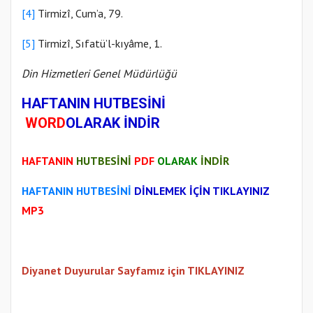
[4]
Tirmizî, Cum’a, 79.
[5]
Tirmizî, Sıfatü’l-kıyâme, 1.
Din Hizmetleri Genel Müdürlüğü
HAFTANIN HUTBESİNİ
WORD
OLARAK İNDİR
HAFTANIN
HUTBESİNİ
PDF
OLARAK
İNDİR
HAFTANIN HUTBESİNİ
DİNLEMEK İÇİN TIKLAYINIZ
MP3
Diyanet Duyurular Sayfamız için TIKLAYINIZ