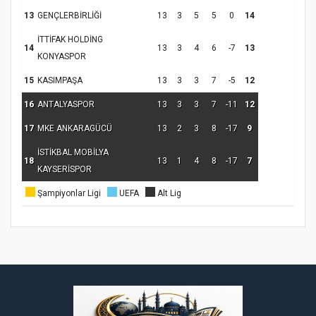
13
GENÇLERBİRLİĞİ
13
3
5
5
0
14
İTTİFAK HOLDİNG
14
13
3
4
6
-7
13
KONYASPOR
15
KASIMPAŞA
13
3
3
7
-5
12
Samsun Atakum’da Ayasofya Camii
16
ANTALYASPOR
13
3
3
7
-11
12
Etkinliği
Türkiye’de insanlar dinle bağlarını
17
MKE ANKARAGÜCÜ
13
2
3
8
-17
9
koparıyor mu?
İSTİKBAL MOBİLYA
18
13
1
4
8
-17
7
KAYSERİSPOR
Şampiyonlar Ligi
UEFA
Alt Lig