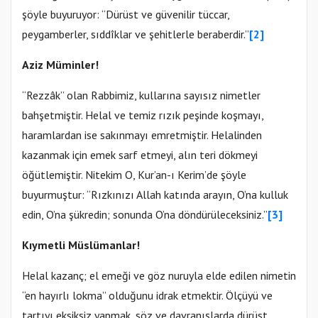
şöyle buyuruyor: “Dürüst ve güvenilir tüccar,
peygamberler, sıddîklar ve şehitlerle beraberdir.”
[2]
Aziz Müminler!
“Rezzâk” olan Rabbimiz, kullarına sayısız nimetler
bahşetmiştir. Helal ve temiz rızık peşinde koşmayı,
haramlardan ise sakınmayı emretmiştir. Helalinden
kazanmak için emek sarf etmeyi, alın teri dökmeyi
öğütlemiştir. Nitekim O, Kur’an-ı Kerim’de şöyle
buyurmuştur: “Rızkınızı Allah katında arayın, O’na kulluk
edin, O’na şükredin; sonunda O’na döndürüleceksiniz.”
[3]
Kıymetli Müslümanlar!
Helal kazanç; el emeği ve göz nuruyla elde edilen nimetin
“en hayırlı lokma” olduğunu idrak etmektir. Ölçüyü ve
tartıyı eksiksiz yapmak, söz ve davranışlarda dürüst