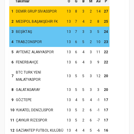
Takımlar
O
G
B
M
Av
P
1
DEMİR GRUP SİVASSPOR
13
8
3
2
14
27
2
MEDİPOL BAŞAKŞEHİR FK
13
7
4
2
8
25
Hz. Peygamber ve Gençlik Konferansı
3
BEŞİKTAŞ
13
7
3
3
5
24
4
TRABZONSPOR
13
6
5
2
10
23
5
AYTEMİZ ALANYASPOR
13
6
4
3
11
22
6
FENERBAHÇE
13
6
4
3
9
22
BTC TURK YENİ
7
13
5
5
3
12
20
MALATYASPOR
8
GALATASARAY
13
5
5
3
3
20
Samsun Atakum’da Yaz Kur’an Kursu
9
GÖZTEPE
13
4
5
4
-1
17
Kapanış Programı
10
YUKATEL DENİZLİSPOR
13
5
2
6
-1
17
11
ÇAYKUR RİZESPOR
13
5
2
6
-7
17
12
GAZİANTEP FUTBOL KULÜBÜ
13
4
4
5
-6
16