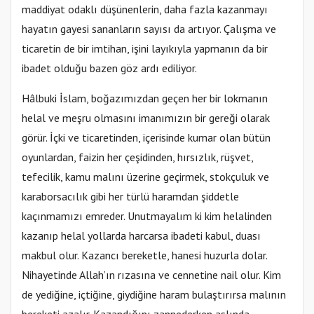
maddiyat odaklı düşünenlerin, daha fazla kazanmayı
hayatın gayesi sananların sayısı da artıyor. Çalışma ve
ticaretin de bir imtihan, işini layıkıyla yapmanın da bir
ibadet olduğu bazen göz ardı ediliyor.
Hâlbuki İslam, boğazımızdan geçen her bir lokmanın
helal ve meşru olmasını imanımızın bir gereği olarak
görür. İçki ve ticaretinden, içerisinde kumar olan bütün
oyunlardan, faizin her çeşidinden, hırsızlık, rüşvet,
tefecilik, kamu malını üzerine geçirmek, stokçuluk ve
karaborsacılık gibi her türlü haramdan şiddetle
kaçınmamızı emreder. Unutmayalım ki kim helalinden
kazanıp helal yollarda harcarsa ibadeti kabul, duası
makbul olur. Kazancı bereketle, hanesi huzurla dolar.
Nihayetinde Allah’ın rızasına ve cennetine nail olur. Kim
de yediğine, içtiğine, giydiğine haram bulaştırırsa malının