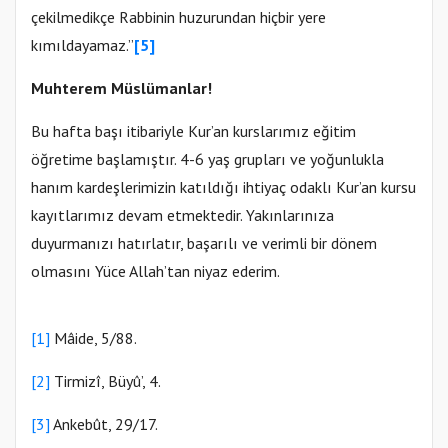
çekilmedikçe Rabbinin huzurundan hiçbir yere
kımıldayamaz.”
[5]
Muhterem Müslümanlar!
Bu hafta başı itibariyle Kur’an kurslarımız eğitim
öğretime başlamıştır. 4-6 yaş grupları ve yoğunlukla
hanım kardeşlerimizin katıldığı ihtiyaç odaklı Kur’an kursu
kayıtlarımız devam etmektedir. Yakınlarınıza
duyurmanızı hatırlatır, başarılı ve verimli bir dönem
olmasını Yüce Allah’tan niyaz ederim.
[1]
Mâide, 5/88.
[2]
Tirmizî, Büyû’, 4.
[3]
Ankebût, 29/17.