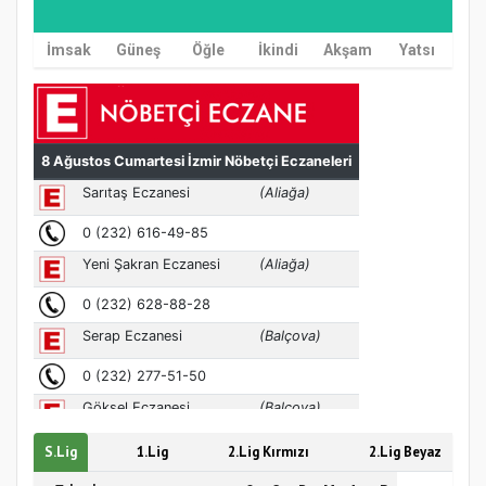
İmsak
Güneş
Öğle
İkindi
Akşam
Yatsı
MÜFTÜ ABULSELAM ÖZDERE’YE ZİYARET
S.Lig
1.Lig
2.Lig Kırmızı
2.Lig Beyaz