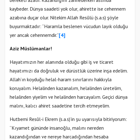
bereketi azalır. Kazandığını zannederken aslında
kaybeder. Dünya saadeti yok olur, ahirette ise cehennem
azabına duçar olur. Nitekim Allah Resûlü (s.a.s) şöyle
buyurmaktadır: “Haramla beslenen vücudun layık olduğu
yer ancak cehennemdir.”
[4]
Aziz Müslümanlar!
Hayatımızın her alanında olduğu gibi iş ve ticaret
hayatımızı da doğruluk ve dürüstlük üzerine inşa edelim.
Allah’ın koyduğu helal-haram sınırlarını hakkıyla
koruyalım. Helalinden kazanalım, helalinden üretelim,
helalinden yiyelim ve helalinden harcayalım. Geçici dünya
malını, kalıcı ahiret saadetine tercih etmeyelim.
Hutbemi Resûl-i Ekrem (s.a.s)’in şu uyarısıyla bitiriyorum:
“Kıyamet gününde insanoğlu, malını nereden
kazandığından ve nereye harcadığından hesaba