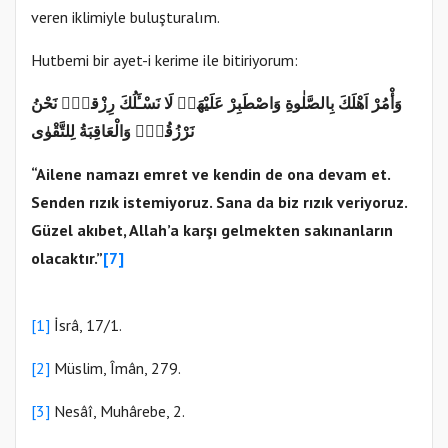
veren iklimiyle buluşturalım.
Hutbemi bir ayet-i kerime ile bitiriyorum:
وَأْمُرْ اَهْلَكَ بِالصَّلٰوةِ وَاصْطَبِرْ عَلَيْهَاۜ لَا نَسْـَٔلُكَ رِزْقاًۜ نَحْنُ
نَرْزُقُكَۜ وَالْعَاقِبَةُ لِلتَّقْوٰى
“Ailene namazı emret ve kendin de ona devam et.
Senden rızık istemiyoruz. Sana da biz rızık veriyoruz.
Güzel akıbet, Allah’a karşı gelmekten sakınanların
olacaktır.”
[7]
[1]
İsrâ, 17/1.
[2]
Müslim, Îmân, 279.
[3]
Nesâî, Muhârebe, 2.