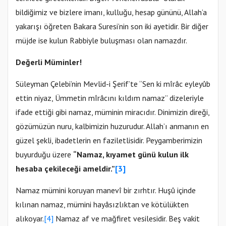
bildiğimiz ve bizlere imanı, kulluğu, hesap gününü, Allah’a
yakarışı öğreten Bakara Suresi’nin son iki ayetidir. Bir diğer
müjde ise kulun Rabbiyle buluşması olan namazdır.
Değerli Müminler!
Süleyman Çelebi’nin Mevlid-i Şerif’te “Sen ki mîrâc eyleyûb
ettin niyaz, Ümmetin mîrâcını kıldım namaz” dizeleriyle
ifade ettiği gibi namaz, müminin miracıdır. Dinimizin direği,
gözümüzün nuru, kalbimizin huzurudur. Allah’ı anmanın en
güzel şekli, ibadetlerin en faziletlisidir. Peygamberimizin
buyurduğu üzere
“Namaz, kıyamet günü kulun ilk
hesaba çekileceği ameldir.”
[3]
Namaz mümini koruyan manevî bir zırhtır. Huşû içinde
kılınan namaz, mümini hayâsızlıktan ve kötülükten
alıkoyar.
[4]
Namaz af ve mağfiret vesilesidir. Beş vakit