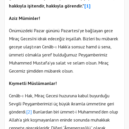
hakkıyla işitendir, hakkıyla görendir.”
[1]
Aziz Müminler!
Önümüzdeki Pazar gününü Pazartesi’ye bağlayan gece
Miraç Gecesi’ni idrak edeceğiz inşallah. Bizleri bu mübarek
geceye ulaştıran Cenâb-ı Hakk’a sonsuz hamd ü sena,
ümmeti olmakla şeref bulduğumuz Peygamberimiz
Muhammed Mustafa’ya salat ve selam olsun. Miraç
Gecemiz şimdiden mübarek olsun.
Kıymetli Müslümanlar!
Cenâb-ı Hak, Miraç Gecesi huzuruna kabul buyurduğu
Sevgili Peygamberimizi üç büyük ikramla ümmetine geri
gönderdi.
[2]
Bunlardan biri ümmet-i Muhammed’den olup
Allah’a şirk koşmayanların eninde sonunda muhakkak
cennete girecekleridir. Diğeri “Âmenerrasûlü” olarak