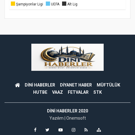
Şampiyonlar Ligi
UEFA
Alt Lig
DİNİ HABERLER
DİYANET HABER
MÜFTÜLÜK
HUTBE
VAAZ
FETVALAR
STK
DINI HABERLER 2020
Yazılım |
Onemsoft