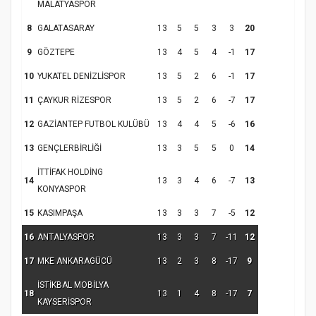
MALATYASPOR
8
GALATASARAY
13
5
5
3
3
20
Samsun Atakum’da Yaz Kur’an Kursu
9
GÖZTEPE
13
4
5
4
-1
17
Kapanış Programı
10
YUKATEL DENİZLİSPOR
13
5
2
6
-1
17
11
ÇAYKUR RİZESPOR
13
5
2
6
-7
17
12
GAZİANTEP FUTBOL KULÜBÜ
13
4
4
5
-6
16
13
GENÇLERBİRLİĞİ
13
3
5
5
0
14
İTTİFAK HOLDİNG
14
13
3
4
6
-7
13
KONYASPOR
15
KASIMPAŞA
13
3
3
7
-5
12
Samsun Atakum’da Ayasofya Camii
16
ANTALYASPOR
13
3
3
7
-11
12
Etkinliği
Türkiye’de insanlar dinle bağlarını
17
MKE ANKARAGÜCÜ
13
2
3
8
-17
9
koparıyor mu?
İSTİKBAL MOBİLYA
18
13
1
4
8
-17
7
KAYSERİSPOR