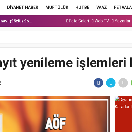
a Hutbesi
DİYANET HABER
MÜFTÜLÜK
HUTBE
VAAZ
FETVALA
cak Kadrolu Kur’an...
ınavı (Sözlü) So...
Foto Galeri
Web TV
Yazarlar
a Hutbesi
a Hutbesi
a Hutbesi
cak Kadrolu Kur’an...
yıt yenileme işlemleri 
2