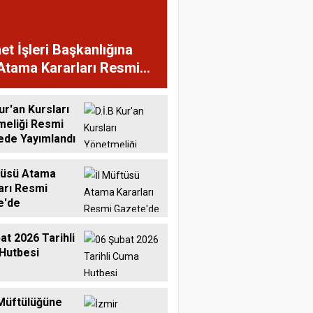
et İşleri Başkanlığına
Atama Kararları Resmi
te'de
ur'an Kursları
meliği Resmi
ede Yayımlandı
tüsü Atama
arı Resmi
e'de
at 2026 Tarihli
Hutbesi
Müftülüğüne