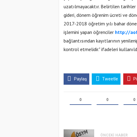
uzatılmayacaktır. Belirtilen tarihl
gideri, dönem öğrenim ücreti ve dön
2017-2018 öğretim yılı bahar dönem
işlemini yapan öğrenciler
http://ao
bağlantısından kayıtlarının yenileni
kontrol etmelidir." ifadeleri kullanıld
Paylaş
Tweetle
P
0
0
0
ÖNCEKI HABER