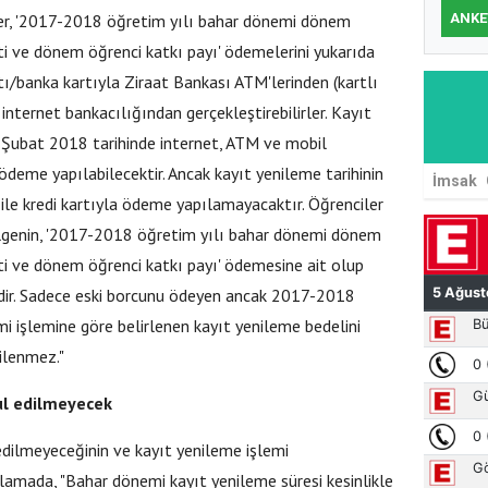
ANKE
ler, '2017-2018 öğretim yılı bahar dönemi dönem
i ve dönem öğrenci katkı payı' ödemelerini yukarıda
artı/banka kartıyla Ziraat Bankası ATM'lerinden (kartlı
internet bankacılığından gerçekleştirebilirler. Kayıt
 Şubat 2018 tarihinde internet, ATM ve mobil
deme yapılabilecektir. Ancak kayıt yenileme tarihinin
İmsak
ile kredi kartıyla ödeme yapılamayacaktır. Öğrenciler
lgenin, '2017-2018 öğretim yılı bahar dönemi dönem
i ve dönem öğrenci katkı payı' ödemesine ait olup
dir. Sadece eski borcunu ödeyen ancak 2017-2018
i işlemine göre belirlenen kayıt yenileme bedelini
ilenmez."
ul edilmeyecek
dilmeyeceğinin ve kayıt yenileme işlemi
amada, "Bahar dönemi kayıt yenileme süresi kesinlikle