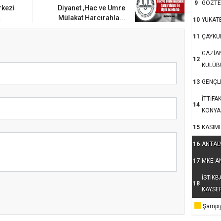
9
GÖZTE
um’da Ayasofya Camii
rkezi
Diyanet ,Hac ve Umre
nsanlar dinle bağlarını
.
Mülakat Harcırahla...
10
YUKAT
u?
11
ÇAYKU
GAZİA
12
KULÜB
13
GENÇLE
İTTİFA
14
KONYA
15
KASIM
16
ANTAL
17
MKE A
İSTİKB
18
KAYSE
kum’da 15 Temmuz
Şampiy