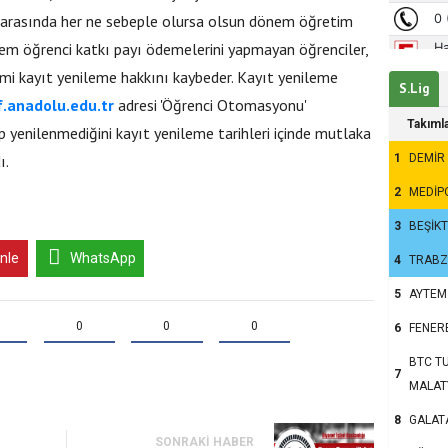
er arasında her ne sebeple olursa olsun dönem öğretim
em öğrenci katkı payı ödemelerini yapmayan öğrenciler,
i kayıt yenileme hakkını kaybeder. Kayıt yenileme
S.Lig
f.anadolu.edu.tr
adresi 'Öğrenci Otomasyonu'
Takıml
p yenilenmediğini kayıt yenileme tarihleri içinde mutlaka
1
DEMİR
ı.
2
MEDİP
3
BEŞİK
inle
WhatsApp
4
TRAB
5
AYTEM
0
0
0
6
FENER
BTC TU
7
MALAT
8
GALAT
SONRAKI HABER