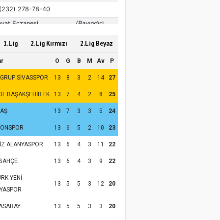
1.Lig
2.Lig Kırmızı
2.Lig Beyaz
ar
O
G
B
M
Av
P
 GRUP SİVASSPOR
13
8
3
2
14
27
OL BAŞAKŞEHİR FK
13
7
4
2
8
25
TAŞ
13
7
3
3
5
24
ZONSPOR
13
6
5
2
10
23
İZ ALANYASPOR
13
6
4
3
11
22
BAHÇE
13
6
4
3
9
22
RK YENİ
13
5
5
3
12
20
YASPOR
ASARAY
13
5
5
3
3
20