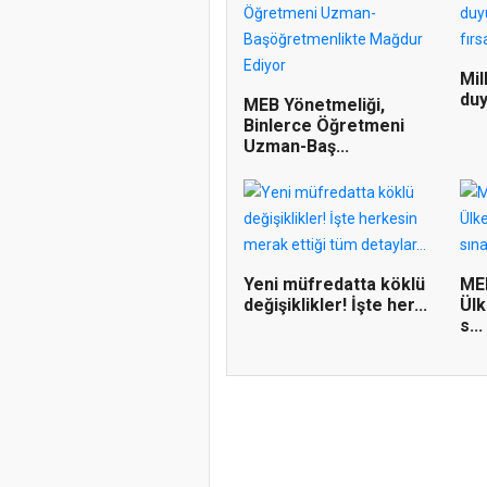
Mil
duy
MEB Yönetmeliği,
Binlerce Öğretmeni
Uzman-Baş...
Yeni müfredatta köklü
ME
değişiklikler! İşte her...
Ül
s...