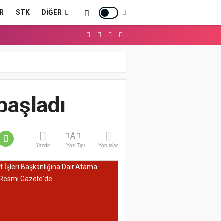
R
STK
DIĞER
başladı
A
Yazdır
Yazı Tipi
Yorumlar