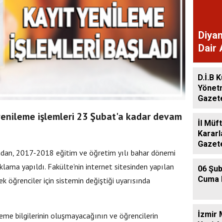
Diyan
Dair 
Gaze
D.İ.B K
Yönet
Gazet
enileme işlemleri 23 Şubat'a kadar devam
İl Müf
Kararl
Gazet
ndan, 2017-2018 eğitim ve öğretim yılı bahar dönemi
ıklama yapıldı. Fakülte'nin internet sitesinden yapılan
06 Şub
Cuma 
k öğrenciler için sistemin değiştiği uyarısında
İzmir 
me bilgilerinin oluşmayacağının ve öğrencilerin