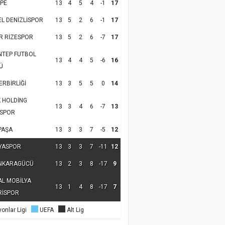
PE
13
4
5
4
-1
17
EL DENİZLİSPOR
13
5
2
6
-1
17
R RİZESPOR
13
5
2
6
-7
17
NTEP FUTBOL
13
4
4
5
-6
16
Ü
RBİRLİĞİ
13
3
5
5
0
14
K HOLDİNG
13
3
4
6
-7
13
SPOR
PAŞA
13
3
3
7
-5
12
YASPOR
13
3
3
7
-11
12
NKARAGÜCÜ
13
2
3
8
-17
9
AL MOBİLYA
13
1
4
8
-17
7
RİSPOR
onlar Ligi
UEFA
Alt Lig