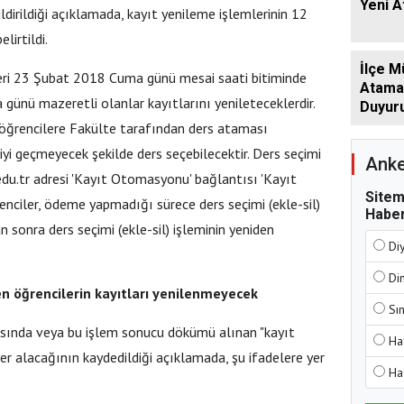
Yeni 
ldirildiği açıklamada, kayıt yenileme işlemlerinin 12
irtildi.
İlçe M
eri 23 Şubat 2018 Cuma günü mesai saati bitiminde
Atamala
günü mazeretli olanlar kayıtlarını yenileteceklerdir.
Duyur
öğrencilere Fakülte tarafından ders ataması
yi geçmeyecek şekilde ders seçebilecektir. Ders seçimi
Anke
.edu.tr adresi 'Kayıt Otomasyonu' bağlantısı 'Kayıt
Sitem
renciler, ödeme yapmadığı sürece ders seçimi (ekle-sil)
Haber
n sonra ders seçimi (ekle-sil) işleminin yeniden
Di
Di
n öğrencilerin kayıtları yenilenmeyecek
Sı
fasında veya bu işlem sonucu dökümü alınan "kayıt
Ha
r alacağının kaydedildiği açıklamada, şu ifadelere yer
Ha