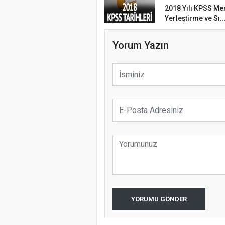
Samsun Atak
2018 Yılı KPSS Me
Türkiye’de i
Yerleştirme ve Sı..
Etkinliği
koparıyor m
Yorum Yazın
Samsun Ata
YORUMU GÖNDER
Programı