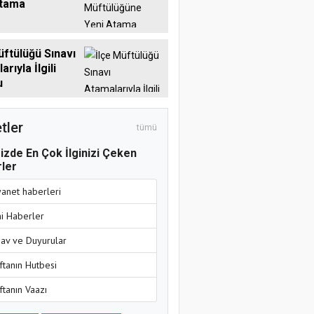
Atama
üftülüğü Sınavı
rıyla İlgili
u
tler
tümü
izde En Çok İlginizi Çeken
ler
yanet haberleri
ni Haberler
nav ve Duyurular
ftanın Hutbesi
ftanın Vaazı