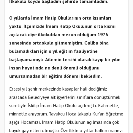
İlkokula köyde başladım şehirde tamamladım.
O yıllarda İmam Hatip Okullarının orta kısımları
yoktu. İlçemizde İmam Hatip Okulunun orta kısmı
açılacak diye ilkokuldan mezun olduğum 1976
senesinde ortaokula gitmemiştim. Galiba bina
bulamadıkları için o yıl eğitim faaliyetine
başlayamamıştı. Ailemin tercihi olarak kayıp bir yılın
insan hayatında ne denli önemli olduğunu
umursamadan bir eğitim dönemi bekledim.
Ertesi yıl şehir merkezinde kasaplar hali dediğimiz
arastada Belediyeye ait işyerlerini sınıflara dönüştürmek
suretiyle İskilip İmam Hatip Okulu açılmıştı. Rahmetle,
minnetle anıyorum. Tavukcu Hoca lakaplı Kur’an öğretme
aşığı Hocamızı. İmam Hatip Okulunun açılmasında çok
büyük gayretleri olmuştu. Özellikle o yıllar halkın manevi