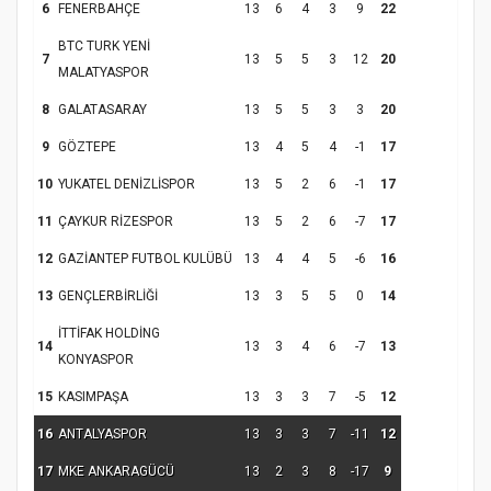
6
FENERBAHÇE
13
6
4
3
9
22
BTC TURK YENİ
7
13
5
5
3
12
20
MALATYASPOR
Samsun Atakum’da Yaz Kur’an Kursu
Kapanış Programı
8
GALATASARAY
13
5
5
3
3
20
9
GÖZTEPE
13
4
5
4
-1
17
10
YUKATEL DENİZLİSPOR
13
5
2
6
-1
17
11
ÇAYKUR RİZESPOR
13
5
2
6
-7
17
12
GAZİANTEP FUTBOL KULÜBÜ
13
4
4
5
-6
16
13
GENÇLERBİRLİĞİ
13
3
5
5
0
14
İTTİFAK HOLDİNG
14
13
3
4
6
-7
13
KONYASPOR
Samsun Atakum’da Ayasofya Camii
Etkinliği
Türkiye’de insanlar dinle bağlarını
15
KASIMPAŞA
13
3
3
7
-5
12
koparıyor mu?
16
ANTALYASPOR
13
3
3
7
-11
12
17
MKE ANKARAGÜCÜ
13
2
3
8
-17
9