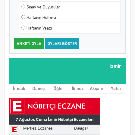
Sınav ve Duyurular
Haftanın Hutbesi
Haftanın Vaazı
ANKETI OYLA
OYLARI GÖSTER
İzmir
İmsak
Güneş
Öğle
İkindi
Akşam
Yatsı