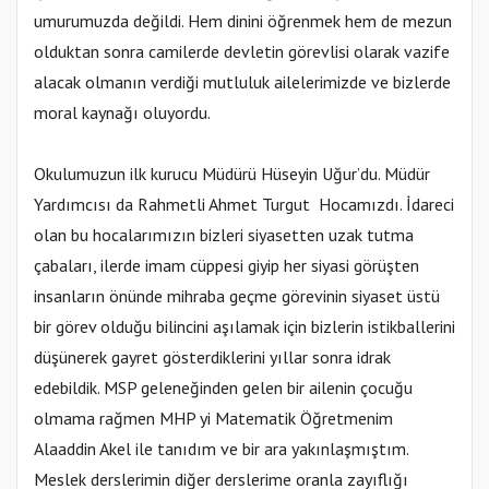
umurumuzda değildi. Hem dinini öğrenmek hem de mezun
olduktan sonra camilerde devletin görevlisi olarak vazife
alacak olmanın verdiği mutluluk ailelerimizde ve bizlerde
moral kaynağı oluyordu.
Okulumuzun ilk kurucu Müdürü Hüseyin Uğur’du. Müdür
Yardımcısı da Rahmetli Ahmet Turgut Hocamızdı. İdareci
olan bu hocalarımızın bizleri siyasetten uzak tutma
çabaları, ilerde imam cüppesi giyip her siyasi görüşten
insanların önünde mihraba geçme görevinin siyaset üstü
bir görev olduğu bilincini aşılamak için bizlerin istikballerini
düşünerek gayret gösterdiklerini yıllar sonra idrak
edebildik. MSP geleneğinden gelen bir ailenin çocuğu
olmama rağmen MHP yi Matematik Öğretmenim
Alaaddin Akel ile tanıdım ve bir ara yakınlaşmıştım.
Meslek derslerimin diğer derslerime oranla zayıflığı