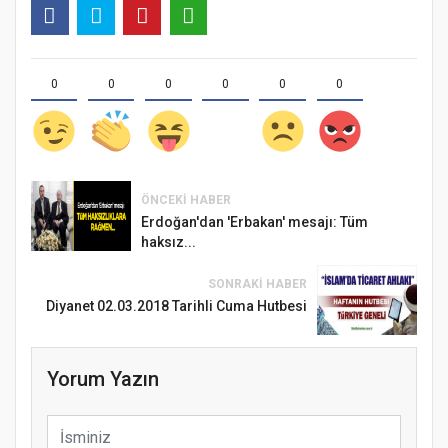
0
0
0
0
0
0
ÖNCEKI HABER
Erdoğan'dan 'Erbakan' mesajı: Tüm
haksız...
SONRAKI HABER
Diyanet 02.03.2018 Tarihli Cuma Hutbesi
Yorum Yazın
Samsun Atakum’da Ayasofya Camii
Etkinliği
Türkiye’de insanlar dinle bağlarını