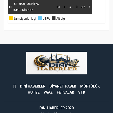
İSTİKBAL MOBİLYA
18
13
1
4
8
-17
7
KAYSERİSPOR
Şampiyonlar Ligi
UEFA
Alt Lig
DİNİ HABERLER
DİYANET HABER
MÜFTÜLÜK
HUTBE
VAAZ
FETVALAR
STK
DINI HABERLER 2020