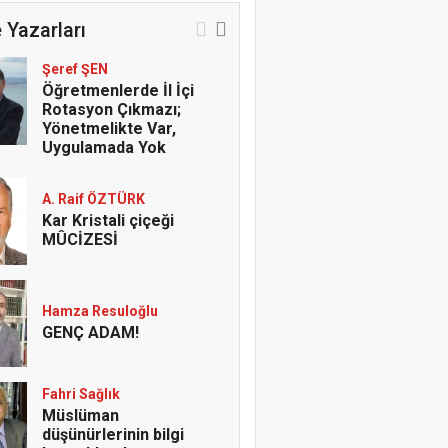
 Yazarları
Şeref ŞEN
Öğretmenlerde İl İçi
Rotasyon Çıkmazı;
Yönetmelikte Var,
Uygulamada Yok
A. Raif ÖZTÜRK
Kar Kristali çiçeği
MÛCİZESİ
Hamza Resuloğlu
GENÇ ADAM!
Fahri Sağlık
Müslüman
düşünürlerinin bilgi