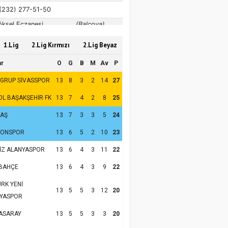
1.Lig
2.Lig Kırmızı
2.Lig Beyaz
ar
O
G
B
M
Av
P
 GRUP SİVASSPOR
13
8
3
2
14
27
OL BAŞAKŞEHİR FK
13
7
4
2
8
25
TAŞ
13
7
3
3
5
24
ZONSPOR
13
6
5
2
10
23
İZ ALANYASPOR
13
6
4
3
11
22
BAHÇE
13
6
4
3
9
22
RK YENİ
13
5
5
3
12
20
YASPOR
ASARAY
13
5
5
3
3
20