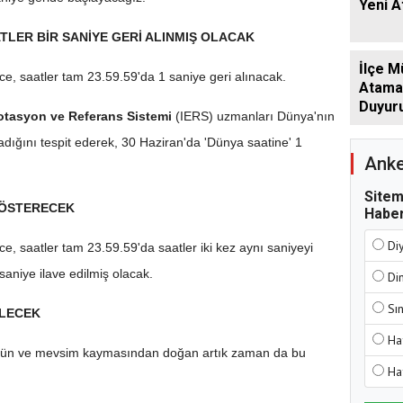
Yeni 
ATLER BİR SANİYE GERİ ALINMIŞ OLACAK
İlçe M
e, saatler tam 23.59.59'da 1 saniye geri alınacak.
Atamala
Duyur
otasyon ve Referans Sistemi
(IERS) uzmanları Dünya'nın
dığını tespit ederek, 30 Haziran'da 'Dünya saatine' 1
Anke
Sitem
 GÖSTERECEK
Haber
Di
, saatler tam 23.59.59'da saatler iki kez aynı saniyeyi
aniye ilave edilmiş olacak.
Di
Sı
İLECEK
Ha
 gün ve mevsim kaymasından doğan artık zaman da bu
Ha