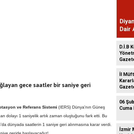
Diyan
Dair 
Gaze
D.İ.B K
Yönet
Gazet
İl Müf
Kararl
ğlayan gece saatler bir saniye geri
Gazet
06 Şub
otasyon ve Referans Sistemi
(IERS) Dünya'nın Güneş
Cuma 
 dolayı 1 saniyelik artık zaman oluştuğunu fark etti. Bu
'da dünyada saatlerin 1 saniye geri alınmasına karar verdi.
İzmir 
niye geride başlayacağız!