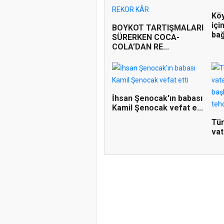
Köy
içi
BOYKOT TARTIŞMALARI
bağ
SÜRERKEN COCA-
COLA’DAN RE...
İhsan Şenocak'ın babası
Kamil Şenocak vefat e...
Tür
vat