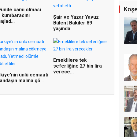
Köşe
ünde cami olması
n kumbarasını
Şair ve Yazar Yavuz
ışlad...
Bülent Bakiler 89
yaşında...
Emeklilere tek
seferliğine 27 bin lira
verece...
kiye'nin ünlü cemaati
andaşın malına çö...