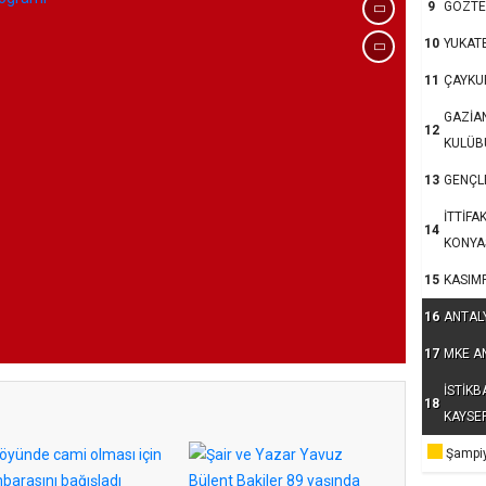
9
GÖZTE
10
YUKAT
11
ÇAYKU
GAZİA
12
KULÜB
13
GENÇLE
İTTİFA
14
KONYA
15
KASIM
16
ANTAL
17
MKE A
İSTİKB
18
KAYSE
Şampiy