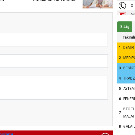
um’da Ayasofya Camii
nsanlar dinle bağlarını
u?
S.Lig
Takıml
1
DEMİR
2
MEDİP
3
BEŞİK
4
TRAB
5
AYTEM
6
FENER
BTC TU
kum’da 15 Temmuz
7
MALAT
8
GALAT