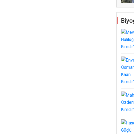
Temel Dini Bilgiler Sınavı
Biyo
ldi