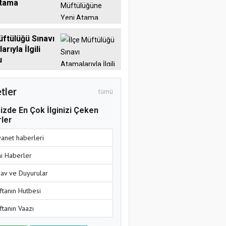
Atama
üftülüğü Sınavı
rıyla İlgili
u
tler
tümü
izde En Çok İlginizi Çeken
ler
yanet haberleri
ni Haberler
nav ve Duyurular
ftanın Hutbesi
ftanın Vaazı