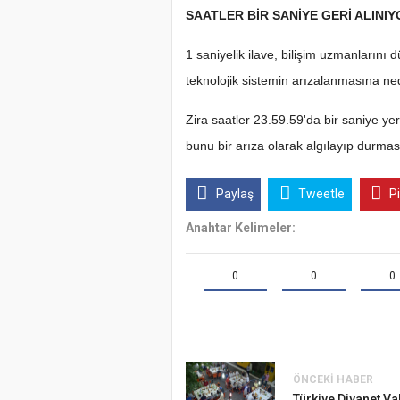
SAATLER BİR SANİYE GERİ ALINIY
1 saniyelik ilave, bilişim uzmanlarını
teknolojik sistemin arızalanmasına ned
Zira saatler 23.59.59'da bir saniye yer
bunu bir arıza olarak algılayıp durma
Paylaş
Tweetle
P
Anahtar Kelimeler:
0
0
0
ÖNCEKI HABER
Türkiye Diyanet Va