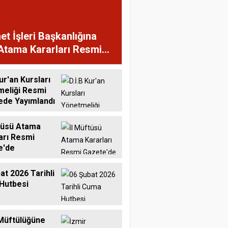
et İşleri Başkanlığına
Atama Kararları Resmi
te'de
ur'an Kursları
meliği Resmi
ede Yayımlandı
tüsü Atama
arı Resmi
e'de
at 2026 Tarihli
Hutbesi
Müftülüğüne