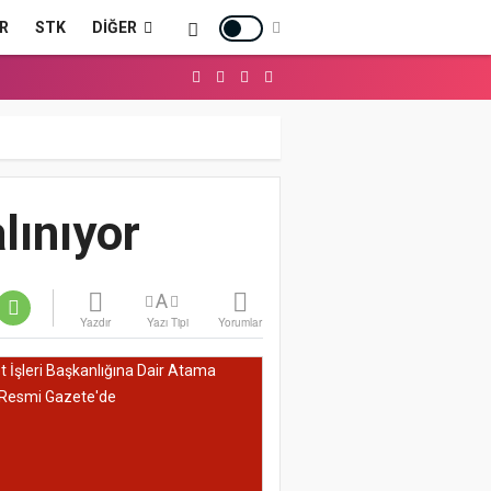
R
STK
DIĞER
lınıyor
A
Yazdır
Yazı Tipi
Yorumlar