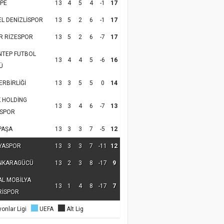
PE
13
4
5
4
-1
17
EL DENİZLİSPOR
13
5
2
6
-1
17
R RİZESPOR
13
5
2
6
-7
17
NTEP FUTBOL
13
4
4
5
-6
16
Ü
RBİRLİĞİ
13
3
5
5
0
14
K HOLDİNG
13
3
4
6
-7
13
SPOR
PAŞA
13
3
3
7
-5
12
YASPOR
13
3
3
7
-11
12
NKARAGÜCÜ
13
2
3
8
-17
9
AL MOBİLYA
13
1
4
8
-17
7
RİSPOR
onlar Ligi
UEFA
Alt Lig