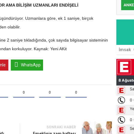
ANKE
OR AMA BİLİŞİM UZMANLARI ENDİŞELİ
 düşündürüyor. Uzmanlara göre, ek 1 saniye, birçok
en olabilir.
ine 2 saniye tıkladığında, çok sayıda bilgisayar sisteminin
sından korkuluyor. Kaynak: Yeni AKit
İmsak
inle
WhatsApp
0
0
0
SONRAKI HABER
kfı
Emeklinin zam haftası