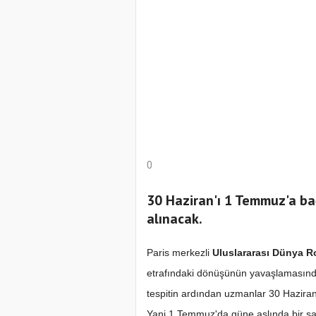
0
30 Haziran'ı 1 Temmuz'a ba
alınacak.
Paris merkezli
Uluslararası Dünya R
etrafındaki dönüşünün yavaşlamasından
tespitin ardından uzmanlar 30 Haziran
Yani 1 Temmuz'da güne aslında bir sa