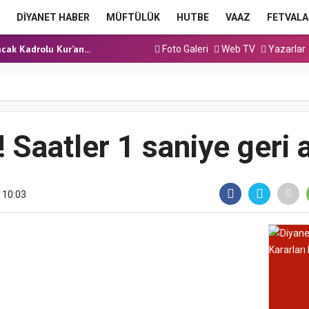
a Hutbesi
DİYANET HABER
MÜFTÜLÜK
HUTBE
VAAZ
FETVALA
 Hutbesi
cak Kadrolu Kur’an...
Foto Galeri
Web TV
Yazarlar
ınavı (Sözlü) So...
a Hutbesi
a Hutbesi
 Hutbesi
! Saatler 1 saniye geri a
 10:03