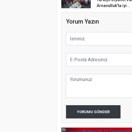
Samsun Atak
Türkiye’de i
Arnavutluk’ta iyi...
Etkinliği
koparıyor m
Yorum Yazın
Samsun Ata
YORUMU GÖNDER
Programı