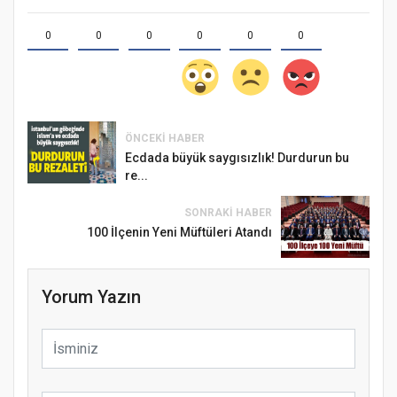
0
0
0
0
0
0
ÖNCEKI HABER
Ecdada büyük saygısızlık! Durdurun bu
re...
SONRAKI HABER
100 İlçenin Yeni Müftüleri Atandı
Yorum Yazın
Samsun Atakum’da Ayasofya Camii
Etkinliği
Türkiye’de insanlar dinle bağlarını
koparıyor mu?