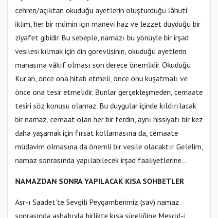
cehren/açıktan okuduğu ayetlerin oluşturduğu lâhutî
iklim, her bir mümin için manevi haz ve lezzet duyduğu bir
ziyafet gibidir. Bu sebeple, namazı bu yönüyle bir irşad
vesilesi kılmak için din görevlisinin, okuduğu ayetlerin
manasına vâkıf olması son derece önemlidir. Okuduğu
Kur'an, önce ona hitab etmeli, önce onu kuşatmalı ve
önce ona tesir etmelidir. Bunlar gerçekleşmeden, cemaate
tesiri söz konusu olamaz. Bu duygular içinde kıldırılacak
bir namaz, cemaat olan her bir ferdin, aynı hissiyatı bir kez
daha yaşamak için fırsat kollamasına da, cemaate
müdavim olmasına da önemli bir vesile olacaktır. Gelelim,
namaz sonrasında yapılabilecek irşad faaliyetlerine…
NAMAZDAN SONRA YAPILACAK KISA SOHBETLER
Asr-ı Saadet'te Sevgili Peygamberimiz (sav) namaz
sonrasında ashabıyla birlikte kısa süreliğine Mescid-i