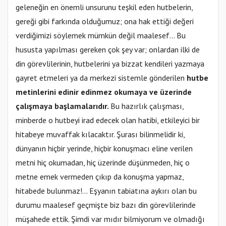
geleneğin en önemli unsurunu teşkil eden hutbelerin,
gereği gibi farkında olduğumuz; ona hak ettiği değeri
verdiğimizi söylemek mümkün değil maalesef… Bu
hususta yapılması gereken çok şey var; onlardan ilki de
din görevlilerinin, hutbelerini ya bizzat kendileri yazmaya
gayret etmeleri ya da merkezi sistemle gönderilen
hutbe
metinlerini edinir edinmez okumaya ve üzerinde
çalışmaya başlamalarıdır.
Bu hazırlık çalışması,
minberde o hutbeyi irad edecek olan hatibi, etkileyici bir
hitabeye muvaffak kılacaktır. Şurası bilinmelidir ki,
dünyanın hiçbir yerinde, hiçbir konuşmacı eline verilen
metni hiç okumadan, hiç üzerinde düşünmeden, hiç o
metne emek vermeden çıkıp da konuşma yapmaz,
hitabede bulunmaz!... Eşyanın tabiatına aykırı olan bu
durumu maalesef geçmişte biz bazı din görevlilerinde
müşahede ettik. Şimdi var mıdır bilmiyorum ve olmadığı