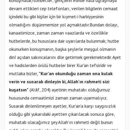
konuşmalar/sohbetler; gençlerin elinde hala uğraşmaya
devam ettikleri cep telefonları, verilen bilgilerin cemaat
içindeki bu gibi kişiler için bir kıymet-i harbiyyesinin
olmadığını düşünmemize yol açmaktadır.Bundan dolayı,
kanaatimizce, zaman zaman vaazlarda ve özellikle
hutbelerde, bu hususlara dair uyarılarda bulunmak; hutbe
okunurken konuşmanın, başka şeylerle meşgul olmanın
dinî açıdan sakıncalarını dile getirmek gerekmektedir. Ayet
ve hadislerden örülü hutbeler birer Kur'an tefsiridir ve
mutlaka bizler,
"Kur'an okunduğu zaman ona kulak
verin ve susarak dinleyin ki, Allah'ın rahmeti sizi
kuşatsın"
(A'râf, 204) ayetinin muhatabı olduğumuz
hususunda cemaatimizi zaman zaman uyarmalıyız.
Susarak dinlenilmeyen ayetler, Kur'an'a karşı saygısızlık
olduğu gibi yukarıdaki ayetten çıkarılacak sonuca göre,
muhatab olacağımız şey Allah'ın rahmeti değil bunun