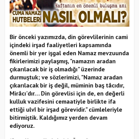
Bir önceki yazımızda, din görevlilerinin cami
içindeki irşad faaliyetleri kapsamında
önemli bir yer işgal eden Namaz mevzuunda
fikirlerimizi paylaşmış, "namazın aradan
çıkarılacak bir iş olmadığı" üzerinde
durmuştuk; ve sözlerimizi, "Namaz aradan
çıkarılacak bir iş değil, müminin baş tâcıdır,
Mirâcı'dır… Din görevlisi için de, en değerli
kulluk vazifesini cemaatiyle birlikte ifa
ettiği ulvî bir irşad görevidir." cümleleriyle
bitirmiştik. Kaldığımız yerden devam
ediyoruz.