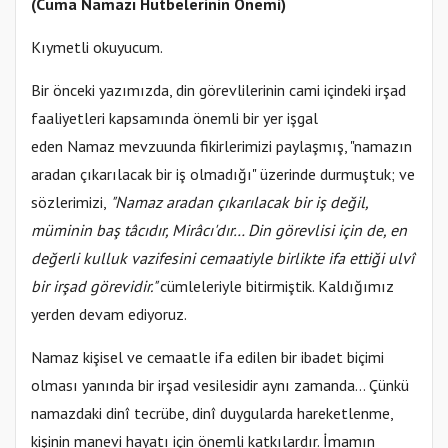
(Cuma Namazı Hutbelerinin Önemi)
Kıymetli okuyucum.
Bir önceki yazımızda, din görevlilerinin cami içindeki irşad
faaliyetleri kapsamında önemli bir yer işgal
eden Namaz mevzuunda fikirlerimizi paylaşmış, "namazın
aradan çıkarılacak bir iş olmadığı" üzerinde durmuştuk; ve
sözlerimizi,
"Namaz aradan çıkarılacak bir iş değil,
müminin baş tâcıdır, Mirâcı'dır… Din görevlisi için de, en
değerli kulluk vazifesini cemaatiyle birlikte ifa ettiği ulvî
bir irşad görevidir."
cümleleriyle bitirmiştik. Kaldığımız
yerden devam ediyoruz.
Namaz kişisel ve cemaatle ifa edilen bir ibadet biçimi
olması yanında bir irşad vesilesidir aynı zamanda… Çünkü
namazdaki dinî tecrübe, dinî duygularda hareketlenme,
kişinin manevi hayatı için önemli katkılardır. İmamın