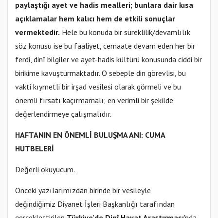
paylaştığı ayet ve hadis mealleri; bunlara dair kısa
açıklamalar hem kalıcı hem de etkili sonuçlar
vermektedir.
Hele bu konuda bir süreklilik/devamlılık
söz konusu ise bu faaliyet, cemaate devam eden her bir
ferdi, dinî bilgiler ve ayet-hadis kültürü konusunda ciddi bir
birikime kavuşturmaktadır. O sebeple din görevlisi, bu
vakti kıymetli bir irşad vesilesi olarak görmeli ve bu
önemli fırsatı kaçırmamalı; en verimli bir şekilde
değerlendirmeye çalışmalıdır.
HAFTANIN EN ÖNEMLİ BULUŞMA ANI: CUMA
HUTBELERİ
Değerli okuyucum.
Önceki yazılarımızdan birinde bir vesileyle
değindiğimiz Diyanet İşleri Başkanlığı tarafından
gerçekleştirilen
Türkiye'de Dinî Hayat
Araştırması
'nda