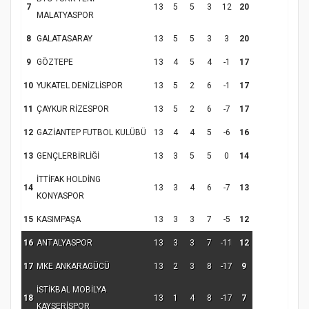
7
13
5
5
3
12
20
MALATYASPOR
Samsun Atakum’da Yaz Kur’an Kursu
Kapanış Programı
8
GALATASARAY
13
5
5
3
3
20
9
GÖZTEPE
13
4
5
4
-1
17
10
YUKATEL DENİZLİSPOR
13
5
2
6
-1
17
11
ÇAYKUR RİZESPOR
13
5
2
6
-7
17
12
GAZİANTEP FUTBOL KULÜBÜ
13
4
4
5
-6
16
13
GENÇLERBİRLİĞİ
13
3
5
5
0
14
İTTİFAK HOLDİNG
14
13
3
4
6
-7
13
KONYASPOR
Samsun Atakum’da Ayasofya Camii
Etkinliği
Türkiye’de insanlar dinle bağlarını
15
KASIMPAŞA
13
3
3
7
-5
12
koparıyor mu?
16
ANTALYASPOR
13
3
3
7
-11
12
17
MKE ANKARAGÜCÜ
13
2
3
8
-17
9
İSTİKBAL MOBİLYA
18
13
1
4
8
-17
7
KAYSERİSPOR