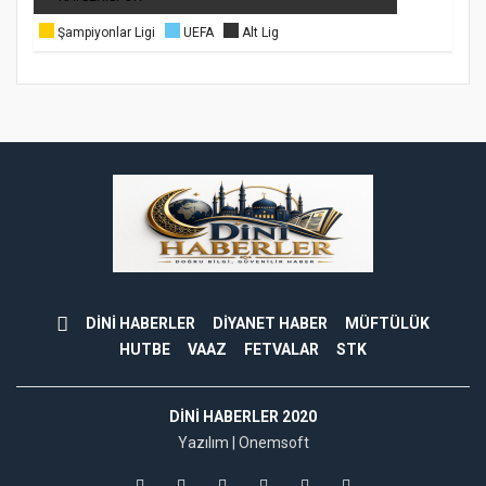
Şampiyonlar Ligi
UEFA
Alt Lig
DİNİ HABERLER
DİYANET HABER
MÜFTÜLÜK
HUTBE
VAAZ
FETVALAR
STK
DINI HABERLER 2020
Yazılım |
Onemsoft