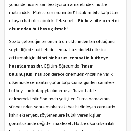
yönünde hüsn-i zan besliyorum ama elindeki hutbe
metnindeki "Muhterem müminler!" hitabını bile kağıttan
okuyan hatipler gördük. Tek sebebi:
Bir kez bile o metni
okumadan hutbeye çıkmak!...
Sözlü geleneğin en önemli örneklerinden biri olduğunu
söylediğimiz hutbelerin cemaat üzerindeki etkisini
arttırmak için
ikinci bir husus, cemaatin hutbeye
hazırlanmasıdır.
Eğitim-öğretimde
"hazır
bulunuşluk"
hali son derece önemlidir. Ancak ne var ki
ülkemizde cemaatin çoğunluğu Cuma günleri camilere
hutbeyi can kulağıyla dinlemeye "hazır halde"
gelmemektedir. Son anda yetişilen Cuma namazının
sünnetinden sonra minberdeki hatibi dinleyen cemaatin
kahir ekseriyeti, söylenenlere kulak veren kişiler
görüntüsünde değiller maalesef. Hutbe okunurken ikili