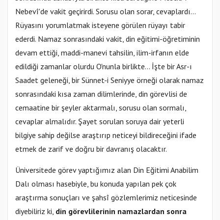
Nebevî'de vakit geçirirdi. Sorusu olan sorar, cevaplardı…
Rüyasını yorumlatmak isteyene görülen rüyayı tabir
ederdi. Namaz sonrasındaki vakit, din eğitimi-öğretiminin
devam ettiği, maddi-manevi tahsilin, ilim-irfanın elde
edildiği zamanlar olurdu O'nunla birlikte… İşte bir Asr-ı
Saadet geleneği, bir Sünnet-i Seniyye örneği olarak namaz
sonrasındaki kısa zaman dilimlerinde, din görevlisi de
cemaatine bir şeyler aktarmalı, sorusu olan sormalı,
cevaplar almalıdır. Şayet sorulan soruya dair yeterli
bilgiye sahip değilse araştırıp neticeyi bildireceğini ifade
etmek de zarif ve doğru bir davranış olacaktır.
Üniversitede görev yaptığımız alan Din Eğitimi Anabilim
Dalı olması hasebiyle, bu konuda yapılan pek çok
araştırma sonuçları ve şahsî gözlemlerimiz neticesinde
diyebiliriz ki,
din görevlilerinin namazlardan sonra