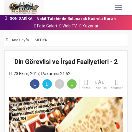
24 Temmuz 2026 - Cuma Hutbesi
7 Ağustos 2026 - Cuma Hutbesi
Nakil Talebinde Bulunacak Kadrolu Kur’an...
SON DAKIKA:
Aşçı Alımı (Kurum İçi) Sınavı (Sözlü) So...
Foto Galeri
Web TV
Yazarlar
31 Temmuz 2026 - Cuma Hutbesi
24 Temmuz 2026 - Cuma Hutbesi
Ana Sayfa
MEDYA
7 Ağustos 2026 - Cuma Hutbesi
Din Görevlisi ve İrşad Faaliyetleri - 2
23 Ekim, 2017, Pazartesi 21:52
A
Yazdır
Yazı Tipi
Yorumlar