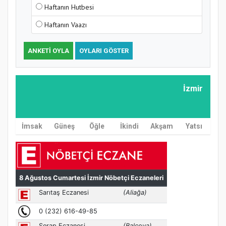
Haftanın Hutbesi
Haftanın Vaazı
ANKETI OYLA
OYLARI GÖSTER
İzmir
İmsak
Güneş
Öğle
İkindi
Akşam
Yatsı
MÜFTÜ ABULSELAM ÖZDERE’YE ZİYARET