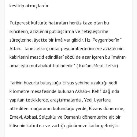
kestirip atmışlardır.
Putperest kültürle hatıraları henüz taze olan bu
ikincilerin, azizlerini putlaştırma ve fetişleştirme
süreçlerine, âyette bir îmâ var gibidir. Hz. Peygamber'in "
Allah... lanet etsin; onlar peygamberlerinin ve azizlerinin
kabirlerini mescid edindiler" sözü de azar içeren bu îmânın
amacıyla mutabakat halindedir. " ( Kur'an-Meal-Tefsir)
Tarihin huzurla buluştuğu Efsus şehrine uzaklığı yedi
kilometre mesafesinde bulunan Ashab-ı Kehf dağında
yapılan tetkiklerde, araştırmalarda , Yedi Uyurlara
atfedilen mağaranın bulunduğu yerde, Bizans dönemine,
Emevi, Abbasi, Selçuklu ve Osmanlı dönemlerine ait bir
kilisenin kalıntısı ve varlığı günümüze kadar gelmiştir.