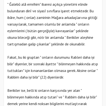
" Ğalebû alâ emrihim" ibaresi açıkça yönetimi elinde
bulunduran dinî ve siyasî sınıflara işaret etmektedir. Bu
ibâre, hum ( onlar) zamirinin Mağara arkadaşlarıına gittiği
varsayılarak, tamamen olumlu bir anlamda " onların
eylemlerini ( bütün gerçeğiyle) kavrayanlar" şeklinde
okuna bileceği gibi, nötr bir anlamda " Berikiler aleyhine
tartışmadan galip çıkanlar" şeklinde de okunabilir.
Fakat, bu iki gruptan " onların durumunu Rableri daha iyi
bilir" diyenler, bir sonraki âyette " bilinmeyen hakkında atıp
tuttukları" için kınananlardan olmasa gerek. Aksine onlar "
Rabbim daha iyi bilir" (22) diyenlerdir.
Berikiler ise, belli ki onların karşısında yer alan "
bilinmeyen hakkında atıp tutan" ve " Rabbim daha iyi bilir"
demek yerine kendi noksan bilgilerini mutlaştırarak