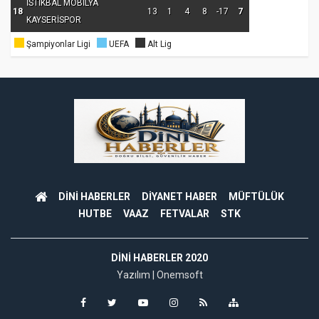
İSTİKBAL MOBİLYA
18
13
1
4
8
-17
7
KAYSERİSPOR
Şampiyonlar Ligi
UEFA
Alt Lig
DİNİ HABERLER
DİYANET HABER
MÜFTÜLÜK
HUTBE
VAAZ
FETVALAR
STK
DINI HABERLER 2020
Yazılım |
Onemsoft