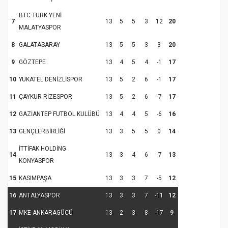
BTC TURK YENİ
7
13
5
5
3
12
20
MALATYASPOR
8
GALATASARAY
13
5
5
3
3
20
9
GÖZTEPE
13
4
5
4
-1
17
10
YUKATEL DENİZLİSPOR
13
5
2
6
-1
17
11
ÇAYKUR RİZESPOR
13
5
2
6
-7
17
12
GAZİANTEP FUTBOL KULÜBÜ
13
4
4
5
-6
16
13
GENÇLERBİRLİĞİ
13
3
5
5
0
14
İTTİFAK HOLDİNG
14
13
3
4
6
-7
13
KONYASPOR
15
KASIMPAŞA
13
3
3
7
-5
12
16
ANTALYASPOR
13
3
3
7
-11
12
17
MKE ANKARAGÜCÜ
13
2
3
8
-17
9