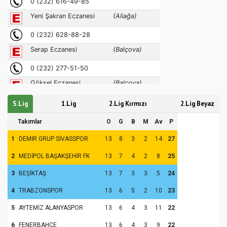
S.Lig
1.Lig
2.Lig Kırmızı
2.Lig Beyaz
Takımlar
O
G
B
M
Av
P
1
DEMİR GRUP SİVASSPOR
13
8
3
2
14
27
2
MEDİPOL BAŞAKŞEHİR FK
13
7
4
2
8
25
3
BEŞİKTAŞ
13
7
3
3
5
24
4
TRABZONSPOR
13
6
5
2
10
23
5
AYTEMİZ ALANYASPOR
13
6
4
3
11
22
6
FENERBAHÇE
13
6
4
3
9
22