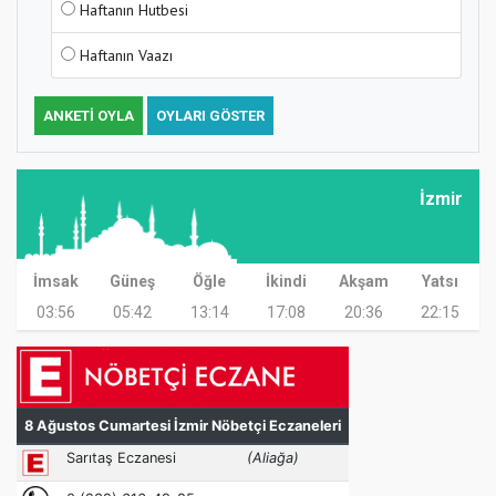
Haftanın Hutbesi
Haftanın Vaazı
ANKETI OYLA
OYLARI GÖSTER
İzmir
İmsak
Güneş
Öğle
İkindi
Akşam
Yatsı
03:56
05:42
13:14
17:08
20:36
22:15