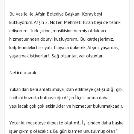
Bu vesile ile, Afşin Belediye Başkanı Koray beyi
kutluyorum. Afşin 2. Noteri Mehmet Turan beyi de tebrik
ediyorum..Türk şiirine, musikisine vermiş oldukları
hizmetlerinden dolayı kutluyorum.. Bu kardeşlerimiz,
kalplerindekii hissiyatı fiiliyata dökerek, Afşin'i yaşamak,
yaşatmak istiyorlar!.. Sağ olsunlar, var olsunlar..
Netice olarak;
Yukarıdan berii anlatılmaya, izah edilmeye çalışıldığı gibi,
tarihini huzurla buluuştuğu Afşin İlçesi adına daha
yapılacak çok çok etkinlikler ve hizmetler bulunmaktadır.
Yeter ki, mes'eleye dilbeste olalım!.. İş içinden daha başka
işler çıkmış olacaktır. Bu gün kısmen unutulmuş olan "