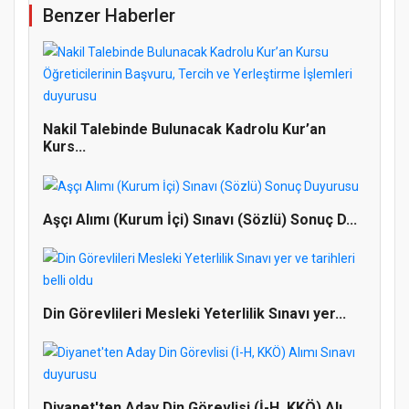
Benzer Haberler
Nakil Talebinde Bulunacak Kadrolu Kur’an
Kurs...
Aşçı Alımı (Kurum İçi) Sınavı (Sözlü) Sonuç D...
Din Görevlileri Mesleki Yeterlilik Sınavı yer...
Doğanyol'da Temel Dini Bilgiler Sınavı
Diyanet'ten Aday Din Görevlisi (İ-H, KKÖ) Alı...