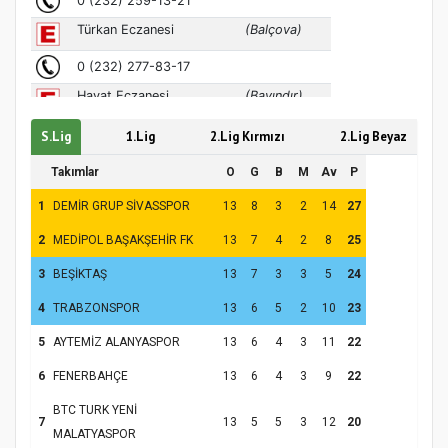
S.Lig
1.Lig
2.Lig Kırmızı
2.Lig Beyaz
Hz. Peygamber ve Gençlik Konferansı
Takımlar
O
G
B
M
Av
P
1
DEMİR GRUP SİVASSPOR
13
8
3
2
14
27
2
MEDİPOL BAŞAKŞEHİR FK
13
7
4
2
8
25
3
BEŞİKTAŞ
13
7
3
3
5
24
4
TRABZONSPOR
13
6
5
2
10
23
5
AYTEMİZ ALANYASPOR
13
6
4
3
11
22
6
FENERBAHÇE
13
6
4
3
9
22
Samsun Atakum’da Yaz Kur’an Kursu
BTC TURK YENİ
Kapanış Programı
7
13
5
5
3
12
20
MALATYASPOR