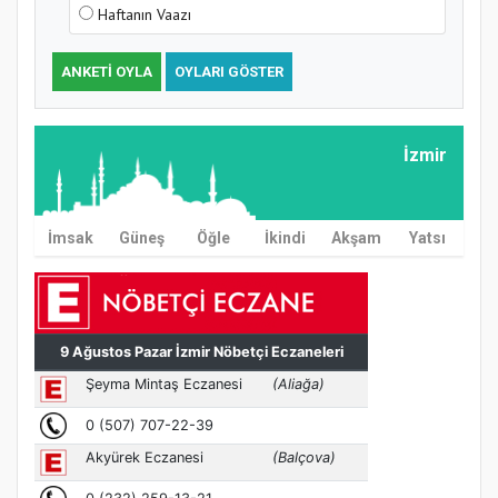
Haftanın Vaazı
ANKETI OYLA
OYLARI GÖSTER
İzmir
İmsak
Güneş
Öğle
İkindi
Akşam
Yatsı
MÜFTÜ ABULSELAM ÖZDERE’YE ZİYARET