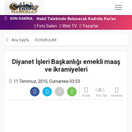
24 Temmuz 2026 - Cuma Hutbesi
7 Ağustos 2026 - Cuma Hutbesi
Nakil Talebinde Bulunacak Kadrolu Kur’an...
SON DAKIKA:
Aşçı Alımı (Kurum İçi) Sınavı (Sözlü) So...
Foto Galeri
Web TV
Yazarlar
31 Temmuz 2026 - Cuma Hutbesi
24 Temmuz 2026 - Cuma Hutbesi
Ana Sayfa
DUYURULAR
7 Ağustos 2026 - Cuma Hutbesi
Diyanet İşleri Başkanlığı emekli maaş
ve ikramiyeleri
11 Temmuz, 2015, Cumartesi 03:53
A
Yazdır
Yazı Tipi
Yorumlar