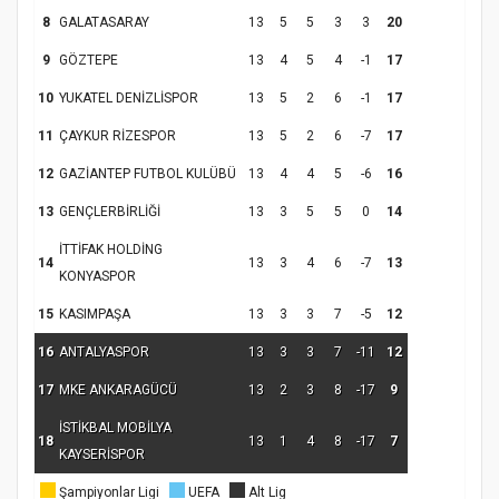
8
GALATASARAY
13
5
5
3
3
20
9
GÖZTEPE
13
4
5
4
-1
17
10
YUKATEL DENİZLİSPOR
13
5
2
6
-1
17
11
ÇAYKUR RİZESPOR
13
5
2
6
-7
17
12
GAZİANTEP FUTBOL KULÜBÜ
13
4
4
5
-6
16
13
GENÇLERBİRLİĞİ
13
3
5
5
0
14
Samsun Atakum’da Ayasofya Camii
İTTİFAK HOLDİNG
Etkinliği
Türkiye’de insanlar dinle bağlarını
14
13
3
4
6
-7
13
KONYASPOR
koparıyor mu?
15
KASIMPAŞA
13
3
3
7
-5
12
16
ANTALYASPOR
13
3
3
7
-11
12
17
MKE ANKARAGÜCÜ
13
2
3
8
-17
9
İSTİKBAL MOBİLYA
18
13
1
4
8
-17
7
KAYSERİSPOR
Şampiyonlar Ligi
UEFA
Alt Lig