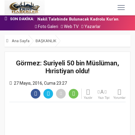
24 Temmuz 2026 - Cuma Hutbesi
7 Ağustos 2026 - Cuma Hutbesi
Nakil Talebinde Bulunacak Kadrolu Kur’an...
SON DAKIKA:
Aşçı Alımı (Kurum İçi) Sınavı (Sözlü) So...
Foto Galeri
Web TV
Yazarlar
31 Temmuz 2026 - Cuma Hutbesi
24 Temmuz 2026 - Cuma Hutbesi
Ana Sayfa
BAŞKANLIK
7 Ağustos 2026 - Cuma Hutbesi
Görmez: Suriyeli 50 bin Müslüman,
Hıristiyan oldu!
27 Mayıs, 2016, Cuma 23:27
A
Yazdır
Yazı Tipi
Yorumlar