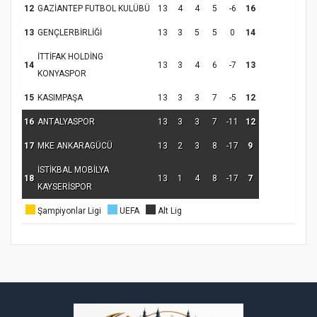
12
GAZİANTEP FUTBOL KULÜBÜ
13
4
4
5
-6
16
13
GENÇLERBİRLİĞİ
13
3
5
5
0
14
Samsun Atakum’da Ayasofya Camii
İTTİFAK HOLDİNG
Etkinliği
Türkiye’de insanlar dinle bağlarını
14
13
3
4
6
-7
13
KONYASPOR
koparıyor mu?
15
KASIMPAŞA
13
3
3
7
-5
12
16
ANTALYASPOR
13
3
3
7
-11
12
17
MKE ANKARAGÜCÜ
13
2
3
8
-17
9
İSTİKBAL MOBİLYA
18
13
1
4
8
-17
7
KAYSERİSPOR
Şampiyonlar Ligi
UEFA
Alt Lig