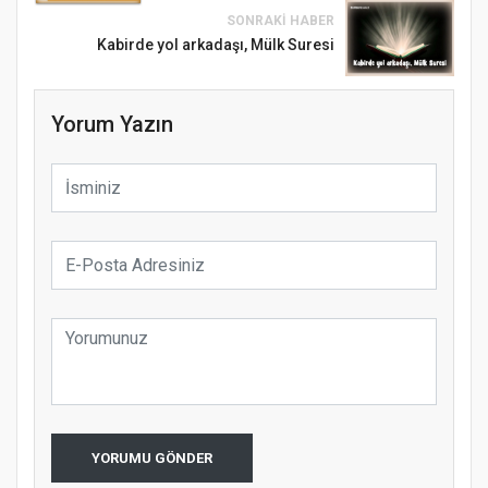
SONRAKI HABER
Kabirde yol arkadaşı, Mülk Suresi
Yorum Yazın
Samsun Atakum’da Ayasofya Camii
Etkinliği
Türkiye’de insanlar dinle bağlarını
koparıyor mu?
YORUMU GÖNDER