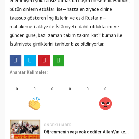
ehemmiyeti yok. Dinsiz olmak da başka meseledir. Hâlbuki,
bütün dinlerin etbâları ise—hatta en ziyade dinine
taassup gösteren İngilizlerin ve eski Rusların—
muhakeme-i akliye ile İslâmiyete dahil olduklarını ve
günden güne, bazı zaman takım takım, kat’î burhan ile
İslâmiyete girdiklerini tarihler bize bildiriyorlar.
Anahtar Kelimeler:
0
0
0
0
0
0
ÖNCEKI HABER
Öğrenmenin yaşı yok dediler Allah\'ın ke...