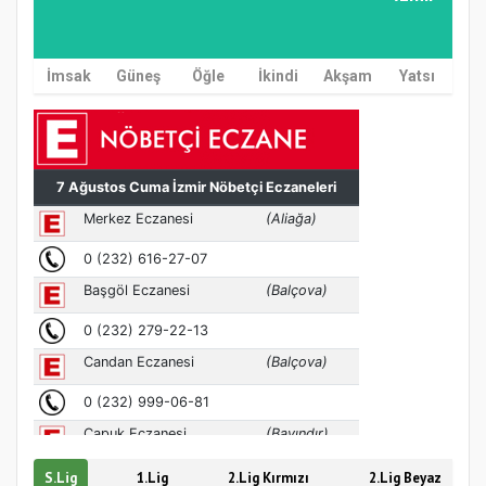
İmsak
Güneş
Öğle
İkindi
Akşam
Yatsı
MÜFTÜ ABULSELAM ÖZDERE’YE ZİYARET
S.Lig
1.Lig
2.Lig Kırmızı
2.Lig Beyaz