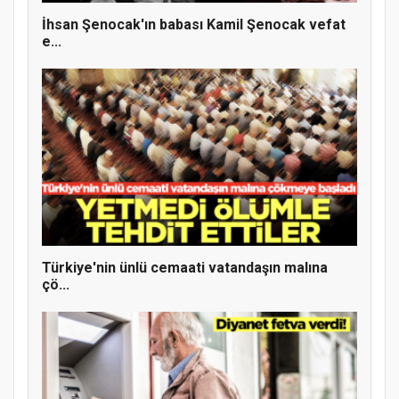
İhsan Şenocak'ın babası Kamil Şenocak vefat
e...
MÜFTÜ ABULSELAM ÖZDERE’YE ZİYARET
Türkiye'nin ünlü cemaati vatandaşın malına
çö...