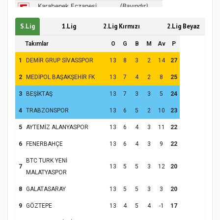
S.Lig
1.Lig
2.Lig Kırmızı
2.Lig Beyaz
Takımlar
O
G
B
M
Av
P
1
DEMİR GRUP SİVASSPOR
13
8
3
2
14
27
2
MEDİPOL BAŞAKŞEHİR FK
13
7
4
2
8
25
3
BEŞİKTAŞ
13
7
3
3
5
24
4
TRABZONSPOR
13
6
5
2
10
23
5
AYTEMİZ ALANYASPOR
13
6
4
3
11
22
6
FENERBAHÇE
13
6
4
3
9
22
BTC TURK YENİ
7
13
5
5
3
12
20
MALATYASPOR
8
GALATASARAY
13
5
5
3
3
20
9
GÖZTEPE
13
4
5
4
-1
17