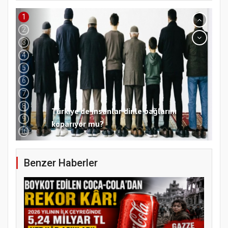
1
2
3
4
5
6
7
8
9
Samsun Atakum’da 15 Temmuz Programı
10
Benzer Haberler