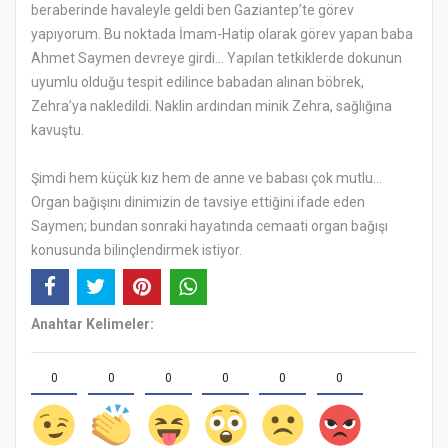
beraberinde havaleyle geldi ben Gaziantep’te görev
yapıyorum. Bu noktada İmam-Hatip olarak görev yapan baba
Ahmet Saymen devreye girdi… Yapılan tetkiklerde dokunun
uyumlu olduğu tespit edilince babadan alınan böbrek,
Zehra’ya nakledildi. Naklin ardından minik Zehra, sağlığına
kavuştu.
Şimdi hem küçük kız hem de anne ve babası çok mutlu…
Organ bağışını dinimizin de tavsiye ettiğini ifade eden
Saymen; bundan sonraki hayatında cemaati organ bağışı
konusunda bilinçlendirmek istiyor.
Anahtar Kelimeler:
0
0
0
0
0
0