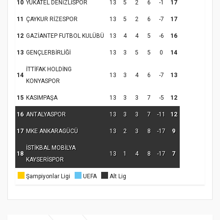
10
YUKATEL DENİZLİSPOR
13
5
2
6
-1
17
11
ÇAYKUR RİZESPOR
13
5
2
6
-7
17
12
GAZİANTEP FUTBOL KULÜBÜ
13
4
4
5
-6
16
13
GENÇLERBİRLİĞİ
13
3
5
5
0
14
İTTİFAK HOLDİNG
14
13
3
4
6
-7
13
KONYASPOR
15
KASIMPAŞA
13
3
3
7
-5
12
16
ANTALYASPOR
13
3
3
7
-11
12
17
MKE ANKARAGÜCÜ
13
2
3
8
-17
9
İSTİKBAL MOBİLYA
18
13
1
4
8
-17
7
KAYSERİSPOR
Şampiyonlar Ligi
UEFA
Alt Lig