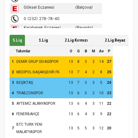
S.Lig
1.Lig
2.Lig Kırmızı
2.Lig Beyaz
Takımlar
O
G
B
M
Av
P
1
DEMİR GRUP SİVASSPOR
13
8
3
2
14
27
2
MEDİPOL BAŞAKŞEHİR FK
13
7
4
2
8
25
3
BEŞİKTAŞ
13
7
3
3
5
24
4
TRABZONSPOR
13
6
5
2
10
23
5
AYTEMİZ ALANYASPOR
13
6
4
3
11
22
6
FENERBAHÇE
13
6
4
3
9
22
BTC TURK YENİ
7
13
5
5
3
12
20
MALATYASPOR