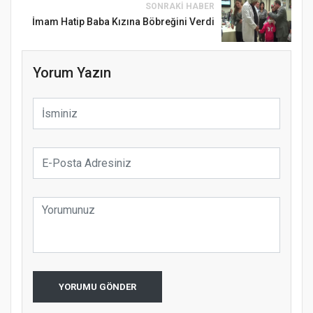
SONRAKI HABER
İmam Hatip Baba Kızına Böbreğini Verdi
Yorum Yazın
Samsun Atakum’da Ayasofya Camii
Etkinliği
Türkiye’de insanlar dinle bağlarını
YORUMU GÖNDER
koparıyor mu?