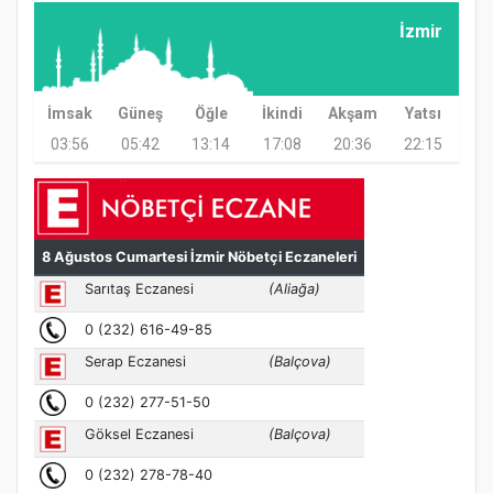
İzmir
Samsun Atakum’da Ayasofya Camii
Etkinliği
İmsak
Güneş
Öğle
İkindi
Akşam
Yatsı
03:56
05:42
13:14
17:08
20:36
22:15
Türkiye’de insanlar dinle bağlarını
koparıyor mu?