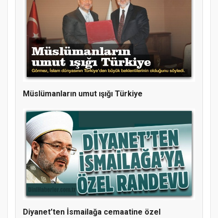
Müslümanların umut ışığı Türkiye
Diyanet’ten İsmailağa cemaatine özel