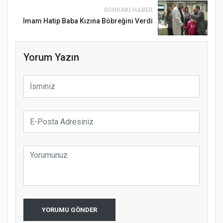
SONRAKI HABER
İmam Hatip Baba Kızına Böbreğini Verdi
Yorum Yazın
Samsun Atakum’da Ayasofya Camii
Etkinliği
Türkiye’de insanlar dinle bağlarını
YORUMU GÖNDER
koparıyor mu?