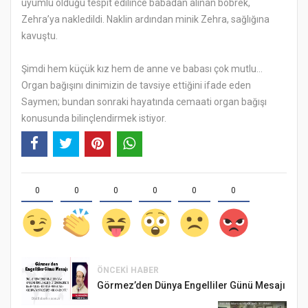
uyumlu olduğu tespit edilince babadan alınan böbrek,
Zehra’ya nakledildi. Naklin ardından minik Zehra, sağlığına
kavuştu.
Şimdi hem küçük kız hem de anne ve babası çok mutlu…
Organ bağışını dinimizin de tavsiye ettiğini ifade eden
Saymen; bundan sonraki hayatında cemaati organ bağışı
konusunda bilinçlendirmek istiyor.
0
0
0
0
0
0
ÖNCEKI HABER
Görmez’den Dünya Engelliler Günü Mesajı