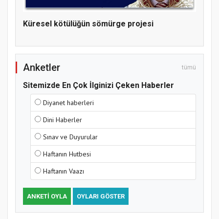
Hz. Peygamber ve Gençlik Konferansı
Küresel kötülüğün sömürge projesi
Anketler
tümü
Sitemizde En Çok İlginizi Çeken Haberler
Diyanet haberleri
Dini Haberler
Samsun Atakum’da Yaz Kur’an Kursu
Sınav ve Duyurular
Kapanış Programı
Haftanın Hutbesi
Haftanın Vaazı
ANKETI OYLA
OYLARI GÖSTER