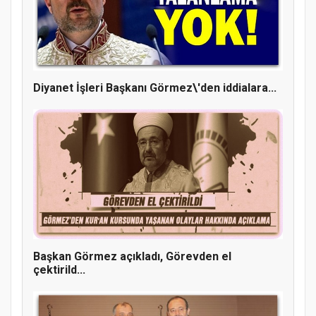
Diyanet İşleri Başkanı Görmez\'den iddialara...
Doğanyol'da Temel Dini Bilgiler Sınavı
Gerçekleştirildi
Başkan Görmez açıkladı, Görevden el
çektirild...