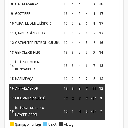
8
GALATASARAY
13
5
5
3
3
20
9
GÖZTEPE
13
4
5
4
-1
17
10
YUKATEL DENİZLİSPOR
13
5
2
6
-1
17
11
ÇAYKUR RİZESPOR
13
5
2
6
-7
17
12
GAZİANTEP FUTBOL KULÜBÜ
13
4
4
5
-6
16
13
GENÇLERBİRLİĞİ
13
3
5
5
0
14
İTTİFAK HOLDİNG
14
13
3
4
6
-7
13
KONYASPOR
15
KASIMPAŞA
13
3
3
7
-5
12
16
ANTALYASPOR
13
3
3
7
-11
12
17
MKE ANKARAGÜCÜ
13
2
3
8
-17
9
İSTİKBAL MOBİLYA
18
13
1
4
8
-17
7
KAYSERİSPOR
Şampiyonlar Ligi
UEFA
Alt Lig