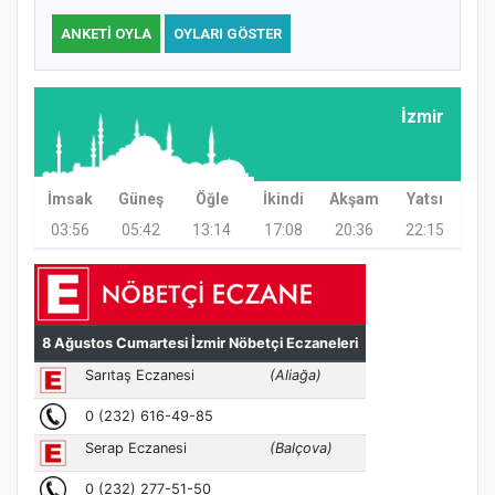
ANKETI OYLA
OYLARI GÖSTER
Samsun Atakum’da Ayasofya Camii
Etkinliği
İzmir
İmsak
Güneş
Öğle
İkindi
Akşam
Yatsı
03:56
05:42
13:14
17:08
20:36
22:15
Türkiye’de insanlar dinle bağlarını
koparıyor mu?