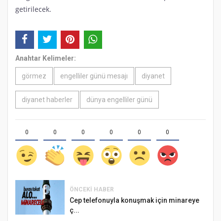
getirilecek.
Anahtar Kelimeler:
görmez
engelliler günü mesajı
diyanet
diyanet haberler
dünya engelliler günü
0
0
0
0
0
0
ÖNCEKI HABER
Cep telefonuyla konuşmak için minareye
ç...