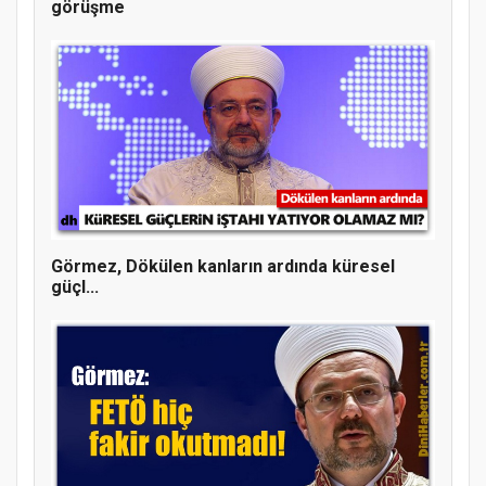
görüşme
MÜFTÜ ABULSELAM ÖZDERE’YE ZİYARET
Görmez, Dökülen kanların ardında küresel
güçl...