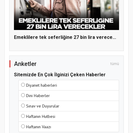
Hz. Peygamber ve Gençlik Konferansı
Emeklilere tek seferliğine 27 bin lira verece...
Anketler
tümü
Samsun Atakum’da Yaz Kur’an Kursu
Sitemizde En Çok İlginizi Çeken Haberler
Kapanış Programı
Diyanet haberleri
Dini Haberler
Sınav ve Duyurular
Haftanın Hutbesi
Haftanın Vaazı