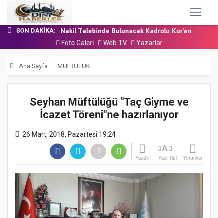
24 Temmuz 2026 - Cuma Hutbesi
7 Ağustos 2026 - Cuma Hutbesi
Nakil Talebinde Bulunacak Kadrolu Kur’an...
SON DAKIKA:
Aşçı Alımı (Kurum İçi) Sınavı (Sözlü) So...
Foto Galeri
Web TV
Yazarlar
31 Temmuz 2026 - Cuma Hutbesi
24 Temmuz 2026 - Cuma Hutbesi
Ana Sayfa
MÜFTÜLÜK
7 Ağustos 2026 - Cuma Hutbesi
Seyhan Müftülüğü ″Taç Giyme ve
İcazet Töreni″ne hazırlanıyor
26 Mart, 2018, Pazartesi 19:24
A
Yazdır
Yazı Tipi
Yorumlar