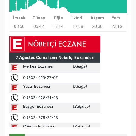
İmsak
Güneş
Öğle
İkindi
Akşam
Yatsı
03:56
05:42
13:14
17:08
20:36
22:15
MÜFTÜ ABULSELAM ÖZDERE’YE ZİYARET