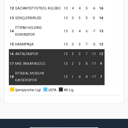
12
GAZİANTEP FUTBOL KULÜBÜ
13
4
4
5
-6
16
13
GENÇLERBİRLİĞİ
13
3
5
5
0
14
Samsun Atakum’da Ayasofya Camii
İTTİFAK HOLDİNG
14
13
3
4
6
-7
13
Etkinliği
Türkiye’de insanlar dinle bağlarını
KONYASPOR
koparıyor mu?
15
KASIMPAŞA
13
3
3
7
-5
12
16
ANTALYASPOR
13
3
3
7
-11
12
17
MKE ANKARAGÜCÜ
13
2
3
8
-17
9
İSTİKBAL MOBİLYA
18
13
1
4
8
-17
7
KAYSERİSPOR
Şampiyonlar Ligi
UEFA
Alt Lig