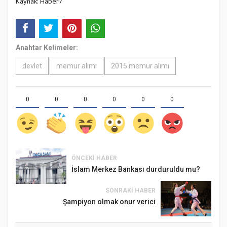
Kaynak: Haber7
Anahtar Kelimeler:
devlet
memur alımı
2015 memur alımı
0
0
0
0
0
0
ÖNCEKI HABER
İslam Merkez Bankası durduruldu mu?
SONRAKI HABER
Şampiyon olmak onur verici