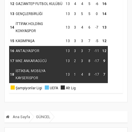
12
GAZİANTEP FUTBOL KULÜBÜ
13
4
4
5
-6
16
13
GENÇLERBİRLİĞİ
13
3
5
5
0
14
İTTİFAK HOLDİNG
14
13
3
4
6
-7
13
KONYASPOR
15
KASIMPAŞA
13
3
3
7
-5
12
16
ANTALYASPOR
13
3
3
7
-11
12
17
MKE ANKARAGÜCÜ
13
2
3
8
-17
9
İSTİKBAL MOBİLYA
18
13
1
4
8
-17
7
KAYSERİSPOR
Şampiyonlar Ligi
UEFA
Alt Lig
Ana Sayfa
GÜNCEL