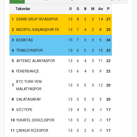
Takımlar
O
G
B
M
Av
P
1
DEMİR GRUP SİVASSPOR
13
8
3
2
14
27
2
MEDİPOL BAŞAKŞEHİR FK
13
7
4
2
8
25
3
BEŞİKTAŞ
13
7
3
3
5
24
4
TRABZONSPOR
13
6
5
2
10
23
5
AYTEMİZ ALANYASPOR
13
6
4
3
11
22
6
FENERBAHÇE
13
6
4
3
9
22
BTC TURK YENİ
7
13
5
5
3
12
20
MALATYASPOR
8
GALATASARAY
13
5
5
3
3
20
9
GÖZTEPE
13
4
5
4
-1
17
10
YUKATEL DENİZLİSPOR
13
5
2
6
-1
17
11
ÇAYKUR RİZESPOR
13
5
2
6
-7
17