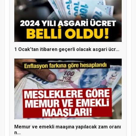
MÜFTÜ ABULSELAM ÖZDERE’YE ZİYARET
1 Ocak’tan itibaren geçerli olacak asgari ücr...
Hz. Peygamber ve Gençlik Konferansı
Memur ve emekli maaşına yapılacak zam oranı
n...