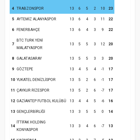
4
TRABZONSPOR
13
6
5
2
10
23
5
AYTEMİZ ALANYASPOR
13
6
4
3
11
22
6
FENERBAHÇE
13
6
4
3
9
22
Hz. Peygamber ve Gençlik Konferansı
BTC TURK YENİ
7
13
5
5
3
12
20
MALATYASPOR
8
GALATASARAY
13
5
5
3
3
20
9
GÖZTEPE
13
4
5
4
-1
17
10
YUKATEL DENİZLİSPOR
13
5
2
6
-1
17
11
ÇAYKUR RİZESPOR
13
5
2
6
-7
17
12
GAZİANTEP FUTBOL KULÜBÜ
13
4
4
5
-6
16
Samsun Atakum’da Yaz Kur’an Kursu
13
GENÇLERBİRLİĞİ
13
3
5
5
0
14
Kapanış Programı
İTTİFAK HOLDİNG
14
13
3
4
6
-7
13
KONYASPOR