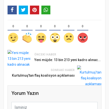
0
0
0
0
0
0
ÖNCEKI HABER
Yeni müjde: 13 bin 213 yeni kadro alınac...
SONRAKI HABER
Kurtulmuş'tan flaş koalisyon açıklaması
Yorum Yazın