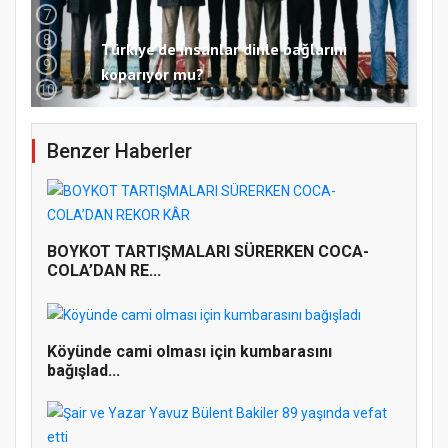
7
8
Türkiye’de insanlar dinle bağlarını
9
koparıyor mu?
10
Benzer Haberler
BOYKOT TARTIŞMALARI SÜRERKEN COCA-
COLA’DAN RE...
Samsun Atakum’da 15 Temmuz Programı
Köyünde cami olması için kumbarasını
bağışlad...