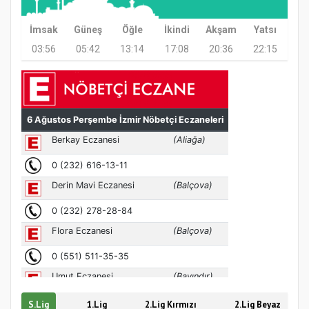
Etkinliği
İmsak
Güneş
Öğle
İkindi
Akşam
Yatsı
03:56
05:42
13:14
17:08
20:36
22:15
Türkiye’de insanlar dinle bağlarını
koparıyor mu?
S.Lig
1.Lig
2.Lig Kırmızı
2.Lig Beyaz