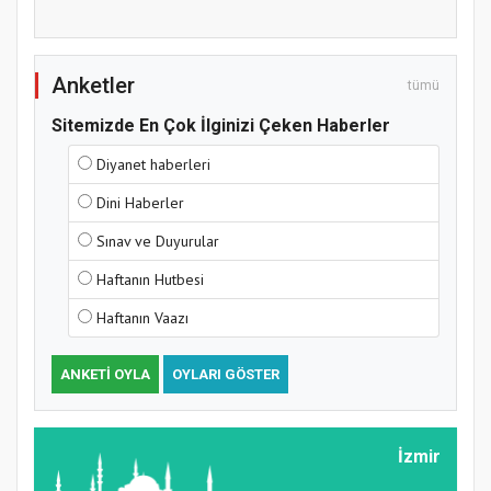
Anketler
tümü
Sitemizde En Çok İlginizi Çeken Haberler
Diyanet haberleri
Samsun Atakum’da Yaz Kur’an Kursu
Dini Haberler
Kapanış Programı
Sınav ve Duyurular
Haftanın Hutbesi
Haftanın Vaazı
ANKETI OYLA
OYLARI GÖSTER
İzmir
Samsun Atakum’da Ayasofya Camii