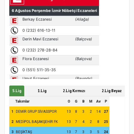
MÜFTÜ ABULSELAM ÖZDERE’YE ZİYARET
S.Lig
1.Lig
2.Lig Kırmızı
2.Lig Beyaz
Takımlar
O
G
B
M
Av
P
1
DEMİR GRUP SİVASSPOR
13
8
3
2
14
27
2
MEDİPOL BAŞAKŞEHİR FK
13
7
4
2
8
25
3
BEŞİKTAŞ
13
7
3
3
5
24