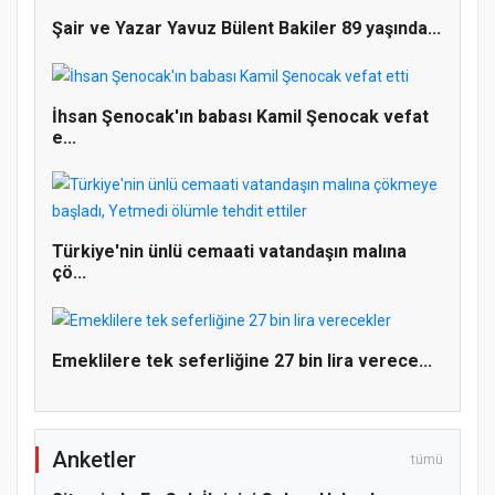
Şair ve Yazar Yavuz Bülent Bakiler 89 yaşında...
İhsan Şenocak'ın babası Kamil Şenocak vefat
e...
Türkiye'nin ünlü cemaati vatandaşın malına
çö...
Emeklilere tek seferliğine 27 bin lira verece...
Doğanyol'da Temel Dini Bilgiler Sınavı
Gerçekleştirildi
Anketler
tümü