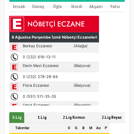
İmsak
Güneş
Öğle
İkindi
Akşam
Yatsı
MÜFTÜ ABULSELAM ÖZDERE’YE ZİYARET
S.Lig
1.Lig
2.Lig Kırmızı
2.Lig Beyaz
Takımlar
O
G
B
M
Av
P