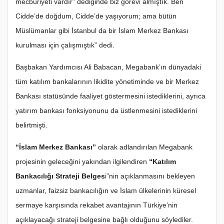
mecburiyeti vardır” dediğinde biz görevi almıştık. Ben
Cidde’de doğdum, Cidde’de yaşıyorum; ama bütün
Müslümanlar gibi İstanbul da bir İslam Merkez Bankası
kurulması için çalışmıştık” dedi.
Başbakan Yardımcısı Ali Babacan, Megabank’ın dünyadaki
tüm katılım bankalarının likidite yönetiminde ve bir Merkez
Bankası statüsünde faaliyet göstermesini istediklerini, ayrıca
yatırım bankası fonksiyonunu da üstlenmesini istediklerini
belirtmişti.
“İslam Merkez Bankası”
olarak adlandırılan Megabank
projesinin geleceğini yakından ilgilendiren
“Katılım
Bankacılığı Strateji Belges
i”nin açıklanmasını bekleyen
uzmanlar, faizsiz bankacılığın ve İslam ülkelerinin küresel
sermaye karşısında rekabet avantajının Türkiye’nin
açıklayacağı strateji belgesine bağlı olduğunu söylediler.