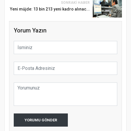
SONRAKI HABER
Yeni müjde: 13 bin 213 yeni kadro alınac...
Yorum Yazın
Samsun Atakum’da Ayasofya Camii
Etkinliği
Türkiye’de insanlar dinle bağlarını
koparıyor mu?
YORUMU GÖNDER