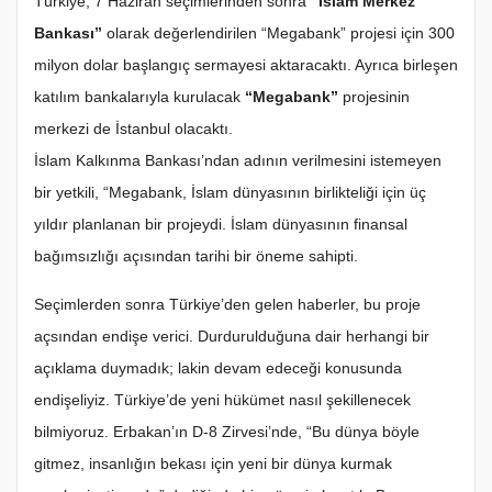
Türkiye, 7 Haziran seçimlerinden sonra
“İslam Merkez
Bankası”
olarak değerlendirilen “Megabank” projesi için 300
milyon dolar başlangıç sermayesi aktaracaktı. Ayrıca birleşen
katılım bankalarıyla kurulacak
“Megabank”
projesinin
merkezi de İstanbul olacaktı.
İslam Kalkınma Bankası’ndan adının verilmesini istemeyen
bir yetkili, “Megabank, İslam dünyasının birlikteliği için üç
yıldır planlanan bir projeydi. İslam dünyasının finansal
bağımsızlığı açısından tarihi bir öneme sahipti.
Seçimlerden sonra Türkiye’den gelen haberler, bu proje
açsından endişe verici. Durdurulduğuna dair herhangi bir
açıklama duymadık; lakin devam edeceği konusunda
endişeliyiz. Türkiye’de yeni hükümet nasıl şekillenecek
bilmiyoruz. Erbakan’ın D-8 Zirvesi’nde, “Bu dünya böyle
gitmez, insanlığın bekası için yeni bir dünya kurmak