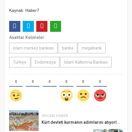
Kaynak: Haber7
Anahtar Kelimeler:
islam merkez bankası
banka
megabank
Türkiye
Endonezya
İslam Kalkınma Bankası
0
0
0
0
0
0
ÖNCEKI HABER
Kürt devleti kurmanın adımlarını atıyorl...