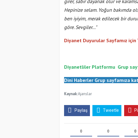
girer, sabır dayanak olur ve karams
Hepinize selam. Yoğun bakımda ols
ben iyiyim, merak edilecek bir dur
göre. Sevgiler..."
Diyanet Duyurular Sayfamız için
Diyanetliler Platformu
Gr
up say
Dini Haberler Gr
up sayfamıza kat
Kaynak:
Ajanslar
Paylaş
Tweetle
P
0
0
0