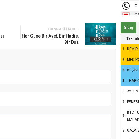
S.Lig
SONRAKI HABER
um’da Ayasofya Camii
sı
Her Güne Bir Ayet, Bir Hadis,
Takıml
nsanlar dinle bağlarını
Bir Dua
1
DEMİR
u?
2
MEDİP
3
BEŞİK
4
TRAB
5
AYTEM
6
FENER
BTC TU
7
MALAT
8
GALAT