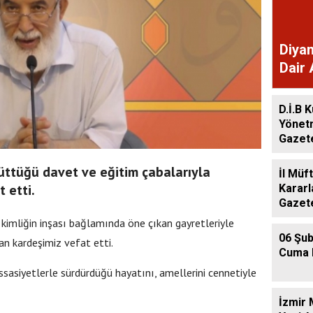
Diyan
Dair 
Gaze
D.İ.B K
Yönet
Gazet
üttüğü davet ve eğitim çabalarıyla
İl Müf
 etti.
Kararl
Gazet
 kimliğin inşası bağlamında öne çıkan gayretleriyle
06 Şub
n kardeşimiz vefat etti.
Cuma 
ssasiyetlerle sürdürdüğü hayatını, amellerini cennetiyle
İzmir 