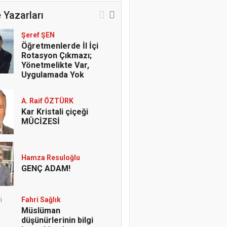
 Yazarları
Şeref ŞEN
Öğretmenlerde İl İçi
Rotasyon Çıkmazı;
Yönetmelikte Var,
Uygulamada Yok
A. Raif ÖZTÜRK
Kar Kristali çiçeği
MÛCİZESİ
Hamza Resuloğlu
GENÇ ADAM!
Fahri Sağlık
Müslüman
düşünürlerinin bilgi