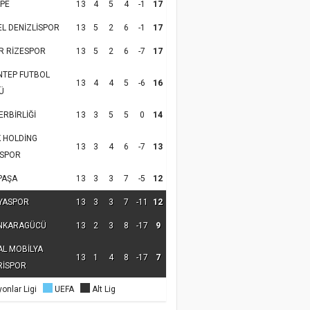
PE
13
4
5
4
-1
17
EL DENİZLİSPOR
13
5
2
6
-1
17
R RİZESPOR
13
5
2
6
-7
17
NTEP FUTBOL
13
4
4
5
-6
16
Ü
RBİRLİĞİ
13
3
5
5
0
14
K HOLDİNG
13
3
4
6
-7
13
SPOR
PAŞA
13
3
3
7
-5
12
YASPOR
13
3
3
7
-11
12
NKARAGÜCÜ
13
2
3
8
-17
9
AL MOBİLYA
13
1
4
8
-17
7
RİSPOR
onlar Ligi
UEFA
Alt Lig