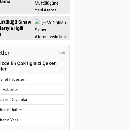
Atama
üftülüğü Sınavı
rıyla İlgili
u
tler
tümü
izde En Çok İlginizi Çeken
ler
yanet haberleri
ni Haberler
nav ve Duyurular
ftanın Hutbesi
ftanın Vaazı