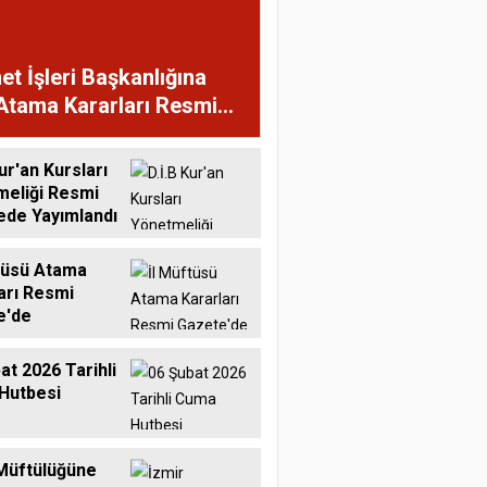
et İşleri Başkanlığına
Atama Kararları Resmi
te'de
ur'an Kursları
meliği Resmi
ede Yayımlandı
tüsü Atama
arı Resmi
e'de
at 2026 Tarihli
Hutbesi
Müftülüğüne