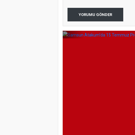
Samsun Ata
YORUMU GÖNDER
Programı