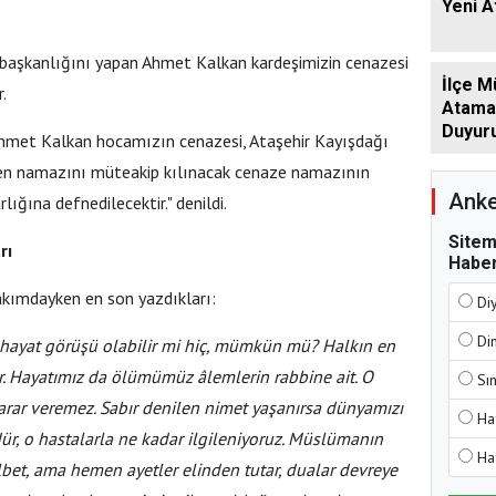
Yeni 
başkanlığını yapan Ahmet Kalkan kardeşimizin cenazesi
İlçe M
.
Atamala
Duyur
hmet Kalkan hocamızın cenazesi, Ataşehir Kayışdağı
en namazını müteakip kılınacak cenaze namazının
Anke
ğına defnedilecektir." denildi.
Sitem
rı
Haber
kımdayken en son yazdıkları:
Di
Di
 hayat görüşü olabilir mi hiç, mümkün mü? Halkın en
. Hayatımız da ölümümüz âlemlerin rabbine ait. O
Sı
zarar veremez. Sabır denilen nimet yaşanırsa dünyamızı
Ha
üdür, o hastalarla ne kadar ilgileniyoruz. Müslümanın
Ha
bet, ama hemen ayetler elinden tutar, dualar devreye