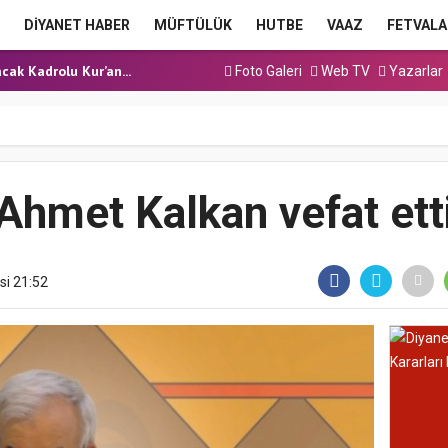
a Hutbesi
DİYANET HABER
MÜFTÜLÜK
HUTBE
VAAZ
FETVALA
 Hutbesi
cak Kadrolu Kur’an...
Foto Galeri
Web TV
Yazarlar
ınavı (Sözlü) So...
a Hutbesi
a Hutbesi
 Hutbesi
Ahmet Kalkan vefat ett
si 21:52