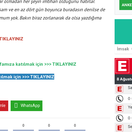
ar olmadan her şeyin imtihan olduğunu hatırlar.
ANKE
am ve en az dört gün boyunca buradasın denilse de
umum yok. Bakın biraz zorlanarak da olsa yazdığıma
 TIKLAYINIZ
İmsak
famıza katılmak için >>>
TIKLAYINIZ
ılmak için
>>>
TIKLAYINIZ
inle
WhatsApp
0
0
0