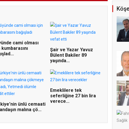
Köşe
ünde cami olması
n kumbarasını
Şair ve Yazar Yavuz
ışlad...
Bülent Bakiler 89
yaşında...
Emeklilere tek
seferliğine 27 bin lira
verece...
kiye'nin ünlü cemaati
andaşın malına çö...