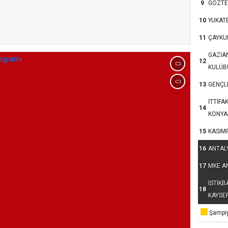
9
GÖZTE
kum’da 15 Temmuz
10
YUKAT
11
ÇAYKU
GAZİA
12
KULÜB
13
GENÇLE
İTTİFA
14
KONYA
15
KASIM
16
ANTAL
17
MKE A
İSTİKB
18
KAYSE
Şampiy