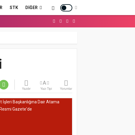
R
STK
DIĞER
i
A
Yazdır
Yazı Tipi
Yorumlar