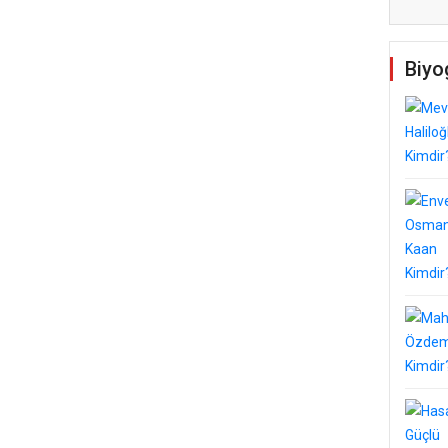
Biyo
Temel Dini Bilgiler Sınavı
ldi