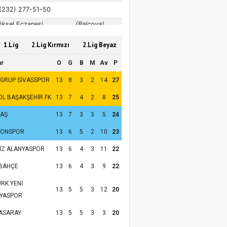
1.Lig
2.Lig Kırmızı
2.Lig Beyaz
ar
O
G
B
M
Av
P
 GRUP SİVASSPOR
13
8
3
2
14
27
OL BAŞAKŞEHİR FK
13
7
4
2
8
25
TAŞ
13
7
3
3
5
24
ZONSPOR
13
6
5
2
10
23
İZ ALANYASPOR
13
6
4
3
11
22
BAHÇE
13
6
4
3
9
22
RK YENİ
13
5
5
3
12
20
YASPOR
ASARAY
13
5
5
3
3
20