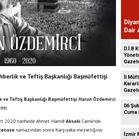
Diyan
Dair 
Gaze
D.İ.B K
Yönet
Gazet
hberlik ve Teftiş Başkanlığı Başmüfettişi
İl Müf
Kararl
Gazet
ik ve Teftiş Başkanlığı
Başmüfettiş
i Harun Özdemirci
06 Şub
tti.
Cuma 
art 2020 tarihinde Ahmet Hamdi
Akseki
Camii'nde
cenaze
namazından sonra Karşıyaka mezarlığına
İzmir 