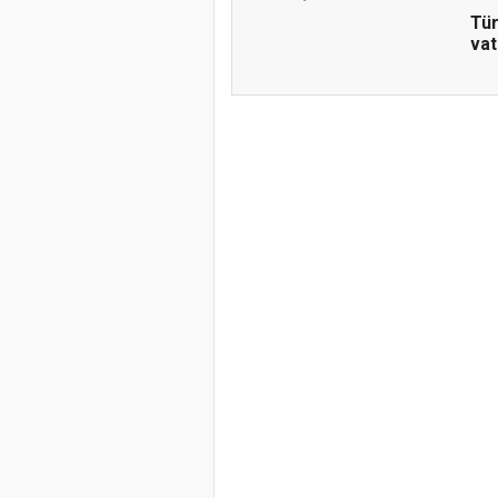
Tür
vat
Doğanyol'da 
Gerçekleştiri