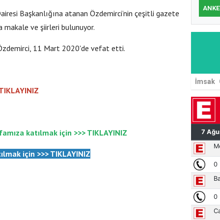
ANKE
airesi Başkanlığına atanan Özdemirci’nin çeşitli gazete
 makale ve şiirleri bulunuyor.
 Özdemirci, 11 Mart 2020'de vefat etti.
İmsak
 TIKLAYINIZ
famıza katılmak için >>>
TIKLAYINIZ
ılmak için
>>>
TIKLAYINIZ