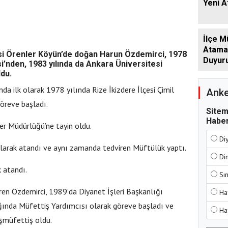
Yeni 
İlçe M
Atamala
çesi Örenler Köyün’de doğan Harun Özdemirci, 1978
Duyur
i’nden, 1983 yılında da Ankara Üniversitesi
ldu.
da ilk olarak 1978 yılında Rize İkizdere İlçesi Çimil
Anke
öreve başladı.
Sitem
Haber
er Müdürlüğü’ne tayin oldu.
Di
 olarak atandı ve aynı zamanda tedviren Müftülük yaptı.
Di
 atandı.
Sı
iren Özdemirci, 1989’da Diyanet İşleri Başkanlığı
Ha
ğında Müfettiş Yardımcısı olarak göreve başladı ve
Ha
şmüfettiş oldu.