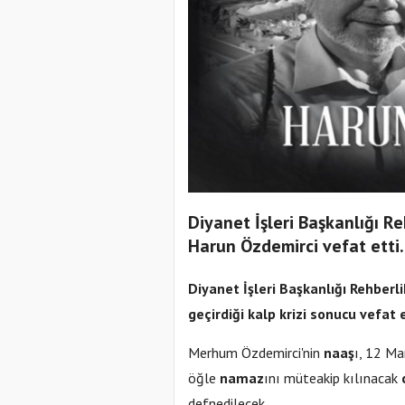
Diyanet İşleri Başkanlığı Re
Harun Özdemirci vefat etti.
Diyanet
İşleri Başkanlığı Rehberl
geçirdiği kalp krizi sonucu vefat e
Merhum Özdemirci'nin
naaş
ı, 12 M
öğle
namaz
ını müteakip kılınacak
defnedilecek.