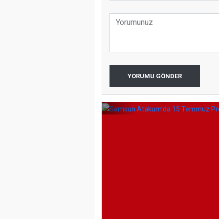
Samsun Ata
YORUMU GÖNDER
Programı