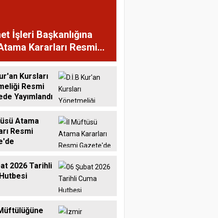
et İşleri Başkanlığına
Atama Kararları Resmi
te'de
ur'an Kursları
meliği Resmi
ede Yayımlandı
tüsü Atama
arı Resmi
e'de
at 2026 Tarihli
Hutbesi
Müftülüğüne