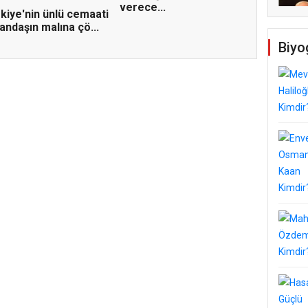
verece...
kiye'nin ünlü cemaati
andaşın malına çö...
Biyo
Temel Dini Bilgiler Sınavı
ldi