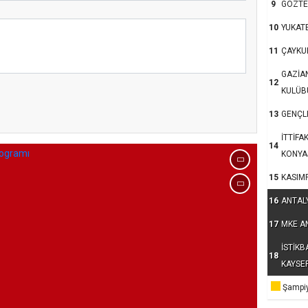
9
GÖZTE
10
YUKAT
11
ÇAYKU
GAZİA
12
KULÜB
kum’da 15 Temmuz
13
GENÇLE
İTTİFA
14
KONYA
15
KASIM
16
ANTAL
17
MKE A
İSTİKB
18
KAYSE
Şampiy