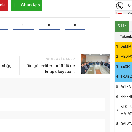
inle
WhatsApp
0
0
0
S.Lig
Takıml
1
DEMİR
2
MEDİP
SONRAKI HABER
um’da Ayasofya Camii
anlığı,
Din görevlileri müftülükte
3
BEŞİK
nsanlar dinle bağlarını
kitap okuyaca...
4
TRAB
u?
5
AYTEM
6
FENER
BTC TU
7
MALAT
8
GALAT