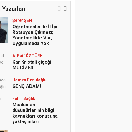
 Yazarları
Şeref ŞEN
Öğretmenlerde İl İçi
Rotasyon Çıkmazı;
Yönetmelikte Var,
Uygulamada Yok
A. Raif ÖZTÜRK
Kar Kristali çiçeği
MÛCİZESİ
Hamza Resuloğlu
GENÇ ADAM!
Fahri Sağlık
Müslüman
düşünürlerinin bilgi
kaynakları konusuna
yaklaşımları