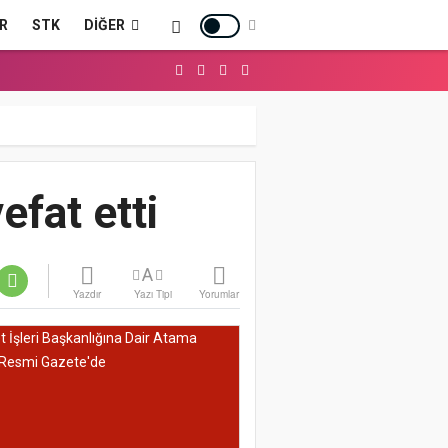
R
STK
DIĞER
fat etti
A
Yazdır
Yazı Tipi
Yorumlar