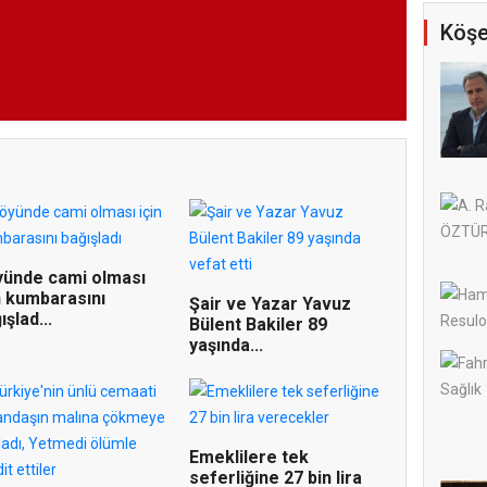
Köşe
ünde cami olması
n kumbarasını
Şair ve Yazar Yavuz
ışlad...
Bülent Bakiler 89
yaşında...
Emeklilere tek
seferliğine 27 bin lira