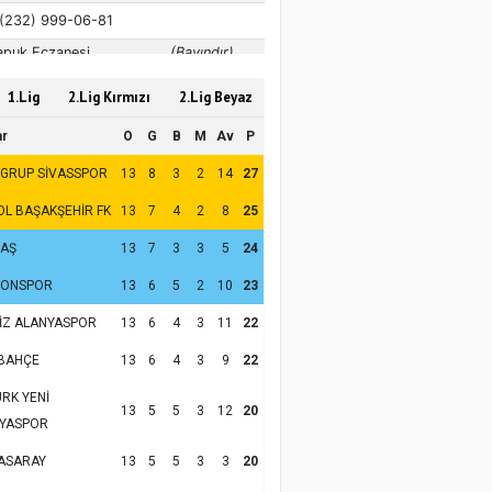
1.Lig
2.Lig Kırmızı
2.Lig Beyaz
ar
O
G
B
M
Av
P
 GRUP SİVASSPOR
13
8
3
2
14
27
OL BAŞAKŞEHİR FK
13
7
4
2
8
25
TAŞ
13
7
3
3
5
24
ZONSPOR
13
6
5
2
10
23
İZ ALANYASPOR
13
6
4
3
11
22
BAHÇE
13
6
4
3
9
22
RK YENİ
13
5
5
3
12
20
YASPOR
ASARAY
13
5
5
3
3
20