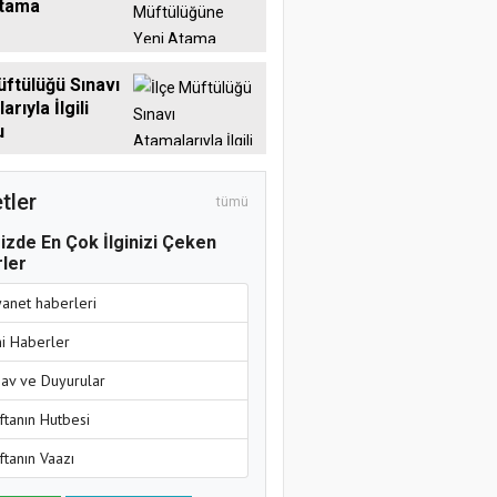
Atama
üftülüğü Sınavı
rıyla İlgili
u
tler
tümü
izde En Çok İlginizi Çeken
ler
yanet haberleri
ni Haberler
nav ve Duyurular
ftanın Hutbesi
ftanın Vaazı