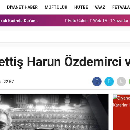
a Hutbesi
DİYANET HABER
MÜFTÜLÜK
HUTBE
VAAZ
FETVALA
 Hutbesi
cak Kadrolu Kur’an...
Foto Galeri
Web TV
Yazarlar
ınavı (Sözlü) So...
a Hutbesi
a Hutbesi
 Hutbesi
ttiş Harun Özdemirci ve
a 22:57