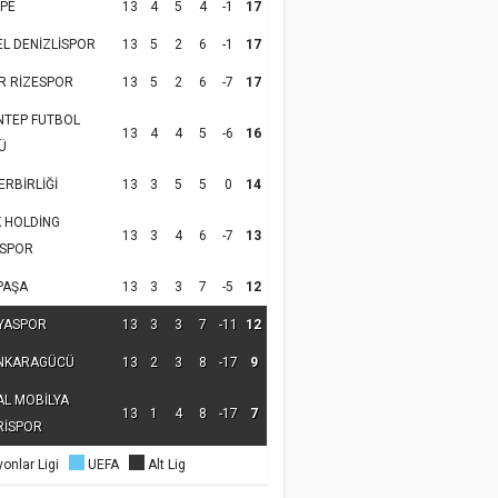
PE
13
4
5
4
-1
17
EL DENİZLİSPOR
13
5
2
6
-1
17
R RİZESPOR
13
5
2
6
-7
17
NTEP FUTBOL
13
4
4
5
-6
16
Ü
RBİRLİĞİ
13
3
5
5
0
14
K HOLDİNG
13
3
4
6
-7
13
SPOR
PAŞA
13
3
3
7
-5
12
YASPOR
13
3
3
7
-11
12
NKARAGÜCÜ
13
2
3
8
-17
9
AL MOBİLYA
13
1
4
8
-17
7
RİSPOR
onlar Ligi
UEFA
Alt Lig