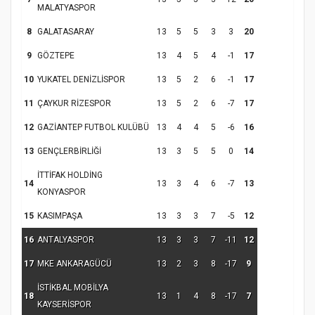
MALATYASPOR
8
GALATASARAY
13
5
5
3
3
20
9
GÖZTEPE
13
4
5
4
-1
17
10
YUKATEL DENİZLİSPOR
13
5
2
6
-1
17
11
ÇAYKUR RİZESPOR
13
5
2
6
-7
17
12
GAZİANTEP FUTBOL KULÜBÜ
13
4
4
5
-6
16
13
GENÇLERBİRLİĞİ
13
3
5
5
0
14
İTTİFAK HOLDİNG
14
13
3
4
6
-7
13
KONYASPOR
15
KASIMPAŞA
13
3
3
7
-5
12
16
ANTALYASPOR
13
3
3
7
-11
12
17
MKE ANKARAGÜCÜ
13
2
3
8
-17
9
İSTİKBAL MOBİLYA
18
13
1
4
8
-17
7
KAYSERİSPOR