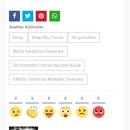
Anahtar Kelimeler:
Sinop
Kitap Oku-Yorum
Din görevlileri
Müftü Yardımcısı Söylemez
Din Hizmetleri Uzmanı Nurettin Küçük
İl Müftü Yardımcısı Abdullah Söylemez
0
0
0
0
0
0