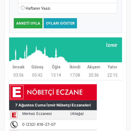
Haftanın Vaazı
ANKETI OYLA
OYLARI GÖSTER
Samsun Atakum’da Ayasofya Camii
Etkinliği
İzmir
İmsak
Güneş
Öğle
İkindi
Akşam
Yatsı
03:56
05:42
13:14
17:08
20:36
22:15
Türkiye’de insanlar dinle bağlarını
koparıyor mu?