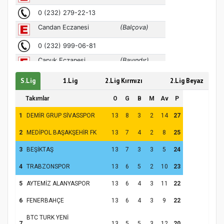
S.Lig
1.Lig
2.Lig Kırmızı
2.Lig Beyaz
Takımlar
O
G
B
M
Av
P
1
DEMİR GRUP SİVASSPOR
13
8
3
2
14
27
2
MEDİPOL BAŞAKŞEHİR FK
13
7
4
2
8
25
3
BEŞİKTAŞ
13
7
3
3
5
24
4
TRABZONSPOR
13
6
5
2
10
23
5
AYTEMİZ ALANYASPOR
13
6
4
3
11
22
6
FENERBAHÇE
13
6
4
3
9
22
BTC TURK YENİ
7
13
5
5
3
12
20