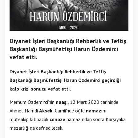
Diyanet İşleri Başkanlığı Rehberlik ve Teftiş
Başkanlığı Başmüfettişi Harun Özdemirci
vefat etti.
Diyanet
İşleri Başkanlığı Rehberlik ve Teftiş
Başkanlığı
Başmüfettiş
i Harun Özdemirci geçirdiği
kalp krizi sonucu vefat etti.
Merhum Özdemirci'nin
naaş
ı, 12 Mart 2020 tarihinde
Ahmet Hamdi
Akseki
Camii'nde öğle
namaz
ını
müteakip kılınacak
cenaze
namazından sonra Karşıyaka
mezarlığına defnedilecek.