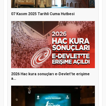
07 Kasım 2025 Tarihli Cuma Hutbesi
MÜFTÜ ABULSELAM ÖZDERE’YE ZİYARET
2026 Hac kura sonuçları e-Devlet'te erişime
a...