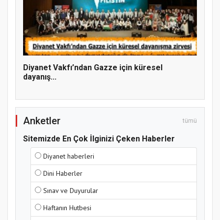
Hz. Peygamber ve Gençlik Konferansı
Diyanet Vakfı’ndan Gazze için küresel
dayanış...
Anketler
tümü
Sitemizde En Çok İlginizi Çeken Haberler
Samsun Atakum’da Yaz Kur’an Kursu
Diyanet haberleri
Kapanış Programı
Dini Haberler
Sınav ve Duyurular
Haftanın Hutbesi