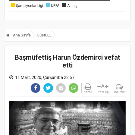
Şampiyonlar Ligi
UEFA
Alt Lig
Ana Sayfa
GÜNCEL
Başmüfettiş Harun Özdemirci vefat
etti
11 Mart, 2020, Çarşamba 22:57
A
Yazdır
Yazı Tipi
Yorumlar