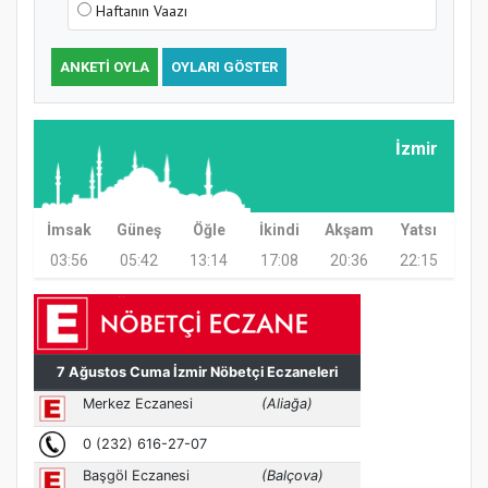
Haftanın Vaazı
ANKETI OYLA
OYLARI GÖSTER
Samsun Atakum’da Ayasofya Camii
Etkinliği
İzmir
İmsak
Güneş
Öğle
İkindi
Akşam
Yatsı
03:56
05:42
13:14
17:08
20:36
22:15
Türkiye’de insanlar dinle bağlarını
koparıyor mu?