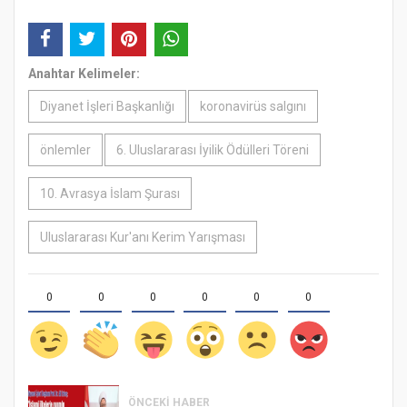
Anahtar Kelimeler:
Diyanet İşleri Başkanlığı
koronavirüs salgını
önlemler
6. Uluslararası İyilik Ödülleri Töreni
10. Avrasya İslam Şurası
Uluslararası Kur'anı Kerim Yarışması
0
0
0
0
0
0
ÖNCEKI HABER