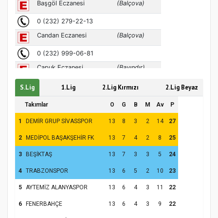
S.Lig
1.Lig
2.Lig Kırmızı
2.Lig Beyaz
Takımlar
O
G
B
M
Av
P
1
DEMİR GRUP SİVASSPOR
13
8
3
2
14
27
2
MEDİPOL BAŞAKŞEHİR FK
13
7
4
2
8
25
3
BEŞİKTAŞ
13
7
3
3
5
24
4
TRABZONSPOR
13
6
5
2
10
23
5
AYTEMİZ ALANYASPOR
13
6
4
3
11
22
6
FENERBAHÇE
13
6
4
3
9
22