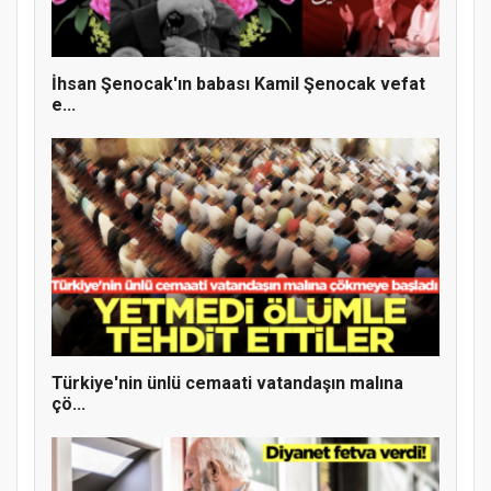
İhsan Şenocak'ın babası Kamil Şenocak vefat
e...
MÜFTÜ ABULSELAM ÖZDERE’YE ZİYARET
Türkiye'nin ünlü cemaati vatandaşın malına
çö...