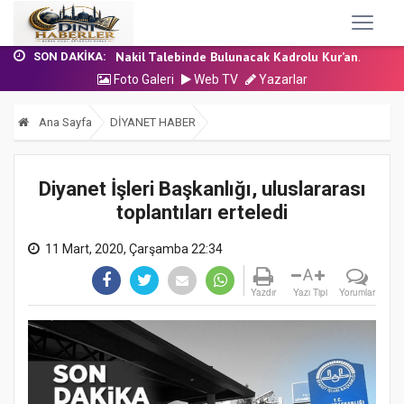
24 Temmuz 2026 - Cuma Hutbesi
7 Ağustos 2026 - Cuma Hutbesi
Nakil Talebinde Bulunacak Kadrolu Kur’an...
SON DAKIKA:
Aşçı Alımı (Kurum İçi) Sınavı (Sözlü) So...
Foto Galeri
Web TV
Yazarlar
31 Temmuz 2026 - Cuma Hutbesi
24 Temmuz 2026 - Cuma Hutbesi
Ana Sayfa
DİYANET HABER
7 Ağustos 2026 - Cuma Hutbesi
Diyanet İşleri Başkanlığı, uluslararası
toplantıları erteledi
11 Mart, 2020, Çarşamba 22:34
A
Yazdır
Yazı Tipi
Yorumlar