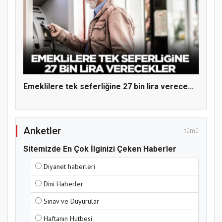
Hz. Peygamber ve Gençlik Konferansı
Emeklilere tek seferliğine 27 bin lira verece...
Anketler
tümü
Samsun Atakum’da Yaz Kur’an Kursu
Sitemizde En Çok İlginizi Çeken Haberler
Kapanış Programı
Diyanet haberleri
Dini Haberler
Sınav ve Duyurular
Haftanın Hutbesi