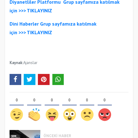
Diyanetliler Platformu
Gr
up sayfamıza katılmak
için >>>
TIKLAYINIZ
Dini Haberler Gr
up sayfamıza katılmak
için
>>>
TIKLAYINIZ
Kaynak:
Ajanslar
0
0
0
0
0
0
ÖNCEKI HABER