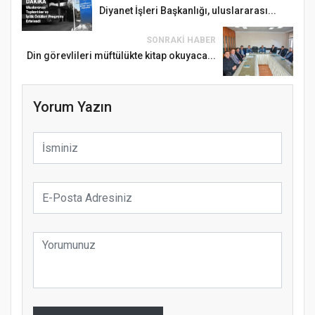
Diyanet İşleri Başkanlığı, uluslararası...
SONRAKI HABER
Din görevlileri müftülükte kitap okuyaca...
Yorum Yazın
Samsun Atakum’da Ayasofya Camii
Etkinliği