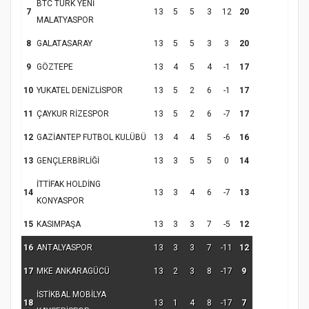
BTC TURK YENİ
7
13
5
5
3
12
20
MALATYASPOR
8
GALATASARAY
13
5
5
3
3
20
9
GÖZTEPE
13
4
5
4
-1
17
10
YUKATEL DENİZLİSPOR
13
5
2
6
-1
17
11
ÇAYKUR RİZESPOR
13
5
2
6
-7
17
12
GAZİANTEP FUTBOL KULÜBÜ
13
4
4
5
-6
16
13
GENÇLERBİRLİĞİ
13
3
5
5
0
14
İTTİFAK HOLDİNG
14
13
3
4
6
-7
13
KONYASPOR
15
KASIMPAŞA
13
3
3
7
-5
12
16
ANTALYASPOR
13
3
3
7
-11
12
17
MKE ANKARAGÜCÜ
13
2
3
8
-17
9
İSTİKBAL MOBİLYA
18
13
1
4
8
-17
7