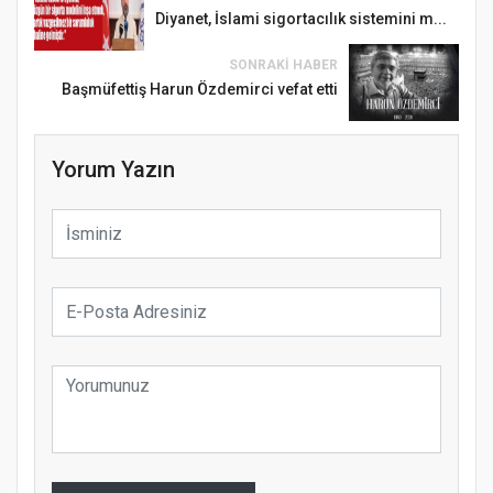
Diyanet, İslami sigortacılık sistemini m...
SONRAKI HABER
Başmüfettiş Harun Özdemirci vefat etti
Yorum Yazın
Samsun Atakum’da Ayasofya Camii
Etkinliği