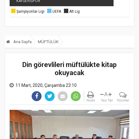
KAYSERİSPOR
Şampiyonlar Ligi
UEFA
Alt Lig
Ana Sayfa
MÜFTÜLÜK
Din görevlileri müftülükte kitap
okuyacak
11 Mart, 2020, Çarşamba 23:10
A
Yazdır
Yazı Tipi
Yorumlar