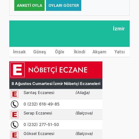
ANKETI OYLA
OYLARI GÖSTER
İzmir
İmsak
Güneş
Öğle
İkindi
Akşam
Yatsı
MÜFTÜ ABULSELAM ÖZDERE’YE ZİYARET