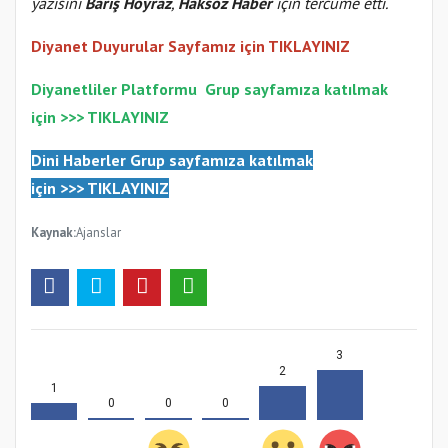
yazısını
Barış Hoyraz
,
Haksöz Haber
için tercüme etti.
Diyanet Duyurular Sayfamız için TIKLAYINIZ
Diyanetliler Platformu
Gr
up sayfamıza katılmak
için >>>
TIKLAYINIZ
Dini Haberler Gr
up sayfamıza katılmak
için
>>>
TIKLAYINIZ
Kaynak:
Ajanslar
3
2
1
0
0
0