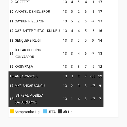
9
GÖZTEPE
13
4
5
4
-1
17
10
YUKATEL DENİZLİSPOR
13
5
2
6
-1
17
11
ÇAYKUR RİZESPOR
13
5
2
6
-7
17
12
GAZİANTEP FUTBOL KULÜBÜ
13
4
4
5
-6
16
13
GENÇLERBİRLİĞİ
13
3
5
5
0
14
İTTİFAK HOLDİNG
Samsun Atakum’da Ayasofya Camii
14
13
3
4
6
-7
13
KONYASPOR
Etkinliği
Türkiye’de insanlar dinle bağlarını
koparıyor mu?
15
KASIMPAŞA
13
3
3
7
-5
12
16
ANTALYASPOR
13
3
3
7
-11
12
17
MKE ANKARAGÜCÜ
13
2
3
8
-17
9
İSTİKBAL MOBİLYA
18
13
1
4
8
-17
7
KAYSERİSPOR
Şampiyonlar Ligi
UEFA
Alt Lig