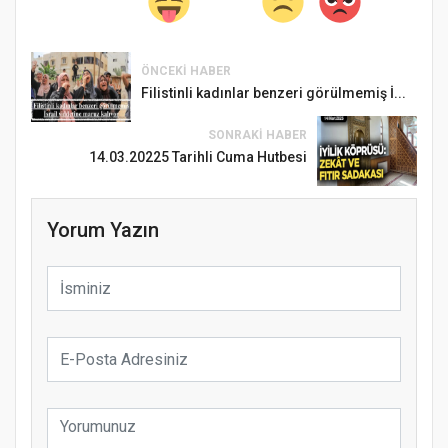
ÖNCEKI HABER
Filistinli kadınlar benzeri görülmemiş İ...
SONRAKI HABER
14.03.20225 Tarihli Cuma Hutbesi
Yorum Yazın
Samsun Atakum’da Ayasofya Camii
Etkinliği
Türkiye’de insanlar dinle bağlarını
koparıyor mu?