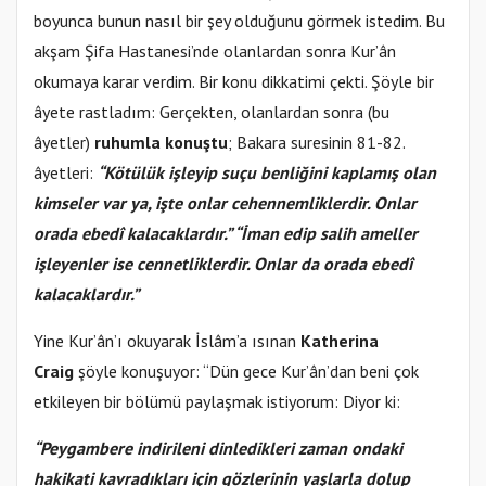
boyunca bunun nasıl bir şey olduğunu görmek istedim. Bu
akşam Şifa Hastanesi’nde olanlardan sonra Kur’ân
okumaya karar verdim. Bir konu dikkatimi çekti. Şöyle bir
âyete rastladım: Gerçekten, olanlardan sonra (bu
âyetler)
ruhumla konuştu
; Bakara suresinin 81-82.
âyetleri:
“Kötülük işleyip suçu benliğini kaplamış olan
kimseler var ya, işte onlar cehennemliklerdir. Onlar
orada ebedî kalacaklardır.” “İman edip salih ameller
işleyenler ise cennetliklerdir. Onlar da orada ebedî
kalacaklardır.”
Yine Kur’ân’ı okuyarak İslâm’a ısınan
Katherina
Craig
şöyle konuşuyor: “Dün gece Kur’ân’dan beni çok
etkileyen bir bölümü paylaşmak istiyorum: Diyor ki:
“Peygambere indirileni dinledikleri zaman ondaki
hakikati kavradıkları için gözlerinin yaşlarla dolup