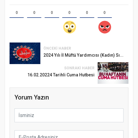
0
0
0
0
0
0
ÖNCEKI HABER
2024 Yılı İl Müftü Yardımcısı (Kadın) Sı...
SONRAKI HABER
16.02.20224 Tarihli Cuma Hutbesi
Yorum Yazın
Samsun Atakum’da Ayasofya Camii
Etkinliği
Türkiye’de insanlar dinle bağlarını
koparıyor mu?