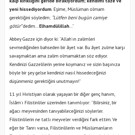
kalp kırıklığını geride bırakıyordum; kendimi taze ve
yeni hissediyordum
. Eşime, Müslüman olmam
gerektiğini söyledim;
“Lütfen beni bugün camiye
götür”
dedim…
Elhamdülillah
…”
Abbey Gazze için diyor ki: “Allah’ın zalimleri
sevmediğinden bahseden bir âyet var. Bu âyet zulme karşı
savaşmaktan ama zalim olmamaktan söz ediyor.
Kendinizi Gazzelilerin yerine koymanız ve sizin başınıza
böyle bir şey gelse kendinizi nasıl hissedeceğinizi
düşünmeniz gerektiğini unutmayın!”
11 yıl Hıristiyan olarak yaşayan bir diğer genç hanım,
İslâm’ı Filistinliler üzerinden tanımlıyor: “Bilirsiniz, bir
ağacı meyvesinden tanıyabileceğinizi söylerler.
Filistinlilerin ne tatlı meyveler verdiğini fark ettim. Ve
eğer bir Tanrı varsa, Filistinlilerin ve Müslümanların