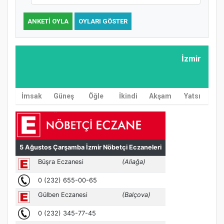
ANKETI OYLA
OYLARI GÖSTER
İzmir
İmsak
Güneş
Öğle
İkindi
Akşam
Yatsı
MÜFTÜ ABULSELAM ÖZDERE’YE ZİYARET