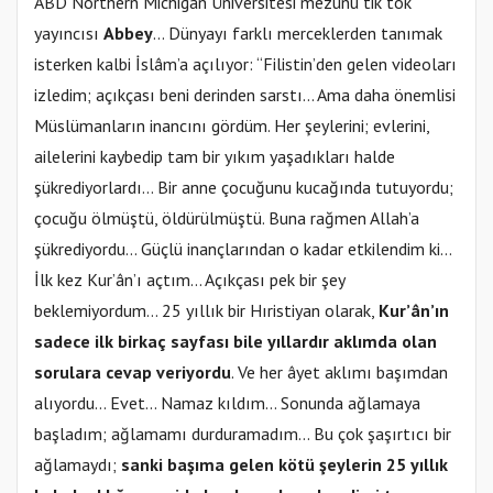
ABD Northern Michigan Üniversitesi mezunu tik tok
yayıncısı
Abbey
… Dünyayı farklı merceklerden tanımak
isterken kalbi İslâm’a açılıyor: “Filistin’den gelen videoları
izledim; açıkçası beni derinden sarstı… Ama daha önemlisi
Müslümanların inancını gördüm. Her şeylerini; evlerini,
ailelerini kaybedip tam bir yıkım yaşadıkları halde
şükrediyorlardı… Bir anne çocuğunu kucağında tutuyordu;
çocuğu ölmüştü, öldürülmüştü. Buna rağmen Allah’a
şükrediyordu… Güçlü inançlarından o kadar etkilendim ki…
İlk kez Kur’ân’ı açtım… Açıkçası pek bir şey
beklemiyordum… 25 yıllık bir Hıristiyan olarak,
Kur’ân’ın
sadece ilk birkaç sayfası bile yıllardır aklımda olan
sorulara cevap veriyordu
. Ve her âyet aklımı başımdan
alıyordu… Evet... Namaz kıldım… Sonunda ağlamaya
başladım; ağlamamı durduramadım… Bu çok şaşırtıcı bir
ağlamaydı;
sanki başıma gelen kötü şeylerin 25 yıllık