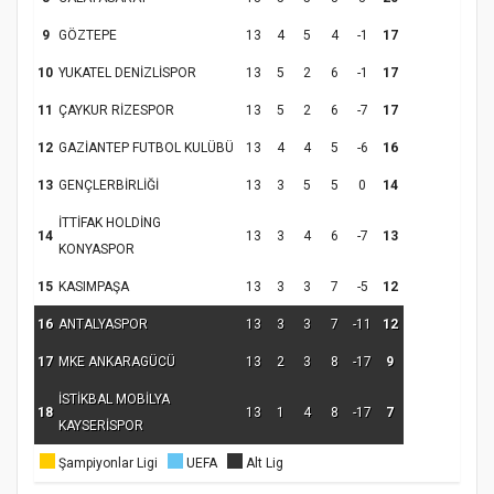
Samsun Atakum’da Yaz Kur’an Kursu
Kapanış Programı
9
GÖZTEPE
13
4
5
4
-1
17
10
YUKATEL DENİZLİSPOR
13
5
2
6
-1
17
11
ÇAYKUR RİZESPOR
13
5
2
6
-7
17
12
GAZİANTEP FUTBOL KULÜBÜ
13
4
4
5
-6
16
13
GENÇLERBİRLİĞİ
13
3
5
5
0
14
İTTİFAK HOLDİNG
14
13
3
4
6
-7
13
KONYASPOR
15
KASIMPAŞA
13
3
3
7
-5
12
Samsun Atakum’da Ayasofya Camii
Etkinliği
Türkiye’de insanlar dinle bağlarını
16
ANTALYASPOR
13
3
3
7
-11
12
koparıyor mu?
17
MKE ANKARAGÜCÜ
13
2
3
8
-17
9
İSTİKBAL MOBİLYA
18
13
1
4
8
-17
7
KAYSERİSPOR
Şampiyonlar Ligi
UEFA
Alt Lig