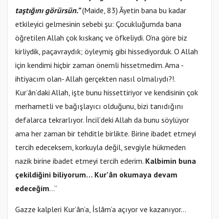
taştığını görürsün.”
(Maide, 83) Âyetin bana bu kadar
etkileyici gelmesinin sebebi şu: Çocukluğumda bana
öğretilen Allah çok kıskanç ve öfkeliydi. O’na göre biz
kirliydik, paçavraydık; öyleymiş gibi hissediyorduk. O Allah
için kendimi hiçbir zaman önemli hissetmedim. Ama -
ihtiyacım olan- Allah gerçekten nasıl olmalıydı?!.
Kur’ân’daki Allah, işte bunu hissettiriyor ve kendisinin çok
merhametli ve bağışlayıcı olduğunu, bizi tanıdığını
defalarca tekrarlıyor. İncil’deki Allah da bunu söylüyor
ama her zaman bir tehditle birlikte. Birine ibadet etmeyi
tercih edeceksem, korkuyla değil, sevgiyle hükmeden
nazik birine ibadet etmeyi tercih ederim.
Kalbimin buna
çekildiğini biliyorum… Kur’ân okumaya devam
edeceğim
…”
Gazze kalpleri Kur’ân’a, İslâm’a açıyor ve kazanıyor…