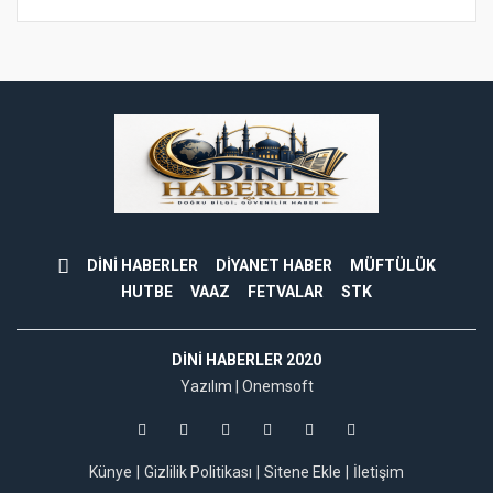
DİNİ HABERLER
DİYANET HABER
MÜFTÜLÜK
HUTBE
VAAZ
FETVALAR
STK
DINI HABERLER 2020
Yazılım |
Onemsoft
Künye
Gizlilik Politikası
Sitene Ekle
İletişim