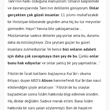
Tanrı’nın halkı olduğuna inanıyorum. Onların kalplerinde
ve davranışlarında Tanrı’nın delillerini görüyorum.
Onlar
gerçekten çok güzel insanlar
. 11 yılımı muhafazakâr
bir Hıristiyan kilisesinde geçirdim ama hiç bu tür meyveler
görmedim. Hayır! Yanına bile yaklaşamazlar…
Müslümanlar sadece dinlerini yaşıyorlar ama bu, durumu
daha da kötüleştiriyor. Zira şeytani güçler bu güzel
insanlara zulmediyorlar. Ve bence
bizi onların adaleti
için daha çok savaşmaya iten şey de bu
. Çünkü
onlar
bunu hak ediyorlar
ve onlar yanlış bir şey yapmadılar…”
Filistin’de İsrail katliamı başlayınca Kur’ân’ı okuma
ihtiyacı duyan ABD’li
Alison
hanımefendi Kur’ân’dan nasıl
etkilendiğini şöyle anlatıyor: “Filistin’de bu olaylar
başladıktan sonra İslâm hakkında bilgi edinmek istedim.
Hiç dindar değildim. Sadece merak ettim. Bana İslâm
hakkında bir sürü yalan söylenmişti. Ben de hayatım