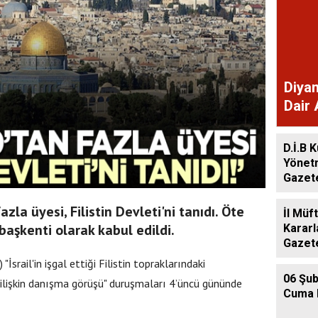
Diyan
Dair 
Gaze
D.İ.B K
Yönet
Gazet
la üyesi, Filistin Devleti'ni tanıdı. Öte
İl Müf
başkenti olarak kabul edildi.
Kararl
Gazet
İsrail'in işgal ettiği Filistin topraklarındaki
06 Şub
ilişkin danışma görüşü" duruşmaları 4’üncü gününde
Cuma 