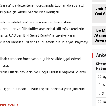
ş Sarayı'nda düzenlenen duruşmada Lübnan da söz aldı.
İzmir 
yükelçisi Abdel Sattar Issa konuştu.
Yeni 
 halkına adalet sağlanması için yardımcı olma
srailliler ve Filistinliler arasındaki ikili müzakerelerin
İlçe M
ümanla’ UAD'den BM Genel Kurulu'na tavsiye kararı
Atamala
Duyur
, ister kamusal ister özel düzeyde olsun, siyasi kaymayı
Anke
 ilhak etmeden önce yasa dışı bir şekilde işgal ederek
Sitem
n Issa,
Haber
inin Filistin devletini ve Doğu Kudüs'ü başkenti olarak
Di
Di
l, işgal altındaki Filistin topraklarındaki yerleşimlerini
Sı
Ha
 TIKLAYINIZ