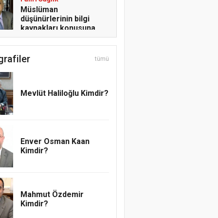
Müslüman
düşünürlerinin bilgi
kaynakları konusuna
yaklaşımları
grafiler
tümü
Şerafettin Özdemir
O MÜBAREK BAYRAK,
İŞTE BU BAYRAK!
Mevlüt Haliloğlu Kimdir?
Mesut Cihat
ADAMLIĞIN SENDE
KALSIN
Enver Osman Kaan
Kimdir?
Emrah Topcu
Pervanenin Yolculuğu
Mahmut Özdemir
Kimdir?
Abdullatif Acar