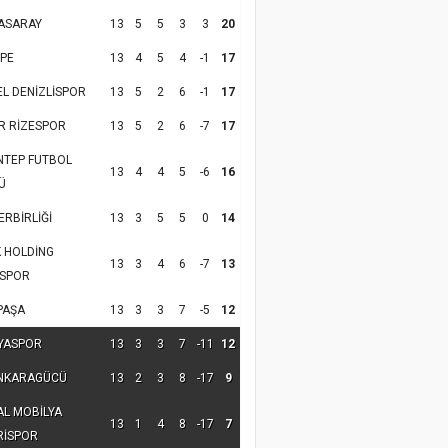
ASARAY
13
5
5
3
3
20
PE
13
4
5
4
-1
17
EL DENİZLİSPOR
13
5
2
6
-1
17
R RİZESPOR
13
5
2
6
-7
17
NTEP FUTBOL
13
4
4
5
-6
16
Ü
RBİRLİĞİ
13
3
5
5
0
14
K HOLDİNG
13
3
4
6
-7
13
SPOR
PAŞA
13
3
3
7
-5
12
YASPOR
13
3
3
7
-11
12
NKARAGÜCÜ
13
2
3
8
-17
9
AL MOBİLYA
13
1
4
8
-17
7
RİSPOR