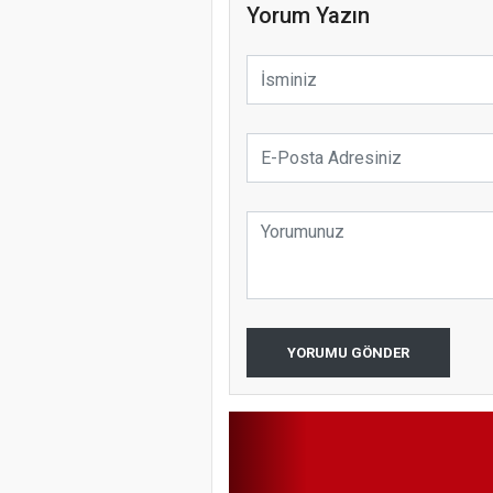
koparıyor m
Yorum Yazın
Samsun Ata
YORUMU GÖNDER
Programı