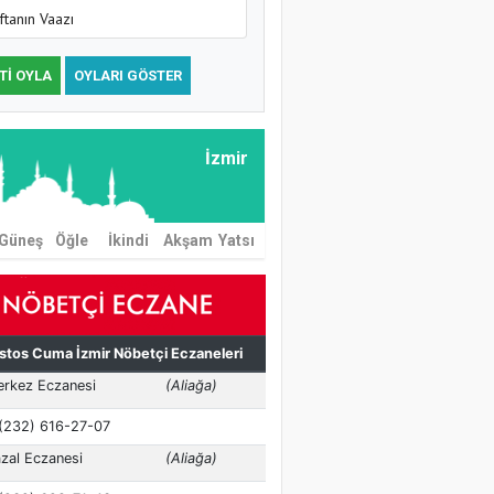
ftanın Vaazı
TI OYLA
OYLARI GÖSTER
İzmir
Güneş
Öğle
İkindi
Akşam
Yatsı