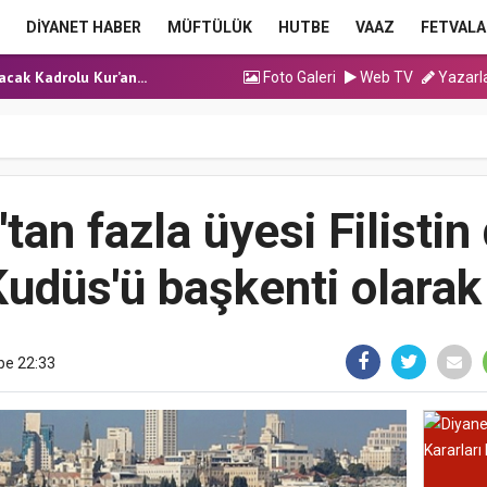
ma Hutbesi
DİYANET HABER
MÜFTÜLÜK
HUTBE
VAAZ
FETVALA
a Hutbesi
cak Kadrolu Kur’an...
Foto Galeri
Web TV
Yazarl
ınavı (Sözlü) So...
ma Hutbesi
ma Hutbesi
a Hutbesi
tan fazla üyesi Filistin 
udüs'ü başkenti olarak 
be 22:33