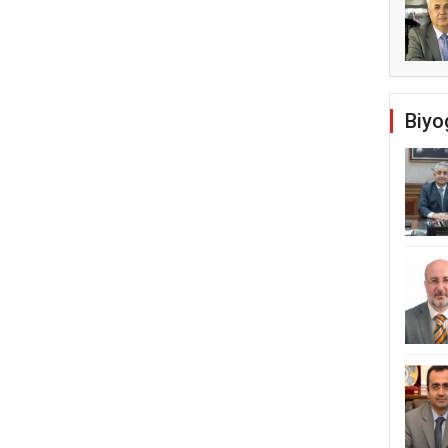
Temel Dini Bilgiler Sınavı
ldi
Biyo