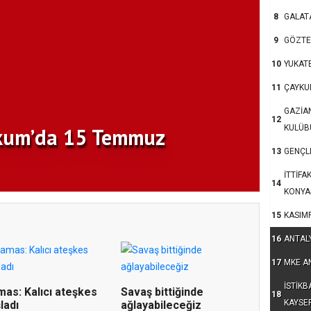
8
GALAT
9
GÖZTE
10
YUKAT
11
ÇAYKU
GAZİA
12
KULÜB
13
GENÇLE
İTTİFA
14
KONYA
15
KASIM
16
ANTAL
17
MKE A
İSTİKB
as: Kalıcı ateşkes
Savaş bittiğinde
18
KAYSE
ladı
ağlayabileceğiz