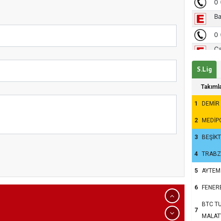
u?
S.Lig
Takıml
1
DEMİR
2
MEDİP
3
BEŞİK
kum’da 15 Temmuz
4
TRAB
5
AYTEM
6
FENER
BTC TU
7
MALAT