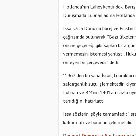
Hollanda'nın Lahey kentindeki Barı
Duruşmada Lübnan adına Hollanda Bü
Issa, Orta Doğu'da barış ve Filistin
çağrısında bulunarak, “Bazı ülkelerin İ
önüne geçeceği gibi ‘sapkın bir arg
vermemesini istemesi yanlıştı. Hukuk
önleyen bir çerçevedir” dedi.
"1967'den bu yana İsrail, toprakları
saldırganlık suçu işlemektedir” diye
Lübnan ve BM'nin 140'tan fazla üyes
tanıdığını hatırlattı.
Issa sözlerini şöyle tamamladı: "İsrai
kaldırmalı ve buradan çekilmelidir.”
Diyanet Duyurular Sayfamız için