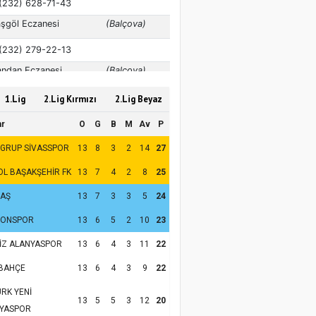
1.Lig
2.Lig Kırmızı
2.Lig Beyaz
ar
O
G
B
M
Av
P
 GRUP SİVASSPOR
13
8
3
2
14
27
OL BAŞAKŞEHİR FK
13
7
4
2
8
25
TAŞ
13
7
3
3
5
24
ZONSPOR
13
6
5
2
10
23
İZ ALANYASPOR
13
6
4
3
11
22
BAHÇE
13
6
4
3
9
22
RK YENİ
13
5
5
3
12
20
YASPOR