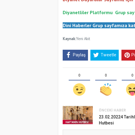
Diyanetliler Platformu
Gr
up say
Dini Haberler Gr
up sayfamıza kat
Kaynak:
Yeni Akit
Paylaş
Tweetle
P
0
0
0
ÖNCEKI HABER
Samsun Atak
23.02.20224 Tarih
Türkiye’de i
Hutbesi
Etkinliği