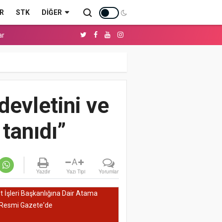
R
STK
DIĞER
ar
devletini ve
tanıdı”
A
Yazdır
Yazı Tipi
Yorumlar