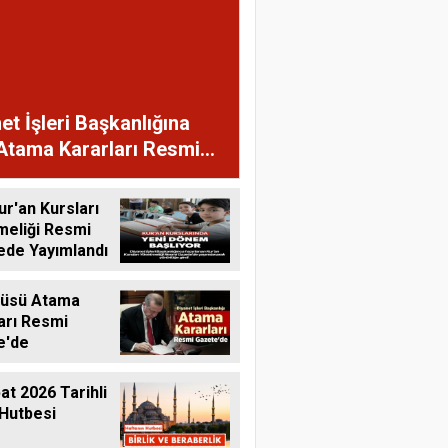
et İşleri Başkanlığına
Atama Kararları Resmi
te'de
ur'an Kursları
meliği Resmi
ede Yayımlandı
tüsü Atama
arı Resmi
e'de
at 2026 Tarihli
Hutbesi