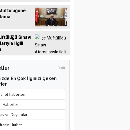
Müftülüğüne
Atama
üftülüğü Sınavı
rıyla İlgili
u
tler
tümü
izde En Çok İlginizi Çeken
ler
yanet haberleri
ni Haberler
nav ve Duyurular
ftanın Hutbesi