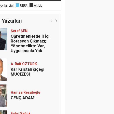
onlar Ligi
UEFA
Alt Lig
 Yazarları
Şeref ŞEN
Öğretmenlerde İl İçi
Rotasyon Çıkmazı;
Yönetmelikte Var,
Uygulamada Yok
A. Raif ÖZTÜRK
Kar Kristali çiçeği
MÛCİZESİ
Hamza Resuloğlu
GENÇ ADAM!
Fahri Sağlık