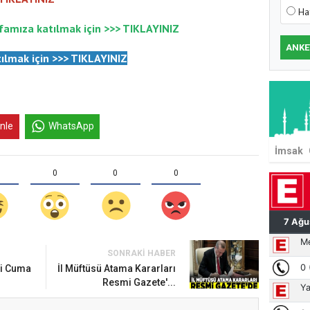
Ha
famıza katılmak için >>>
TIKLAYINIZ
ANKE
ılmak için
>>>
TIKLAYINIZ
inle
WhatsApp
İmsak
0
0
0
SONRAKI HABER
um’da Ayasofya Camii
li Cuma
İl Müftüsü Atama Kararları
nsanlar dinle bağlarını
Resmi Gazete'...