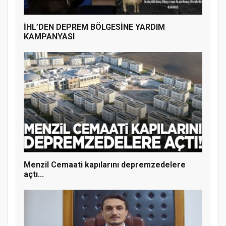
İHL’DEN DEPREM BÖLGESİNE YARDIM
KAMPANYASI
MÜFTÜ ABULSELAM ÖZDERE’YE ZİYARET
Menzil Cemaati kapılarını depremzedelere
açtı...