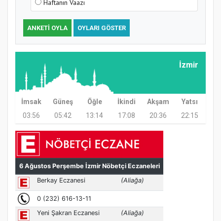
Haftanın Vaazı
ANKETI OYLA
OYLARI GÖSTER
Samsun Atakum’da Ayasofya Camii
Etkinliği
İzmir
İmsak
Güneş
Öğle
İkindi
Akşam
Yatsı
03:56
05:42
13:14
17:08
20:36
22:15
Türkiye’de insanlar dinle bağlarını
koparıyor mu?