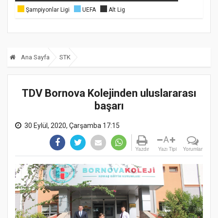
Şampiyonlar Ligi
UEFA
Alt Lig
Ana Sayfa
STK
TDV Bornova Kolejinden uluslararası
başarı
30 Eylül, 2020, Çarşamba 17:15
A
Yazdır
Yazı Tipi
Yorumlar