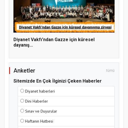
Hz. Peygamber ve Gençlik Konferansı
Diyanet Vakfı’ndan Gazze için küresel
dayanış...
Anketler
tümü
Sitemizde En Çok İlginizi Çeken Haberler
Samsun Atakum’da Yaz Kur’an Kursu
Diyanet haberleri
Kapanış Programı
Dini Haberler
Sınav ve Duyurular
Haftanın Hutbesi