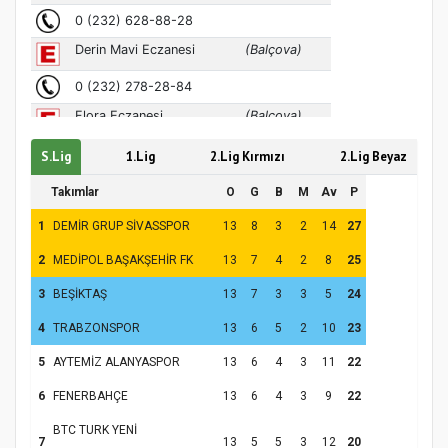
S.Lig
1.Lig
2.Lig Kırmızı
2.Lig Beyaz
Takımlar
O
G
B
M
Av
P
1
DEMİR GRUP SİVASSPOR
13
8
3
2
14
27
2
MEDİPOL BAŞAKŞEHİR FK
13
7
4
2
8
25
3
BEŞİKTAŞ
13
7
3
3
5
24
4
TRABZONSPOR
13
6
5
2
10
23
5
AYTEMİZ ALANYASPOR
13
6
4
3
11
22
6
FENERBAHÇE
13
6
4
3
9
22
BTC TURK YENİ
7
13
5
5
3
12
20