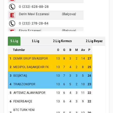
S.Lig
1.Lig
2.Lig Kırmızı
2.Lig Beyaz
Takımlar
O
G
B
M
Av
P
1
DEMİR GRUP SİVASSPOR
13
8
3
2
14
27
2
MEDİPOL BAŞAKŞEHİR FK
13
7
4
2
8
25
3
BEŞİKTAŞ
13
7
3
3
5
24
4
TRABZONSPOR
13
6
5
2
10
23
5
AYTEMİZ ALANYASPOR
13
6
4
3
11
22
6
FENERBAHÇE
13
6
4
3
9
22
BTC TURK YENİ