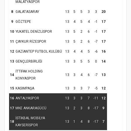
MALATYASPOR
8
GALATASARAY
13
5
5
3
3
20
9
GÖZTEPE
13
4
5
4
-1
17
10
YUKATEL DENİZLİSPOR
13
5
2
6
-1
17
11
ÇAYKUR RİZESPOR
13
5
2
6
-7
17
12
GAZİANTEP FUTBOL KULÜBÜ
13
4
4
5
-6
16
13
GENÇLERBİRLİĞİ
13
3
5
5
0
14
İTTİFAK HOLDİNG
14
13
3
4
6
-7
13
KONYASPOR
15
KASIMPAŞA
13
3
3
7
-5
12
16
ANTALYASPOR
13
3
3
7
-11
12
17
MKE ANKARAGÜCÜ
13
2
3
8
-17
9
İSTİKBAL MOBİLYA
18
13
1
4
8
-17
7
KAYSERİSPOR