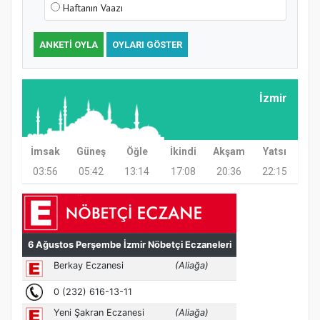
Haftanın Vaazı
ANKETI OYLA
OYLARI GÖSTER
Samsun Atakum’da Ayasofya Camii
Etkinliği
İzmir
İmsak
Güneş
Öğle
İkindi
Akşam
Yatsı
03:56
05:42
13:14
17:08
20:36
22:15
Türkiye’de insanlar dinle bağlarını
koparıyor mu?