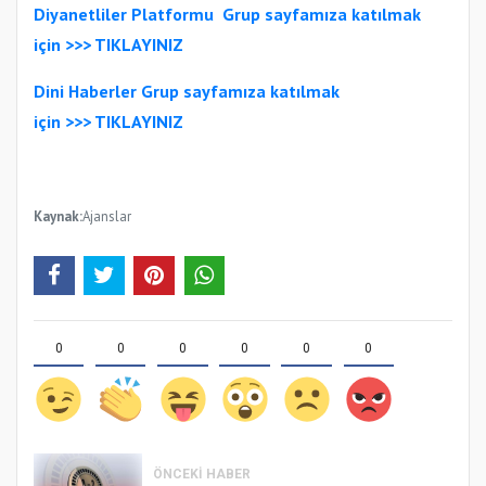
Diyanetliler Platformu
Gr
up sayfamıza katılmak
için >>>
TIKLAYINIZ
Dini Haberler Gr
up sayfamıza katılmak
için
>>>
TIKLAYINIZ
Kaynak:
Ajanslar
0
0
0
0
0
0
ÖNCEKI HABER