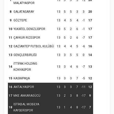
7
13
5
5
3
12
20
MALATYASPOR
8
GALATASARAY
13
5
5
3
3
20
9
GÖZTEPE
13
4
5
4
-1
17
10
YUKATEL DENİZLİSPOR
13
5
2
6
-1
17
11
ÇAYKUR RİZESPOR
13
5
2
6
-7
17
12
GAZİANTEP FUTBOL KULÜBÜ
13
4
4
5
-6
16
13
GENÇLERBİRLİĞİ
13
3
5
5
0
14
İTTİFAK HOLDİNG
14
13
3
4
6
-7
13
KONYASPOR
15
KASIMPAŞA
13
3
3
7
-5
12
16
ANTALYASPOR
13
3
3
7
-11
12
17
MKE ANKARAGÜCÜ
13
2
3
8
-17
9
İSTİKBAL MOBİLYA
18
13
1
4
8
-17
7
KAYSERİSPOR