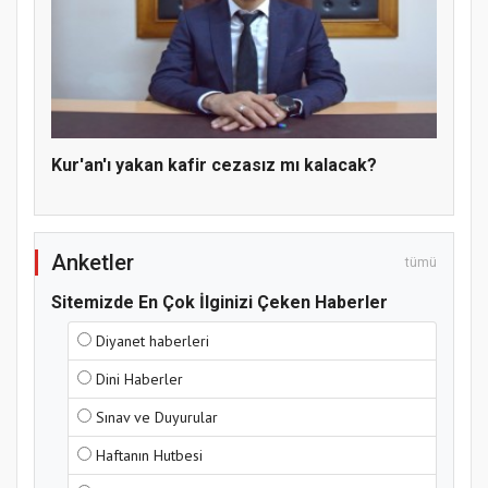
Hz. Peygamber ve Gençlik Konferansı
Kur'an'ı yakan kafir cezasız mı kalacak?
Anketler
tümü
Sitemizde En Çok İlginizi Çeken Haberler
Samsun Atakum’da Yaz Kur’an Kursu
Diyanet haberleri
Kapanış Programı
Dini Haberler
Sınav ve Duyurular
Haftanın Hutbesi