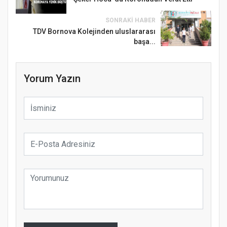
SONRAKI HABER
TDV Bornova Kolejinden uluslararası
başa...
Yorum Yazın
Samsun Atakum’da Ayasofya Camii
Etkinliği