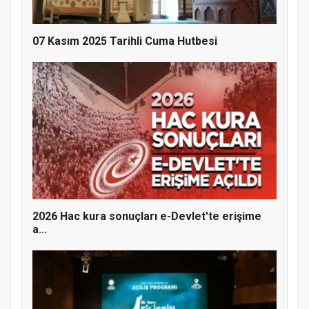
07 Kasım 2025 Tarihli Cuma Hutbesi
MÜFTÜ ABULSELAM ÖZDERE’YE ZİYARET
2026 Hac kura sonuçları e-Devlet'te erişime
a...