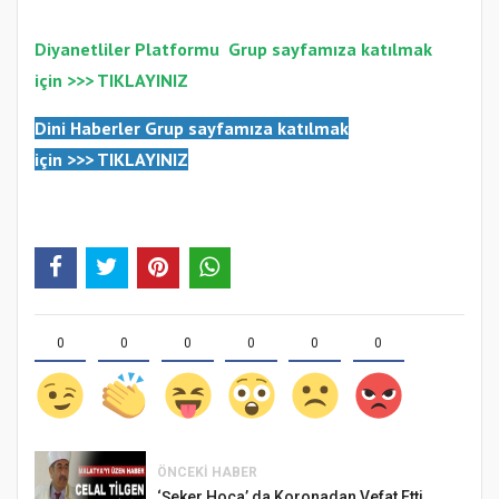
Diyanetliler Platformu
Gr
up sayfamıza katılmak
için >>>
TIKLAYINIZ
Dini Haberler Gr
up sayfamıza katılmak
için
>>>
TIKLAYINIZ
0
0
0
0
0
0
ÖNCEKI HABER
‘Şeker Hoca’ da Koronadan Vefat Etti