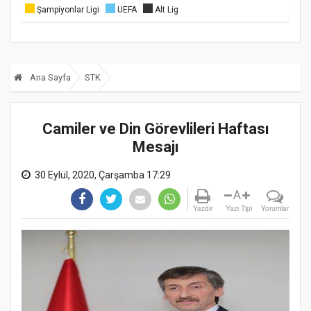
Şampiyonlar Ligi
UEFA
Alt Lig
Ana Sayfa
STK
Camiler ve Din Görevlileri Haftası
Mesajı
30 Eylül, 2020, Çarşamba 17:29
A
Yazdır
Yazı Tipi
Yorumlar