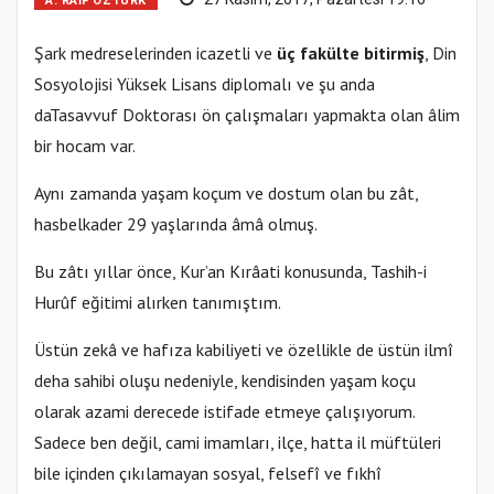
A. RAIF ÖZTÜRK
Şark medreselerinden icazetli ve
üç fakülte bitirmiş
, Din
Sosyolojisi Yüksek Lisans diplomalı ve şu anda
da
Tasavvuf Doktorası ön çalışmaları yapmakta olan âlim
bir hocam var.
Aynı zamanda yaşam koçum ve dostum olan bu zât,
hasbelkader 29 yaşlarında âmâ olmuş.
Bu zâtı yıllar önce, Kur’an Kırâati konusunda, Tashih-i
Hurûf eğitimi alırken tanımıştım.
Üstün zekâ ve hafıza kabiliyeti ve özellikle de üstün ilmî
deha sahibi oluşu nedeniyle, kendisinden yaşam koçu
olarak azami derecede istifade etmeye çalışıyorum.
Sadece ben değil, cami imamları, ilçe, hatta il müftüleri
bile içinden çıkılamayan sosyal, felsefî ve fıkhî