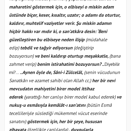
maharetini göstermek için, o elbiseyi o miskin adam
üstünde biçer, keser, kısaltır, uzatır; o adamı da oturtur,
kaldırır, muhtelif vaziyetler verir. Şu miskin adamın
hiçbir hakkı var mıdır ki, o san’atkâra desin: ‘Beni
güzelleştiren bu elbiseye neden ilişip
(müdahale
edip)
tebdil ve tağyir ediyorsun
(değiştirip
bozuyorsun)
ve beni kaldırıp oturtup meşakkatle,
(bana
zahmet verip)
benim istirahatimi bozuyorsun? ..
Diyebilir
mi?...
..Aynen öyle de, Sâni-i Zülcelâl,
(senin vücudunun
Sanatkârı ve azamet sahibi olan Allah cc.)
her bir nevi
mevcudatın mahiyetini birer model ittihaz
ederek
(yarattığı her canlıyı birer model kabul ederek)
ve
nukuş-u esmâsıyla kemâlât-ı san’atını
(bütün Esmâ
tecellileriyle süslediği mükemmel vücut eserinde
sanatını)
göstermek için, her bir şeye, hususan
zihayata
(özellikle canlılarda)
, duygularla