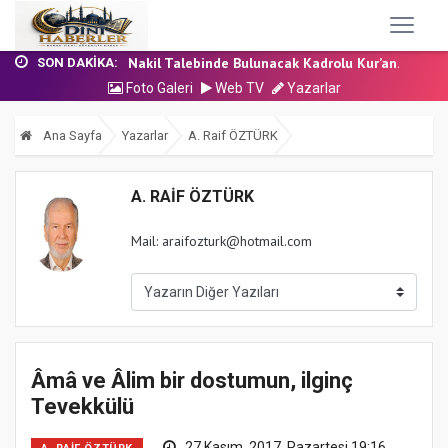
24 Temmuz 2026 - Cuma Hutbesi
7 Ağustos 2026 - Cuma Hutbesi
Nakil Talebinde Bulunacak Kadrolu Kur’an...
SON DAKIKA:
Aşçı Alımı (Kurum İçi) Sınavı (Sözlü) So...
Foto Galeri
Web TV
Yazarlar
31 Temmuz 2026 - Cuma Hutbesi
24 Temmuz 2026 - Cuma Hutbesi
Ana Sayfa
Yazarlar
A. Raif ÖZTÜRK
7 Ağustos 2026 - Cuma Hutbesi
A. RAIF ÖZTÜRK
Mail: araifozturk@hotmail.com
Âmâ ve Âlim bir dostumun, ilginç
Tevekkülü
27 Kasım, 2017, Pazartesi 19:16