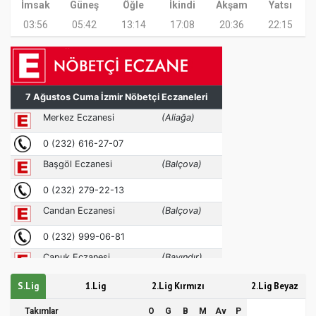
İmsak
Güneş
Öğle
İkindi
Akşam
Yatsı
03:56
05:42
13:14
17:08
20:36
22:15
S.Lig
1.Lig
2.Lig Kırmızı
2.Lig Beyaz
Takımlar
O
G
B
M
Av
P