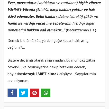
Evet, mevcudatın
(varlıkların ve canlıların)
hiçbir cihette
Vâcibü’l-Vücuda
(Allah’a)
karşı hakları yoktur ve hak
dâvâ edemezler. Belki hakları, daima
(sürekli)
şükür ve
hamd ile verdiği vücut mertebelerinin
(verdiği diğer
nimetlerin)
hakkını edâ etmektir…”
(Bediüzzaman Hz.)
Demek ki o âmâ zât, yerden göğe kadar haklıymış,
değil mi?...
Bizlere de; âmâ olarak sınanmadan, bu mümtaz zâtın
tevekkül ve teslimiyetine bakıp tefekkür ederek,
böylesine
detaylı İBRET almak
düşüyor… Saygılarımla
arz ediyorum.