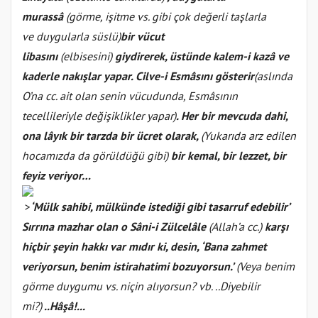
murassâ
(görme, işitme vs. gibi
çok değerli taşlarla
ve
duygularla süslü)
bir vücut
libasını
(elbisesini)
giydirerek, üstünde kalem-i kazâ ve
kaderle nakışlar yapar. Cilve-i Esmâsını gösterir
(aslında
O’na cc. ait olan senin vücudunda, Esmâsının
tecellileriyle değişiklikler yapar)
. Her bir mevcuda dahi,
ona lâyık bir tarzda bir ücret olarak,
(Yukarıda arz edilen
hocamızda da görüldüğü gibi)
bir kemal, bir lezzet, bir
feyiz veriyor…
>
‘Mülk sahibi, mülkünde istediği gibi tasarruf edebilir’
Sırrına mazhar olan o Sâni-i Zülcelâle
(Allah’a cc.)
karşı
hiçbir şeyin hakkı var mıdır ki, desin, ‘Bana zahmet
veriyorsun, benim istirahatimi bozuyorsun.’
(Veya benim
görme duygumu vs. niçin alıyorsun? vb. ..Diyebilir
mi?)
..Hâşâ!...