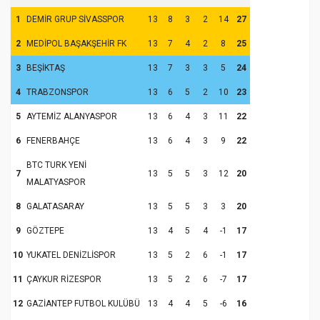
1
DEMİR GRUP SİVASSPOR
13
8
3
2
14
27
2
MEDİPOL BAŞAKŞEHİR FK
13
7
4
2
8
25
3
BEŞİKTAŞ
13
7
3
3
5
24
4
TRABZONSPOR
13
6
5
2
10
23
5
AYTEMİZ ALANYASPOR
13
6
4
3
11
22
6
FENERBAHÇE
13
6
4
3
9
22
BTC TURK YENİ
7
13
5
5
3
12
20
MALATYASPOR
8
GALATASARAY
13
5
5
3
3
20
9
GÖZTEPE
13
4
5
4
-1
17
10
YUKATEL DENİZLİSPOR
13
5
2
6
-1
17
11
ÇAYKUR RİZESPOR
13
5
2
6
-7
17
12
GAZİANTEP FUTBOL KULÜBÜ
13
4
4
5
-6
16