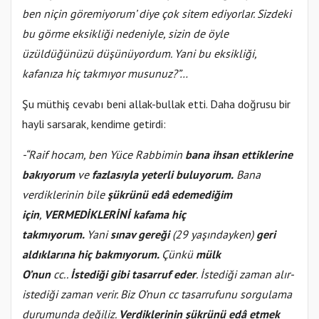
ben niçin göremiyorum’ diye çok sitem ediyorlar. Sizdeki
bu görme eksikliği nedeniyle, sizin de öyle
üzüldüğünüzü düşünüyordum. Yani bu eksikliği,
kafanıza hiç takmıyor musunuz?”…
Şu müthiş cevabı beni allak-bullak etti. Daha doğrusu bir
hayli sarsarak, kendime getirdi:
-“Raif hocam, ben Yüce Rabbimin
bana ihsan ettiklerine
bakıyorum
ve
fazlasıyla yeterli buluyorum.
Bana
verdiklerinin bile
şükrünü edâ edemediğim
için
,
VERMEDİKLERİNİ kafama hiç
takmıyorum.
Yani
sınav gereği
(29 yaşındayken)
geri
aldıklarına hiç bakmıyorum.
Çünkü
mülk
O’nun
cc..
İstediği gibi tasarruf eder
. İstediği zaman alır-
istediği zaman verir. Biz O’nun cc tasarrufunu sorgulama
durumunda değiliz.
Verdiklerinin şükrünü edâ etmek