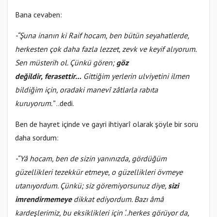
Bana cevaben:
-“Şuna inanın ki Raif hocam, ben bütün seyahatlerde,
herkesten çok daha fazla lezzet, zevk ve keyif alıyorum.
Sen müsterih ol. Çünkü gören;
göz
değildir,
ferasettir…
Gittiğim yerlerin ulviyetini ilmen
bildiğim için, oradaki manevî zâtlarla rabıta
kuruyorum.”
..dedi.
Ben de hayret içinde ve gayri ihtiyarî olarak şöyle bir soru
daha sordum:
-“Yâ hocam, ben de sizin yanınızda, gördüğüm
güzellikleri tezekkür etmeye, o güzellikleri övmeye
utanıyordum. Çünkü; siz göremiyorsunuz diye,
sizi
imrendirmemeye
dikkat ediyordum. Bazı âmâ
kardeşlerimiz, bu eksiklikleri için ‘..herkes görüyor da,