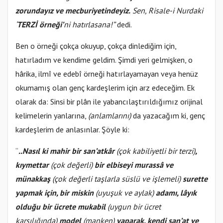
zorundayız ve mecburiyetindeyiz.
Sen, Risale-i Nurdaki
‘
TERZİ örneği’
ni hatırlasana!”
dedi.
Ben o örneği çokça okuyup, çokça dinlediğim için,
hatırladım ve kendime geldim. Şimdi yeri gelmişken, o
hârika, ilmî ve edebî örneği hatırlayamayan veya henüz
okumamış olan genç kardeşlerim için arz edeceğim. Ek
olarak da: Sinsi bir plân ile yabancılaştırıldığımız orijinal
kelimelerin yanlarına,
(anlamlarını)
da yazacağım ki, genç
kardeşlerim de anlasınlar. Şöyle ki:
“
..Nasıl ki mahir bir san’atkâr
(çok kabiliyetli bir terzi)
,
kıymettar
(çok değerli)
bir elbiseyi murassâ ve
münakkaş
(çok değerli taşlarla süslü ve işlemeli)
surette
yapmak için, bir miskin
(uyuşuk ve aylak)
adamı, lâyık
olduğu bir ücrete mukabil
(uygun bir ücret
karşılığında)
model
(manken)
yaparak, kendi san’at ve