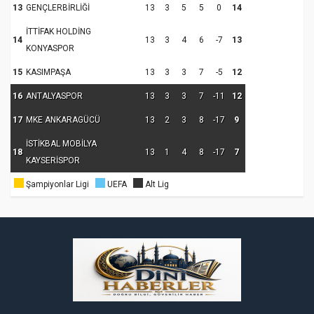
13
GENÇLERBİRLİĞİ
13
3
5
5
0
14
İTTİFAK HOLDİNG
14
13
3
4
6
-7
13
KONYASPOR
15
KASIMPAŞA
13
3
3
7
-5
12
16
ANTALYASPOR
13
3
3
7
-11
12
17
MKE ANKARAGÜCÜ
13
2
3
8
-17
9
İSTİKBAL MOBİLYA
18
13
1
4
8
-17
7
KAYSERİSPOR
Şampiyonlar Ligi
UEFA
Alt Lig