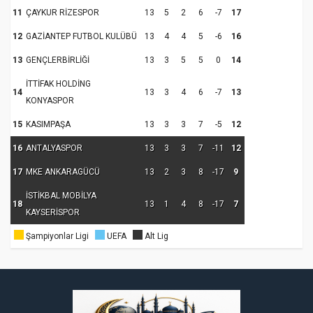
11
ÇAYKUR RİZESPOR
13
5
2
6
-7
17
12
GAZİANTEP FUTBOL KULÜBÜ
13
4
4
5
-6
16
13
GENÇLERBİRLİĞİ
13
3
5
5
0
14
İTTİFAK HOLDİNG
14
13
3
4
6
-7
13
KONYASPOR
15
KASIMPAŞA
13
3
3
7
-5
12
16
ANTALYASPOR
13
3
3
7
-11
12
17
MKE ANKARAGÜCÜ
13
2
3
8
-17
9
İSTİKBAL MOBİLYA
18
13
1
4
8
-17
7
KAYSERİSPOR
Şampiyonlar Ligi
UEFA
Alt Lig