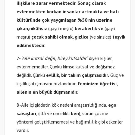
ilişkilere zarar vermektedir. Sonuç olarak
evlenmekten korkan insanlar artmakta ve batı
kültüründe çok yaygınlaşan %50’nin üzerine
çıkan,
nikâhsız
(gayri meşru)
beraberlik ve
(gayri
meşru)
çocuk sahibi olmak, gizlice
(ve sinsice)
teşvik
edilmektedir.
7-
“Aile kutsal değil, birey kutsaldır”
diyen kişiler,
evlenmemeliler. Çünkü kimse kutsal ve değişmez
değildir. Çünkü
evlilik, bir takım çalışmasıdır.
Güç ve
kişilik çatışmasını hızlandıran
feminizm öğretisi,
ailenin en büyük düşmanıdır.
8-Aile içi şiddetin kök nedeni araştırıldığında,
ego
savaşları
, (illâ ve öncelikli
ben
), sorun çözme
yöntemi geliştirilememesi ve bağımlılık gibi etkenler
vardır.