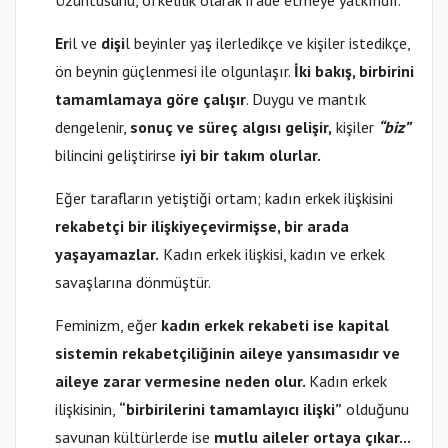
Üzüntüsünü, öfkelilik olarak ifade etmeye yatkındır.
Er
il ve
dişi
l beyinler yaş ilerledikçe ve kişiler istedikçe,
ön beynin güçlenmesi ile olgunlaşır.
İki bakış, birbirini
tamamlamaya göre çalışır
. Duygu ve mantık
dengelenir,
sonuç ve süreç algısı gelişir,
kişiler
“biz”
bilincini geliştirirse
iyi bir takım olurlar.
Eğer tarafların yetiştiği ortam; kadın erkek ilişkisini
rekabetçi bir ilişkiye
çevirmişse, bir arada
yaşayamazlar.
Kadın erkek ilişkisi, kadın ve erkek
savaşlarına dönmüştür.
Feminizm, eğer
kadın erkek rekabeti ise kapital
sistemin rekabetçiliğinin aileye yansımasıdır ve
aileye zarar vermesine neden olur.
Kadın erkek
ilişkisinin,
“birbirilerini tamamlayıcı ilişki”
olduğunu
savunan kültürlerde ise
mutlu aileler ortaya çıkar...