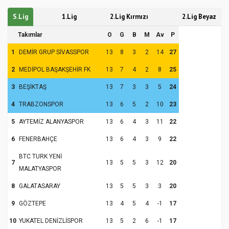
S.Lig
1.Lig
2.Lig Kırmızı
2.Lig Beyaz
Takımlar
O
G
B
M
Av
P
1
DEMİR GRUP SİVASSPOR
13
8
3
2
14
27
2
MEDİPOL BAŞAKŞEHİR FK
13
7
4
2
8
25
3
BEŞİKTAŞ
13
7
3
3
5
24
4
TRABZONSPOR
13
6
5
2
10
23
5
AYTEMİZ ALANYASPOR
13
6
4
3
11
22
6
FENERBAHÇE
13
6
4
3
9
22
BTC TURK YENİ
7
13
5
5
3
12
20
MALATYASPOR
8
GALATASARAY
13
5
5
3
3
20
9
GÖZTEPE
13
4
5
4
-1
17
10
YUKATEL DENİZLİSPOR
13
5
2
6
-1
17