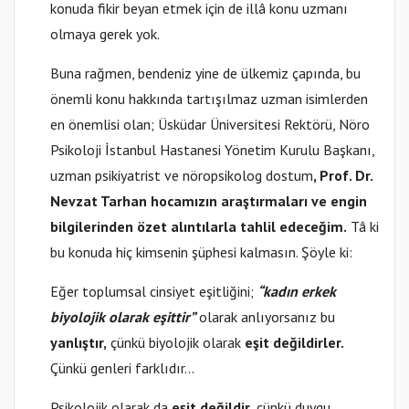
konuda fikir beyan etmek için de illâ konu uzmanı
olmaya gerek yok.
Buna rağmen, bendeniz yine de ülkemiz çapında, bu
önemli konu hakkında tartışılmaz uzman isimlerden
en önemlisi olan; Üsküdar Üniversitesi Rektörü, Nöro
Psikoloji İstanbul Hastanesi Yönetim Kurulu Başkanı,
uzman psikiyatrist ve nöropsikolog dostum
, Prof. Dr.
Nevzat Tarhan hocamızın araştırmaları ve engin
bilgilerinden özet alıntılarla tahlil edeceğim.
Tâ ki
bu konuda hiç kimsenin şüphesi kalmasın. Şöyle ki:
Eğer toplumsal cinsiyet eşitliğini;
“kadın erkek
biyolojik olarak eşittir”
olarak anlıyorsanız bu
yanlıştır,
çünkü biyolojik olarak
eşit değildirler.
Çünkü genleri farklıdır...
Psikolojik olarak da
eşit değildir,
çünkü duygu