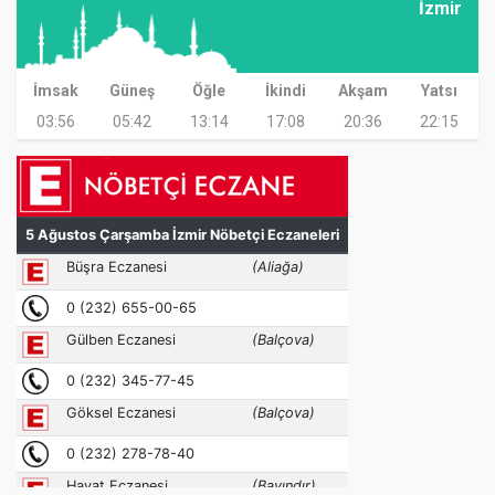
İzmir
İmsak
Güneş
Öğle
İkindi
Akşam
Yatsı
03:56
05:42
13:14
17:08
20:36
22:15