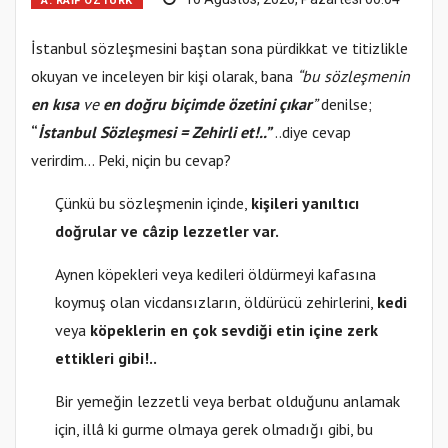
A. RAIF ÖZTÜRK
İstanbul sözleşmesini baştan sona pürdikkat ve titizlikle
okuyan ve inceleyen bir kişi olarak, bana
“bu sözleşmenin
en kısa
ve
en doğru biçimde özetini çıkar
”
denilse;
“
İstanbul Sözleşmesi = Zehirli et!..”
..diye cevap
verirdim… Peki, niçin bu cevap?
Çünkü bu sözleşmenin içinde,
kişileri yanıltıcı
doğrular ve câzip lezzetler var.
Aynen köpekleri veya kedileri öldürmeyi kafasına
koymuş olan vicdansızların, öldürücü zehirlerini,
kedi
veya
köpeklerin en çok sevdiği etin içine zerk
ettikleri gibi!..
Bir yemeğin lezzetli veya berbat olduğunu anlamak
için, illâ ki gurme olmaya gerek olmadığı gibi, bu