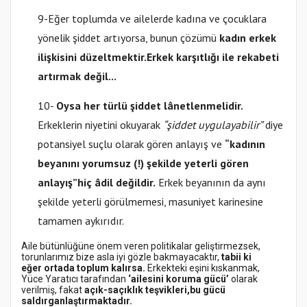
9-Eğer toplumda ve ailelerde kadına ve çocuklara
yönelik şiddet artıyorsa, bunun çözümü
kadın erkek
ilişkisini düzeltmektir.
Erkek karşıtlığı ile rekabeti
artırmak değil...
10-
Oysa her türlü şiddet lânetlenmelidir.
Erkeklerin niyetini okuyarak
“şiddet uygulayabilir”
diye
potansiyel suçlu olarak gören anlayış ve
“kadının
beyanını yorumsuz (!) şekilde yeterli gören
anlayış”
hiç âdil değildir.
Erkek beyanının da aynı
şekilde yeterli görülmemesi, masuniyet karinesine
tamamen aykırıdır.
Aile bütünlüğüne önem veren politikalar geliştirmezsek,
torunlarımız bize asla iyi gözle bakmayacaktır,
tabii ki
eğer ortada toplum kalırsa.
Erkekteki eşini kıskanmak,
Yüce Yaratıcı tarafından
‘ailesini koruma gücü’
olarak
verilmiş, fakat
açık-saçıklık teşvikleri,
bu gücü
saldırganlaştırmaktadır.