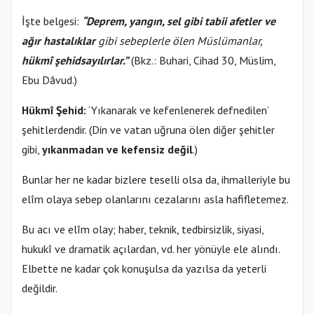
İşte belgesi:
“
Deprem, yangın, sel gibi tabii afetler ve
ağır hastalıklar
gibi sebeplerle ölen Müslümanlar,
hükmî şehid
sayılırlar.”
(Bkz.: Buhari, Cihad 30, Müslim,
Ebu Dâvud.)
Hükmî Şehid:
‘Yıkanarak ve kefenlenerek defnedilen’
şehitlerdendir. (Din ve vatan uğruna ölen diğer şehitler
gibi,
yıkanmadan ve kefensiz değil
.)
Bunlar her ne kadar bizlere teselli olsa da, ihmalleriyle bu
elîm olaya sebep olanlarını cezalarını asla hafifletemez.
Bu acı ve elîm olay; haber, teknik, tedbirsizlik, siyasi,
hukukî ve dramatik açılardan, vd. her yönüyle ele alındı.
Elbette ne kadar çok konuşulsa da yazılsa da yeterli
değildir.