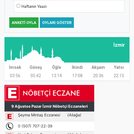
Haftanın Vaazı
ANKETI OYLA
OYLARI GÖSTER
İzmir
İmsak
Güneş
Öğle
İkindi
Akşam
Yatsı
03:56
05:42
13:14
17:08
20:36
22:15