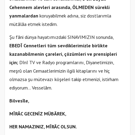
Cehennem alevleri arasında, ÖLMEDEN sürekli
yanmalardan
koruyabilmek adına, siz dostlarımla
mütâlâa etmek istedim.
Şu fâni dünya hayatımızdaki SINAVIMIZIN sonunda,
EBEDÎ Cennetleri tüm sevdiklerimizle birlikte
kazanabilmenin çareleri, çözümleri ve prensipleri
için;
Dînî TV ve Radyo programlarını, Diyanetimizin,
meşrû olan Cemaatlerimizin ilgili kitaplarını ve hiç
olmazsa şu mütevazı köşeleri takip etmenizi, istirham
ediyorum… Vesselâm.
Bilvesîle,
MÎRÂC GECENİZ MÜBÂREK,
HER NAMAZINIZ, MÎRÂC OLSUN.