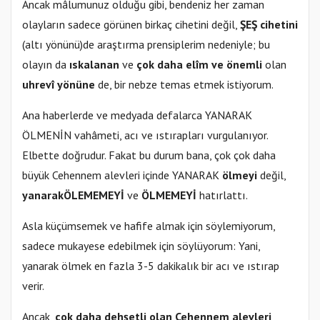
Ancak mâlumunuz olduğu gibi, bendeniz her zaman
olayların sadece görünen birkaç cihetini değil,
ŞEŞ cihetini
(altı yönünü)
de araştırma prensiplerim nedeniyle; bu
olayın da
ıskalanan
ve
çok daha elîm ve önemli
olan
uhrevî yönüne
de, bir nebze temas etmek istiyorum.
Ana haberlerde ve medyada defalarca YANARAK
ÖLMENİN vahâmeti, acı ve ıstırapları vurgulanıyor.
Elbette doğrudur. Fakat bu durum bana, çok çok daha
büyük Cehennem alevleri içinde YANARAK
ölmeyi
değil,
yanarak
ÖLEMEMEYİ
ve
ÖLMEMEYİ
hatırlattı.
Asla küçümsemek ve hafife almak için söylemiyorum,
sadece mukayese edebilmek için söylüyorum: Yani,
yanarak ölmek en fazla 3-5 dakikalık bir acı ve ıstırap
verir.
Ancak,
çok daha dehşetli olan Cehennem alevleri