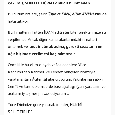
çekilmiş, SON FOTOĞRAFI olduğu bilinmeden.
Bu durum bizlere, şairin
“Dünya FÂNİ, ölüm ÂNÎ”
ikâzını da
hatırlatıyor.
Bu ihmallerin fâilleri İDAM edilseler bile, yüreklerimize su
serpilemez. Ancak diğer kamu alanlarındaki ihmalleri
önlemek ve
tedbir almak adına, gerekli cezaların en
ağır biçimde verilmesi kaçınılmazdır.
Öncelikle bu elîm olayda vefat edenlere Yüce
Rabbimizden Rahmet ve Cennet bahçeleri niyazıyla,
yaralananlara Âcilen şifalar diliyorum. Yakınlarına sabr-ı
Cemîl ve tüm ülkemize de başsağallığı (yani yaraların ve
acıların iyileşmesi) niyaz ediyorum…
Yüce Dînimize göre yanarak ölenler, HÜKMÎ
ŞEHİTTİRLER.