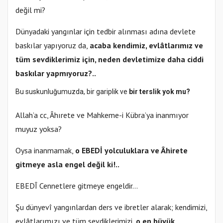
değil mi?
Dünyadaki yangınlar için tedbir alınması adına devlete
baskılar yapıyoruz da,
acaba kendimiz, evlâtlarımız ve
tüm sevdiklerimiz için, neden devletimize daha ciddi
baskılar yapmıyoruz?..
Bu suskunluğumuzda, bir gariplik ve
bir terslik yok mu?
Allah’a cc, Âhırete ve Mahkeme-i Kübra’ya inanmıyor
muyuz yoksa?
Oysa inanmamak,
o EBEDİ yolculuklara ve Âhirete
gitmeye asla engel değil ki!..
EBEDÎ Cennetlere gitmeye engeldir…
Şu dünyevî yangınlardan ders ve ibretler alarak; kendimizi,
evlâtlarımızı ve tüm sevdiklerimizi,
o en büyük