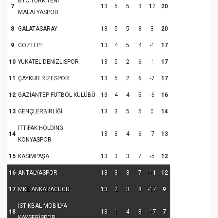
BTC TURK YENİ
7
13
5
5
3
12
20
MALATYASPOR
8
GALATASARAY
13
5
5
3
3
20
9
GÖZTEPE
13
4
5
4
-1
17
10
YUKATEL DENİZLİSPOR
13
5
2
6
-1
17
11
ÇAYKUR RİZESPOR
13
5
2
6
-7
17
12
GAZİANTEP FUTBOL KULÜBÜ
13
4
4
5
-6
16
13
GENÇLERBİRLİĞİ
13
3
5
5
0
14
İTTİFAK HOLDİNG
14
13
3
4
6
-7
13
KONYASPOR
15
KASIMPAŞA
13
3
3
7
-5
12
16
ANTALYASPOR
13
3
3
7
-11
12
17
MKE ANKARAGÜCÜ
13
2
3
8
-17
9
İSTİKBAL MOBİLYA
18
13
1
4
8
-17
7
KAYSERİSPOR