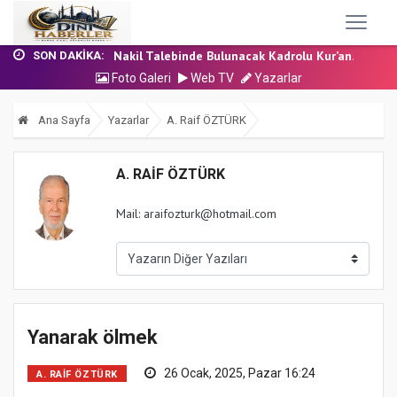
24 Temmuz 2026 - Cuma Hutbesi
7 Ağustos 2026 - Cuma Hutbesi
Nakil Talebinde Bulunacak Kadrolu Kur’an...
SON DAKIKA:
Aşçı Alımı (Kurum İçi) Sınavı (Sözlü) So...
Foto Galeri
Web TV
Yazarlar
31 Temmuz 2026 - Cuma Hutbesi
24 Temmuz 2026 - Cuma Hutbesi
Ana Sayfa
Yazarlar
A. Raif ÖZTÜRK
7 Ağustos 2026 - Cuma Hutbesi
A. RAIF ÖZTÜRK
Mail: araifozturk@hotmail.com
Yanarak ölmek
26 Ocak, 2025, Pazar 16:24
A. RAIF ÖZTÜRK