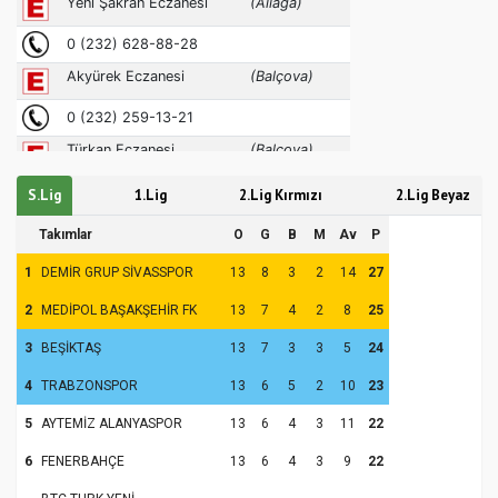
S.Lig
1.Lig
2.Lig Kırmızı
2.Lig Beyaz
Takımlar
O
G
B
M
Av
P
1
DEMİR GRUP SİVASSPOR
13
8
3
2
14
27
2
MEDİPOL BAŞAKŞEHİR FK
13
7
4
2
8
25
3
BEŞİKTAŞ
13
7
3
3
5
24
4
TRABZONSPOR
13
6
5
2
10
23
5
AYTEMİZ ALANYASPOR
13
6
4
3
11
22
6
FENERBAHÇE
13
6
4
3
9
22