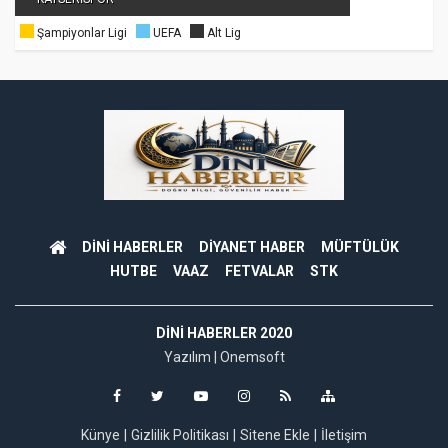
Şampiyonlar Ligi
UEFA
Alt Lig
DİNİ HABERLER
DİYANET HABER
MÜFTÜLÜK
HUTBE
VAAZ
FETVALAR
STK
DINI HABERLER 2020
Yazılım |
Onemsoft
Künye
Gizlilik Politikası
Sitene Ekle
İletişim