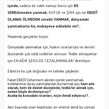
içinde,
sadece bir vakit namaz borcu için
80
SENE
ölmeden yanmak,
KÜFÜR ve ŞİRK için ise
EBEDÎ
OLARAK ÖLMEDEN sürekli YANMAK, dünyadaki
yanmaklarla hiç mukayese edilebilir mi?..
Mademki gerçekler böyle:
Dünyadaki yanmaklar için, halkın ısrarlarıyla ve devlet
düzeyinde çok ciddi tedbirler alınıyor. Tedbir almayanlar
için EN AĞIR ŞEKİLDE CEZALANMALARI diretiliyor.
Elbette bu çok doğrudur ve tebrike şâyândır.
Fakat EBEDÎ Cehennem alevleri içinde yanmamak,
evlâtlarımızı da bu yanmalardan kurtarmak için;
hem aile
olarak, hem de devlet düzeyinde, tedbirler almak için,
neden böyle diretmiyoruz?
Acaba bu konudaki ısrarları, niçin ihmâl ediyoruz?..
Aklı başında olan hepimizin, en önemli derdi bu olmalı