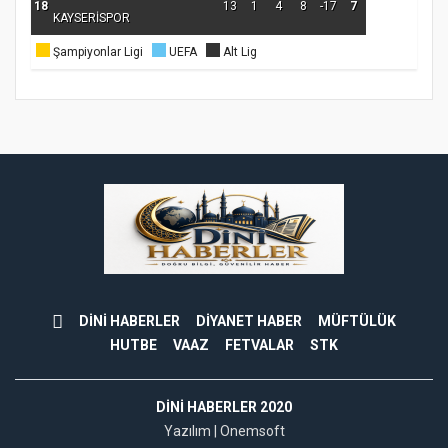
18
13
1
4
8
-17
7
KAYSERİSPOR
Şampiyonlar Ligi
UEFA
Alt Lig
DİNİ HABERLER
DİYANET HABER
MÜFTÜLÜK
HUTBE
VAAZ
FETVALAR
STK
DINI HABERLER 2020
Yazılım |
Onemsoft