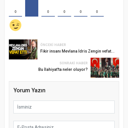
0
0
0
0
0
ÖNCEKI HABER
Fikir insanı Mevlana İdris Zengin vefat...
SONRAKI HABER
Bu İlahiyat'ta neler oluyor?
Yorum Yazın
Samsun Atakum’da Ayasofya Camii
Etkinliği
Türkiye’de insanlar dinle bağlarını
koparıyor mu?