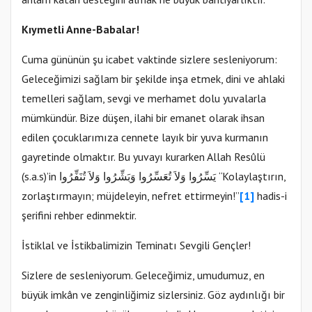
Kıymetli Anne-Babalar!
Cuma gününün şu icabet vaktinde sizlere sesleniyorum:
Geleceğimizi sağlam bir şekilde inşa etmek, dini ve ahlaki
temelleri sağlam, sevgi ve merhamet dolu yuvalarla
mümkündür. Bize düşen, ilahi bir emanet olarak ihsan
edilen çocuklarımıza cennete layık bir yuva kurmanın
gayretinde olmaktır. Bu yuvayı kurarken Allah Resûlü
(s.a.s)’in يَسِّرُوا وَلاَ تُعَسِّرُوا وَبَشِّرُوا وَلاَ تُنَفِّرُوا “Kolaylaştırın,
zorlaştırmayın; müjdeleyin, nefret ettirmeyin!”
[1]
hadis-i
şerifini rehber edinmektir.
İstiklal ve İstikbalimizin Teminatı Sevgili Gençler!
Sizlere de sesleniyorum. Geleceğimiz, umudumuz, en
büyük imkân ve zenginliğimiz sizlersiniz. Göz aydınlığı bir