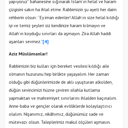
yapıyoruz” bahanesine sığınarak İslam’ın helal ve haram
çizgisini sakın ha ihlal etme. Rabbimizin şu ayeti her daim
rehberin olsun: “Ey iman edenler! Allah’ın size helal kıldığı
iyi ve temiz şeyleri siz kendinize haram kılmayın ve
Allah’ın koyduğu sınırları da aşmayın. Zira Allah haddi
aşanları sevmez.”
[4]
Aziz Müslümanlar!
Rabbimizin biz kulları için bereket vesilesi kıldığı aile
olmanın huzurunu hep birlikte yaşayalım. Her zaman
olduğu gibi düğünlerimizde de aklı uyuşturan alkolden,
düğün sevincimizi hüzne çeviren silahla kutlama
yapmaktan ve mahremiyet sınırlarını ihlalden kaçınalım.
Anne-baba ve gençler olarak evliliklerde kolaylaştırıcı
olalım. Nişanımız, nikâhımız, düğünümüz sade ve
mütevazı olsun. Taleplerimiz makul ölçüleri aşmasın.