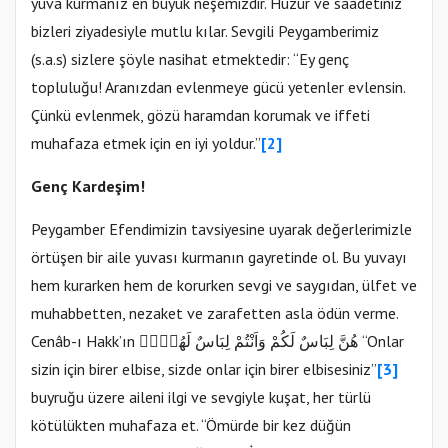
yuva kurmanız en büyük neşemizdir. Huzur ve saadetiniz
bizleri ziyadesiyle mutlu kılar. Sevgili Peygamberimiz
(s.a.s) sizlere şöyle nasihat etmektedir: “Ey genç
topluluğu! Aranızdan evlenmeye gücü yetenler evlensin.
Çünkü evlenmek, gözü haramdan korumak ve iffeti
muhafaza etmek için en iyi yoldur.”
[2]
Genç Kardeşim!
Peygamber Efendimizin tavsiyesine uyarak değerlerimizle
örtüşen bir aile yuvası kurmanın gayretinde ol. Bu yuvayı
hem kurarken hem de korurken sevgi ve saygıdan, ülfet ve
muhabbetten, nezaket ve zarafetten asla ödün verme.
Cenâb-ı Hakk’ın هُنَّ لِبَاسٌ لَكُمْ وَاَنْتُمْ لِبَاسٌ لَهُنَّۜ “Onlar
sizin için birer elbise, sizde onlar için birer elbisesiniz”
[3]
buyruğu üzere aileni ilgi ve sevgiyle kuşat, her türlü
kötülükten muhafaza et. “Ömürde bir kez düğün