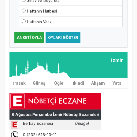
Sınav ve Duyurular
Haftanın Hutbesi
Haftanın Vaazı
ANKETI OYLA
OYLARI GÖSTER
İzmir
İmsak
Güneş
Öğle
İkindi
Akşam
Yatsı
MÜFTÜ ABULSELAM ÖZDERE’YE ZİYARET