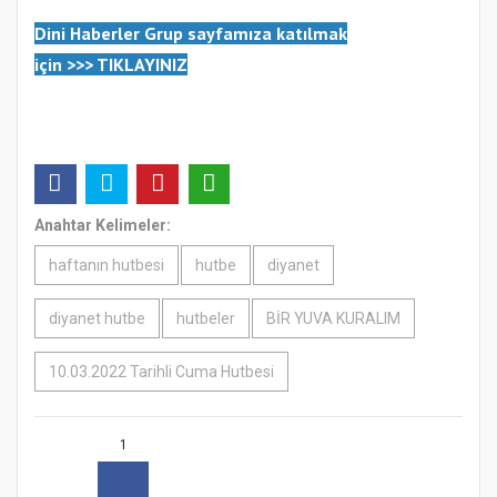
Dini Haberler Gr
up sayfamıza katılmak
için
>>>
TIKLAYINIZ
Anahtar Kelimeler:
haftanın hutbesi
hutbe
diyanet
diyanet hutbe
hutbeler
BİR YUVA KURALIM
10.03.2022 Tarihli Cuma Hutbesi
1