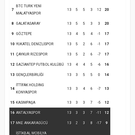
Samsun Atakum’da Yaz Kur’an Kursu
BTC TURK YENİ
Kapanış Programı
7
13
5
5
3
12
20
MALATYASPOR
8
GALATASARAY
13
5
5
3
3
20
9
GÖZTEPE
13
4
5
4
-1
17
10
YUKATEL DENİZLİSPOR
13
5
2
6
-1
17
11
ÇAYKUR RİZESPOR
13
5
2
6
-7
17
12
GAZİANTEP FUTBOL KULÜBÜ
13
4
4
5
-6
16
13
GENÇLERBİRLİĞİ
13
3
5
5
0
14
Samsun Atakum’da Ayasofya Camii
İTTİFAK HOLDİNG
Etkinliği
Türkiye’de insanlar dinle bağlarını
14
13
3
4
6
-7
13
KONYASPOR
koparıyor mu?
15
KASIMPAŞA
13
3
3
7
-5
12
16
ANTALYASPOR
13
3
3
7
-11
12
17
MKE ANKARAGÜCÜ
13
2
3
8
-17
9
İSTİKBAL MOBİLYA