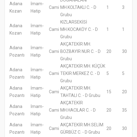
Adana
İmam-
Cami
MH.KOLTAKLI C. - D
1
3
Kozan
Hatip
Grubu
KIZLARSEKİSİ
Adana
İmam-
Cami
MH.KOCAKÖY C. - D
1
1
Kozan
Hatip
Grubu
AKÇATEKİR MH.
Adana
İmam-
Cami
BOZBAYIR NUR C. - D
20
30
Pozantı
Hatip
Grubu
AKÇATEKİR MH. KÜÇÜK
Adana
İmam-
Cami
TEKİR MERKEZ C. - D
5
5
Pozantı
Hatip
Grubu
Adana
İmam-
AKÇATEKİR MH.
Cami
15
20
Pozantı
Hatip
TAHTALI C. - D Grubu
AKÇATEKİR
Adana
İmam-
Cami
MH.HACILAR C. - D
20
35
Pozantı
Hatip
Grubu
Adana
İmam-
AKÇATEKİR MH.SELİM
Cami
20
30
Pozantı
Hatip
GÜRBÜZ C. - D Grubu