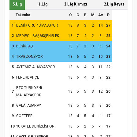
S.Lig
1.Lig
2.Lig Kırmızı
2.Lig Beyaz
Takımlar
O
G
B
M
Av
P
1
DEMİR GRUP SİVASSPOR
13
8
3
2
14
27
2
MEDİPOL BAŞAKŞEHİR FK
13
7
4
2
8
25
3
BEŞİKTAŞ
13
7
3
3
5
24
4
TRABZONSPOR
13
6
5
2
10
23
5
AYTEMİZ ALANYASPOR
13
6
4
3
11
22
6
FENERBAHÇE
13
6
4
3
9
22
BTC TURK YENİ
7
13
5
5
3
12
20
MALATYASPOR
8
GALATASARAY
13
5
5
3
3
20
9
GÖZTEPE
13
4
5
4
-1
17
10
YUKATEL DENİZLİSPOR
13
5
2
6
-1
17
11
ÇAYKUR RİZESPOR
13
5
2
6
-7
17