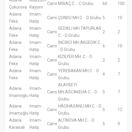
Cami
MİRAÇ C. - C Grubu
60
100
Çukurova
Kayyım
Adana
İmam-
Cami
ÇONDU MH.C. - D Grubu
5
10
Feke
Hatip
Adana
İmam-
GEDİKLİ MH.TAPURLAR
Cami
2
2
Feke
Hatip
C. - D Grubu
Adana
İmam-
İNCİRCİ MH.AKGEDİK C.
Cami
6
10
Feke
Hatip
- D Grubu
Adana
İmam-
KIZILYER MH. C. - D
Cami
2
2
Feke
Hatip
Grubu
Adana
İmam-
YEREBAKAN MH.C. - D
Cami
4
7
Feke
Hatip
Grubu
ALAYBEYİ
Adana
İmam-
Cami
MH.AĞCAKEHA C. - D
5
7
İmamoğlu
Hatip
Grubu
Adana
İmam-
HACIHASANLI MH.C. - D
Cami
5
12
İmamoğlu
Hatip
Grubu
Adana
İmam-
ALTINOVA MH.C. - D
Cami
5
9
Karaisalı
Hatip
Grubu