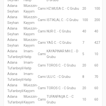
Adana
Müezzin-
Cami
HZ.MUSA C. - C Grubu
20
100
Seyhan
Kayyım
Adana
Müezzin-
Cami
İSTİKLAL C. - C Grubu
100
200
Seyhan
Kayyım
Adana
Müezzin-
Cami
NUR C. - C Grubu
40
40
Seyhan
Kayyım
Adana
Müezzin-
Cami
YAĞ C. - C Grubu
7
427
Seyhan
Kayyım
Adana
İmam-
KAYAPINAR MH.C. - D
Cami
5
10
Tufanbeyli
Hatip
Grubu
Adana
İmam-
Cami
TOROS C. - C Grubu
20
60
Tufanbeyli
Hatip
Adana
İmam-
Cami
ULU C. - C Grubu
8
70
Tufanbeyli
Hatip
Adana
Müezzin-
Cami
TOROS C. - C Grubu
20
60
Tufanbeyli
Kayyım
Adana
Müezzin-
TUFANPAŞA C. - C
Cami
10
60
Tufanbeyli
Kayyım
Grubu