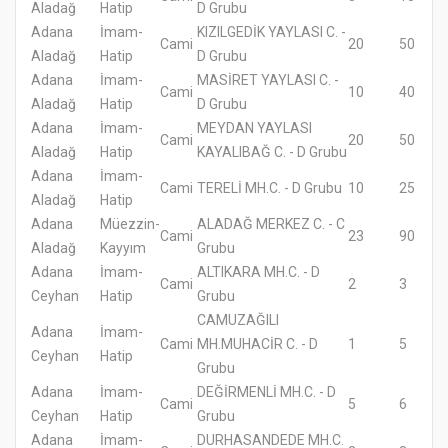
Aladağ
Hatip
D Grubu
Adana
İmam-
KIZILGEDİK YAYLASI C. -
Cami
20
50
Aladağ
Hatip
D Grubu
Adana
İmam-
MASİRET YAYLASI C. -
Cami
10
40
Aladağ
Hatip
D Grubu
Adana
İmam-
MEYDAN YAYLASI
Cami
20
50
Aladağ
Hatip
KAYALIBAĞ C. - D Grubu
Adana
İmam-
Cami
TERELİ MH.C. - D Grubu
10
25
Aladağ
Hatip
Adana
Müezzin-
ALADAĞ MERKEZ C. - C
Cami
23
90
Aladağ
Kayyım
Grubu
Adana
İmam-
ALTIKARA MH.C. - D
Cami
2
3
Ceyhan
Hatip
Grubu
CAMUZAĞILI
Adana
İmam-
Cami
MH.MUHACİR C. - D
1
5
Ceyhan
Hatip
Grubu
Adana
İmam-
DEĞİRMENLİ MH.C. - D
Cami
5
6
Ceyhan
Hatip
Grubu
Adana
İmam-
DURHASANDEDE MH.C.