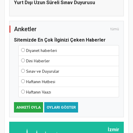
Yurt Dışı Uzun Süreli Sınav Duyurusu
Anketler
tümü
Sitemizde En Çok İlginizi Çeken Haberler
Diyanet haberleri
Samsun Atakum’da Yaz Kur’an Kursu
Dini Haberler
Kapanış Programı
Sınav ve Duyurular
Haftanın Hutbesi
Haftanın Vaazı
ANKETI OYLA
OYLARI GÖSTER
İzmir
Samsun Atakum’da Ayasofya Camii