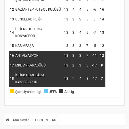
12
GAZİANTEP FUTBOL KULÜBÜ
13
4
4
5
-6
16
13
GENÇLERBİRLİĞİ
13
3
5
5
0
14
İTTİFAK HOLDİNG
14
13
3
4
6
-7
13
KONYASPOR
15
KASIMPAŞA
13
3
3
7
-5
12
16
ANTALYASPOR
13
3
3
7
-11
12
17
MKE ANKARAGÜCÜ
13
2
3
8
-17
9
İSTİKBAL MOBİLYA
18
13
1
4
8
-17
7
KAYSERİSPOR
Şampiyonlar Ligi
UEFA
Alt Lig
Ana Sayfa
DUYURULAR