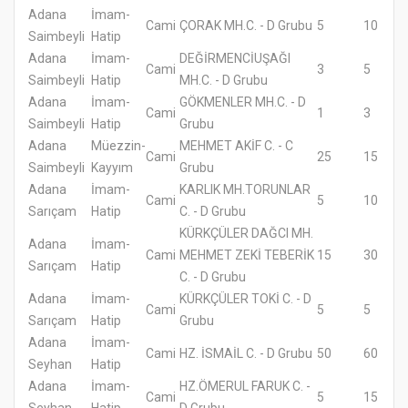
Adana
İmam-
Cami
ÇORAK MH.C. - D Grubu
5
10
Saimbeyli
Hatip
Adana
İmam-
DEĞİRMENCİUŞAĞI
Cami
3
5
Saimbeyli
Hatip
MH.C. - D Grubu
Adana
İmam-
GÖKMENLER MH.C. - D
Cami
1
3
Saimbeyli
Hatip
Grubu
Adana
Müezzin-
MEHMET AKİF C. - C
Cami
25
15
Saimbeyli
Kayyım
Grubu
Adana
İmam-
KARLIK MH.TORUNLAR
Cami
5
10
Sarıçam
Hatip
C. - D Grubu
KÜRKÇÜLER DAĞCI MH.
Adana
İmam-
Cami
MEHMET ZEKİ TEBERİK
15
30
Sarıçam
Hatip
C. - D Grubu
Adana
İmam-
KÜRKÇÜLER TOKİ C. - D
Cami
5
5
Sarıçam
Hatip
Grubu
Adana
İmam-
Cami
HZ. İSMAİL C. - D Grubu
50
60
Seyhan
Hatip
Adana
İmam-
HZ.ÖMERUL FARUK C. -
Cami
5
15
Seyhan
Hatip
D Grubu