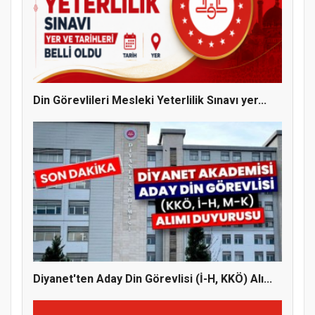
Din Görevlileri Mesleki Yeterlilik Sınavı yer...
Diyanet'ten Aday Din Görevlisi (İ-H, KKÖ) Alı...