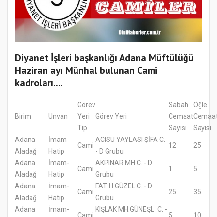
Diyanet İşleri başkanlığı Adana Müftülüğü
Haziran ayı Münhal bulunan Cami
kadroları....
Görev
Sabah
Öğle
Birim
Unvan
Yeri
Görev Yeri
Cemaat
Cemaa
Tip
Sayısı
Sayısı
Adana
İmam-
ACISU YAYLASI ŞİFA C.
Cami
12
25
Aladağ
Hatip
- D Grubu
Adana
İmam-
AKPINAR MH.C. - D
Cami
1
5
Aladağ
Hatip
Grubu
Adana
İmam-
FATİH GÜZEL C. - D
Cami
25
35
Aladağ
Hatip
Grubu
Adana
İmam-
KIŞLAK MH.GÜNEŞLİ C. -
Cami
5
10