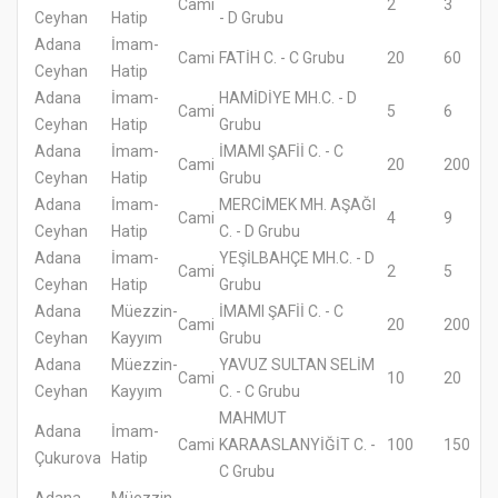
Cami
2
3
Ceyhan
Hatip
- D Grubu
Adana
İmam-
Cami
FATİH C. - C Grubu
20
60
Ceyhan
Hatip
Adana
İmam-
HAMİDİYE MH.C. - D
Cami
5
6
Ceyhan
Hatip
Grubu
Adana
İmam-
İMAMI ŞAFİİ C. - C
Cami
20
200
Ceyhan
Hatip
Grubu
Adana
İmam-
MERCİMEK MH. AŞAĞI
Cami
4
9
Ceyhan
Hatip
C. - D Grubu
Adana
İmam-
YEŞİLBAHÇE MH.C. - D
Cami
2
5
Ceyhan
Hatip
Grubu
Adana
Müezzin-
İMAMI ŞAFİİ C. - C
Cami
20
200
Ceyhan
Kayyım
Grubu
Adana
Müezzin-
YAVUZ SULTAN SELİM
Cami
10
20
Ceyhan
Kayyım
C. - C Grubu
MAHMUT
Adana
İmam-
Cami
KARAASLANYİĞİT C. -
100
150
Çukurova
Hatip
C Grubu
Adana
Müezzin-