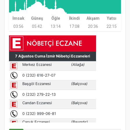
Etkinliği
İmsak
Güneş
Öğle
İkindi
Akşam
Yatsı
03:56
05:42
13:14
17:08
20:36
22:15
Türkiye’de insanlar dinle bağlarını
koparıyor mu?