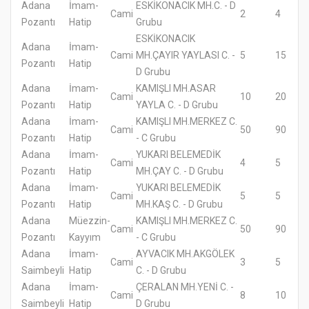
Adana
İmam-
ESKİKONACIK MH.C. - D
Cami
2
4
Pozantı
Hatip
Grubu
ESKİKONACIK
Adana
İmam-
Cami
MH.ÇAYIR YAYLASI C. -
5
15
Pozantı
Hatip
D Grubu
Adana
İmam-
KAMIŞLI MH.ASAR
Cami
10
20
Pozantı
Hatip
YAYLA C. - D Grubu
Adana
İmam-
KAMIŞLI MH.MERKEZ C.
Cami
50
90
Pozantı
Hatip
- C Grubu
Adana
İmam-
YUKARI BELEMEDİK
Cami
4
5
Pozantı
Hatip
MH.ÇAY C. - D Grubu
Adana
İmam-
YUKARI BELEMEDİK
Cami
5
5
Pozantı
Hatip
MH.KAŞ C. - D Grubu
Adana
Müezzin-
KAMIŞLI MH.MERKEZ C.
Cami
50
90
Pozantı
Kayyım
- C Grubu
Adana
İmam-
AYVACIK MH.AKGÖLEK
Cami
3
5
Saimbeyli
Hatip
C. - D Grubu
Adana
İmam-
ÇERALAN MH.YENİ C. -
Cami
8
10
Saimbeyli
Hatip
D Grubu