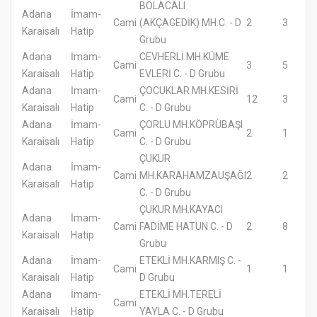
BOLACALI
Adana
İmam-
Cami
(AKÇAGEDİK) MH.C. - D
2
3
Karaisalı
Hatip
Grubu
Adana
İmam-
CEVHERLİ MH.KÜME
Cami
3
5
Karaisalı
Hatip
EVLERİ C. - D Grubu
Adana
İmam-
ÇOCUKLAR MH.KESİRİ
Cami
12
3
Karaisalı
Hatip
C. - D Grubu
Adana
İmam-
ÇORLU MH.KÖPRÜBAŞI
Cami
2
1
Karaisalı
Hatip
C. - D Grubu
ÇUKUR
Adana
İmam-
Cami
MH.KARAHAMZAUŞAĞI
2
2
Karaisalı
Hatip
C. - D Grubu
ÇUKUR MH.KAYACI
Adana
İmam-
Cami
FADİME HATUN C. - D
2
8
Karaisalı
Hatip
Grubu
Adana
İmam-
ETEKLİ MH.KARMIŞ C. -
Cami
1
1
Karaisalı
Hatip
D Grubu
Adana
İmam-
ETEKLİ MH.TERELİ
Cami
Karaisalı
Hatip
YAYLA C. - D Grubu