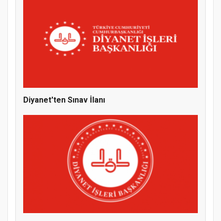
MÜFTÜ ABULSELAM ÖZDERE’YE ZİYARET
Diyanet'ten Sınav İlanı
Hz. Peygamber ve Gençlik Konferansı