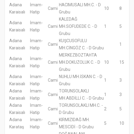
Adana
İmam-
HACIMUSALI MH.C. - D
Cami
10
8
Karaisalı
Hatip
Grubu
KALEDAĞ
Adana
İmam-
Cami
MH.SOFUDEDE C. - D
1
5
Karaisalı
Hatip
Grubu
Adana
İmam-
KUŞCUSOFULU
Cami
1
Karaisalı
Hatip
MH.CİNGÖZ C. - D Grubu
MERKEZBOZTAHTA
Adana
İmam-
Cami
MH.DOKUZOLUK C. - D
10
15
Karaisalı
Hatip
Grubu
Adana
İmam-
NUHLU MH.İSKAN C. - D
Cami
1
3
Karaisalı
Hatip
Grubu
Adana
İmam-
TORUNSOLAKLI
Cami
1
3
Karaisalı
Hatip
MH.ABDİLLİ C. - D Grubu
Adana
İmam-
TORUNSOLAKLI MH.C. -
Cami
2
5
Karaisalı
Hatip
D Grubu
Adana
İmam-
KIRMIZIDAĞ MH.
Cami
5
10
Karataş
Hatip
MESCİDİ - D Grubu
DOĞANALANI