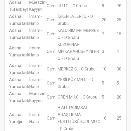
Adana
Müezzin-
Cami
ULU C. - C Grubu
8
70
Tufanbeyli
Kayyım
Adana
İmam-
İSKEN EVLERİ C. - D
Cami
20
25
Yumurtalık
Hatip
Grubu
Adana
İmam-
KALDIRIM MH.MERKEZ
Cami
7
15
Yumurtalık
Hatip
C. - D Grubu
KUZUPINARI
Adana
İmam-
Cami
MH.KARAHÜSEYİNLER
3
4
Yumurtalık
Hatip
C. - D Grubu
Adana
İmam-
Cami
MERKEZ C. - C Grubu
10
30
Yumurtalık
Hatip
Adana
İmam-
YEŞİLKÖY MH.C. - D
Cami
5
5
Yumurtalık
Hatip
Grubu
Adana
Müezzin-
Cami
ÖREN MH.C. - C Grubu
5
20
Yumurtalık
Kayyım
H.ALİ TARIMSAL
Adana
İmam-
ARAŞTIRMA
Cami
10
25
Yüreğir
Hatip
ENSTİTÜSÜ KURUMU C.
- D Grubu