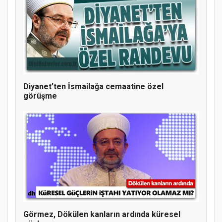
Diyanet’ten İsmailağa cemaatine özel
görüşme
MÜFTÜ ABULSELAM ÖZDERE’YE ZİYARET
Görmez, Dökülen kanların ardında küresel