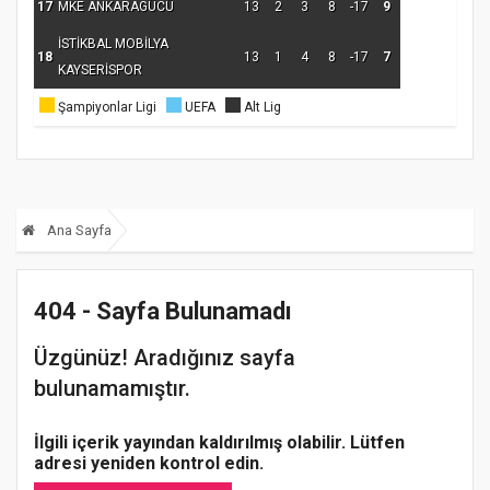
17
MKE ANKARAGÜCÜ
13
2
3
8
-17
9
İSTİKBAL MOBİLYA
18
13
1
4
8
-17
7
KAYSERİSPOR
Şampiyonlar Ligi
UEFA
Alt Lig
Ana Sayfa
404 - Sayfa Bulunamadı
Üzgünüz! Aradığınız sayfa
bulunamamıştır.
İlgili içerik yayından kaldırılmış olabilir. Lütfen
adresi yeniden kontrol edin.