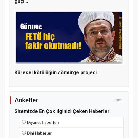
güçl...
Hz. Peygamber ve Gençlik Konferansı
Küresel kötülüğün sömürge projesi
Anketler
tümü
Sitemizde En Çok İlginizi Çeken Haberler
Diyanet haberleri
Dini Haberler
Samsun Atakum’da Yaz Kur’an Kursu