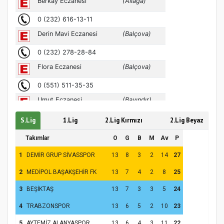
Türkiye’de insanlar dinle bağlarını
koparıyor mu?
S.Lig
1.Lig
2.Lig Kırmızı
2.Lig Beyaz
Takımlar
O
G
B
M
Av
P
1
DEMİR GRUP SİVASSPOR
13
8
3
2
14
27
2
MEDİPOL BAŞAKŞEHİR FK
13
7
4
2
8
25
3
BEŞİKTAŞ
13
7
3
3
5
24
4
TRABZONSPOR
13
6
5
2
10
23
5
AYTEMİZ ALANYASPOR
13
6
4
3
11
22