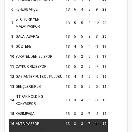
6
FENERBAHÇE
13
6
4
3
9
22
BTC TURK YENİ
7
13
5
5
3
12
20
MALATYASPOR
8
GALATASARAY
13
5
5
3
3
20
9
GÖZTEPE
13
4
5
4
-1
17
10
YUKATEL DENİZLİSPOR
13
5
2
6
-1
17
11
ÇAYKUR RİZESPOR
13
5
2
6
-7
17
12
GAZİANTEP FUTBOL KULÜBÜ
13
4
4
5
-6
16
13
GENÇLERBİRLİĞİ
13
3
5
5
0
14
İTTİFAK HOLDİNG
14
13
3
4
6
-7
13
KONYASPOR
15
KASIMPAŞA
13
3
3
7
-5
12
16
ANTALYASPOR
13
3
3
7
-11
12