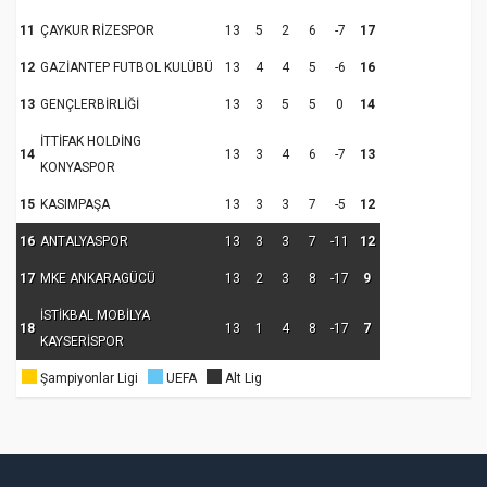
11
ÇAYKUR RİZESPOR
13
5
2
6
-7
17
12
GAZİANTEP FUTBOL KULÜBÜ
13
4
4
5
-6
16
13
GENÇLERBİRLİĞİ
13
3
5
5
0
14
İTTİFAK HOLDİNG
14
13
3
4
6
-7
13
KONYASPOR
15
KASIMPAŞA
13
3
3
7
-5
12
16
ANTALYASPOR
13
3
3
7
-11
12
17
MKE ANKARAGÜCÜ
13
2
3
8
-17
9
İSTİKBAL MOBİLYA
18
13
1
4
8
-17
7
KAYSERİSPOR
Şampiyonlar Ligi
UEFA
Alt Lig