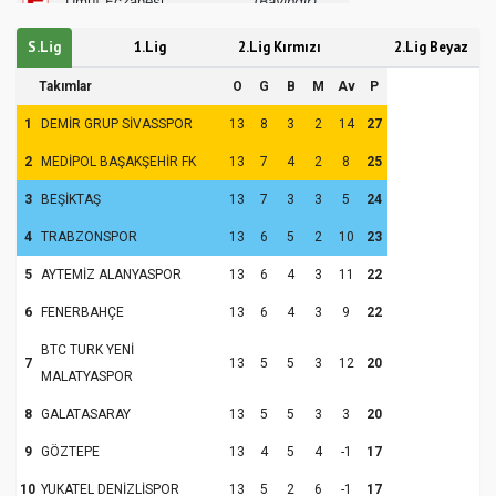
S.Lig
1.Lig
2.Lig Kırmızı
2.Lig Beyaz
Takımlar
O
G
B
M
Av
P
1
DEMİR GRUP SİVASSPOR
13
8
3
2
14
27
2
MEDİPOL BAŞAKŞEHİR FK
13
7
4
2
8
25
3
BEŞİKTAŞ
13
7
3
3
5
24
4
TRABZONSPOR
13
6
5
2
10
23
5
AYTEMİZ ALANYASPOR
13
6
4
3
11
22
6
FENERBAHÇE
13
6
4
3
9
22
BTC TURK YENİ
7
13
5
5
3
12
20
MALATYASPOR
8
GALATASARAY
13
5
5
3
3
20
9
GÖZTEPE
13
4
5
4
-1
17
10
YUKATEL DENİZLİSPOR
13
5
2
6
-1
17