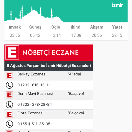
İzmir
İmsak
Güneş
Öğle
İkindi
Akşam
Yatsı
03:56
05:42
13:14
17:08
20:36
22:15