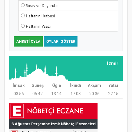
Sınav ve Duyurular
Kapanış Programı
Haftanın Hutbesi
Haftanın Vaazı
ANKETI OYLA
OYLARI GÖSTER
İzmir
Samsun Atakum’da Ayasofya Camii
Etkinliği
İmsak
Güneş
Öğle
İkindi
Akşam
Yatsı
03:56
05:42
13:14
17:08
20:36
22:15