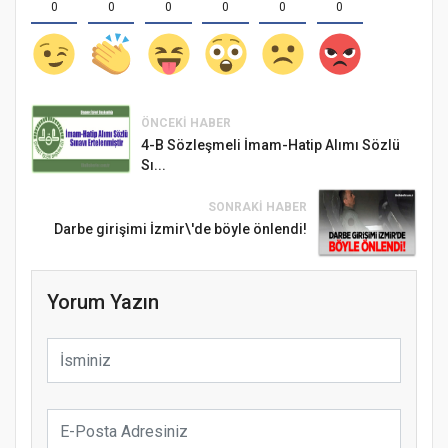
0
0
0
0
0
0
ÖNCEKI HABER
4-B Sözleşmeli İmam-Hatip Alımı Sözlü
Sı...
SONRAKI HABER
Darbe girişimi İzmir\'de böyle önlendi!
Yorum Yazın
Samsun Atakum’da Ayasofya Camii
Etkinliği