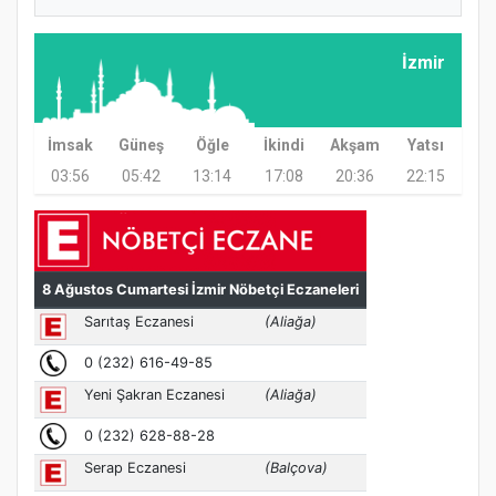
İzmir
Samsun Atakum’da Ayasofya Camii
Etkinliği
İmsak
Güneş
Öğle
İkindi
Akşam
Yatsı
03:56
05:42
13:14
17:08
20:36
22:15
Türkiye’de insanlar dinle bağlarını
koparıyor mu?