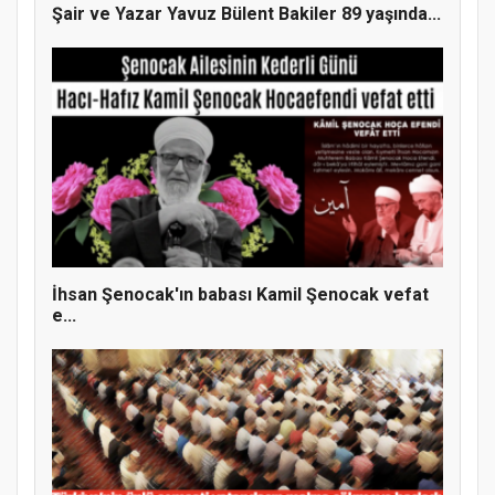
Şair ve Yazar Yavuz Bülent Bakiler 89 yaşında...
İhsan Şenocak'ın babası Kamil Şenocak vefat
e...
MÜFTÜ ABULSELAM ÖZDERE’YE ZİYARET