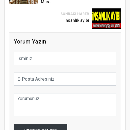
Mus...
SONRAKI HABER
İnsanlık ayıbı
Yorum Yazın
Samsun Atakum’da Ayasofya Camii
Etkinliği
Türkiye’de insanlar dinle bağlarını