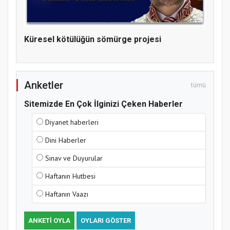
Hz. Peygamber ve Gençlik Konferansı
Küresel kötülüğün sömürge projesi
Anketler
tümü
Sitemizde En Çok İlginizi Çeken Haberler
Diyanet haberleri
Dini Haberler
Samsun Atakum’da Yaz Kur’an Kursu
Sınav ve Duyurular
Kapanış Programı
Haftanın Hutbesi
Haftanın Vaazı
ANKETI OYLA
OYLARI GÖSTER