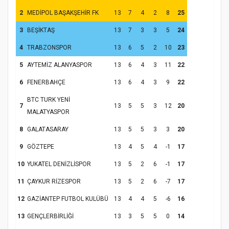
2
MEDİPOL BAŞAKŞEHİR FK
13
7
4
2
8
25
3
BEŞİKTAŞ
13
7
3
3
5
24
4
TRABZONSPOR
13
6
5
2
10
23
5
AYTEMİZ ALANYASPOR
13
6
4
3
11
22
6
FENERBAHÇE
13
6
4
3
9
22
BTC TURK YENİ
7
13
5
5
3
12
20
MALATYASPOR
8
GALATASARAY
13
5
5
3
3
20
9
GÖZTEPE
13
4
5
4
-1
17
10
YUKATEL DENİZLİSPOR
13
5
2
6
-1
17
11
ÇAYKUR RİZESPOR
13
5
2
6
-7
17
12
GAZİANTEP FUTBOL KULÜBÜ
13
4
4
5
-6
16
13
GENÇLERBİRLİĞİ
13
3
5
5
0
14