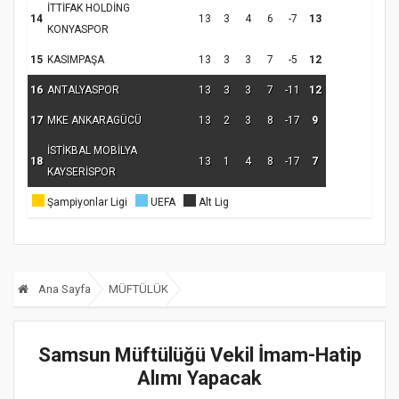
İTTİFAK HOLDİNG
14
13
3
4
6
-7
13
KONYASPOR
15
KASIMPAŞA
13
3
3
7
-5
12
16
ANTALYASPOR
13
3
3
7
-11
12
17
MKE ANKARAGÜCÜ
13
2
3
8
-17
9
İSTİKBAL MOBİLYA
18
13
1
4
8
-17
7
KAYSERİSPOR
Şampiyonlar Ligi
UEFA
Alt Lig
Ana Sayfa
MÜFTÜLÜK
Samsun Müftülüğü Vekil İmam-Hatip
Alımı Yapacak