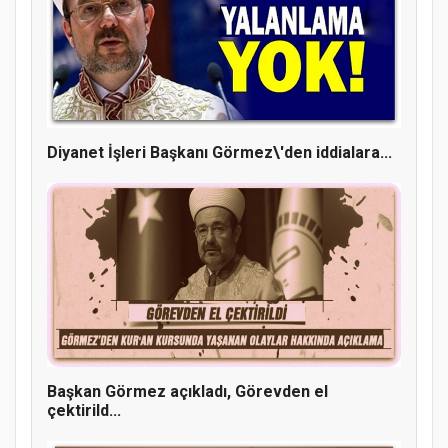
Diyanet İşleri Başkanı Görmez\'den iddialara...
Doğanyol'da Temel Dini Bilgiler Sınavı
Gerçekleştirildi
Başkan Görmez açıkladı, Görevden el
çektirild...