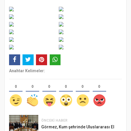
Anahtar Kelimeler:
0
0
0
0
0
0
ÖNCEKI HABER
Görmez, Kum şehrinde Uluslararası El