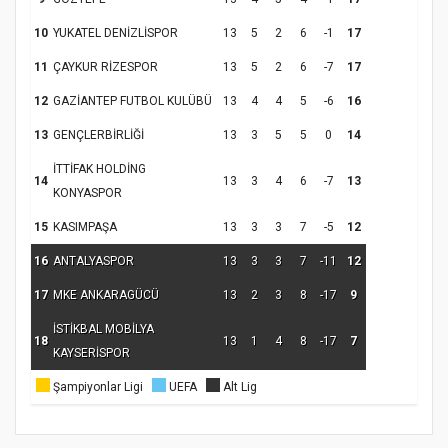
10
YUKATEL DENİZLİSPOR
13
5
2
6
-1
17
11
ÇAYKUR RİZESPOR
13
5
2
6
-7
17
12
GAZİANTEP FUTBOL KULÜBÜ
13
4
4
5
-6
16
13
GENÇLERBİRLİĞİ
13
3
5
5
0
14
İTTİFAK HOLDİNG
14
13
3
4
6
-7
13
KONYASPOR
15
KASIMPAŞA
13
3
3
7
-5
12
16
ANTALYASPOR
13
3
3
7
-11
12
17
MKE ANKARAGÜCÜ
13
2
3
8
-17
9
İSTİKBAL MOBİLYA
18
13
1
4
8
-17
7
KAYSERİSPOR
Şampiyonlar Ligi
UEFA
Alt Lig