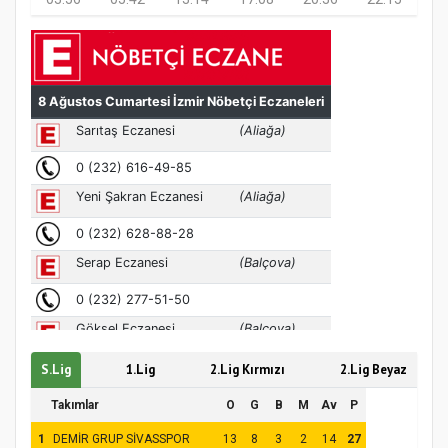
Türkiye’de insanlar dinle bağlarını
koparıyor mu?
S.Lig
1.Lig
2.Lig Kırmızı
2.Lig Beyaz
Takımlar
O
G
B
M
Av
P
1
DEMİR GRUP SİVASSPOR
13
8
3
2
14
27