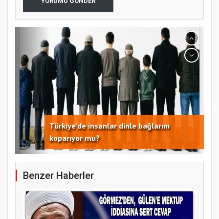
YORUMU GÖNDER
koparıyor mu?
Samsun Atakum’da 15 Temmuz Programı
Benzer Haberler