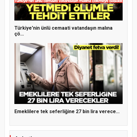
Türkiye'nin ünlü cemaati vatandaşın malına
çö...
Hz. Peygamber ve Gençlik Konferansı
Emeklilere tek seferliğine 27 bin lira verece...