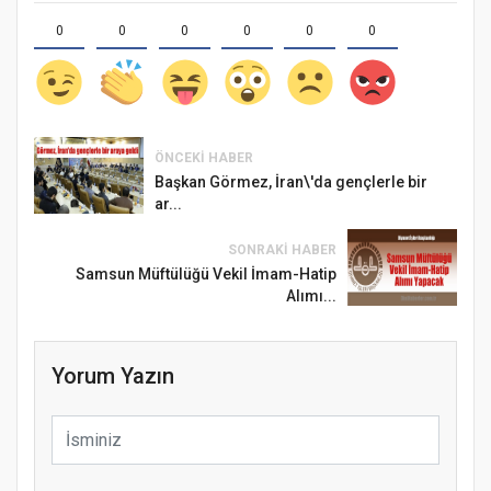
0
0
0
0
0
0
ÖNCEKI HABER
Başkan Görmez, İran\'da gençlerle bir
ar...
SONRAKI HABER
Samsun Müftülüğü Vekil İmam-Hatip
Alımı...
Yorum Yazın
Samsun Atakum’da Ayasofya Camii
Etkinliği