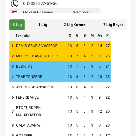
S.Lig
1.Lig
2.Lig Kırmızı
2.Lig Beyaz
Takımlar
O
G
B
M
Av
P
1
DEMİR GRUP SİVASSPOR
13
8
3
2
14
27
2
MEDİPOL BAŞAKŞEHİR FK
13
7
4
2
8
25
3
BEŞİKTAŞ
13
7
3
3
5
24
4
TRABZONSPOR
13
6
5
2
10
23
5
AYTEMİZ ALANYASPOR
13
6
4
3
11
22
6
FENERBAHÇE
13
6
4
3
9
22
BTC TURK YENİ
7
13
5
5
3
12
20
MALATYASPOR
8
GALATASARAY
13
5
5
3
3
20
9
GÖZTEPE
13
4
5
4
-1
17