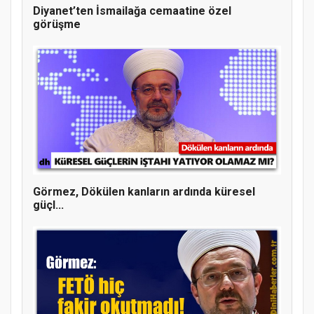
Diyanet’ten İsmailağa cemaatine özel
görüşme
MÜFTÜ ABULSELAM ÖZDERE’YE ZİYARET
Görmez, Dökülen kanların ardında küresel
güçl...