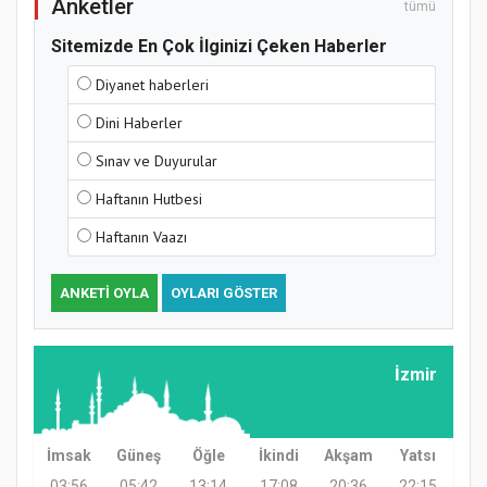
Anketler
tümü
Samsun Atakum’da Yaz Kur’an Kursu
Sitemizde En Çok İlginizi Çeken Haberler
Kapanış Programı
Diyanet haberleri
Dini Haberler
Sınav ve Duyurular
Haftanın Hutbesi
Haftanın Vaazı
ANKETI OYLA
OYLARI GÖSTER
Samsun Atakum’da Ayasofya Camii
Etkinliği
İzmir
İmsak
Güneş
Öğle
İkindi
Akşam
Yatsı
03:56
05:42
13:14
17:08
20:36
22:15