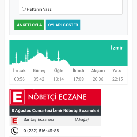
Haftanın Vaazı
ANKETI OYLA
OYLARI GÖSTER
İzmir
Samsun Atakum’da Ayasofya Camii
Etkinliği
İmsak
Güneş
Öğle
İkindi
Akşam
Yatsı
03:56
05:42
13:14
17:08
20:36
22:15
Türkiye’de insanlar dinle bağlarını