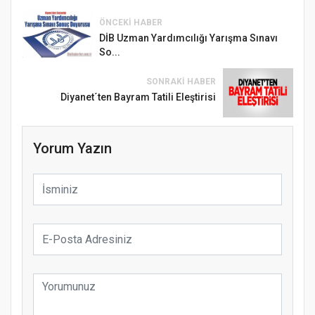
ÖNCEKI HABER
DİB Uzman Yardımcılığı Yarışma Sınavı
So...
SONRAKI HABER
Diyanet´ten Bayram Tatili Eleştirisi
Yorum Yazın
Samsun Atakum’da Ayasofya Camii
Etkinliği