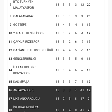
BTC TURK YENİ
7
13
5
5
3
12
20
MALATYASPOR
8
GALATASARAY
13
5
5
3
3
20
9
GÖZTEPE
13
4
5
4
-1
17
10
YUKATEL DENİZLİSPOR
13
5
2
6
-1
17
11
ÇAYKUR RİZESPOR
13
5
2
6
-7
17
12
GAZİANTEP FUTBOL KULÜBÜ
13
4
4
5
-6
16
13
GENÇLERBİRLİĞİ
13
3
5
5
0
14
İTTİFAK HOLDİNG
14
13
3
4
6
-7
13
KONYASPOR
15
KASIMPAŞA
13
3
3
7
-5
12
16
ANTALYASPOR
13
3
3
7
-11
12
17
MKE ANKARAGÜCÜ
13
2
3
8
-17
9
İSTİKBAL MOBİLYA
18
13
1
4
8
-17
7