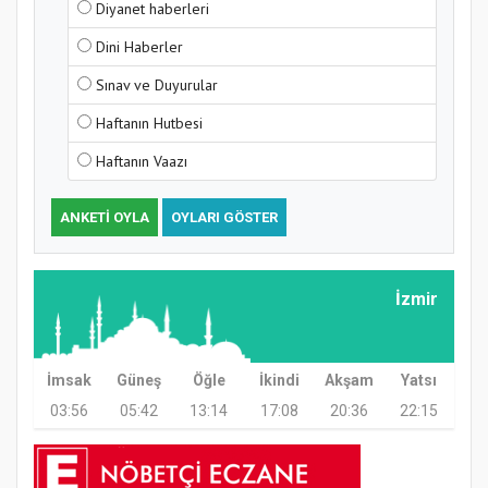
Diyanet haberleri
Samsun Atakum’da Yaz Kur’an Kursu
Dini Haberler
Kapanış Programı
Sınav ve Duyurular
Haftanın Hutbesi
Haftanın Vaazı
ANKETI OYLA
OYLARI GÖSTER
İzmir
Samsun Atakum’da Ayasofya Camii
Etkinliği
İmsak
Güneş
Öğle
İkindi
Akşam
Yatsı
03:56
05:42
13:14
17:08
20:36
22:15