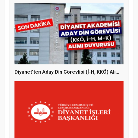
Diyanet'ten Aday Din Görevlisi (İ-H, KKÖ) Alı...
MÜFTÜ ABULSELAM ÖZDERE’YE ZİYARET