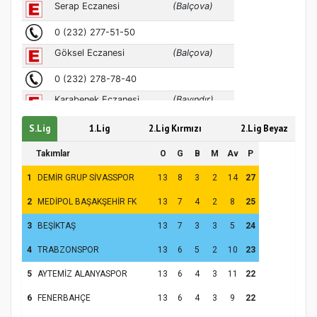
koparıyor mu?
S.Lig
1.Lig
2.Lig Kırmızı
2.Lig Beyaz
Takımlar
O
G
B
M
Av
P
1
DEMİR GRUP SİVASSPOR
13
8
3
2
14
27
2
MEDİPOL BAŞAKŞEHİR FK
13
7
4
2
8
25
3
BEŞİKTAŞ
13
7
3
3
5
24
4
TRABZONSPOR
13
6
5
2
10
23
5
AYTEMİZ ALANYASPOR
13
6
4
3
11
22
6
FENERBAHÇE
13
6
4
3
9
22