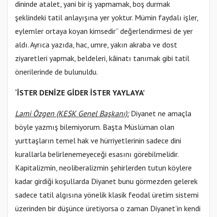
dininde atalet, yani bir iş yapmamak, boş durmak
şeklindeki tatil anlayışına yer yoktur. Mümin faydalı işler,
eylemler ortaya koyan kimsedir” değerlendirmesi de yer
aldı. Ayrıca yazıda, hac, umre, yakın akraba ve dost
ziyaretleri yapmak, beldeleri, kâinatı tanımak gibi tatil
önerilerinde de bulunuldu.
‘İSTER DENİZE GİDER İSTER YAYLAYA’
Lami Özgen (KESK Genel Başkanı):
Diyanet ne amaçla
böyle yazmış bilemiyorum. Başta Müslüman olan
yurttaşların temel hak ve hürriyetlerinin sadece dini
kurallarla belirlenemeyeceği esasını görebilmelidir.
Kapitalizmin, neoliberalizmin şehirlerden tutun köylere
kadar girdiği koşullarda Diyanet bunu görmezden gelerek
sadece tatil algısına yönelik klasik feodal üretim sistemi
üzerinden bir düşünce üretiyorsa o zaman Diyanet’in kendi