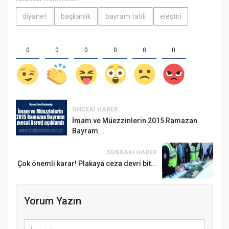
diyanet
başkanlık
bayram tatili
eleştiri
0
0
0
0
0
0
ÖNCEKI HABER
İmam ve Müezzinlerin 2015 Ramazan
Bayram...
SONRAKI HABER
Çok önemli karar! Plakaya ceza devri bit...
Yorum Yazın
Samsun Atakum’da Ayasofya Camii