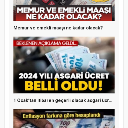
Memur ve emekli maaşı ne kadar olacak?
MÜFTÜ ABULSELAM ÖZDERE’YE ZİYARET
1 Ocak’tan itibaren geçerli olacak asgari ücr...