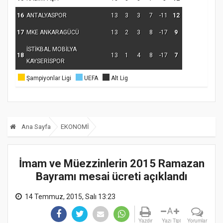
16
ANTALYASPOR
13
3
3
7
-11
12
17
MKE ANKARAGÜCÜ
13
2
3
8
-17
9
İSTİKBAL MOBİLYA
18
13
1
4
8
-17
7
KAYSERİSPOR
Şampiyonlar Ligi
UEFA
Alt Lig
Ana Sayfa
EKONOMİ
İmam ve Müezzinlerin 2015 Ramazan
Bayramı mesai ücreti açıklandı
14 Temmuz, 2015, Salı 13:23
A
Yazdır
Yazı Tipi
Yorumlar