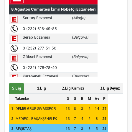
Türkiye’de insanlar dinle bağlarını
koparıyor mu?
S.Lig
1.Lig
2.Lig Kırmızı
2.Lig Beyaz
Takımlar
O
G
B
M
Av
P
1
DEMİR GRUP SİVASSPOR
13
8
3
2
14
27
2
MEDİPOL BAŞAKŞEHİR FK
13
7
4
2
8
25
3
BEŞİKTAŞ
13
7
3
3
5
24