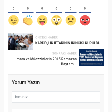
0
0
0
0
0
0
ÖNCEKI HABER
KARDEŞLİK İFTARININ İKİNCİSİ KURULDU
SONRAKI HABER
İmam ve Müezzinlerin 2015 Ramazan
Bayram...
Yorum Yazın
Samsun Atakum’da Ayasofya Camii
Etkinliği