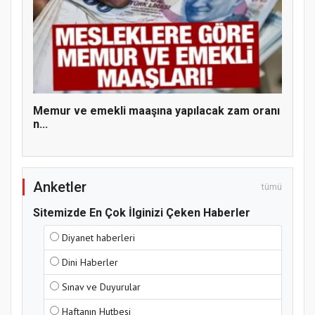
Hz. Peygamber ve Gençlik Konferansı
Memur ve emekli maaşına yapılacak zam oranı
n...
Anketler
tümü
Sitemizde En Çok İlginizi Çeken Haberler
Diyanet haberleri
Samsun Atakum’da Yaz Kur’an Kursu
Dini Haberler
Kapanış Programı
Sınav ve Duyurular
Haftanın Hutbesi