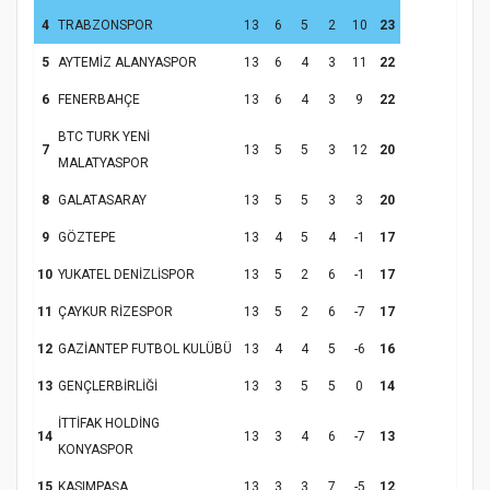
4
TRABZONSPOR
13
6
5
2
10
23
5
AYTEMİZ ALANYASPOR
13
6
4
3
11
22
6
FENERBAHÇE
13
6
4
3
9
22
BTC TURK YENİ
7
13
5
5
3
12
20
MALATYASPOR
8
GALATASARAY
13
5
5
3
3
20
9
GÖZTEPE
13
4
5
4
-1
17
10
YUKATEL DENİZLİSPOR
13
5
2
6
-1
17
11
ÇAYKUR RİZESPOR
13
5
2
6
-7
17
12
GAZİANTEP FUTBOL KULÜBÜ
13
4
4
5
-6
16
13
GENÇLERBİRLİĞİ
13
3
5
5
0
14
İTTİFAK HOLDİNG
14
13
3
4
6
-7
13
KONYASPOR
15
KASIMPAŞA
13
3
3
7
-5
12