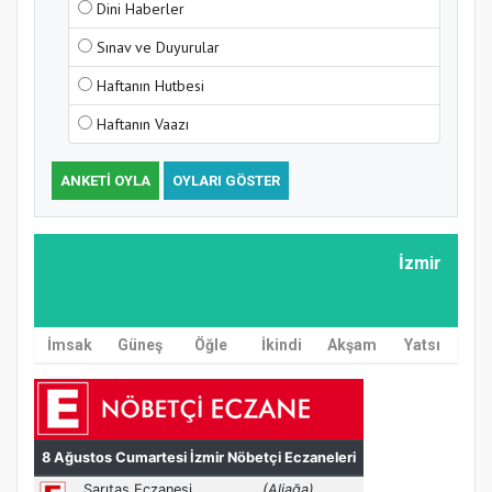
Dini Haberler
Sınav ve Duyurular
Haftanın Hutbesi
Haftanın Vaazı
ANKETI OYLA
OYLARI GÖSTER
İzmir
İmsak
Güneş
Öğle
İkindi
Akşam
Yatsı