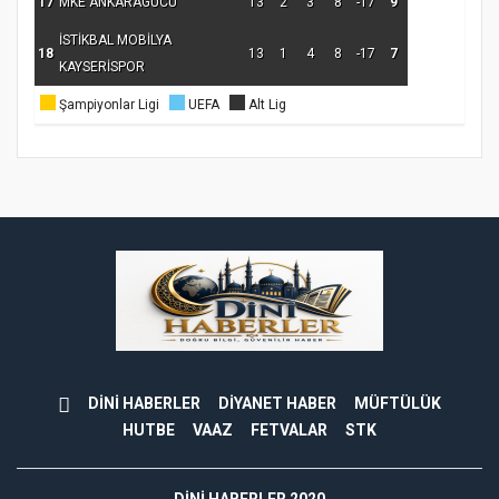
17
MKE ANKARAGÜCÜ
13
2
3
8
-17
9
İSTİKBAL MOBİLYA
18
13
1
4
8
-17
7
KAYSERİSPOR
Şampiyonlar Ligi
UEFA
Alt Lig
DİNİ HABERLER
DİYANET HABER
MÜFTÜLÜK
HUTBE
VAAZ
FETVALAR
STK