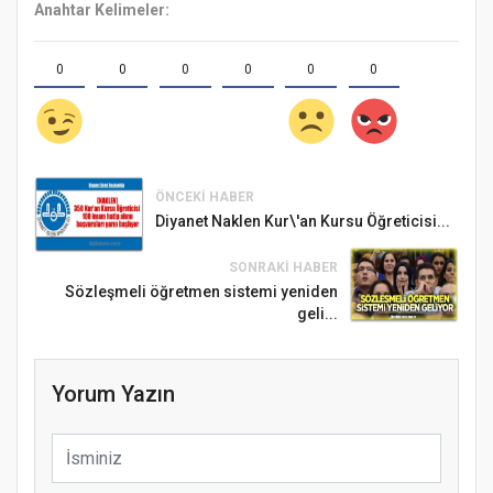
Anahtar Kelimeler:
0
0
0
0
0
0
ÖNCEKI HABER
Diyanet Naklen Kur\'an Kursu Öğreticisi...
SONRAKI HABER
Sözleşmeli öğretmen sistemi yeniden
geli...
Yorum Yazın
Samsun Atakum’da Ayasofya Camii
Etkinliği
Türkiye’de insanlar dinle bağlarını