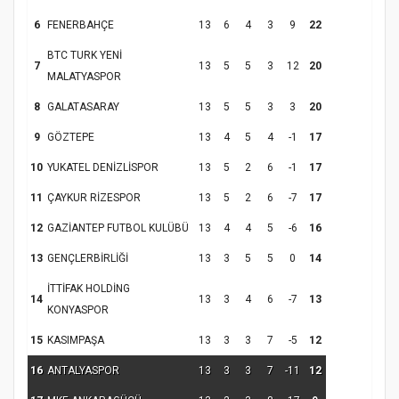
6
FENERBAHÇE
13
6
4
3
9
22
Samsun Atakum’da Yaz Kur’an Kursu
BTC TURK YENİ
Kapanış Programı
7
13
5
5
3
12
20
MALATYASPOR
8
GALATASARAY
13
5
5
3
3
20
9
GÖZTEPE
13
4
5
4
-1
17
10
YUKATEL DENİZLİSPOR
13
5
2
6
-1
17
11
ÇAYKUR RİZESPOR
13
5
2
6
-7
17
12
GAZİANTEP FUTBOL KULÜBÜ
13
4
4
5
-6
16
13
GENÇLERBİRLİĞİ
13
3
5
5
0
14
Samsun Atakum’da Ayasofya Camii
İTTİFAK HOLDİNG
Etkinliği
Türkiye’de insanlar dinle bağlarını
14
13
3
4
6
-7
13
KONYASPOR
koparıyor mu?
15
KASIMPAŞA
13
3
3
7
-5
12
16
ANTALYASPOR
13
3
3
7
-11
12