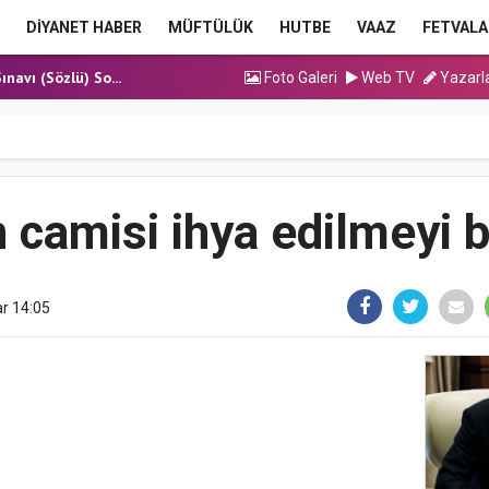
ma Hutbesi
DİYANET HABER
MÜFTÜLÜK
HUTBE
VAAZ
FETVALA
cak Kadrolu Kur’an...
ınavı (Sözlü) So...
Foto Galeri
Web TV
Yazarl
ma Hutbesi
ma Hutbesi
ma Hutbesi
cak Kadrolu Kur’an...
n camisi ihya edilmeyi 
r 14:05