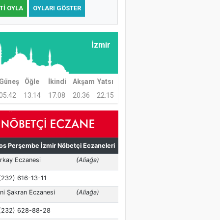
TI OYLA
OYLARI GÖSTER
İzmir
Güneş
Öğle
İkindi
Akşam
Yatsı
05:42
13:14
17:08
20:36
22:15