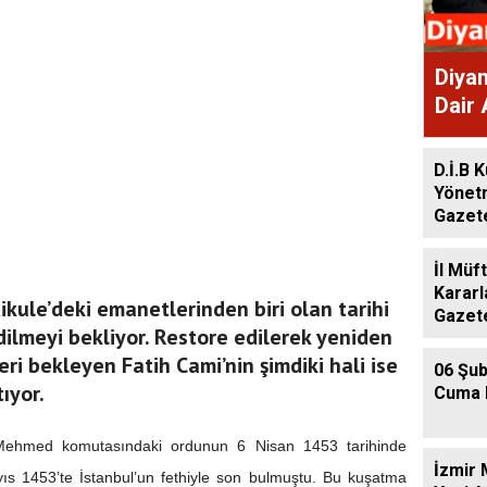
Diyan
Dair 
Gaze
D.İ.B K
Yönet
Gazet
İl Müf
Kararl
kule’deki emanetlerinden biri olan tarihi
Gazet
edilmeyi bekliyor. Restore edilerek yeniden
i bekleyen Fatih Cami’nin şimdiki hali ise
06 Şub
ıyor.
Cuma 
Mehmed komutasındaki ordunun 6 Nisan 1453 tarihinde
İzmir 
ıs 1453’te İstanbul’un fethiyle son bulmuştu. Bu kuşatma