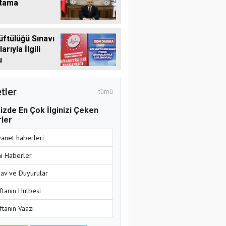
Atama
üftülüğü Sınavı
rıyla İlgili
u
tler
tümü
izde En Çok İlginizi Çeken
ler
yanet haberleri
ni Haberler
nav ve Duyurular
ftanın Hutbesi
ftanın Vaazı