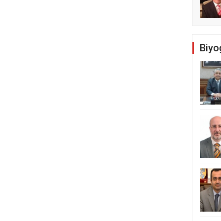
Temel Dini Bilgiler Sınavı
Biyo
ldi