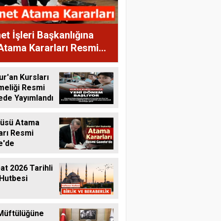
et İşleri Başkanlığına
Atama Kararları Resmi
te'de
ur'an Kursları
meliği Resmi
ede Yayımlandı
tüsü Atama
arı Resmi
e'de
at 2026 Tarihli
Hutbesi
Müftülüğüne