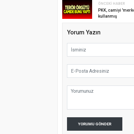
ÖNCEKI HABER
Samsun Atak
PKK, camiyi 'merke
kullanmış
Etkinliği
Yorum Yazın
Türkiye’de i
koparıyor m
YORUMU GÖNDER