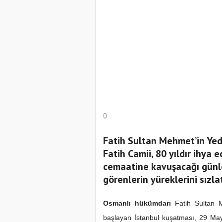
0
Fatih Sultan Mehmet’in Yedi
Fatih Camii, 80 yıldır ihya 
cemaatine kavuşacağı günler
görenlerin yüreklerini sızlat
Osmanlı hükümdarı
Fatih Sultan 
başlayan İstanbul kuşatması, 29 May