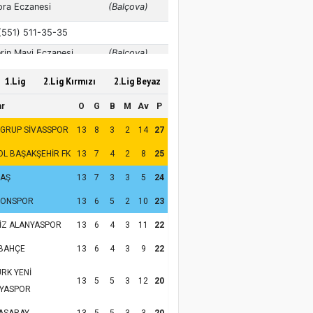
1.Lig
2.Lig Kırmızı
2.Lig Beyaz
ar
O
G
B
M
Av
P
 GRUP SİVASSPOR
13
8
3
2
14
27
OL BAŞAKŞEHİR FK
13
7
4
2
8
25
TAŞ
13
7
3
3
5
24
ZONSPOR
13
6
5
2
10
23
İZ ALANYASPOR
13
6
4
3
11
22
BAHÇE
13
6
4
3
9
22
RK YENİ
13
5
5
3
12
20
YASPOR