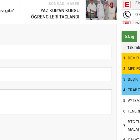
SONRAKI HABER
um’da Ayasofya Camii
z gibi'
YAZ KUR’AN KURSU
ÖĞRENCİLERİ TAÇLANDI
S.Lig
Takıml
1
DEMİR
2
MEDİP
3
BEŞİK
4
TRAB
5
AYTEM
6
FENER
nsanlar dinle bağlarını
BTC TU
7
u?
MALAT