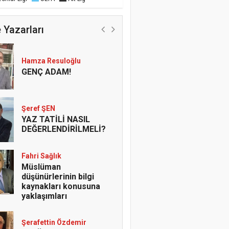
A. Raif ÖZTÜRK
Kar Kristali çiçeği
 Yazarları
MÛCİZESİ
Hamza Resuloğlu
GENÇ ADAM!
Şeref ŞEN
YAZ TATİLİ NASIL
DEĞERLENDİRİLMELİ?
Fahri Sağlık
Müslüman
düşünürlerinin bilgi
kaynakları konusuna
yaklaşımları
Şerafettin Özdemir