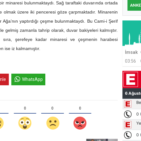
lü bir minaresi bulunmaktaydı. Sağ taraftaki duvarında ortada
ANKE
re olmak üzere iki penceresi göze çarpmaktadır. Minarenin
r Ağa’nın yaptırdığı çeşme bulunmaktaydı. Bu Cami-i Şerif
le gelmiş zamanla tahrip olarak, duvar bakiyeleri kalmıştır.
ı sıra, şerefeye kadar minaresi ve çeşmenin harabesi
n ise iz kalmamıştır.
İmsak
03:56
inle
WhatsApp
0
0
0