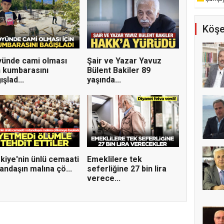
Köşe
ünde cami olması
Şair ve Yazar Yavuz
n kumbarasını
Bülent Bakiler 89
ışlad...
yaşında...
kiye'nin ünlü cemaati
Emeklilere tek
andaşın malına çö...
seferliğine 27 bin lira
verece...