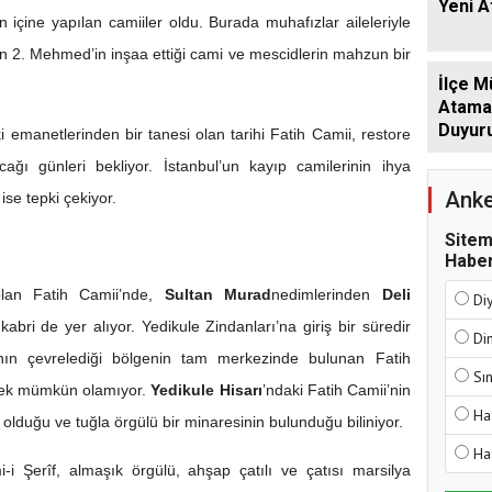
Yeni 
arın içine yapılan camiiler oldu. Burada muhafızlar aileleriyle
tan 2. Mehmed’in inşaa ettiği cami ve mescidlerin mahzun bir
İlçe M
Atamala
Duyur
ki emanetlerinden bir tanesi olan tarihi Fatih Camii, restore
ğı günleri bekliyor. İstanbul’un kayıp camilerinin ihya
Anke
ise tepki çekiyor.
Sitem
Haber
olan Fatih Camii’nde,
Sultan Murad
nedimlerinden
Deli
Di
kabri de yer alıyor. Yedikule Zindanları’na giriş bir süredir
Di
rının çevrelediği bölgenin tam merkezinde bulunan Fatih
Sı
ek mümkün olamıyor.
Yedikule Hisarı
’ndaki Fatih Camii’nin
Ha
ü olduğu ve tuğla örgülü bir minaresinin bulunduğu biliniyor.
Ha
-i Şerîf, almaşık örgülü, ahşap çatılı ve çatısı marsilya