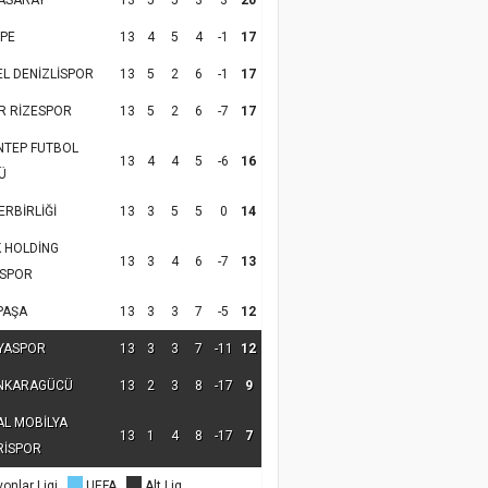
ASARAY
13
5
5
3
3
20
PE
13
4
5
4
-1
17
EL DENİZLİSPOR
13
5
2
6
-1
17
R RİZESPOR
13
5
2
6
-7
17
NTEP FUTBOL
13
4
4
5
-6
16
Ü
RBİRLİĞİ
13
3
5
5
0
14
K HOLDİNG
13
3
4
6
-7
13
SPOR
PAŞA
13
3
3
7
-5
12
YASPOR
13
3
3
7
-11
12
NKARAGÜCÜ
13
2
3
8
-17
9
AL MOBİLYA
13
1
4
8
-17
7
RİSPOR
onlar Ligi
UEFA
Alt Lig