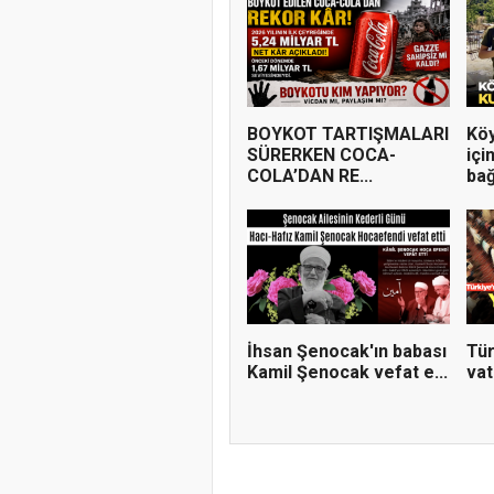
BOYKOT TARTIŞMALARI
Köy
SÜRERKEN COCA-
içi
COLA’DAN RE...
bağ
İhsan Şenocak'ın babası
Tür
Kamil Şenocak vefat e...
vat