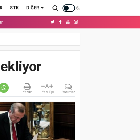
R
STK
DIĞER
ar
bekliyor
A
Yazdır
Yazı Tipi
Yorumlar