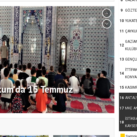
8
GALAT
9
GÖZTE
10
YUKAT
11
ÇAYKU
GAZİA
12
KULÜB
13
GENÇLE
İTTİFA
14
KONYA
kum’da 15 Temmuz
15
KASIM
16
ANTAL
17
MKE A
İSTİKB
18
KAYSE
Şampiy