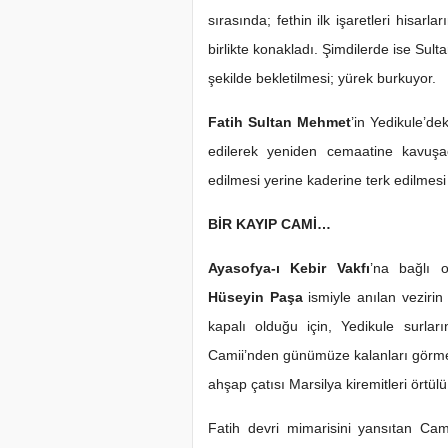
sırasında; fethin ilk işaretleri hisarl
birlikte konakladı. Şimdilerde ise Sul
şekilde bekletilmesi; yürek burkuyor.
Fatih Sultan Mehmet
’in Yedikule’de
edilerek yeniden cemaatine kavuşaca
edilmesi yerine kaderine terk edilmesi 
BİR KAYIP CAMİ…
Ayasofya-ı Kebir Vakfı
’na bağlı 
Hüseyin Paşa
ismiyle anılan vezirin 
kapalı olduğu için, Yedikule surla
Camii’nden günümüze kalanları görm
ahşap çatısı Marsilya kiremitleri örtül
Fatih devri mimarisini yansıtan Cami