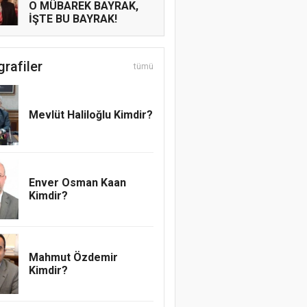
O MÜBAREK BAYRAK,
İŞTE BU BAYRAK!
Mesut Cihat
grafiler
tümü
ADAMLIĞIN SENDE
KALSIN
Mevlüt Haliloğlu Kimdir?
Emrah Topcu
Pervanenin Yolculuğu
Enver Osman Kaan
Kimdir?
Abdullatif Acar
REGAİP, RAHMETE
AÇILAN KAPI
Mahmut Özdemir
Kimdir?
Muhammedül Emin
Allah’ın yardımı, kulun
Allah’a yardımıyladır!