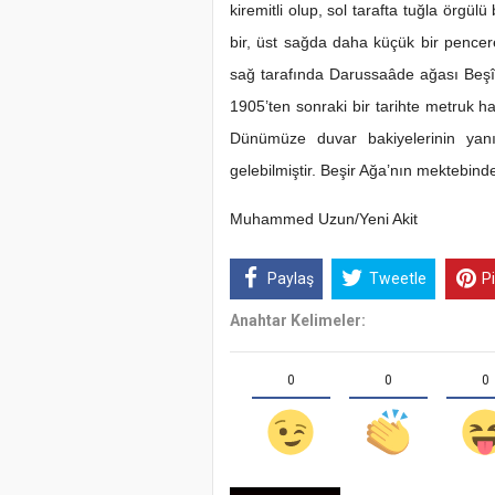
kiremitli olup, sol tarafta tuğla örgü
bir, üst sağda daha küçük bir pence
sağ tarafında Darussaâde ağası Beşî
1905’ten sonraki bir tarihte metruk ha
Dünümüze duvar bakiyelerinin yan
gelebilmiştir. Beşir Ağa’nın mektebinde
Muhammed Uzun/Yeni Akit
Paylaş
Tweetle
P
Anahtar Kelimeler:
0
0
0